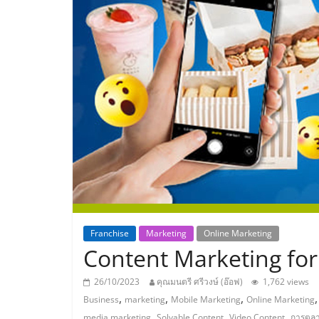
ประเทศไทย,
ThaiSMEsCenter
รวม
ธุรกิจ
เอ
ส
เอ็
Franchise
Marketing
Online Marketing
Content Marketing for
มอี
26/10/2023
คุณมนตรี ศรีวงษ์ (อ๊อฟ)
1,762 views
,
,
,
Business
marketing
Mobile Marketing
Online Marketing
,
,
,
media marketing
Solvable Content
Video Content
การตลา