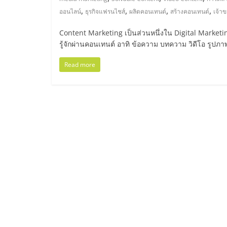
ไทย,
,
,
,
,
ออนไลน์
ธุรกิจแฟรนไชส์
ผลิตคอนเทนต์
สร้างคอนเทนต์
เจ้า
SMEs,
Content Marketing เป็นส่วนหนึ่งใน Digital Marke
รู้จักผ่านคอนเทนต์ อาทิ ข้อความ บทความ วิดีโอ รูปภาพ
แฟ
Read more
รน
ไชส์,
ที่
ปรึกษา
แฟ
รน