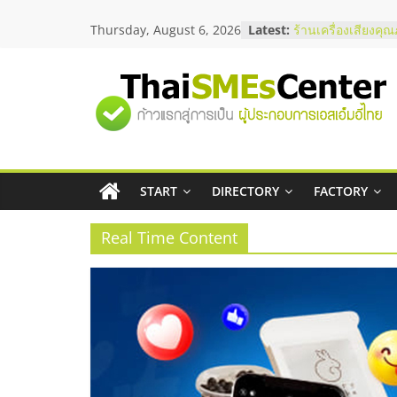
Skip
Thursday, August 6, 2026
Latest:
ร้านเครื่องเสียงคุ
to
โซลูชันระบบภาพแ
content
บริษัท Cybersecuri
วิธีเลือกผู้ให้บริกา
"ศูนย์
โจทย์ธุรกิจ
อยากหาเงินทุน เพิ่
เริ่มยังไงให้ผ่านฉลุ
รวม
สัมมนาออนไลน์ โอ
บริการน้ำมัน Shell
สัมมนาลงทุน แฟรน
START
DIRECTORY
FACTORY
ข้อมูล
ThaiFranchise Me
ไชส์ ครั้งที่ 8
Real Time Content
ธุรกิจ
SME
แห่ง