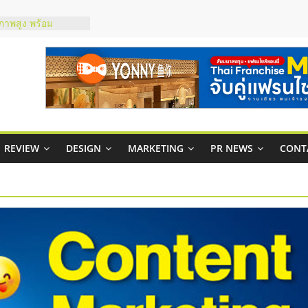
ณภาพสูง พร้อม
ละเสียง
ty ในไทยที่ไหนดี?
รให้คุ้มค่าและตอบ
มสภาพคล่องให้ธุรกิจ
ย
กาสบริหารสถานี
ไชส์ยอนนี่
REVIEW
DESIGN
MARKETING
PR NEWS
CONT
et Up จับคู่แฟรน