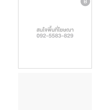
รน
ไชส์,
ศูนย์
รวม
แฟ
รน
ไชส์
พร้อม
ทำเล
สำหรับ
เปิด
ร้าน
ปรึกษา
ฟรี,
บริการ
พัฒนา
ระบบ
แฟ