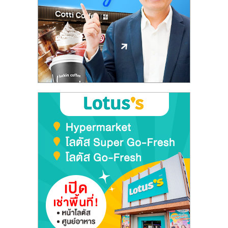
เปิด
ร้าน
ปรึกษา
ฟรี,
บริการ
พัฒนา
ระบบ
แฟ