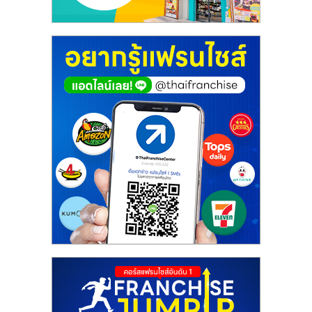
รน
ไชส์"
"ศูนย์
รวม
ข้อมูล
ธุรกิจ
SME
แห่ง
ประเทศไทย,
ThaiSMEsCenter,
รวม
ธุรกิจ
เอ
ส
เอ็
มอี