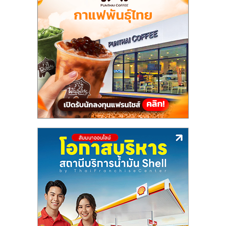
ลงทุน
น้อย
คืน
ทุน
ไว,
ที่
ปรึกษา
การ