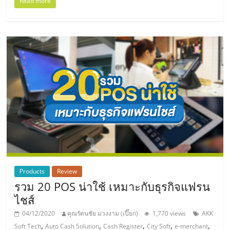
แฟ
Read more
รน
ไชส์,
รวม
แฟ
รน
ไชส์
Products
Review
รวม 20 POS น่าใช้ เหมาะกับธุรกิจแฟรน
ขาย
ไชส์
04/12/2020
คุณรัตนชัย ม่วงงาม (เปี๊ยก)
1,770 views
AKK
,
,
,
,
,
Soft Tech
Auto Cash Solution
Cash Register
City Soft
e-merchant