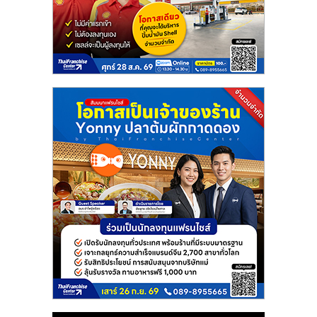
ลงทุน
และ
ขยาย
สา
ขา
แฟ
รน
ไชส์,