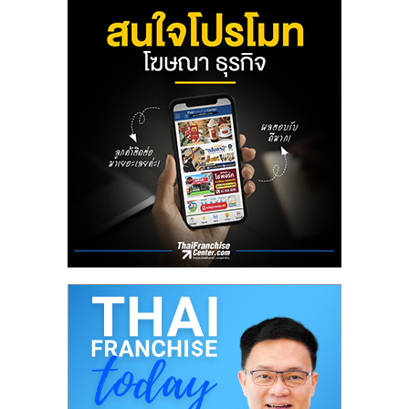
ศูนย์
รวม
แฟ
รน
ไชส์
พร้อม
ทำเล
สำหรับ