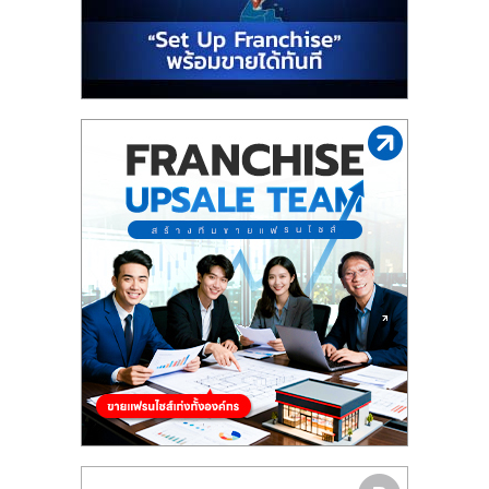
รน
ไชส์
ขาย
หน้า
บ้าน
ลงทุน
น้อย
คืน
ทุน
ไว,
ที่
ปรึกษา
การ
ลงทุน
และ
ขยาย
สา
ขา
แฟ