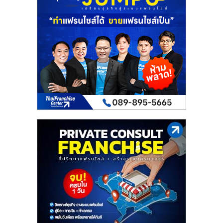
ไทย,
SMEs,
แฟ
รน
ไชส์,
ที่
ปรึกษา
แฟ
รน
ไชส์,
รวม
แฟ
รน
ไชส์
ขาย
แฟ
รน
ไชส์
แฟ