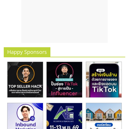
รน
ไชส์"
Happy Sponsors