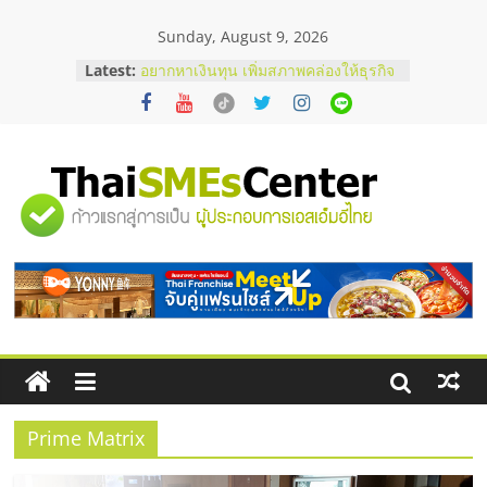
Skip
Sunday, August 9, 2026
to
content
Latest:
อยากหาเงินทุน เพิ่มสภาพคล่องให้ธุรกิจ
เริ่มยังไงให้ผ่านฉลุย
สัมมนาออนไลน์ โอกาสบริหารสถานี
บริการน้ำมัน Shell
สัมมนาลงทุน แฟรนไชส์ยอนนี่
ThaiFranchise Meet Up จับคู่แฟรน
"ศูนย์
ไชส์ ครั้งที่ 8
ร้านเครื่องเสียงคุณภาพสูง พร้อม
โซลูชันระบบภาพและเสียง
รวม
บริษัท Cybersecurity ในไทยที่ไหนดี?
วิธีเลือกผู้ให้บริการให้คุ้มค่าและตอบ
โจทย์ธุรกิจ
ข้อมูล
ธุรกิจ
SME
Prime Matrix