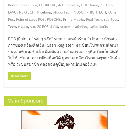
แฟ
,
,
,
,
,
,
flowco
FoodStory
FOURLEAF
iNT Software
IT & Home
KS 1689
รน
,
,
,
,
,
LAVU
NEXTECH
Niceloop
Nippo Tech
NUSOFT-HIGHTECH
Ocha
,
,
,
,
,
,
,
Pos
Point of sale
POS
POSONE
Prime Matrix
Real Tech
real4pos
,
,
,
,
ไชส์
Tech
คิดเงิน
รวม 20 POS น่าใช้
ระบบขายหน้าร้าน
เครื่องคิดเงิน
POS (Point of sale) หรือ“ ระบบขายหน้าร้าน ” เป็นการนำหลัก
แฟ
การของเครื่องคิดเงิน (Cash Register) มาเขียนโปรแกรมพัฒนา
บนคอมพิวเตอร์ แล้วเพิ่มเติมความสามารถต่างๆที่เครื่องเก็บเงินทำ
ไม่ได้ เช่น สามารถตัดสต็อกได้ ดูความเคลื่อนไหวต่างๆของสินค้า
รน
หรือ ระบบสมาชิก ตลอดจนดูข้อมูลผ่านอินเตอร์เน็ท
ไชส์
Read more
ขาย
Main Sponsors
หน้า
บ้าน