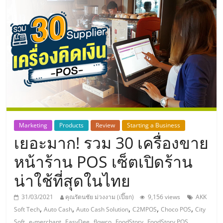
แห่ง
ประเทศไทย,
ThaiSMEsCenter,
รวม
ธุรกิจ
Marketing
Products
Review
Starting a Business
เยอะมาก! รวม 30 เครื่องขาย
เอ
หน้าร้าน POS เซ็ตเปิดร้าน
ส
น่าใช้ที่สุดในไทย
เอ็
31/03/2021
คุณรัตนชัย ม่วงงาม (เปี๊ยก)
9,156 views
AKK
,
,
,
,
,
Soft Tech
Auto Cash
Auto Cash Solution
C2MPOS
Choco POS
City
,
,
,
,
,
,
Soft
e-merchant
EasyDee
flowco
FoodStory
FoodStory POS