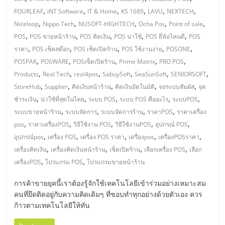
มอี
,
,
,
,
,
,
FOURLEAF
iNT Software
IT & Home
KS 1689
LAVU
NEXTECH
,
,
,
,
,
Niceloop
Nippo Tech
NUSOFT-HIGHTECH
Ocha Pos
Point of sale
ไทย,
,
,
,
,
,
POS
POS ขายหน้าร้าน
POS คิดเงิน
POS น่าใช้
POS ยี่ห้อไหนดี
POS
,
,
,
,
,
ราคา
POS เช็คสต๊อก
POS เซ็ตเปิดร้าน
POS ใช้งานง่าย
POSONE
SMEs,
,
,
,
,
,
POSPAK
POSWARE
POSเซ็ตเปิดร้าน
Prime Matrix
PRO POS
,
,
,
,
,
,
Products
Real Tech
real4pos
SabuySoft
SeaSunSoft
SENIORSOFT
แฟ
,
,
,
,
,
StoreHub
Supplier
คิดเงินหน้าร้าน
คิดเงินอัตโนมัติ
จอระบบสัมผัส
จุด
,
,
,
,
,
ชำระเงิน
น่าใช้ที่สุดในไทย
ระบบ POS
ระบบ POS คืออะไร
ระบบPOS
รน
,
,
,
,
ระบบขายหน้าร้าน
ระบบจัดการ
ระบบจัดการร้าน
ราคาPOS
ราคาเครื่อง
,
,
,
,
,
pos
ราคาเครื่องPOS
วิธีใช้งาน POS
วิธีใช้งานPOS
อุปกรณ์ POS
,
,
,
,
,
ไชส์,
อุปกรณ์pos
เครื่อง POS
เครื่อง POS ราคา
เครื่องpos
เครื่องPOSราคา
,
,
,
,
เครื่องคิดเงิน
เครื่องคิดเงินหน้าร้าน
เซ็ตเปิดร้าน
เลือกเครื่อง POS
เลือก
,
,
เครื่องPOS
โปรแกรม POS
โปรแกรมขายหน้าร้าน
ที่
การค้าขายยุคนี้เราต้องรู้จักใช้เทคโนโลยีเข้าร่วมอย่างเหมาะสม
ปรึกษา
คนที่ยึดติดอยู่กับความคิดเดิมๆ ที่ชอบทำทุกอย่างด้วยตัวเอง ควร
ก้าวตามเทคโนโลยีให้ทัน