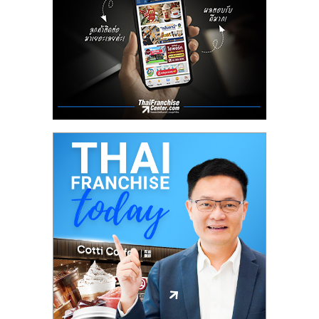
เปิด
ร้าน
ปรึกษา
ฟรี,
บริการ
พัฒนา
ระบบ
แฟ