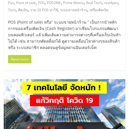
มอี
,
,
,
,
,
,
,
Pos
Point of sale
POS
POSONE
Prime Matrix
Real Tech
real4pos
,
,
,
,
Tech
คิดเงิน
รวม 20 POS น่าใช้
ระบบขายหน้าร้าน
เครื่องคิดเงิน
ไทย,
POS (Point of sale) หรือ“ ระบบขายหน้าร้าน ” เป็นการนำหลัก
การของเครื่องคิดเงิน (Cash Register) มาเขียนโปรแกรมพัฒนา
SMEs,
บนคอมพิวเตอร์ แล้วเพิ่มเติมความสามารถต่างๆที่เครื่องเก็บเงินทำ
ไม่ได้ เช่น สามารถตัดสต็อกได้ ดูความเคลื่อนไหวต่างๆของสินค้า
แฟ
หรือ ระบบสมาชิก ตลอดจนดูข้อมูลผ่านอินเตอร์เน็ท
Read more
รน
ไชส์,
ที่
ปรึกษา