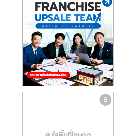
รน
ไชส์,
ศูนย์
รวม
แฟ
รน
ไชส์
พร้อม
ทำเล
สำหรับ
เปิด
ร้าน
ปรึกษา
ฟรี,
บริการ
พัฒนา
ระบบ
แฟ