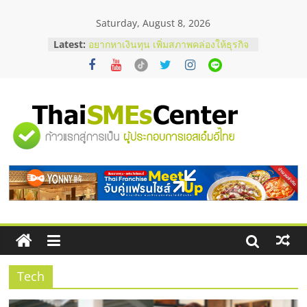
Skip
Saturday, August 8, 2026
to
content
Latest:
อยากหาเงินทุน เพิ่มสภาพคล่องให้ธุรกิจ
เริ่มยังไงให้ผ่านฉลุย
สัมมนาออนไลน์ โอกาสบริหารสถานี
บริการน้ำมัน Shell
สัมมนาลงทุน แฟรนไชส์ยอนนี่
ThaiFranchise Meet Up จับคู่แฟรน
"ศูนย์
ไชส์ ครั้งที่ 8
ร้านเครื่องเสียงคุณภาพสูง พร้อม
โซลูชันระบบภาพและเสียง
รวม
บริษัท Cybersecurity ในไทยที่ไหนดี?
วิธีเลือกผู้ให้บริการให้คุ้มค่าและตอบ
โจทย์ธุรกิจ
ข้อมูล
ธุรกิจ
SME
Tech