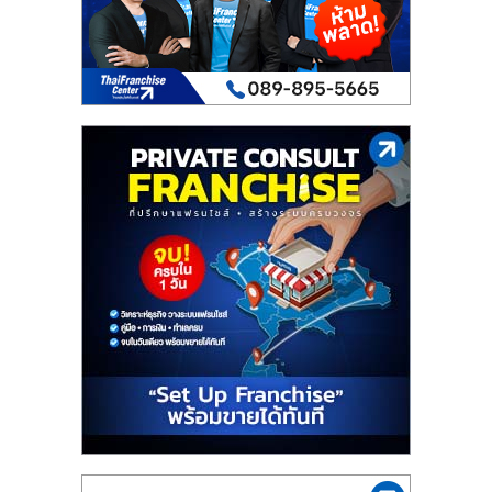
รน
ไชส์
ขาย
หน้า
บ้าน
ลงทุน
น้อย
คืน
ทุน
ไว,
ที่
ปรึกษา
การ
ลงทุน
และ
ขยาย
สา
ขา
แฟ