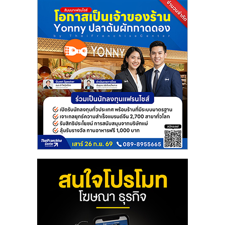
ศูนย์
รวม
แฟ
รน
ไชส์
พร้อม
ทำเล
สำหรับ