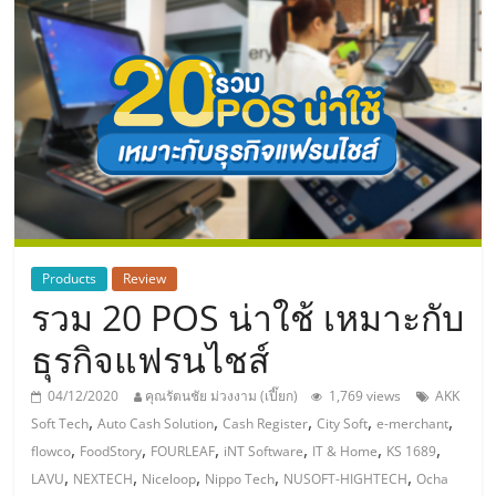
แห่ง
ประเทศไทย,
ThaiSMEsCenter,
รวม
ธุรกิจ
Products
Review
รวม 20 POS น่าใช้ เหมาะกับ
เอ
ธุรกิจแฟรนไชส์
ส
04/12/2020
คุณรัตนชัย ม่วงงาม (เปี๊ยก)
1,769 views
AKK
,
,
,
,
,
Soft Tech
Auto Cash Solution
Cash Register
City Soft
e-merchant
เอ็
,
,
,
,
,
,
flowco
FoodStory
FOURLEAF
iNT Software
IT & Home
KS 1689
,
,
,
,
,
LAVU
NEXTECH
Niceloop
Nippo Tech
NUSOFT-HIGHTECH
Ocha