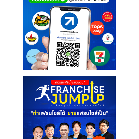
ไทย,
SMEs,
แฟ
รน
ไชส์,
ที่
ปรึกษา
แฟ
รน
ไชส์,
รวม
แฟ
รน
ไชส์
ขาย
แฟ
รน
ไชส์
แฟ