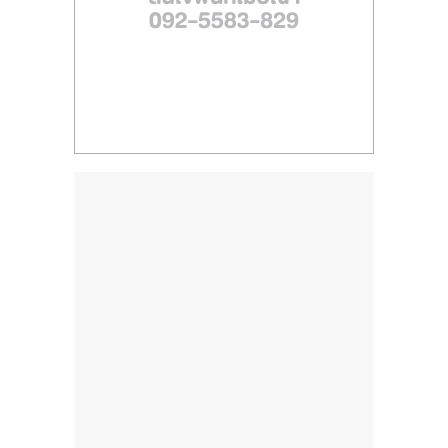
รน
ไชส์"