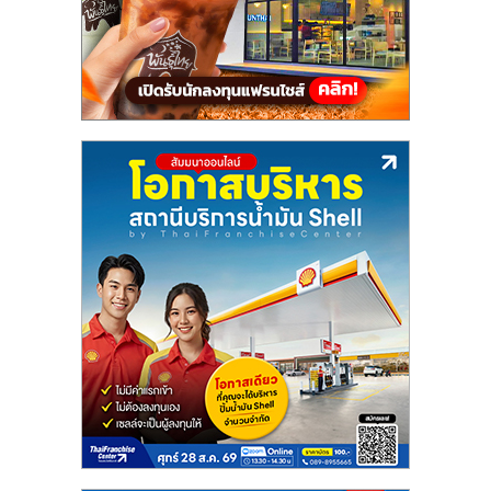
ลงทุน
และ
ขยาย
สา
ขา
แฟ
รน
ไชส์,