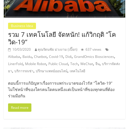
แฟ
รน
Business Idea
ไชส์,
รวม 7 เทคโนโลยี จัดหนัก! แก้วิกฤติ “โค
วิด-19”
รวม
10/03/2020
คุณรัตนชัย ม่วงงาม (เปี๊ยก)
637 views
,
,
,
,
,
,
Alibaba
Baidu
Chatbot
Covid-19
Didi
GrandOmics Biosciences
แฟ
,
,
,
,
,
,
LinerFold
Mobile Robot
Public Cloud
Tech
WeChat
จีน
บริการจัดส่ง
,
,
,
ยา
บริการรถเช่า
ปรึกษาแพทย์ออนไลน์
เทคโนโลยี
รน
ตอนนี้การแก้ปัญหาเรื่องการแพร่ระบาดของไวรัส “โควิด-19”
ไม่ใช่หน้าที่ของใครคนใดคนหนึ่งแต่เป็นหน้าที่ของทุกคนที่ต้อง
ไชส์
ร่วมมือกัน
ขาย
Read more