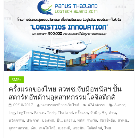
แฟ
รน
ไชส์
แฟ
รน
ไชส์
SMEs
ครั้งแรกของไทย สวทช.จับมือพนัสฯ ปั้น
สตาร์ทอัพด้านอุตสาหกรรมโลจิสติกส์
ขาย
,
09/10/2017
กองบรรณาธิการเว็บไซต์
474 views
Award
,
,
,
,
,
,
,
,
,
Log
LogTech
Panus
Tech
Thailand
ครั้งแรก
จับมือ
ชิง
ด้าน
หน้า
,
,
,
,
,
,
,
,
,
นวัตกรรม
ประกวด
ประเทศ
ปั้น
ผลงาน
พนัส
รางวัล
สตาร์ทอัพ
สวทช.
,
,
,
,
,
,
อุตสาหกรรม
เงิน
เทคโนโลยี
เยอรมนี
แข่งขัน
โลจิสติกส์
ไทย
บ้าน