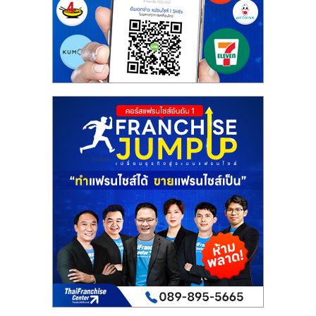
รน
ไชส์
ขาย
หน้า
บ้าน
ลงทุน
น้อย
คืน
ทุน
ไว,
ที่
ปรึกษา
การ
ลงทุน
และ
ขยาย
สา
ขา
แฟ