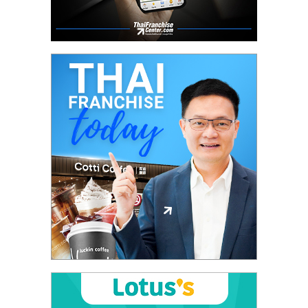
รน
ไชส์"
"ศูนย์
รวม
ข้อมูล
ธุรกิจ
SME
แห่ง
ประเทศไทย,
ThaiSMEsCenter,
รวม
ธุรกิจ
เอ
ส
เอ็
มอี