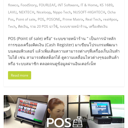
แฟ
,
,
,
,
,
,
flowco
FoodStory
FOURLEAF
iNT Software
IT & Home
KS 1689
รน
,
,
,
,
,
LAVU
NEXTECH
Niceloop
Nippo Tech
NUSOFT-HIGHTECH
Ocha
,
,
,
,
,
,
,
Pos
Point of sale
POS
POSONE
Prime Matrix
Real Tech
real4pos
,
,
,
,
ไชส์
Tech
คิดเงิน
รวม 20 POS น่าใช้
ระบบขายหน้าร้าน
เครื่องคิดเงิน
POS (Point of sale) หรือ“ ระบบขายหน้าร้าน ” เป็นการนำหลัก
แฟ
การของเครื่องคิดเงิน (Cash Register) มาเขียนโปรแกรมพัฒนา
บนคอมพิวเตอร์ แล้วเพิ่มเติมความสามารถต่างๆที่เครื่องเก็บเงินทำ
ไม่ได้ เช่น สามารถตัดสต็อกได้ ดูความเคลื่อนไหวต่างๆของสินค้า
รน
หรือ ระบบสมาชิก ตลอดจนดูข้อมูลผ่านอินเตอร์เน็ท
ไชส์
Read more
ขาย
หน้า
บ้าน