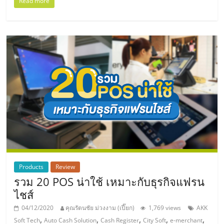
แฟ
Read more
รน
ไชส์,
รวม
แฟ
รน
ไชส์
Products
Review
รวม 20 POS น่าใช้ เหมาะกับธุรกิจแฟรน
ขาย
ไชส์
04/12/2020
คุณรัตนชัย ม่วงงาม (เปี๊ยก)
1,769 views
AKK
,
,
,
,
,
Soft Tech
Auto Cash Solution
Cash Register
City Soft
e-merchant