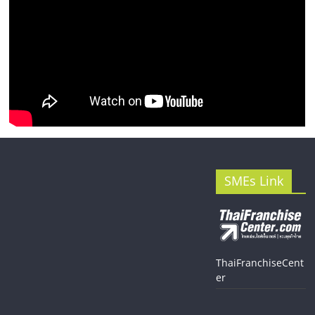
SMEs Link
ThaiFranchiseCent
er