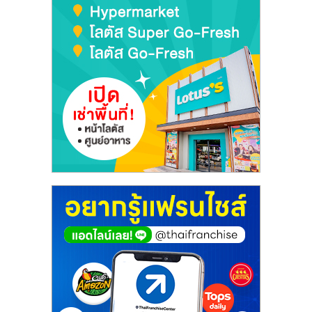
ไทย,
SMEs,
แฟ
รน
ไชส์,
ที่
ปรึกษา
แฟ
รน
ไชส์,
รวม
แฟ
รน
ไชส์
ขาย
แฟ
รน
ไชส์
แฟ