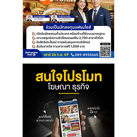
เปิด
ร้าน
ปรึกษา
ฟรี,
บริการ
พัฒนา
ระบบ
แฟ