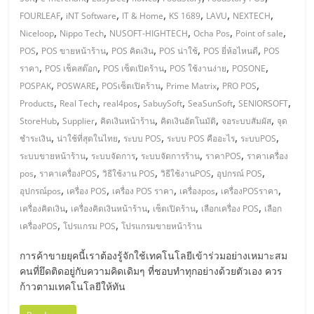
มอี
,
,
,
,
,
,
FOURLEAF
iNT Software
IT & Home
KS 1689
LAVU
NEXTECH
,
,
,
,
,
Niceloop
Nippo Tech
NUSOFT-HIGHTECH
Ocha Pos
Point of sale
ไทย,
,
,
,
,
,
POS
POS ขายหน้าร้าน
POS คิดเงิน
POS น่าใช้
POS ยี่ห้อไหนดี
POS
,
,
,
,
,
ราคา
POS เช็คสต๊อก
POS เซ็ตเปิดร้าน
POS ใช้งานง่าย
POSONE
SMEs,
,
,
,
,
,
POSPAK
POSWARE
POSเซ็ตเปิดร้าน
Prime Matrix
PRO POS
,
,
,
,
,
,
Products
Real Tech
real4pos
SabuySoft
SeaSunSoft
SENIORSOFT
แฟ
,
,
,
,
,
StoreHub
Supplier
คิดเงินหน้าร้าน
คิดเงินอัตโนมัติ
จอระบบสัมผัส
จุด
,
,
,
,
,
ชำระเงิน
น่าใช้ที่สุดในไทย
ระบบ POS
ระบบ POS คืออะไร
ระบบPOS
รน
,
,
,
,
ระบบขายหน้าร้าน
ระบบจัดการ
ระบบจัดการร้าน
ราคาPOS
ราคาเครื่อง
,
,
,
,
,
pos
ราคาเครื่องPOS
วิธีใช้งาน POS
วิธีใช้งานPOS
อุปกรณ์ POS
,
,
,
,
,
ไชส์,
อุปกรณ์pos
เครื่อง POS
เครื่อง POS ราคา
เครื่องpos
เครื่องPOSราคา
,
,
,
,
เครื่องคิดเงิน
เครื่องคิดเงินหน้าร้าน
เซ็ตเปิดร้าน
เลือกเครื่อง POS
เลือก
,
,
เครื่องPOS
โปรแกรม POS
โปรแกรมขายหน้าร้าน
ที่
การค้าขายยุคนี้เราต้องรู้จักใช้เทคโนโลยีเข้าร่วมอย่างเหมาะสม
ปรึกษา
คนที่ยึดติดอยู่กับความคิดเดิมๆ ที่ชอบทำทุกอย่างด้วยตัวเอง ควร
ก้าวตามเทคโนโลยีให้ทัน