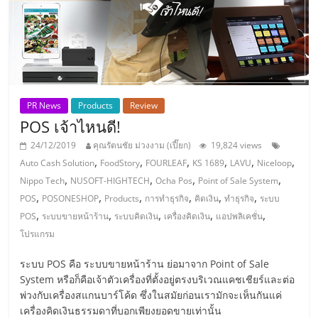
ลงทุน
น้อย
คืน
PR News
Products
Review
POS เจ้าไหนดี!
ทุน
24/12/2019
คุณรัตนชัย ม่วงงาม (เปี๊ยก)
19,824 views
,
,
,
,
,
,
Auto Cash Solution
FoodStory
FOURLEAF
KS 1689
LAVU
Niceloop
ไว,
,
,
,
,
Nippo Tech
NUSOFT-HIGHTECH
Ocha Pos
Point of Sale System
,
,
,
,
,
,
POS
POSONESHOP
Products
การทำธุรกิจ
คิดเงิน
ทำธุรกิจ
ระบบ
,
,
,
,
,
ที่
POS
ระบบขายหน้าร้าน
ระบบคิดเงิน
เครื่องคิดเงิน
แอปพลิเคชั่น
โปรแกรม
ปรึกษา
ระบบ POS คือ ระบบขายหน้าร้าน ย่อมาจาก Point of Sale
System หรือก็คือเจ้าตัวเครื่องที่ตั้งอยู่ตรงบริเวณแคชเชียร์และต่อ
การ
พ่วงกับเครื่องสแกนบาร์โค้ด ซึ่งในสมัยก่อนเรามักจะเห็นกันแค่
เครื่องคิดเงินธรรมดาที่บอกเพียงยอดขายเท่านั้น