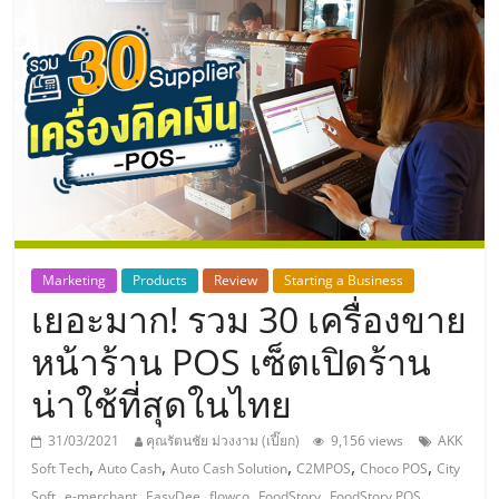
แห่ง
ประเทศไทย,
ThaiSMEsCenter,
รวม
ธุรกิจ
Marketing
Products
Review
Starting a Business
เยอะมาก! รวม 30 เครื่องขาย
เอ
หน้าร้าน POS เซ็ตเปิดร้าน
ส
น่าใช้ที่สุดในไทย
เอ็
31/03/2021
คุณรัตนชัย ม่วงงาม (เปี๊ยก)
9,156 views
AKK
,
,
,
,
,
Soft Tech
Auto Cash
Auto Cash Solution
C2MPOS
Choco POS
City
,
,
,
,
,
,
Soft
e-merchant
EasyDee
flowco
FoodStory
FoodStory POS