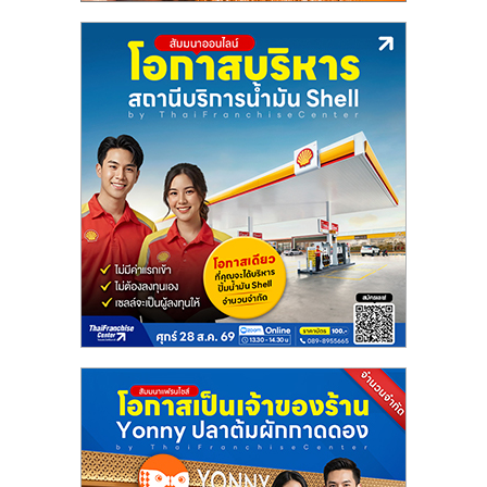
ศูนย์
รวม
แฟ
รน
ไชส์
พร้อม
ทำเล
สำหรับ