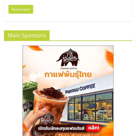
ลงทุน
Read more
และ
Main Sponsors
ขยาย
สา
ขา
แฟ
รน
ไชส์,