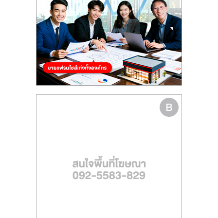
รน
ไชส์"