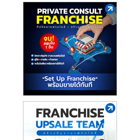
รน
ไชส์,
ศูนย์
รวม
แฟ
รน
ไชส์
พร้อม
ทำเล
สำหรับ
เปิด
ร้าน
ปรึกษา
ฟรี,
บริการ
พัฒนา
ระบบ
แฟ