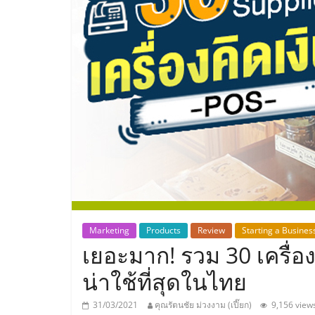
ประเทศไทย,
ThaiSMEsCenter
รวม
ธุรกิจ
เอ
ส
เอ็
Marketing
Products
Review
Starting a Busines
เยอะมาก! รวม 30 เครื่อ
มอี
น่าใช้ที่สุดในไทย
31/03/2021
คุณรัตนชัย ม่วงงาม (เปี๊ยก)
9,156 view