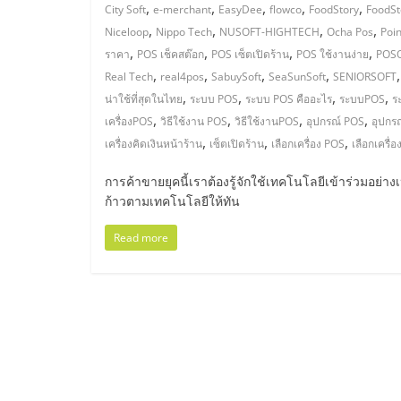
ไทย,
,
,
,
,
,
City Soft
e-merchant
EasyDee
flowco
FoodStory
FoodSt
,
,
,
,
Niceloop
Nippo Tech
NUSOFT-HIGHTECH
Ocha Pos
Poin
SMEs,
,
,
,
,
ราคา
POS เช็คสต๊อก
POS เซ็ตเปิดร้าน
POS ใช้งานง่าย
POS
,
,
,
,
Real Tech
real4pos
SabuySoft
SeaSunSoft
SENIORSOFT
แฟ
,
,
,
,
น่าใช้ที่สุดในไทย
ระบบ POS
ระบบ POS คืออะไร
ระบบPOS
ร
,
,
,
,
เครื่องPOS
วิธีใช้งาน POS
วิธีใช้งานPOS
อุปกรณ์ POS
อุปกร
รน
,
,
,
เครื่องคิดเงินหน้าร้าน
เซ็ตเปิดร้าน
เลือกเครื่อง POS
เลือกเครื่
ไชส์,
การค้าขายยุคนี้เราต้องรู้จักใช้เทคโนโลยีเข้าร่วมอย่าง
ก้าวตามเทคโนโลยีให้ทัน
ที่
Read more
ปรึกษา
แฟ
รน