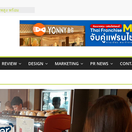
าพสูง พร้อม
เสียง
 ในไทยที่ไหนดี?
ห้คุ้มค่าและตอบ
ภาพคล่องให้ธุรกิจ
าสบริหารสถานี
ส์ยอนนี่
REVIEW
DESIGN
MARKETING
PR NEWS
CONT
 Up จับคู่แฟรน