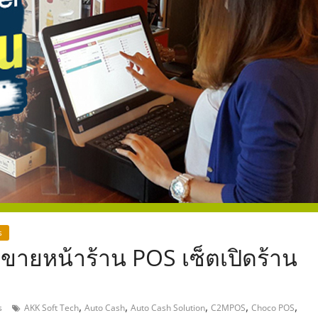
,
s
งขายหน้าร้าน POS เซ็ตเปิดร้าน
,
,
,
,
,
s
AKK Soft Tech
Auto Cash
Auto Cash Solution
C2MPOS
Choco POS