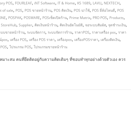
,
,
,
,
,
,
,
ory POS
FOURLEAF
iNT Software
IT & Home
KS 1689
LAVU
NEXTECH
,
,
,
,
,
,
t of sale
POS
POS ขายหน้าร้าน
POS คิดเงิน
POS น่าใช้
POS ยี่ห้อไหนดี
POS
,
,
,
,
,
,
,
ONE
POSPAK
POSWARE
POSเซ็ตเปิดร้าน
Prime Matrix
PRO POS
Products
,
,
,
,
,
,
,
StoreHub
Supplier
คิดเงินหน้าร้าน
คิดเงินอัตโนมัติ
จอระบบสัมผัส
จุดชำระเงิน
,
,
,
,
,
ะบบขายหน้าร้าน
ระบบจัดการ
ระบบจัดการร้าน
ราคาPOS
ราคาเครื่อง pos
ราคา
,
,
,
,
,
,
ณ์pos
เครื่อง POS
เครื่อง POS ราคา
เครื่องpos
เครื่องPOSราคา
เครื่องคิดเงิน
,
,
องPOS
โปรแกรม POS
โปรแกรมขายหน้าร้าน
เหมาะสม คนที่ยึดติดอยู่กับความคิดเดิมๆ ที่ชอบทำทุกอย่างด้วยตัวเอง ควร