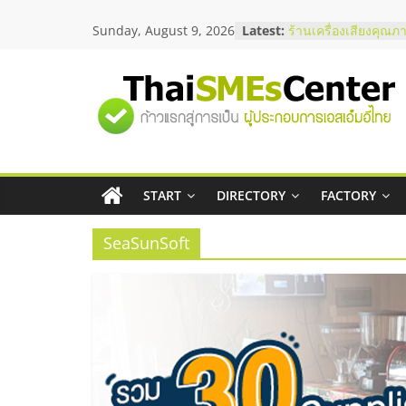
Skip
Sunday, August 9, 2026
Latest:
ร้านเครื่องเสียงคุณภ
to
โซลูชันระบบภาพและ
content
บริษัท Cybersecurity
วิธีเลือกผู้ให้บริการใ
"ศูนย์
โจทย์ธุรกิจ
อยากหาเงินทุน เพิ่มส
เริ่มยังไงให้ผ่านฉลุย
รวม
สัมมนาออนไลน์ โอก
บริการน้ำมัน Shell
สัมมนาลงทุน แฟรนไช
START
DIRECTORY
FACTORY
ข้อมูล
ThaiFranchise Meet
ไชส์ ครั้งที่ 8
SeaSunSoft
ธุรกิจ
SME
แห่ง