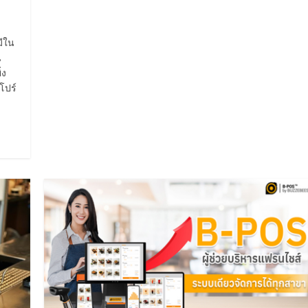
มีใน
น
่ง
โปร์