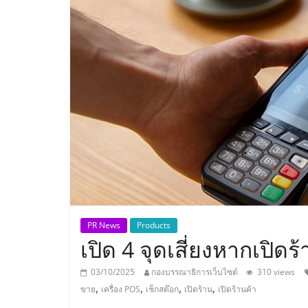
ประเทศไทย,
ThaiSMEsCenter
รวม
ธุรกิจ
เอ
ส
เอ็
PR News
Products
เปิด 4 จุดเสี่ยงหากเปิดร
มอี
03/10/2025
กองบรรณาธิการเว็บไซต์
310 views
,
,
,
,
ขาย
เครื่อง POS
เช็กสต๊อก
เปิดร้าน
เปิดร้านค้า