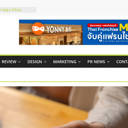
ชส์ยอนนี่
t Up จับคู่แฟรน
ภาพสูง พร้อม
ะเสียง
ty ในไทยที่ไหนดี?
รให้คุ้มค่าและตอบ
มสภาพคล่องให้ธุรกิจ
REVIEW
DESIGN
MARKETING
PR NEWS
CONT
กาสบริหารสถานี