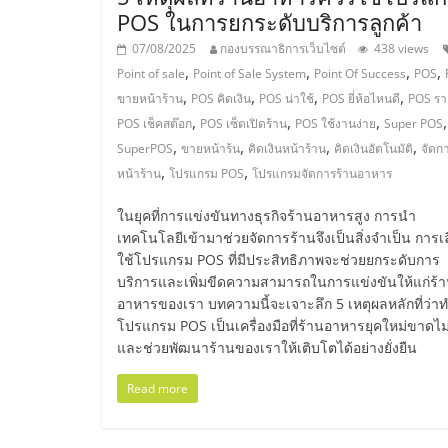
POS ในการยกระดับบริการลูกค้า
ไชส์,
07/08/2025
กองบรรณาธิการเว็บไซต์
438 views
,
,
,
,
Point of sale
Point of Sale System
Point Of Success
POS
รวม
,
,
,
,
ขายหน้าร้าน
POS คิดเงิน
POS น่าใช้
POS ยี่ห้อไหนดี
POS ร
,
,
,
,
POS เช็คสต๊อก
POS เซ็ตเปิดร้าน
POS ใช้งานง่าย
Super POS
แฟ
,
,
,
,
SuperPOS
ขายหน้าร้น
คิดเงินหน้าร้าน
คิดเงินอัตโนมัติ
จัดก
,
,
หน้าร้าน
โปรแกรม POS
โปรแกรมจัดการร้านอาหาร
รน
ในยุคที่การแข่งขันทางธุรกิจร้านอาหารสูง การนำ
เทคโนโลยีเข้ามาช่วยจัดการร้านจึงเป็นสิ่งจำเป็น การเ
ไชส์
ใช้โปรแกรม POS ที่มีประสิทธิภาพจะช่วยยกระดับการ
บริการและเพิ่มขีดความสามารถในการแข่งขันให้แก่ร้
อาหารของเรา บทความนี้จะเจาะลึก 5 เหตุผลหลักที่ว่า
ขาย
โปรแกรม POS เป็นเครื่องมือที่ร้านอาหารยุคใหม่ขาดไม่
และช่วยพัฒนาร้านของเราให้เติบโตได้อย่างยั่งยืน
แฟ
Read more
รน