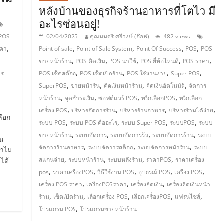
หลังบ้านของธุรกิจร้านอาหารที่โตไว มี
อะไรซ่อนอยู่!
POS
02/04/2025
คุณมนตรี ศรีวงษ์ (อ๊อฟ)
482 views
,
,
,
,
,
าคา
Point of sale
Point of Sale System
Point Of Success
POS
POS
,
,
,
,
,
ขายหน้าร้าน
POS คิดเงิน
POS น่าใช้
POS ยี่ห้อไหนดี
POS ราคา
,
,
,
,
าร
POS เช็คสต๊อก
POS เซ็ตเปิดร้าน
POS ใช้งานง่าย
Super POS
,
,
,
,
SuperPOS
ขายหน้าร้น
คิดเงินหน้าร้าน
คิดเงินอัตโนมัติ
จัดการ
,
,
,
,
หน้าร้าน
จุดชำระเงิน
ซอฟต์แวร์ POS
ทริกเลือกPOS
ทริกเลือก
,
,
,
,
เครื่อง POS
บริหารจัดการร้าน
บริหารร้านอาหาร
บริหารร้านได้ง่าย
ลือก
,
,
,
,
ระบบ POS
ระบบ POS คืออะไร
ระบบ Super POS
ระบบPOS
ระบบ
,
,
,
,
ขายหน้าร้าน
ระบบจัดการ
ระบบจัดการร้น
ระบบจัดการร้าน
ระบบ
าน
,
,
,
จัดการร้านอาหาร
ระบบจัดการสต็อก
ระบบจัดการหน้าร้าน
ระบบ
ทำไม
,
,
,
,
สแกนจ่าย
ระบบหน้าร้าน
ระบบหลังร้าน
ราคาPOS
ราคาเครื่อง
ได้
,
,
,
,
,
pos
ราคาเครื่องPOS
วิธีใช้งาน POS
อุปกรณ์ POS
เครื่อง POS
,
,
,
เครื่อง POS ราคา
เครื่องPOSราคา
เครื่องคิดเงิน
เครื่องคิดเงินหน้า
,
,
,
,
,
ร้าน
เซ็ตเปิดร้าน
เลือกเครื่อง POS
เลือกเครื่องPOS
แฟรนไชส์
,
โปรแกรม POS
โปรแกรมขายหน้าร้าน