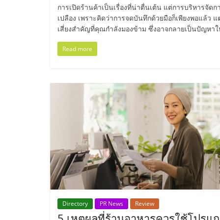
ไทย,
การเปิดร้านค้าเป็นเรื่องที่น่าตื่นเต้น แต่การบริหารจัดก
เปลือง เพราะคิดว่าการจดบันทึกด้วยมือก็เพียงพอแล้ว
SMEs,
เสี่ยงสำคัญที่คุณกำลังมองข้าม ซึ่งอาจกลายเป็นปัญห
แฟ
Read more
รน
ไชส์,
ที่
ปรึกษา
แฟ
Directory
PR News
Review
รน
5 เหตุผลที่ร้านอาหารควรใช้โปรแ