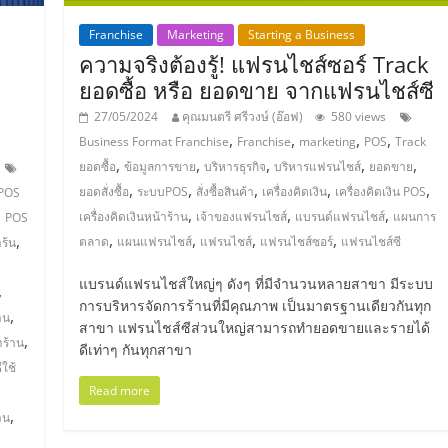
Franchise
Marketing
Starting a Business
ความจริงต้องรู้! แฟรนไชส์ซอร์ Track
ยอดซื้อ หรือ ยอดขาย จากแฟรนไชส์ซี
27/05/2024
คุณมนตรี ศรีวงษ์ (อ๊อฟ)
580 views
,
,
,
,
Business Format Franchise
Franchise
marketing
POS
Track
,
,
,
,
,
ยอดซื้อ
ข้อมูลการขาย
บริหารธุรกิจ
บริหารแฟรนไชส์
ยอดขาย
,
,
,
,
,
ยอดสั่งซื้อ
ระบบPOS
สั่งซื้อสินค้า
เครื่องคิดเงิน
เครื่องคิดเงิน POS
POS
,
,
,
,
เครื่องคิดเงินหน้าร้าน
เจ้าของแฟรนไชส์
แบรนด์แฟรนไชส์
แผนการ
POS
,
,
,
,
,
ตลาด
แผนแฟรนไชส์
แฟรนไชส์
แฟรนไชส์ซอร์
แฟรนไชส์ซี
ร้น
แบรนด์แฟรนไชส์ใหญ่ๆ ดังๆ ที่มีจำนวนหลายสาขา มีระบบ
,
การบริหารจัดการร้านที่มีคุณภาพ เป็นมาตรฐานเดียวกันทุก
,
าน
สาขา แฟรนไชส์ซีส่วนใหญ่สามารถทำยอดขายและรายได้
,
าร้าน
ดีเท่าๆ กันทุกสาขา
ีใช้
Read more
,
าน