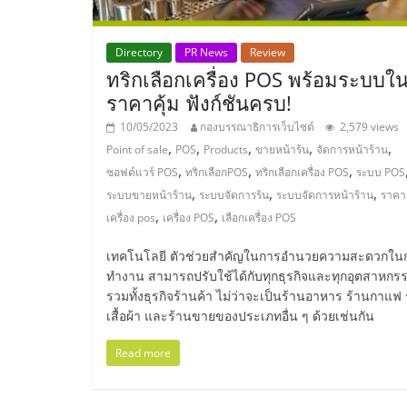
รวม
แฟ
Directory
PR News
Review
ทริกเลือกเครื่อง POS พร้อมระบบใ
รน
ราคาคุ้ม ฟังก์ชันครบ!
10/05/2023
กองบรรณาธิการเว็บไซต์
2,579 views
,
,
,
,
,
ไชส์
Point of sale
POS
Products
ขายหน้าร้น
จัดการหน้าร้าน
,
,
,
ซอฟต์แวร์ POS
ทริกเลือกPOS
ทริกเลือกเครื่อง POS
ระบบ POS
,
,
,
ระบบขายหน้าร้าน
ระบบจัดการร้น
ระบบจัดการหน้าร้าน
ราคา
พร้อม
,
,
เครื่อง pos
เครื่อง POS
เลือกเครื่อง POS
ทำเล
เทคโนโลยี ตัวช่วยสำคัญในการอำนวยความสะดวกใน
ทำงาน สามารถปรับใช้ได้กับทุกธุรกิจและทุกอุตสาหกร
รวมทั้งธุรกิจร้านค้า ไม่ว่าจะเป็นร้านอาหาร ร้านกาแฟ 
สำหรับ
เสื้อผ้า และร้านขายของประเภทอื่น ๆ ด้วยเช่นกัน
เปิด
Read more