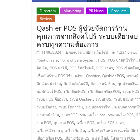
น้อย
Directory
Marketing
PR News
Products
Review
คืน
Qashier POS ผู้ช่วยจัดการร้าน
คุณภาพจากสิงคโปร์ ระบบเดียวจบ
ทุน
ครบทุกความต้องการ
11/06/2024
กองบรรณาธิการเว็บไซต์
1,234 views
ไว,
,
,
,
,
Point of sale
Point of Sale System
POS
POS ขายหน้าร้าน
,
,
,
,
คิดเงิน
POS น่าใช้
POS ยี่ห้อไหนดี
POS ราคา
POS เช็คสต๊อก
ที่
,
,
,
,
เซ็ตเปิดร้าน
POS ใช้งานง่าย
Qashier
Qashier POS
ขายหน้า
,
,
,
,
คิดเงินหน้าร้าน
คิดเงินอัตโนมัติ
จัดการหน้าร้าน
จุดชำระเงิน
ปรึกษา
,
,
,
ซอฟต์แวร์ POS
ทริกเลือกPOS
ทริกเลือกเครื่อง POS
ระบบ POS
,
,
,
ระบบ POS คืออะไร
ระบบ Qashier
ระบบPOS
ระบบขายหน้าร้
,
,
,
การ
ระบบจัดการ
ระบบจัดการร้น
ระบบจัดการร้าน
ระบบจัดการหน้
,
,
,
,
ระบบหน้าร้าน
ราคาPOS
ราคาเครื่อง pos
ราคาเครื่องPOS
วิธ
,
,
,
,
งาน POS
อุปกรณ์ POS
เครื่อง POS
เครื่อง POS ราคา
ลงทุน
,
,
,
เครื่องPOSราคา
เครื่องคิดเงิน
เครื่องคิดเงินหน้าร้าน
เซ็ตเปิดร้
,
,
,
,
เลือกเครื่อง POS
เลือกเครื่องPOS
แฟรนไชส์
โปรแกรม POS