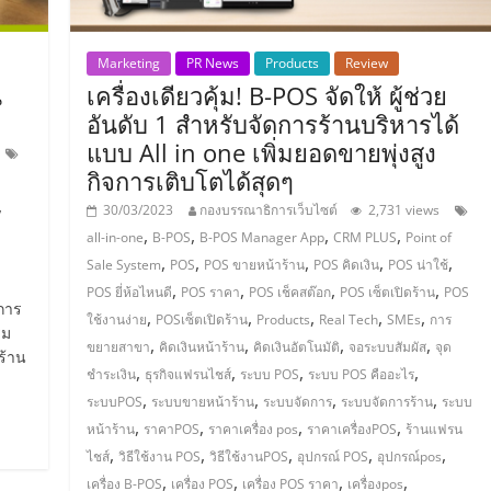
Marketing
PR News
Products
Review
น
เครื่องเดียวคุ้ม! B-POS จัดให้ ผู้ช่วย
อันดับ 1 สำหรับจัดการร้านบริหารได้
แบบ All in one เพิ่มยอดขายพุ่งสูง
กิจการเติบโตได้สุดๆ
,
30/03/2023
กองบรรณาธิการเว็บไซต์
2,731 views
,
,
,
,
all-in-one
B-POS
B-POS Manager App
CRM PLUS
Point of
,
,
,
,
,
Sale System
POS
POS ขายหน้าร้าน
POS คิดเงิน
POS น่าใช้
,
,
,
,
POS ยี่ห้อไหนดี
POS ราคา
POS เช็คสต๊อก
POS เซ็ตเปิดร้าน
POS
การ
,
,
,
,
,
ใช้งานง่าย
POSเซ็ตเปิดร้าน
Products
Real Tech
SMEs
การ
รม
,
,
,
,
ขยายสาขา
คิดเงินหน้าร้าน
คิดเงินอัตโนมัติ
จอระบบสัมผัส
จุด
ร้าน
,
,
,
,
ชำระเงิน
ธุรกิจแฟรนไชส์
ระบบ POS
ระบบ POS คืออะไร
,
,
,
,
ระบบPOS
ระบบขายหน้าร้าน
ระบบจัดการ
ระบบจัดการร้าน
ระบบ
,
,
,
,
หน้าร้าน
ราคาPOS
ราคาเครื่อง pos
ราคาเครื่องPOS
ร้านแฟรน
,
,
,
,
,
ไชส์
วิธีใช้งาน POS
วิธีใช้งานPOS
อุปกรณ์ POS
อุปกรณ์pos
,
,
,
,
เครื่อง B-POS
เครื่อง POS
เครื่อง POS ราคา
เครื่องpos