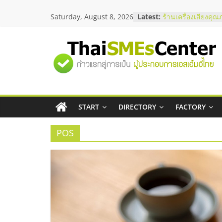
Skip
Saturday, August 8, 2026
Latest:
สัมมนาลงทุน แฟรนไ
to
ThaiFranchise Mee
content
ไชส์ ครั้งที่ 8
ร้านเครื่องเสียงคุณ
"ศูนย์
โซลูชันระบบภาพแล
บริษัท Cybersecuri
วิธีเลือกผู้ให้บริกา
รวม
โจทย์ธุรกิจ
อยากหาเงินทุน เพิ่
เริ่มยังไงให้ผ่านฉลุย
START
DIRECTORY
FACTORY
ข้อมูล
สัมมนาออนไลน์ โอ
บริการน้ำมัน Shell
POS
ธุรกิจ
SME
แห่ง