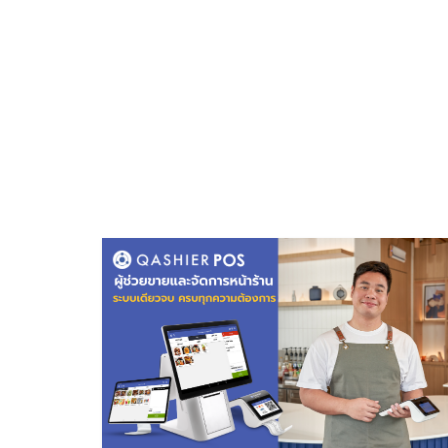
ไชส์
แฟ
รน
ไชส์
ขาย
หน้า
บ้าน
ลงทุน