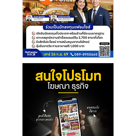
เปิด
ร้าน
ปรึกษา
ฟรี,
บริการ
พัฒนา
ระบบ
แฟ