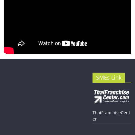
SMEs Link
ThaiFranchiseCent
er