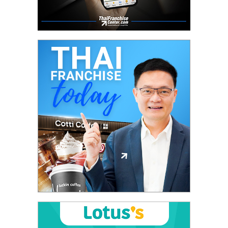
รน
ไชส์"
"ศูนย์
รวม
ข้อมูล
ธุรกิจ
SME
แห่ง
ประเทศไทย,
ThaiSMEsCenter,
รวม
ธุรกิจ
เอ
ส
เอ็
มอี