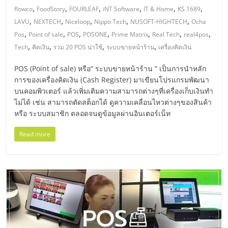
แฟ
,
,
,
,
,
,
flowco
FoodStory
FOURLEAF
iNT Software
IT & Home
KS 1689
รน
,
,
,
,
,
LAVU
NEXTECH
Niceloop
Nippo Tech
NUSOFT-HIGHTECH
Ocha
,
,
,
,
,
,
,
Pos
Point of sale
POS
POSONE
Prime Matrix
Real Tech
real4pos
,
,
,
,
ไชส์
Tech
คิดเงิน
รวม 20 POS น่าใช้
ระบบขายหน้าร้าน
เครื่องคิดเงิน
POS (Point of sale) หรือ“ ระบบขายหน้าร้าน ” เป็นการนำหลัก
แฟ
การของเครื่องคิดเงิน (Cash Register) มาเขียนโปรแกรมพัฒนา
บนคอมพิวเตอร์ แล้วเพิ่มเติมความสามารถต่างๆที่เครื่องเก็บเงินทำ
ไม่ได้ เช่น สามารถตัดสต็อกได้ ดูความเคลื่อนไหวต่างๆของสินค้า
รน
หรือ ระบบสมาชิก ตลอดจนดูข้อมูลผ่านอินเตอร์เน็ท
ไชส์
Read more
ขาย
หน้า
บ้าน