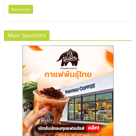
ลงทุน
Read more
และ
Main Sponsors
ขยาย
สา
ขา
แฟ
รน
ไชส์,