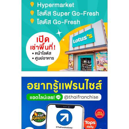
ไทย,
SMEs,
แฟ
รน
ไชส์,
ที่
ปรึกษา
แฟ
รน
ไชส์,
รวม
แฟ
รน
ไชส์
ขาย
แฟ
รน
ไชส์
แฟ