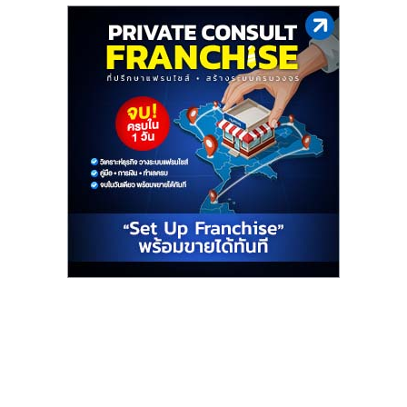
รน
ไชส์,
ศูนย์
รวม
แฟ
รน
ไชส์
พร้อม
ทำเล
สำหรับ
เปิด
ร้าน
ปรึกษา
ฟรี,
บริการ
พัฒนา
ระบบ
แฟ