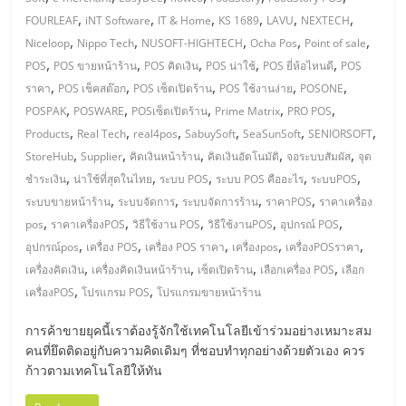
มอี
,
,
,
,
,
,
FOURLEAF
iNT Software
IT & Home
KS 1689
LAVU
NEXTECH
,
,
,
,
,
Niceloop
Nippo Tech
NUSOFT-HIGHTECH
Ocha Pos
Point of sale
ไทย,
,
,
,
,
,
POS
POS ขายหน้าร้าน
POS คิดเงิน
POS น่าใช้
POS ยี่ห้อไหนดี
POS
,
,
,
,
,
ราคา
POS เช็คสต๊อก
POS เซ็ตเปิดร้าน
POS ใช้งานง่าย
POSONE
SMEs,
,
,
,
,
,
POSPAK
POSWARE
POSเซ็ตเปิดร้าน
Prime Matrix
PRO POS
,
,
,
,
,
,
Products
Real Tech
real4pos
SabuySoft
SeaSunSoft
SENIORSOFT
แฟ
,
,
,
,
,
StoreHub
Supplier
คิดเงินหน้าร้าน
คิดเงินอัตโนมัติ
จอระบบสัมผัส
จุด
,
,
,
,
,
ชำระเงิน
น่าใช้ที่สุดในไทย
ระบบ POS
ระบบ POS คืออะไร
ระบบPOS
รน
,
,
,
,
ระบบขายหน้าร้าน
ระบบจัดการ
ระบบจัดการร้าน
ราคาPOS
ราคาเครื่อง
,
,
,
,
,
pos
ราคาเครื่องPOS
วิธีใช้งาน POS
วิธีใช้งานPOS
อุปกรณ์ POS
,
,
,
,
,
ไชส์,
อุปกรณ์pos
เครื่อง POS
เครื่อง POS ราคา
เครื่องpos
เครื่องPOSราคา
,
,
,
,
เครื่องคิดเงิน
เครื่องคิดเงินหน้าร้าน
เซ็ตเปิดร้าน
เลือกเครื่อง POS
เลือก
,
,
เครื่องPOS
โปรแกรม POS
โปรแกรมขายหน้าร้าน
ที่
การค้าขายยุคนี้เราต้องรู้จักใช้เทคโนโลยีเข้าร่วมอย่างเหมาะสม
ปรึกษา
คนที่ยึดติดอยู่กับความคิดเดิมๆ ที่ชอบทำทุกอย่างด้วยตัวเอง ควร
ก้าวตามเทคโนโลยีให้ทัน