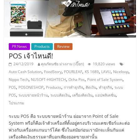
ลงทุน
น้อย
คืน
PR News
Products
Review
POS เจ้าไหนดี!
ทุน
24/12/2019
คุณรัตนชัย ม่วงงาม (เปี๊ยก)
19,820 views
,
,
,
,
,
,
Auto Cash Solution
FoodStory
FOURLEAF
KS 1689
LAVU
Niceloop
ไว,
,
,
,
,
Nippo Tech
NUSOFT-HIGHTECH
Ocha Pos
Point of Sale System
,
,
,
,
,
,
POS
POSONESHOP
Products
การทำธุรกิจ
คิดเงิน
ทำธุรกิจ
ระบบ
,
,
,
,
,
ที่
POS
ระบบขายหน้าร้าน
ระบบคิดเงิน
เครื่องคิดเงิน
แอปพลิเคชั่น
โปรแกรม
ปรึกษา
ระบบ POS คือ ระบบขายหน้าร้าน ย่อมาจาก Point of Sale
System หรือก็คือเจ้าตัวเครื่องที่ตั้งอยู่ตรงบริเวณแคชเชียร์และต่อ
การ
พ่วงกับเครื่องสแกนบาร์โค้ด ซึ่งในสมัยก่อนเรามักจะเห็นกันแค่
เครื่องคิดเงินธรรมดาที่บอกเพียงยอดขายเท่านั้น