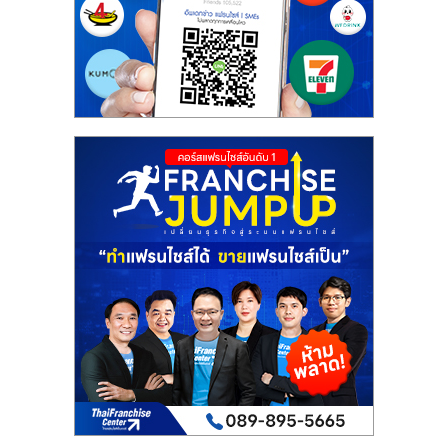
รน
ไชส์
ขาย
หน้า
บ้าน
ลงทุน
น้อย
คืน
ทุน
ไว,
ที่
ปรึกษา
การ
ลงทุน
และ
ขยาย
สา
ขา
แฟ