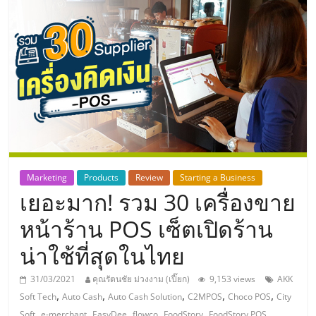
แห่ง
ประเทศไทย,
ThaiSMEsCenter,
รวม
ธุรกิจ
Marketing
Products
Review
Starting a Business
เยอะมาก! รวม 30 เครื่องขาย
เอ
หน้าร้าน POS เซ็ตเปิดร้าน
ส
น่าใช้ที่สุดในไทย
เอ็
31/03/2021
คุณรัตนชัย ม่วงงาม (เปี๊ยก)
9,153 views
AKK
,
,
,
,
,
Soft Tech
Auto Cash
Auto Cash Solution
C2MPOS
Choco POS
City
,
,
,
,
,
,
Soft
e-merchant
EasyDee
flowco
FoodStory
FoodStory POS