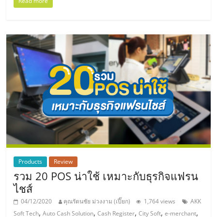
แฟ
Read more
รน
ไชส์,
รวม
แฟ
รน
ไชส์
Products
Review
รวม 20 POS น่าใช้ เหมาะกับธุรกิจแฟรน
ขาย
ไชส์
04/12/2020
คุณรัตนชัย ม่วงงาม (เปี๊ยก)
1,764 views
AKK
,
,
,
,
,
Soft Tech
Auto Cash Solution
Cash Register
City Soft
e-merchant