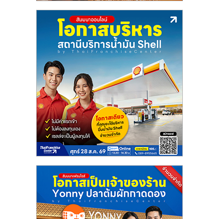
ศูนย์
รวม
แฟ
รน
ไชส์
พร้อม
ทำเล
สำหรับ