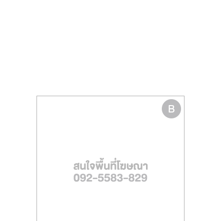
รน
ไชส์"