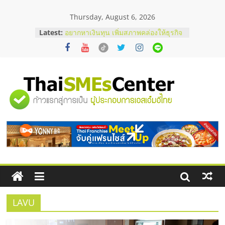
Skip
Thursday, August 6, 2026
to
content
Latest:
อยากหาเงินทุน เพิ่มสภาพคล่องให้ธุรกิจ
เริ่มยังไงให้ผ่านฉลุย
สัมมนาออนไลน์ โอกาสบริหารสถานี
บริการน้ำมัน Shell
สัมมนาลงทุน แฟรนไชส์ยอนนี่
ThaiFranchise Meet Up จับคู่แฟรน
"ศูนย์
ไชส์ ครั้งที่ 8
ร้านเครื่องเสียงคุณภาพสูง พร้อม
โซลูชันระบบภาพและเสียง
รวม
บริษัท Cybersecurity ในไทยที่ไหนดี?
วิธีเลือกผู้ให้บริการให้คุ้มค่าและตอบ
โจทย์ธุรกิจ
ข้อมูล
ธุรกิจ
SME
LAVU