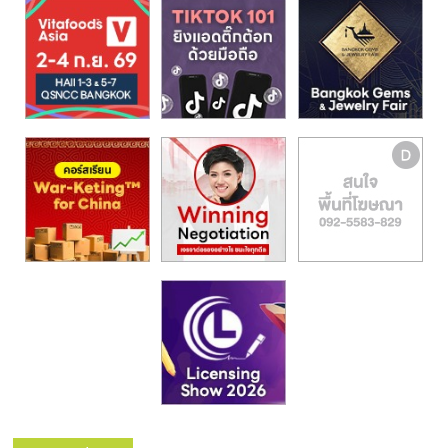
รน
ไชส์,
ศูนย์
รวม
แฟ
รน
ไชส์
พร้อม
ทำเล
สำหรับ
เปิด
ร้าน
ปรึกษา
ฟรี,
บริการ
พัฒนา
ระบบ
แฟ