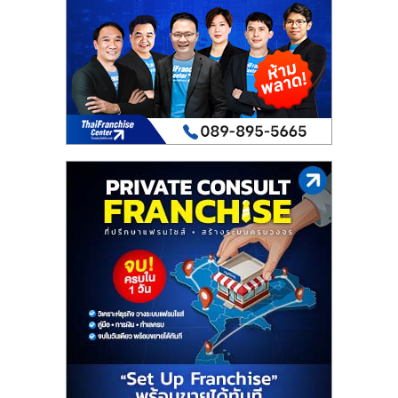
เปิด
ร้าน
ปรึกษา
ฟรี,
บริการ
พัฒนา
ระบบ
แฟ