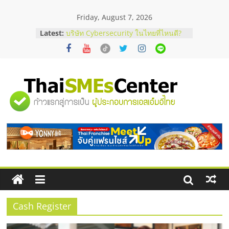
Skip
Friday, August 7, 2026
to
ร้านเครื่องเสียงคุณภาพสูง พร้อม
content
Latest:
โซลูชันระบบภาพและเสียง
บริษัท Cybersecurity ในไทยที่ไหนดี?
วิธีเลือกผู้ให้บริการให้คุ้มค่าและตอบ
โจทย์ธุรกิจ
อยากหาเงินทุน เพิ่มสภาพคล่องให้ธุรกิจ
เริ่มยังไงให้ผ่านฉลุย
"ศูนย์
สัมมนาออนไลน์ โอกาสบริหารสถานี
บริการน้ำมัน Shell
สัมมนาลงทุน แฟรนไชส์ยอนนี่
รวม
ThaiFranchise Meet Up จับคู่แฟรน
ไชส์ ครั้งที่ 8
ข้อมูล
ธุรกิจ
SME
Cash Register