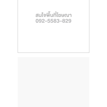
ไทย,
SMEs,
แฟ
รน
ไชส์,
ที่
ปรึกษา
แฟ
รน
ไชส์,
รวม
แฟ
รน
ไชส์
ขาย
แฟ
รน
ไชส์
แฟ