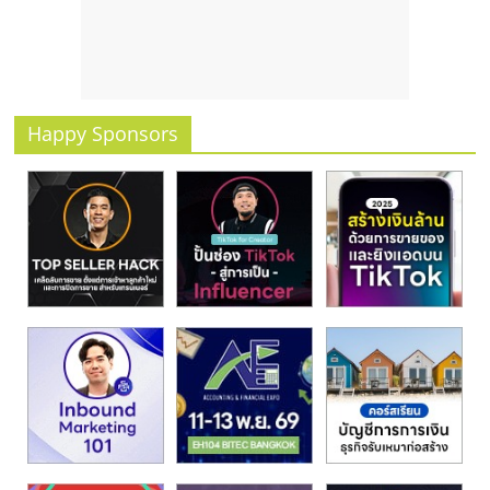
รน
ไชส์
ขาย
หน้า
บ้าน
Happy Sponsors
ลงทุน
น้อย
คืน
ทุน
ไว,
ที่
ปรึกษา
การ
ลงทุน
และ
ขยาย
สา
ขา
แฟ