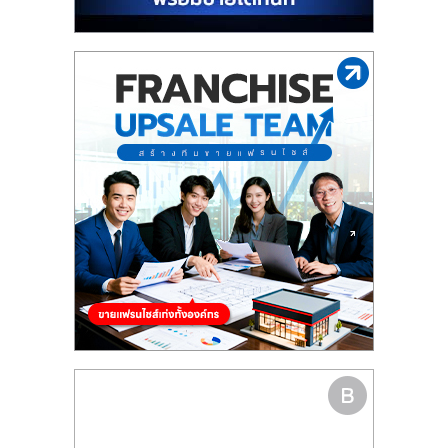
รน
ไชส์"
"ศูนย์
รวม
ข้อมูล
ธุรกิจ
SME
แห่ง
ประเทศไทย,
ThaiSMEsCenter,
รวม
ธุรกิจ
เอ
ส
เอ็
มอี