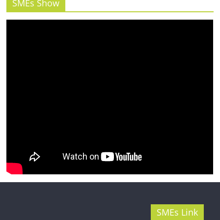
รน
SMEs Show
ไชส์"
SMEs Link