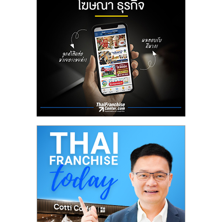
ลงทุน
น้อย
คืน
ทุน
ไว,
ที่
ปรึกษา
การ