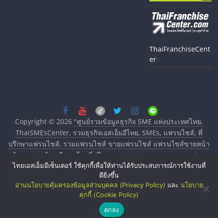
ThaiFranchiseCent
er
Copyright © 2026
"ศูนย์รวมข้อมูลธุรกิจ SME แห่งประเทศไทย,
ThaiSMEsCenter, รวมธุรกิจเอสเอ็มอีไทย, SMEs, แฟรนไชส์, ที่
ปรึกษาแฟรนไชส์, รวมแฟรนไชส์ ขายแฟรนไชส์ แฟรนไชส์ขายหน้า
บ้าน ลงทุนน้อย คืนทุนไว, ที่ปรึกษาการลงทุนและขยายสาขาแฟรน
ไทยเอสเอ็มอีเซ็นเตอร์ ใช้คุกกี้เพื่อให้ท่านได้รับประสบการณ์การใช้งานที่
ไชส์, ศูนย์รวมแฟรนไชส์ พร้อมทำเลสำหรับเปิดร้าน ปรึกษาฟรี,
ดียิ่งขึ้น
บริการพัฒนาระบบแฟรนไชส์"
. All rights reserved.
อ่านนโยบายคุ้มครองข้อมูลส่วนบุคคล (Privacy Policy)
และ
นโยบาย
คุกกี้ (Cookie Policy)
ตกลง