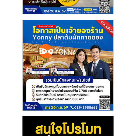
แฟ
รน
ไชส์
แฟ
รน
ไชส์
ขาย
หน้า
บ้าน