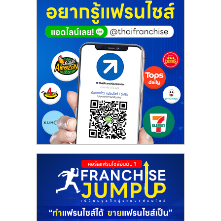
ศูนย์
รวม
แฟ
รน
ไชส์
พร้อม
ทำเล
สำหรับ