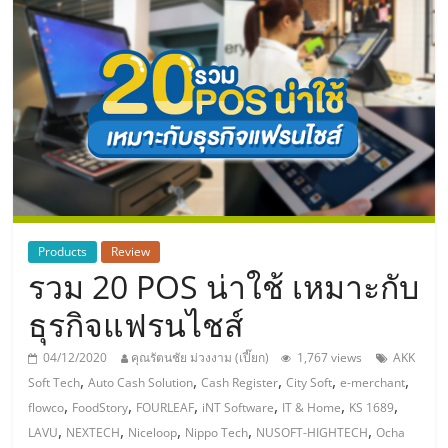
แห่ง
ประเทศไทย,
ThaiSMEsCenter,
รวม
ธุรกิจ
Products
Review
รวม 20 POS น่าใช้ เหมาะกับ
เอ
ธุรกิจแฟรนไชส์
ส
04/12/2020
คุณรัตนชัย ม่วงงาม (เปี๊ยก)
1,767 views
AKK
,
,
,
,
,
Soft Tech
Auto Cash Solution
Cash Register
City Soft
e-merchant
เอ็
,
,
,
,
,
,
flowco
FoodStory
FOURLEAF
iNT Software
IT & Home
KS 1689
,
,
,
,
,
LAVU
NEXTECH
Niceloop
Nippo Tech
NUSOFT-HIGHTECH
Ocha