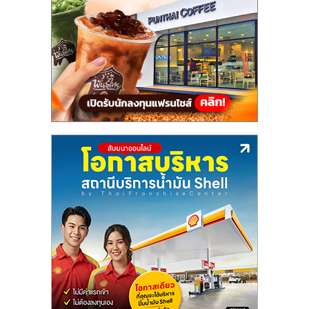
แฟ
รน
ไชส์,
รวม
แฟ
รน
ไชส์
ขาย