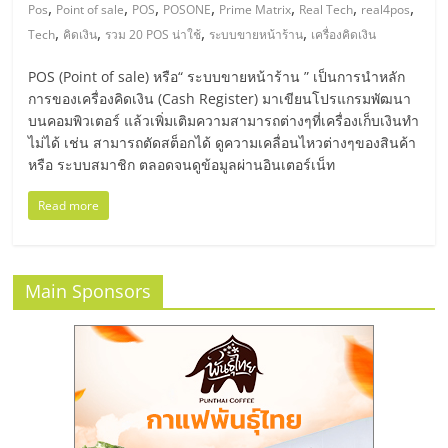
มอี
,
,
,
,
,
,
,
Pos
Point of sale
POS
POSONE
Prime Matrix
Real Tech
real4pos
,
,
,
,
Tech
คิดเงิน
รวม 20 POS น่าใช้
ระบบขายหน้าร้าน
เครื่องคิดเงิน
ไทย,
POS (Point of sale) หรือ“ ระบบขายหน้าร้าน ” เป็นการนำหลัก
การของเครื่องคิดเงิน (Cash Register) มาเขียนโปรแกรมพัฒนา
SMEs,
บนคอมพิวเตอร์ แล้วเพิ่มเติมความสามารถต่างๆที่เครื่องเก็บเงินทำ
ไม่ได้ เช่น สามารถตัดสต็อกได้ ดูความเคลื่อนไหวต่างๆของสินค้า
แฟ
หรือ ระบบสมาชิก ตลอดจนดูข้อมูลผ่านอินเตอร์เน็ท
Read more
รน
ไชส์,
Main Sponsors
ที่
ปรึกษา