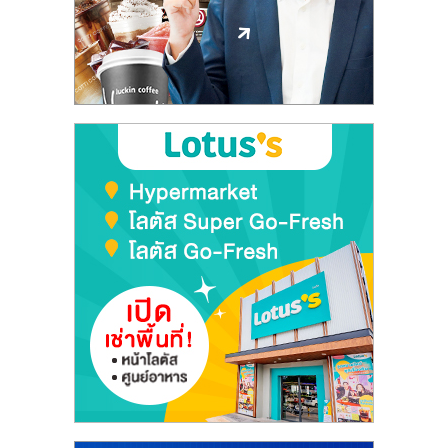
ลงทุน
และ
ขยาย
สา
ขา
แฟ
รน
ไชส์,