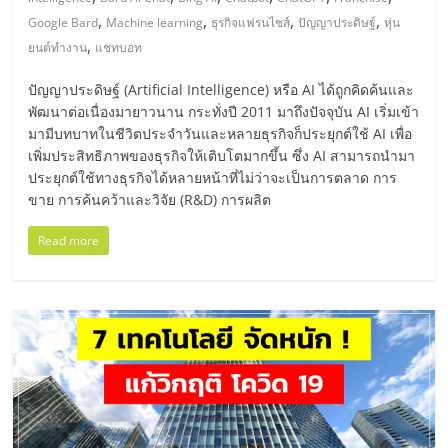
มอี
,
,
,
,
Google Bard
Machine learning
ธุรกิจแฟรนไชส์
ปัญญาประดิษฐ์
หุ่น
,
ยนต์ทำงาน
แชทบอท
ไทย,
ปัญญาประดิษฐ์ (Artificial Intelligence) หรือ AI ได้ถูกคิดค้นและ
SMEs,
พัฒนาต่อเนื่องมายาวนาน กระทั่งปี 2011 มาถึงปัจจุบัน AI เริ่มเข้า
มามีบทบาทในชีวิตประจำวันและหลายธุรกิจก็ประยุกต์ใช้ AI เพื่อ
เพิ่มประสิทธิภาพของธุรกิจให้เติบโตมากขึ้น ซึ่ง AI สามารถนำมา
แฟ
ประยุกต์ใช้ทางธุรกิจได้หลายหน้าที่ไม่ว่าจะเป็นการตลาด การ
ขาย การค้นคว้าและวิจัย (R&D) การผลิต
รน
Read more
ไชส์,
ที่
ปรึกษา