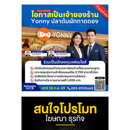
ไทย,
SMEs,
แฟ
รน
ไชส์,
ที่
ปรึกษา
แฟ
รน
ไชส์,
รวม
แฟ
รน
ไชส์
ขาย
แฟ
รน
ไชส์
แฟ