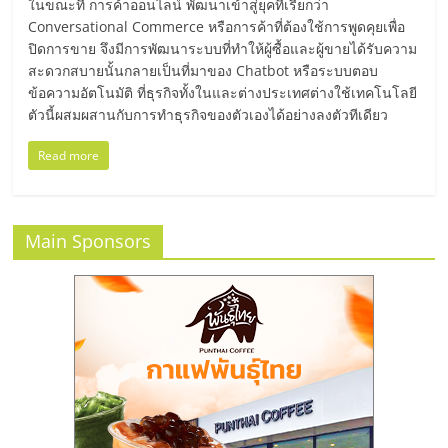
เปิด
ในขณะที่ การค้าออนไลน์ พัฒนาเข้าสู่ยุคที่เรียกว่า
Conversational Commerce หรือการค้าที่ต้องใช้การพูดคุยเพื่อ
ปิดการขาย จึงมีการพัฒนาระบบที่ทำให้ผู้ซื้อและผู้ขายได้รับความ
ร้าน
สะดวกสบายนั้นกลายเป็นที่มาของ Chatbot หรือระบบตอบ
ข้อความอัตโนมัติ ที่ธุรกิจทั้งในและต่างประเทศต่างใช้เทคโนโลยี
ปรึกษา
ตัวนี้ผสมผสานกับการทำธุรกิจของตัวเองได้อย่างลงตัวทีเดียว
Read more
ฟรี,
บริการ
Main Sponsors
พัฒนา
ระบบ
แฟ