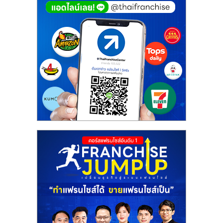
รน
ไชส์"