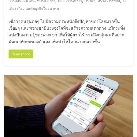
,
,
,
,
,
การสอนออนไลน์
ขับรถ Uber
บล็อกการศึกษา
ปรึกษา
สร้าง Chatbot
ไอ
,
เดียธุรกิจ
ไอเดียธุรกิจในอนาคต
ลงทุน
เชื่อว่าคนรุ่นต่อๆ ไปมีความตระหนักถึงปัญหาของโลกมากขึ้น
น้อย
เรื่อยๆ และพวกเขามีแรงจูงใจที่จะสร้างความแตกต่าง แม้กระทั่ง
แบ่งปันความรู้ของพวกเขา เพื่อให้ผู้ยากไร้ รวมถึงกลุ่มคนที่อยาก
พัฒนาทักษะของตัวเอง เพื่อทำให้โลกน่าอยู่มากขึ้น
คืน
Read more
ทุน
ไว,
ที่
ปรึกษา
การ