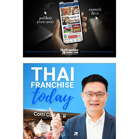
รน
ไชส์
ขาย
หน้า
บ้าน
ลงทุน
น้อย
คืน
ทุน
ไว,
ที่
ปรึกษา
การ
ลงทุน
และ
ขยาย
สา
ขา
แฟ