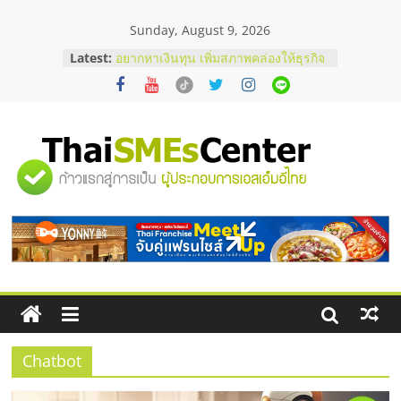
Skip
Sunday, August 9, 2026
to
content
Latest:
อยากหาเงินทุน เพิ่มสภาพคล่องให้ธุรกิจ
เริ่มยังไงให้ผ่านฉลุย
สัมมนาออนไลน์ โอกาสบริหารสถานี
บริการน้ำมัน Shell
สัมมนาลงทุน แฟรนไชส์ยอนนี่
ThaiFranchise Meet Up จับคู่แฟรน
"ศูนย์
ไชส์ ครั้งที่ 8
ร้านเครื่องเสียงคุณภาพสูง พร้อม
โซลูชันระบบภาพและเสียง
รวม
บริษัท Cybersecurity ในไทยที่ไหนดี?
วิธีเลือกผู้ให้บริการให้คุ้มค่าและตอบ
โจทย์ธุรกิจ
ข้อมูล
ธุรกิจ
SME
Chatbot