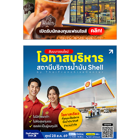
รน
ไชส์"
"ศูนย์
รวม
ข้อมูล
ธุรกิจ
SME
แห่ง
ประเทศไทย,
ThaiSMEsCenter,
รวม
ธุรกิจ
เอ
ส
เอ็
มอี