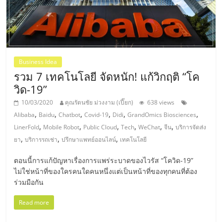
แฟ
รน
ไชส์,
Business Idea
รวม 7 เทคโนโลยี จัดหนัก! แก้วิกฤติ “โค
รวม
วิด-19”
10/03/2020
คุณรัตนชัย ม่วงงาม (เปี๊ยก)
638 views
แฟ
,
,
,
,
,
,
Alibaba
Baidu
Chatbot
Covid-19
Didi
GrandOmics Biosciences
,
,
,
,
,
,
LinerFold
Mobile Robot
Public Cloud
Tech
WeChat
จีน
บริการจัดส่ง
รน
,
,
,
ยา
บริการรถเช่า
ปรึกษาแพทย์ออนไลน์
เทคโนโลยี
ไชส์
ตอนนี้การแก้ปัญหาเรื่องการแพร่ระบาดของไวรัส “โควิด-19”
ไม่ใช่หน้าที่ของใครคนใดคนหนึ่งแต่เป็นหน้าที่ของทุกคนที่ต้อง
ร่วมมือกัน
ขาย
Read more