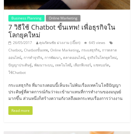
ลงทุน
Business Planning
Online Marketing
และ
7 วิธีใช้ Chatbot ขั้นเทพ! เพื่อธุรกิจใน
โลกยุคใหม่
ขยาย
26/05/2017
คุณรัตนชัย ม่วงงาม (เปี๊ยก)
645 views
,
,
,
,
Chatbot
Chatbotขั้นเทพ
Online Marketing
กระแสธุรกิจ
การตลาด
สา
,
,
,
,
,
ออนไลน์
การทำธุรกิจ
การพัฒนา
ตลาดออนไลน์
ธุรกิจในโลกยุคใหม่
,
,
,
,
,
ปัญญาประดิษฐ์
พัฒนาระบบ
เทคโนโลยี
เลือกฟีเจอร์
แชทบอร์ด
ขา
ใช้Chatbot
กระแสธุรกิจ ที่มาแรงตอนนี้เห็นจะไม่พ้นเรื่องเทคโนโลยีปัญญา
แฟ
ประดิษฐ์ที่คาดการณ์กันว่าจะเข้ามาแทนที่การทำงานของมนุษย์
มากขึ้น ส่วนหนึ่งก็สร้างความกังวลถึงผลกระทบเรื่องการว่างงาน
รน
Read more
ไชส์,