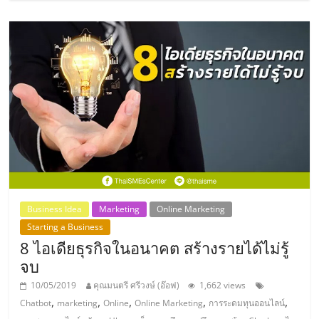
แฟ
รน
ไชส์
แฟ
รน
ไชส์
Business Idea
Marketing
Online Marketing
ขาย
Starting a Business
8 ไอเดียธุรกิจในอนาคต สร้างรายได้ไม่รู้
หน้า
จบ
10/05/2019
คุณมนตรี ศรีวงษ์ (อ๊อฟ)
1,662 views
บ้าน
,
,
,
,
,
Chatbot
marketing
Online
Online Marketing
การระดมทุนออนไลน์