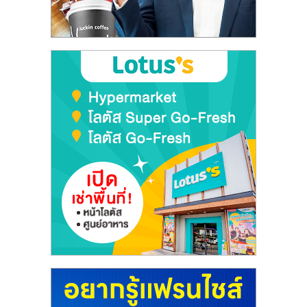
รน
ไชส์,
ศูนย์
รวม
แฟ
รน
ไชส์
พร้อม
ทำเล
สำหรับ
เปิด
ร้าน
ปรึกษา
ฟรี,
บริการ
พัฒนา
ระบบ
แฟ