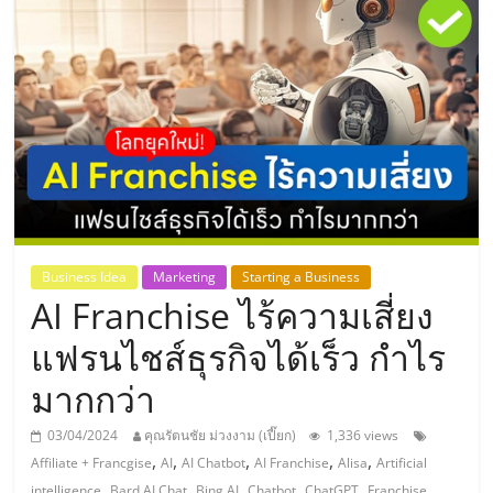
แห่ง
ประเทศไทย,
ThaiSMEsCenter,
รวม
ธุรกิจ
Business Idea
Marketing
Starting a Business
AI Franchise ไร้ความเสี่ยง
เอ
แฟรนไชส์ธุรกิจได้เร็ว กำไร
ส
มากกว่า
เอ็
03/04/2024
คุณรัตนชัย ม่วงงาม (เปี๊ยก)
1,336 views
,
,
,
,
,
Affiliate + Francgise
AI
AI Chatbot
AI Franchise
Alisa
Artificial
,
,
,
,
,
,
intelligence
Bard AI Chat
Bing AI
Chatbot
ChatGPT
Franchise