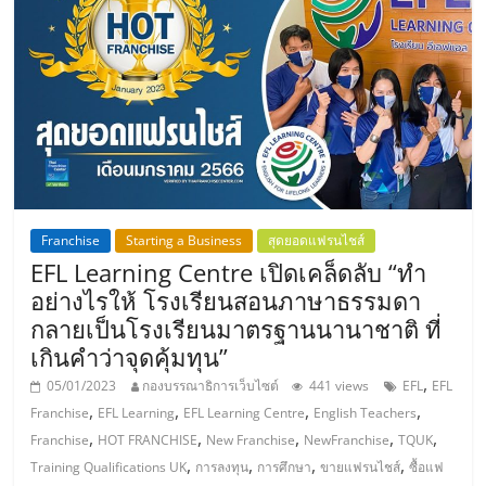
เปิด
ร้าน
ปรึกษา
ฟรี,
Franchise
Starting a Business
สุดยอดแฟรนไชส์
บริการ
EFL Learning Centre เปิดเคล็ดลับ “ทำ
อย่างไรให้ โรงเรียนสอนภาษาธรรมดา
พัฒนา
กลายเป็นโรงเรียนมาตรฐานนานาชาติ ที่
เกินคำว่าจุดคุ้มทุน”
ระบบ
,
05/01/2023
กองบรรณาธิการเว็บไซต์
441 views
EFL
EFL
,
,
,
,
Franchise
EFL Learning
EFL Learning Centre
English Teachers
แฟ
,
,
,
,
,
Franchise
HOT FRANCHISE
New Franchise
NewFranchise
TQUK
,
,
,
,
Training Qualifications UK
การลงทุน
การศึกษา
ขายแฟรนไชส์
ซื้อแฟ