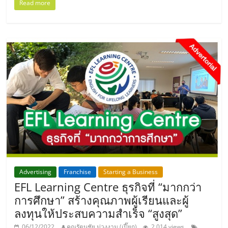
ไทย,
Read more
SMEs,
แฟ
รน
ไชส์,
ที่
ปรึกษา
แฟ
รน
ไชส์,
รวม
แฟ
รน
ไชส์
ขาย
Advertising
Franchise
Starting a Business
แฟ
EFL Learning Centre ธุรกิจที่ “มากกว่า
รน
การศึกษา” สร้างคุณภาพผู้เรียนและผู้
ไชส์
ลงทุนให้ประสบความสำเร็จ “สูงสุด”
แฟ
06/12/2022
คุณรัตนชัย ม่วงงาม (เปี๊ยก)
2,014 views