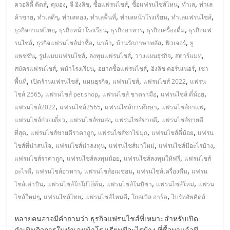
รน
,
,
,
,
,
,
ควอลิตี้ คิดส์
คุมอง
จี อิงลิช
ซื้อแฟรนไชส์
ซื้อแฟรนไชส์ไหน
ทำเล
ทำเล
ไชส์"
,
,
,
,
,
,
ค้าขาย
ทำเลดีๆ
ทำเลทอง
ทำเลพื้นที่
ทำเลหน้าโรงเรียน
ทำเลแฟรนไชส์
,
,
,
,
ธุรกิจกาแฟไทย
ธุรกิจหน้าโรงเรียน
ธุรกิจอาหาร
ธุรกิจเครื่องดื่ม
ธุรกิจแฟ
,
,
,
,
,
รนไชส์
ธุรกิจแฟรนไชส์น่าซื้อ
นาด้า
บ้านรักภาษาพลัส
ฟิวเจอร์
ยู
,
,
,
,
,
แพชชั่น
รูปแบบแฟรนไชส์
ลงทุนแฟรนไชส์
วางแผนธุรกิจ
สตาร์แมท
,
,
,
,
สมัครแฟรนไชส์
หน้าโรงเรียน
อยากซื้อแฟรนไชส์
อิงลิช คอร์นเนอร์
เช่า
,
,
,
,
,
พื้นที่
เปิดร้านแฟรนไชส์
แผนธุรกิจ
แฟรนไชส์
แฟรนไชส์ 2022
แฟรน
,
,
,
,
ไชส์ 2565
แฟรนไชส์ pet shop
แฟรนไชส์ ชาตรามือ
แฟรนไชส์ ตี๋น้อย
,
,
,
,
แฟรนไชส์2022
แฟรนไชส์2565
แฟรนไชส์การศึกษา
แฟรนไชส์กาแฟ
,
,
,
แฟรนไชส์ก๋วยเตี๋ยว
แฟรนไชส์ขนส่ง
แฟรนไชส์ขายดี
แฟรนไชส์ขายดี
,
,
,
,
ที่สุด
แฟรนไชส์ขายดีราคาถูก
แฟรนไชส์ชาไข่มุก
แฟรนไชส์ตี๋น้อย
แฟรน
,
,
,
,
ไชส์ที่น่าสนใจ
แฟรนไชส์น่าลงทุน
แฟรนไชส์มาใหม่
แฟรนไชส์มีอะไรบ้าง
,
,
,
แฟรนไชส์ราคาถูก
แฟรนไชส์ลงทุนน้อย
แฟรนไชส์ลงทุนให้ฟรี
แฟรนไชส์
,
,
,
,
อะไรดี
แฟรนไชส์อาหาร
แฟรนไชส์อเมซอน
แฟรนไชส์เครื่องดื่ม
แฟรน
,
,
,
,
ไชส์เต่าบิน
แฟรนไชส์โกโก๋ไอ้ต้น
แฟรนไชส์โนบิชา
แฟรนไชส์ใหม่
แฟรน
,
,
,
,
ไชส์ใหม่ๆ
แฟรนไชส์ไทย
แฟรนไชส์ไหนดี
โกลเบิล อาร์ต
ไบร์ทอัพคิดส์
หลายคนอาจมีคำถามว่า ธุรกิจแฟรนไชส์ที่เหมาะสำหรับเปิด
ดำเนินกิจการในทำเลหน้าโรงเรียนมีอะไรบ้าง ที่ซื้อมาแล้วมี