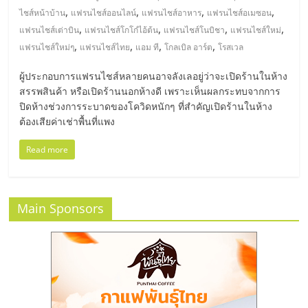
,
,
,
,
ไชส์หน้าบ้าน
แฟรนไชส์ออนไลน์
แฟรนไชส์อาหาร
แฟรนไชส์อเมซอน
,
,
,
,
แฟรนไชส์เต่าบิน
แฟรนไชส์โกโก๋ไอ้ต้น
แฟรนไชส์โนบิชา
แฟรนไชส์ใหม่
,
,
,
,
แฟรนไชส์ใหม่ๆ
แฟรนไชส์ไทย
แอม ที
โกลเบิล อาร์ต
โรสเวล
ผู้ประกอบการแฟรนไชส์หลายคนอาจลังเลอยู่ว่าจะเปิดร้านในห้าง
สรรพสินค้า หรือเปิดร้านนอกห้างดี เพราะเห็นผลกระทบจากการ
ปิดห้างช่วงการระบาดของโควิดหนักๆ ที่สำคัญเปิดร้านในห้าง
ต้องเสียค่าเช่าพื้นที่แพง
Read more
Main Sponsors