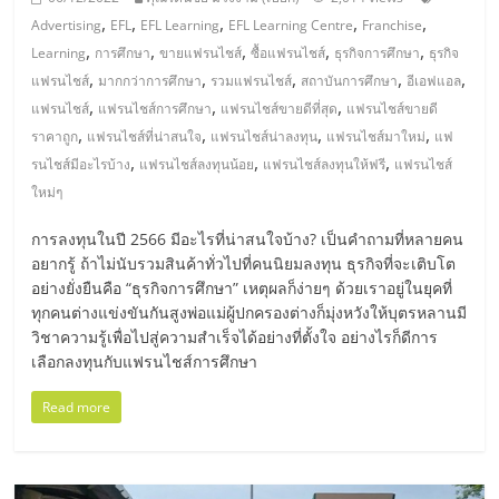
รน
,
,
,
,
,
Advertising
EFL
EFL Learning
EFL Learning Centre
Franchise
ไชส์
,
,
,
,
,
Learning
การศึกษา
ขายแฟรนไชส์
ซื้อแฟรนไชส์
ธุรกิจการศึกษา
ธุรกิจ
ขาย
,
,
,
,
,
แฟรนไชส์
มากกว่าการศึกษา
รวมแฟรนไชส์
สถาบันการศึกษา
อีเอฟแอล
หน้า
,
,
,
แฟรนไชส์
แฟรนไชส์การศึกษา
แฟรนไชส์ขายดีที่สุด
แฟรนไชส์ขายดี
บ้าน
,
,
,
,
ราคาถูก
แฟรนไชส์ที่น่าสนใจ
แฟรนไชส์น่าลงทุน
แฟรนไชส์มาใหม่
แฟ
ลงทุน
,
,
,
รนไชส์มีอะไรบ้าง
แฟรนไชส์ลงทุนน้อย
แฟรนไชส์ลงทุนให้ฟรี
แฟรนไชส์
น้อย
ใหม่ๆ
คืน
ทุน
การลงทุนในปี 2566 มีอะไรที่น่าสนใจบ้าง? เป็นคำถามที่หลายคน
ไว,
อยากรู้ ถ้าไม่นับรวมสินค้าทั่วไปที่คนนิยมลงทุน ธุรกิจที่จะเติบโต
ที่
อย่างยั่งยืนคือ “ธุรกิจการศึกษา” เหตุผลก็ง่ายๆ ด้วยเราอยู่ในยุคที่
ปรึกษา
ทุกคนต่างแข่งขันกันสูงพ่อแม่ผู้ปกครองต่างก็มุ่งหวังให้บุตรหลานมี
การ
วิชาความรู้เพื่อไปสู่ความสำเร็จได้อย่างที่ตั้งใจ อย่างไรก็ดีการ
ลงทุน
เลือกลงทุนกับแฟรนไชส์การศึกษา
และ
Read more
ขยาย
สา
ขา
แฟ