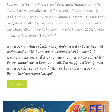
ศูนย์
,
,
,
,
,
,
Passion
กวดวิชา
การศึกษา
ควอลิตี้ คิดส์
คุมอง
จินตคณิต
จินตคณิต
,
,
,
,
,
อันซัน
จี อิงลิช อะคาเดมี่
ธุรกิจการศึกษา
นาด้า
บ้านรักภาษาพลัส
ฟิว
,
,
,
,
,
รวม
เจอร์
ยู แพชชั่น
สตาร์แมท
สตาร์แมท จินตคณิต
สร้างรายได้
อิงลิช คอร์น
,
,
,
,
,
เนอร์
อีเอฟแอล เลิร์นนิ่ง
แบรนด์แฟรนไชส์
แฟรนไชส์
แฟรนไชส์กวดวิชา
,
,
,
แฟรนไชส์การศึกษา
แฟรนไชส์น่าลงทุน
แฟรนไชส์น่าลงทุน 2566
โกลเบิล
แฟ
,
,
อาร์ต
โรงเรียนกวดวิชา
ไบร์ทอัพคิดส์
รน
แฟรนไชส์การศึกษา เป็นอีกหนึ่งธุรกิจที่เหมาะสำหรับคนที่อยากมี
อาชีพและมีรายได้เรื่อยๆ นานๆ แม้ว่าจะไม่ได้เรียนจบหรือมี
ประสบการณ์ทางด้านนี้โดยตรง แต่หลายๆ แบรนด์แฟรนไชส์ได้มี
ไชส์
ทีมงานคอยสนับสนุน ฝึกอบรม รวมถึงจัดหาครูผู้สอนให้กับผู้ลงทุน
แฟรนไชส์เป็นอย่างดี จึงทำให้มีคนสนใจลงทุน แฟรนไชส์การ
พร้อม
ศึกษา เพิ่มขึ้นอย่างต่อเนื่องทุกปี
Read more
ทำเล
สำหรับ