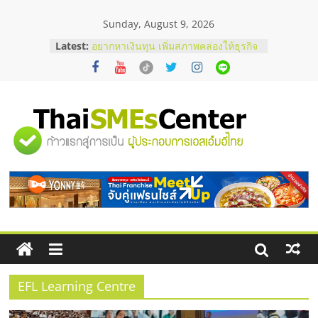
Skip
Sunday, August 9, 2026
to
content
Latest:
บริษัท Cybersecurity ในไทยที่ไหนดี?
วิธีเลือกผู้ให้บริการให้คุ้มค่าและตอบ
โจทย์ธุรกิจ
อยากหาเงินทุน เพิ่มสภาพคล่องให้ธุรกิจ
เริ่มยังไงให้ผ่านฉลุย
สัมมนาออนไลน์ โอกาสบริหารสถานี
"ศูนย์
บริการน้ำมัน Shell
สัมมนาลงทุน แฟรนไชส์ยอนนี่
ThaiFranchise Meet Up จับคู่แฟรน
รวม
ไชส์ ครั้งที่ 8
ร้านเครื่องเสียงคุณภาพสูง พร้อม
โซลูชันระบบภาพและเสียง
ข้อมูล
ธุรกิจ
SME
EFL Learning Centre