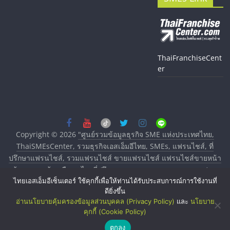
ThaiFranchiseCent
er
Copyright © 2026
"ศูนย์รวมข้อมูลธุรกิจ SME แห่งประเทศไทย,
ThaiSMEsCenter, รวมธุรกิจเอสเอ็มอีไทย, SMEs, แฟรนไชส์, ที่
ปรึกษาแฟรนไชส์, รวมแฟรนไชส์ ขายแฟรนไชส์ แฟรนไชส์ขายหน้า
บ้าน ลงทุนน้อย คืนทุนไว, ที่ปรึกษาการลงทุนและขยายสาขาแฟรน
ไทยเอสเอ็มอีเซ็นเตอร์ ใช้คุกกี้เพื่อให้ท่านได้รับประสบการณ์การใช้งานที่
ไชส์, ศูนย์รวมแฟรนไชส์ พร้อมทำเลสำหรับเปิดร้าน ปรึกษาฟรี,
ดียิ่งขึ้น
บริการพัฒนาระบบแฟรนไชส์"
. All rights reserved.
อ่านนโยบายคุ้มครองข้อมูลส่วนบุคคล (Privacy Policy)
และ
นโยบาย
คุกกี้ (Cookie Policy)
ตกลง