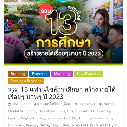
ลงทุน
และ
ขยาย
สา
ขา
Branding
Franchise
Marketing
New Franchise
Starting a Business
แฟ
รวม 13 แฟรนไชส์การศึกษา สร้างรายได้
เรื่อยๆ นานๆ ปี 2023
รน
16/02/2023
คุณมนตรี ศรีวงษ์ (อ๊อฟ)
778 views
Anzan
,
,
,
Mental Arithmetic
Banrakpasa Plus
Bright up kids
EFL Learning
ไชส์,
,
,
,
,
,
Centre
English Corner
Franchise
FUTURE
GEE English Academy
,
,
,
,
,
Global Art
Kumon
NADA
Quality Kids
STAR MATHS JINTAKANIT
U