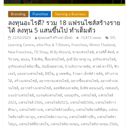
แฟ
รน
Branding
Franchise
Starting a Business
ลงทุนอะไรดี? รวม 18 แฟรนไชส์สร้างราย
ไชส์
ได้ ลงทุน 5 แสนขึ้นไป ทำเต็มตัว
22/02/2023
คุณมนตรี ศรีวงษ์ (อ๊อฟ)
10,873 views
EFL
แฟ
,
,
,
,
Learning Centre
eXta Plus & 7-Eleven
Franchise
Miniso Thailand
,
,
,
,
,
New Franchise
TD Shop
W By Wizard
ขายแฟรนไชส์
ควอลิตี้ คิดส์
ค
รน
,
,
,
,
,
,
วิกวอช
คุมอง
จี อิงลิช
ซื้อแฟรนไชส์
ถูกดี มีมาตรฐาน
ธุรกิจแฟรนไชส์
,
,
,
,
ธุรกิจแฟรนไชส์น่าซื้อ
บันนี่เชคคาเฟ่
บ้านรักภาษาพลัส
ฟาสต์ คาร์โก้
ฟิว
,
,
,
,
,
ไชส์
เจอร์
มองหาแฟรนไชส์
มินิโซ
ยู แพชชั่น
ร้านยา เอ็กซ์ต้า พลัส
สร้างราย
,
,
,
,
ได้
สร้างแฟรนไชส์
อยากขายแฟรนไชส์
อยากซื้อแฟรนไชส์
อยากทำแฟ
,
,
,
,
,
รนไชส์
อยากสร้างแฟรนไชส์
ออฟฟิศเมท พลัส
อิงลิช คอนเนอร์
เชสเตอร์
ขาย
,
,
,
,
แนะนำแฟรนไชส์
แบรนด์แฟรนไชส์
แผนธุรกิจ
แฟรนไชส์
แฟรนไชส์
,
,
,
,
2023
แฟรนไชส์ 2566
แฟรนไชส์2023
แฟรนไชส์2566
แฟรนไชส์การ
หน้า
,
,
,
,
ศึกษา
แฟรนไชส์กาแฟ
แฟรนไชส์ก๋วยเตี๋ยว
แฟรนไชส์ขายดีที่สุด
แฟรน
,
,
,
ไชส์ขายดีราคาถูก
แฟรนไชส์ความงาม
แฟรนไชส์ค้าปลีก
แฟรนไชส์ชา
บ้าน
,
,
,
,
ไข่มุก
แฟรนไชส์ที่น่าสนใจ
แฟรนไชส์น่าลงทุน
แฟรนไชส์น่าลงทุน 2566