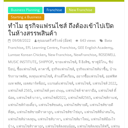
Business Planning
Franchise
New Franchise
Starting a Business
ทำไม ธุรกิจแฟรนไชส์ ถึงต้องเข้าไปเปิด
ในห้างสรรพสินค้า
09/08/2022
คุณมนตรี ศรีวงษ์ (อ๊อฟ)
643 views
Bata
,
,
,
,
Franchise
EFL Learning Centre
Franchise
GEE English Academy
,
,
,
Lumtae Korean Chicken
New Franchise
NewFranchise
ROSEWELL
,
,
,
,
,
MUSIC INSTITUTE
SHIPPOP
ขายแฟรนไชส์
จี อิงลิช
ชาฟูมิโกะ
ชิป
,
,
,
,
,
ป๊อป
ซื้อแฟรนไชส์
ดาคาซี่
ธุรกิจแฟรนไชส์
ธุรกิจแฟรนไชส์น่าซื้อ
บ้าน
,
,
,
,
รักภาษาพลัส
ลงทุนแฟรนไชส์
ลำแต๊โคเรียน
อยากซื้อแฟรนไชส์
ออฟฟิศ
,
,
,
,
,
เมท พลัส
เยลสมาร์ทช็อป
แบรนด์แฟรนไชส์
แฟรนไชส์
แฟรนไชส์ 2022
,
,
,
แฟรนไชส์ 2565
แฟรนไชส์ pet shop
แฟรนไชส์ ชาตรามือ
แฟรนไชส์ ตี๋
,
,
,
,
,
น้อย
แฟรนไชส์ บาจา
แฟรนไชส์2022
แฟรนไชส์2565
แฟรนไชส์กาแฟ
,
,
,
แฟรนไชส์ก๋วยเตี๋ยว
แฟรนไชส์ขนส่ง
แฟรนไชส์ขายดี
แฟรนไชส์ขายดี
,
,
,
,
ที่สุด
แฟรนไชส์ขายดีราคาถูก
แฟรนไชส์ชาไข่มุก
แฟรนไชส์ที่น่าสนใจ
,
,
,
แฟรนไชส์น่าลงทุน
แฟรนไชส์บาจา
แฟรนไชส์มาใหม่
แฟรนไชส์มีอะไร
,
,
,
,
บ้าง
แฟรนไชส์ราคาถูก
แฟรนไชส์ลงทุนน้อย
แฟรนไชส์ลงทุนให้ฟรี
แฟรน