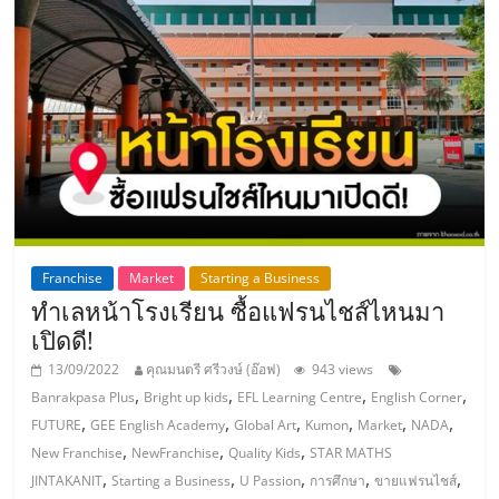
รน
ไชส์,
ศูนย์
รวม
แฟ
รน
ไชส์
พร้อม
ทำเล
สำหรับ
Franchise
Market
Starting a Business
เปิด
ทำเลหน้าโรงเรียน ซื้อแฟรนไชส์ไหนมา
ร้าน
เปิดดี!
ปรึกษา
ฟรี,
13/09/2022
คุณมนตรี ศรีวงษ์ (อ๊อฟ)
943 views
บริการ
,
,
,
,
Banrakpasa Plus
Bright up kids
EFL Learning Centre
English Corner
พัฒนา
,
,
,
,
,
,
FUTURE
GEE English Academy
Global Art
Kumon
Market
NADA
ระบบ
,
,
,
New Franchise
NewFranchise
Quality Kids
STAR MATHS
แฟ
,
,
,
,
,
JINTAKANIT
Starting a Business
U Passion
การศึกษา
ขายแฟรนไชส์