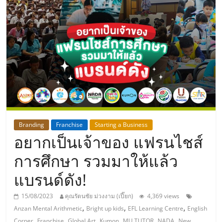
แห่ง
ประเทศไทย,
ThaiSMEsCenter,
รวม
ธุรกิจ
Branding
Franchise
Starting a Business
อยากเป็นเจ้าของ แฟรนไชส์
เอ
การศึกษา รวมมาให้แล้ว
ส
แบรนด์ดัง!
เอ็
15/08/2023
คุณรัตนชัย ม่วงงาม (เปี๊ยก)
4,369 views
,
,
,
Anzan Mental Arithmetic
Bright up kids
EFL Learning Centre
English
,
,
,
,
,
,
Corner
Franchise
Global Art
Kumon
MU TUTOR
NADA
New