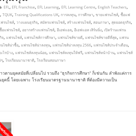
,
,
,
,
,
EFL
EFL Franchise
EFL Learning
EFL Learning Centre
English Teachers
,
,
,
,
,
,
TQUK
Training Qualifications UK
การลงทุน
การศึกษา
ขายแฟรนไชส์
ซื้อแฟ
,
,
,
,
,
,
แฟรนไชส์
วางแผนธุรกิจ
สมัครแฟรนไชส์
สร้างแฟรนไชส์
สอนภาษา
สุดยอดธุรกิจ
,
,
,
,
ื้อแฟรนไชส์
อยากสร้างแฟรนไชส์
อีเอฟแอล
อีเอฟแอล เลิร์นนิ่ง
เปิดร้านแฟรน
,
,
,
,
,
กิจ
แฟรนไชส์
แฟรนไชส์การศึกษา
แฟรนไชส์ขายดี
แฟรนไชส์ขายดีที่สุด
แฟรน
,
,
,
,
นไชส์น่าซื้อ
แฟรนไชส์น่าลงทุน
แฟรนไชส์น่าลงทุน 2566
แฟรนไชส์ประจำเดือน
,
,
,
,
อะไรบ้าง
แฟรนไชส์ลงทุนน้อย
แฟรนไชส์ลงทุนให้ฟรี
แฟรนไชส์หน้าบ้าน
แฟรนไชส์
,
,
่ๆ
โรงเรียนนานาชาติ
โรงเรียนสอนภาษา
วตามยุคสมัยที่เปลี่ยนไป รวมถึง “ธุรกิจการศึกษา” ก็เช่นกัน ลำพังแค่การ
ุคนี้ โดยเฉพาะ โรงเรียนมาตรฐานนานาชาติ ที่ต้องมีความเป็น