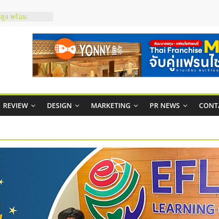
์ยอนนี่
p จับคู่แฟรน
สูง พร้อม
สียง
ในไทยที่ไหนดี?
้คุ้มค่าและตอบ
าพคล่องให้ธุรกิจ
REVIEW
DESIGN
MARKETING
PR NEWS
CONT
บริหารสถานี