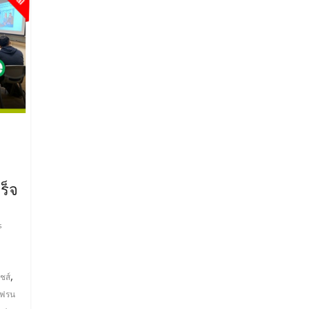
ร็จ
s
,
ชส์
ฟรน