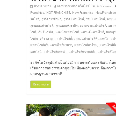
ไทย,
05/01/2023
กองบรรณาธิการเว็บไซต์
439 views
SMEs,
,
,
,
Franchise
HOT FRANCHISE
New Franchise
NewFranchise
,
,
,
,
รนไชส์
ธุรกิจการศึกษา
ธุรกิจแฟรนไชส์
รวมแฟรนไชส์
ลงทุน
แฟ
,
,
,
สุดยอดแฟรนไชส์
สุดยอดแห่งธุรกิจ
อยากขายแฟรนไชส์
อยากซ
,
,
,
,
ไชส์
เริ่มต้นธุรกิจ
แนะนำแฟรนไชส์
แบรนด์แฟรนไชส์
แผนธุร
,
,
,
รน
ไชส์ขายดีราคาถูก
แฟรนไชส์ทั้งหมด
แฟรนไชส์ที่น่าสนใจ
แฟร
,
,
,
แฟรนไชส์ฟรี
แฟรนไชส์มาแรง
แฟรนไชส์มาใหม่
แฟรนไชส์มี
,
,
,
ออนไลน์
แฟรนไชส์แนะนำ
แฟรนไชส์แบรนด์ดัง
แฟรนไชส์ใหม
ไชส์,
ธุรกิจในปัจจุบันจำเป็นต้องมีการยกระดับและพัฒนาให้ก้า
ที่
เรียนการสอนธรรมดาดูจะไม่เพียงพอกับความต้องการในย
มาตรฐานนานาชาติ
ปรึกษา
Read more
แฟ
รน