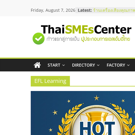
Skip
Friday, August 7, 2026
Latest:
สัมมนาลงทุน แฟรนไชส
to
ThaiFranchise Meet U
content
ไชส์ ครั้งที่ 8
ร้านเครื่องเสียงคุณภาพ
"ศูนย์
โซลูชันระบบภาพและเ
บริษัท Cybersecurity 
วิธีเลือกผู้ให้บริการให
รวม
โจทย์ธุรกิจ
อยากหาเงินทุน เพิ่มสภ
เริ่มยังไงให้ผ่านฉลุย
START
DIRECTORY
FACTORY
ข้อมูล
สัมมนาออนไลน์ โอกาส
บริการน้ำมัน Shell
EFL Learning
ธุรกิจ
SME
แห่ง