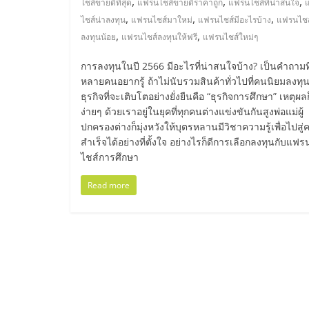
,
,
,
ไชส์ขายดีที่สุด
แฟรนไชส์ขายดีราคาถูก
แฟรนไชส์ที่น่าสนใจ
ไชส์
,
,
,
ไชส์น่าลงทุน
แฟรนไชส์มาใหม่
แฟรนไชส์มีอะไรบ้าง
แฟรนไชส
,
,
ลงทุนน้อย
แฟรนไชส์ลงทุนให้ฟรี
แฟรนไชส์ใหม่ๆ
แฟ
การลงทุนในปี 2566 มีอะไรที่น่าสนใจบ้าง? เป็นคำถามที
หลายคนอยากรู้ ถ้าไม่นับรวมสินค้าทั่วไปที่คนนิยมลงทุ
รน
ธุรกิจที่จะเติบโตอย่างยั่งยืนคือ “ธุรกิจการศึกษา” เหตุผลก
ง่ายๆ ด้วยเราอยู่ในยุคที่ทุกคนต่างแข่งขันกันสูงพ่อแม่ผู้
ปกครองต่างก็มุ่งหวังให้บุตรหลานมีวิชาความรู้เพื่อไปสู
ไชส์
สำเร็จได้อย่างที่ตั้งใจ อย่างไรก็ดีการเลือกลงทุนกับแฟร
ไชส์การศึกษา
ขาย
Read more
หน้า
บ้าน
ลงทุน