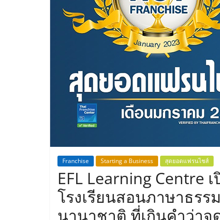
ประเทศไทย,
ThaiSMEsCenter
รวม
ธุรกิจ
เอ
ส
เอ็
Franchise
Starting a Business
สุดยอดแฟรนไชส์
EFL Learning Centre เป
มอี
โรงเรียนสอนภาษาธรรม
นานาชาติ ที่เกินคำว่าจุด