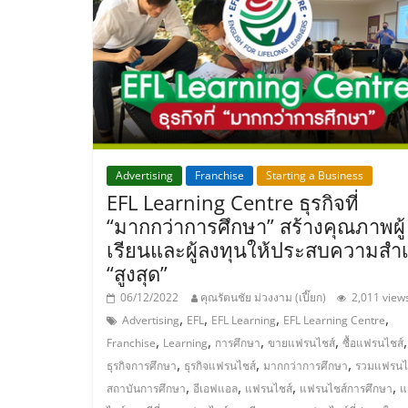
ไชส์,
รวม
แฟ
Advertising
Franchise
Starting a Business
รน
EFL Learning Centre ธุรกิจที่
“มากกว่าการศึกษา” สร้างคุณภาพผู้
ไชส์
เรียนและผู้ลงทุนให้ประสบความสำเ
“สูงสุด”
ขาย
06/12/2022
คุณรัตนชัย ม่วงงาม (เปี๊ยก)
2,011 view
,
,
,
,
Advertising
EFL
EFL Learning
EFL Learning Centre
แฟ
,
,
,
,
,
Franchise
Learning
การศึกษา
ขายแฟรนไชส์
ซื้อแฟรนไชส์
,
,
,
ธุรกิจการศึกษา
ธุรกิจแฟรนไชส์
มากกว่าการศึกษา
รวมแฟรนไ
รน
,
,
,
,
สถาบันการศึกษา
อีเอฟแอล
แฟรนไชส์
แฟรนไชส์การศึกษา
แ