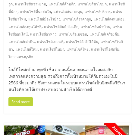
เปิด
,
,
,
,
ถูก
แฟรนไชส์ความงาม
แฟรนไชส์ค้าปลีก
แฟรนไชส์ชาไข่มุก
แฟรนไชส์
,
,
,
,
ตี๋น้อย
แฟรนไชส์ที่น่าสนใจ
แฟรนไชส์น่าลงทุน
แฟรนไชส์บริการ
แฟรน
ร้าน
,
,
,
,
ไชส์มาใหม่
แฟรนไชส์มีอะไรบ้าง
แฟรนไชส์ราคาถูก
แฟรนไชส์ลงทุนน้อย
,
,
,
แฟรนไชส์ลงทุนให้ฟรี
แฟรนไชส์สินค้าไอเดีย
แฟรนไชส์หน้าบ้าน
แฟรน
,
,
,
,
ไชส์ออนไลน์
แฟรนไชส์อาหาร
แฟรนไชส์อเมซอน
แฟรนไชส์เครื่องดื่ม
ปรึกษา
,
,
,
แฟรนไชส์เต่าบิน
แฟรนไชส์เบเกอรี่
แฟรนไชส์โกโก๋ไอ้ต้น
แฟรนไชส์โนบิ
,
,
,
,
,
ชา
แฟรนไชส์ใหม่
แฟรนไชส์ใหม่ๆ
แฟรนไชส์ไทย
แฟรนไชส์ไอศกรีม
ฟรี,
โอกาสทางธุรกิจ
บริการ
ใกล้ปีใหม่เข้ามาทุกที เชื่อว่าตอนนี้หลายคนอาจใจจดจ่อกับ
เทศกาลแห่งความสุข รวมถึงการตั้งเป้าหมายให้กับตัวเองในปี
2566 ที่จะมาถึง ซึ่งการลงทุนในระบบแฟรนไชส์เป็นอีกหนึ่งวิธีน่า
พัฒนา
สนใจที่ช่วยให้เราประสบความสำเร็จได้อย่างดี
ระบบ
Read more
แฟ