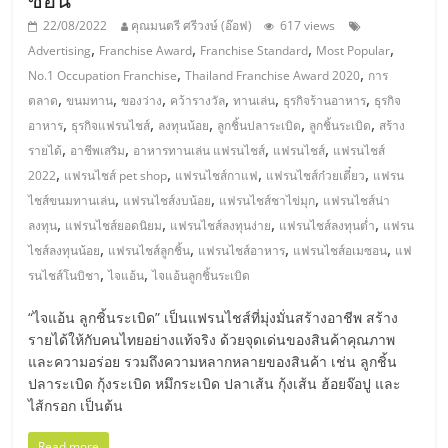
รน
22/08/2022
คุณมนตรี ศรีวงษ์ (อ๊อฟ)
617 views
ไชส์,
,
,
,
,
Advertising
Franchise Award
Franchise Standard
Most Popular
ศูนย์
,
,
No.1 Occupation Franchise
Thailand Franchise Award 2020
การ
รวม
,
,
,
,
,
,
ตลาด
ขนมทาน
ของว่าง
คว้ารางวัล
ทานเล่น
ธุรกิจร้านอาหาร
ธุรกิจ
แฟ
,
,
,
,
,
อาหาร
ธุรกิจแฟรนไชส์
ลงทุนน้อย
ลูกชิ้นปลาระเบิด
ลูกชิ้นระเบิด
สร้าง
รน
,
,
,
,
รายได้
อาชีพเสริม
อาหารทานเล่น แฟรนไชส์
แฟรนไชส์
แฟรนไชส์
ไชส์
,
,
,
,
2022
แฟรนไชส์ pet shop
แฟรนไชส์กาแฟ
แฟรนไชส์ก๋วยเตี๋ยว
แฟรน
พร้อม
,
,
,
ไชส์ขนมทานเล่น
แฟรนไชส์งบน้อย
แฟรนไชส์ชาไข่มุก
แฟรนไชส์น่า
ทำเล
,
,
,
,
ลงทุน
แฟรนไชส์ยอดนิยม
แฟรนไชส์ลงทุนง่าย
แฟรนไชส์ลงทุนต่ำ
แฟรน
สำหรับ
,
,
,
,
ไชส์ลงทุนน้อย
แฟรนไชส์ลูกชิ้น
แฟรนไชส์อาหาร
แฟรนไชส์อเมซอน
แฟ
เปิด
,
,
รนไชส์โนบิชา
ไจแอ้น
ไจแอ้นลูกชิ้นระเบิด
ร้าน
ปรึกษา
“ไจแอ้น ลูกชิ้นระเบิด” เป็นแฟรนไชส์ที่มุ่งมั่นสร้างอาชีพ สร้าง
ฟรี,
รายได้ให้กับคนไทยอย่างแท้จริง ด้วยจุดเด่นของสินค้าคุณภาพ
บริการ
และความอร่อย รวมถึงความหลากหลายของสินค้า เช่น ลูกชิ้น
พัฒนา
ปลาระเบิด กุ้งระเบิด หมึกระเบิด ปลาเส้น กุ้งเส้น ฮ้อยจ๊อปู และ
ระบบ
ไส้กรอก เป็นต้น
แฟ
Read more