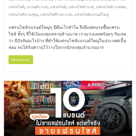
มอี
,
,
,
,
,
แฟรนไชส์
แบรนด์กาแฟ
แฟรนไชส์
แฟรนไชส์กาแฟ
แฟรนไชส์กาแฟสด
,
,
แฟรนไชส์น่าลงทุน
แฟรนไชส์ร้านกาแฟ
แฟรนไชส์แบรนด์ใหญ่
ไทย,
แฟรนไชส์แบรนด์ใหญ่ๆ มีดีอะไรทำไม ถึงมีแต่คนรอซื้อแฟรน
SMEs,
ไชส์ ทั้งๆ ที่ใช้เงินลงทุนหลายล้านบาท เรามาเฉลยพร้อมๆ กันเลย
ว่า มีปัจจัยอะไรบ้าง ที่ทำให้แฟรนไชส์แบรนด์ใหญ่ในประเทศเนื้อ
หอม จนได้รับความไว้วางใจจากนักลงทุนจำนวนมาก
แฟ
Read more
รน
ไชส์,
ที่
ปรึกษา