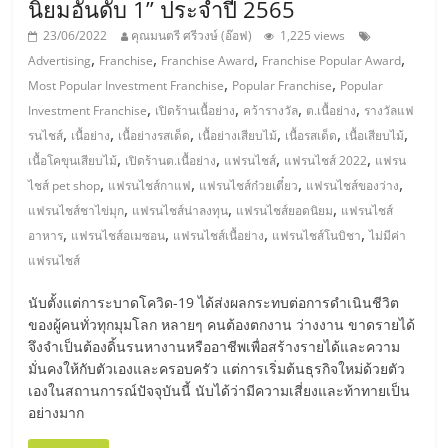
นิยมอันดับ 1” ประจำปี 2565
23/06/2022
คุณมนตรี ศรีวงษ์ (อ๊อฟ)
1,225 views
,
,
,
,
Advertising
Franchise
Franchise Award
Franchise Popular Award
,
,
Most Popular Investment Franchise
Popular Franchise
Popular
,
,
,
,
Investment Franchise
เปิดร้านเนื้อย่าง
คว้ารางวัล
ต.เนื้อย่าง
รางวัลแฟ
,
,
,
,
,
,
รนไชส์
เนื้อย่าง
เนื้อย่างรสเด็ด
เนื้อย่างเสียบไม้
เนื้อรสเด็ด
เนื้อเสียบไม้
,
,
,
,
เนื้อโคขุนเสียบไม้
เปิดร้านต.เนื้อย่าง
แฟรนไชส์
แฟรนไชส์ 2022
แฟรน
,
,
,
,
ไชส์ pet shop
แฟรนไชส์กาแฟ
แฟรนไชส์ก๋วยเตี๋ยว
แฟรนไชส์ของว่าง
,
,
,
แฟรนไชส์ชาไข่มุก
แฟรนไชส์น่าลงทุน
แฟรนไชส์ยอดนิยม
แฟรนไชส์
,
,
,
,
อาหาร
แฟรนไชส์อเมซอน
แฟรนไชส์เนื้อย่าง
แฟรนไชส์โนบิชา
ไม่มีค่า
แฟรนไชส์
นับตั้งแต่การะบาดโควิด-19 ได้ส่งผลกระทบต่อการดำเนินชีวิต
ของผู้คนทั่วทุกมุมโลก หลายๆ คนต้องตกงาน ว่างงาน ขาดรายได้
จึงจำเป็นต้องดิ้นรนหางานหรืออาชีพเพื่อสร้างรายได้และความ
มั่นคงให้กับตัวเองและครอบครัว แต่การเริ่มต้นธุรกิจใหม่ด้วยตัว
เองในสถานการณ์ปัจจุบันนี้ นับได้ว่ามีความเสี่ยงและท้าทายเป็น
อย่างมาก