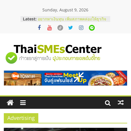
Skip
Sunday, August 9, 2026
to
content
บริษัท Cybersecurity ในไทยที่ไหนดี?
Latest:
วิธีเลือกผู้ให้บริการให้คุ้มค่าและตอบ
โจทย์ธุรกิจ
อยากหาเงินทุน เพิ่มสภาพคล่องให้ธุรกิจ
เริ่มยังไงให้ผ่านฉลุย
สัมมนาออนไลน์ โอกาสบริหารสถานี
"ศูนย์
บริการน้ำมัน Shell
สัมมนาลงทุน แฟรนไชส์ยอนนี่
ThaiFranchise Meet Up จับคู่แฟรน
รวม
ไชส์ ครั้งที่ 8
ร้านเครื่องเสียงคุณภาพสูง พร้อม
โซลูชันระบบภาพและเสียง
ข้อมูล
ธุรกิจ
SME
Advertising