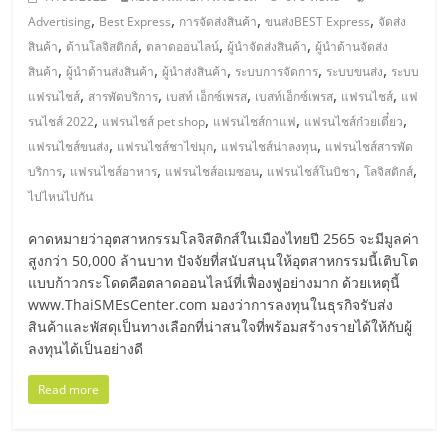
,
,
,
,
Advertising
Best Express
การจัดส่งสินค้า
ขนส่งBEST Express
จัดส่ง
,
,
,
,
สินค้า
ด้านโลจิสติกส์
ตลาดออนไลน์
ผู้นำจัดส่งสินค้า
ผู้นำด้านจัดส่ง
,
,
,
,
,
สินค้า
ผู้นำด้านส่งสินค้า
ผู้นำส่งสินค้า
ระบบการจัดการ
ระบบขนส่ง
ระบบ
,
,
,
,
,
แฟรนไชส์
สารพัดบริการ
เบสท์ เอ็กซ์เพรส
เบสท์เอ็กซ์เพรส
แฟรนไชส์
แฟ
,
,
,
,
รนไชส์ 2022
แฟรนไชส์ pet shop
แฟรนไชส์กาแฟ
แฟรนไชส์ก๋วยเตี๋ยว
,
,
,
แฟรนไชส์ขนส่ง
แฟรนไชส์ชาไข่มุก
แฟรนไชส์น่าลงทุน
แฟรนไชส์สารพัด
,
,
,
,
,
บริการ
แฟรนไชส์อาหาร
แฟรนไชส์อเมซอน
แฟรนไชส์โนบิชา
โลจิสติกส์
ไปไหนไปกัน
คาดหมายว่าอุตสาหกรรมโลจิสติกส์ในเมืองไทยปี 2565 จะมีมูลค่า
สูงกว่า 50,000 ล้านบาท ปัจจัยที่สนับสนุนให้อุตสาหกรรมนี้เติบโต
แบบก้าวกระโดดคือตลาดออนไลน์ที่เฟื่องฟูอย่างมาก ด้วยเหตุนี้
www.ThaiSMEsCenter.com มองว่าการลงทุนในธุรกิจรับส่ง
สินค้าและพัสดุเป็นทางเลือกที่น่าสนใจที่พร้อมสร้างรายได้ให้กับผู้
ลงทุนได้เป็นอย่างดี
Read more