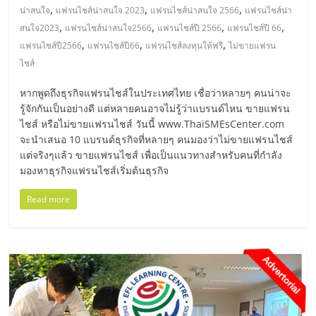
แฟ
,
,
,
น่าสนใจ
แฟรนไชส์น่าสนใจ 2023
แฟรนไชส์น่าสนใจ 2566
แฟรนไชส์น่า
รน
,
,
,
,
สนใจ2023
แฟรนไชส์น่าสนใจ2566
แฟรนไชส์ปี 2566
แฟรนไชส์ปี 66
,
,
,
แฟรนไชส์ปี2566
แฟรนไชส์ปี66
แฟรนไชส์ลงทุนให้ฟรี
ไม่ขายแฟรน
ไชส์
ไชส์
หากพูดถึงธุรกิจแฟรนไชส์ในประเทศไทย เชื่อว่าหลายๆ คนน่าจะ
แฟ
รู้จักกันเป็นอย่างดี แต่หลายคนอาจไม่รู้ว่าแบรนด์ไหน ขายแฟรน
ไชส์ หรือไม่ขายแฟรนไชส์ วันนี้ www.ThaiSMEsCenter.com
จะนำเสนอ 10 แบรนด์ธุรกิจที่หลายๆ คนมองว่าไม่ขายแฟรนไชส์
รน
แต่จริงๆแล้ว ขายแฟรนไชส์ เพื่อเป็นแนวทางสำหรับคนที่กำลัง
มองหาธุรกิจแฟรนไชส์เริ่มต้นธุรกิจ
ไชส์
Read more
ขาย
หน้า
บ้าน