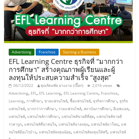
ลงทุน
น้อย
คืน
Advertising
Franchise
Starting a Business
EFL Learning Centre ธุรกิจที่ “มากกว่า
ทุน
การศึกษา” สร้างคุณภาพผู้เรียนและผู้
ลงทุนให้ประสบความสำเร็จ “สูงสุด”
ไว,
06/12/2022
คุณรัตนชัย ม่วงงาม (เปี๊ยก)
2,016 views
,
,
,
,
,
Advertising
EFL
EFL Learning
EFL Learning Centre
Franchise
ที่
,
,
,
,
,
Learning
การศึกษา
ขายแฟรนไชส์
ซื้อแฟรนไชส์
ธุรกิจการศึกษา
ธุรกิจ
,
,
,
,
,
แฟรนไชส์
มากกว่าการศึกษา
รวมแฟรนไชส์
สถาบันการศึกษา
อีเอฟแอล
ปรึกษา
,
,
,
แฟรนไชส์
แฟรนไชส์การศึกษา
แฟรนไชส์ขายดีที่สุด
แฟรนไชส์ขายดี
,
,
,
,
ราคาถูก
แฟรนไชส์ที่น่าสนใจ
แฟรนไชส์น่าลงทุน
แฟรนไชส์มาใหม่
แฟ
การ
,
,
,
รนไชส์มีอะไรบ้าง
แฟรนไชส์ลงทุนน้อย
แฟรนไชส์ลงทุนให้ฟรี
แฟรนไชส์