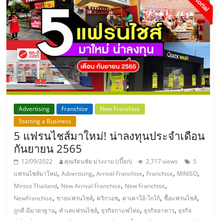
รน
ไชส์"
"ศูนย์
รวม
ข้อมูล
ธุรกิจ
SME
Advertising
Franchise
New Franchise
แห่ง
Starting a Business
ประเทศไทย,
5 แฟรนไชส์มาใหม่! น่าลงทุนประจำเดือน
ThaiSMEsCenter,
กันยายน 2565
รวม
ธุรกิจ
12/09/2022
คุณรัตนชัย ม่วงงาม (เปี๊ยก)
2,717 views
5
,
,
,
,
,
เอ
แฟรนไชส์มาใหม่
Advertising
Arrival Franchise
Franchise
MINISO
,
,
,
ส
Miniso Thailand
New Arrival Franchise
New Franchise
เอ็
,
,
,
,
,
NewFranchise
ขายแฟรนไชส์
ควิกวอช
คาเคาโอ้-โกโก้
ซื้อแฟรนไชส์
มอี
,
,
,
,
ถูกดี มีมาตรฐาน
ทำเลแฟรนไชส์
ธุรกิจกาแฟไทย
ธุรกิจอาหาร
ธุรกิจ