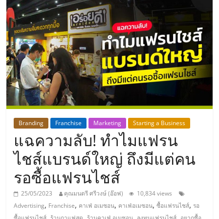
แห่ง
ประเทศไทย,
ThaiSMEsCenter,
รวม
ธุรกิจ
Branding
Franchise
Marketing
Starting a Business
แฉความลับ! ทำไมแฟรน
เอ
ไชส์แบรนด์ใหญ่ ถึงมีแต่คน
ส
รอซื้อแฟรนไชส์
เอ็
25/05/2023
คุณมนตรี ศรีวงษ์ (อ๊อฟ)
10,834 views
,
,
,
,
,
Advertising
Franchise
คาเฟ่ อเมซอน
คาเฟ่อเมซอน
ซื้อแฟรนไชส์
รอ
,
,
,
,
ซื้อแฟรนไชส์
ร้านกาแฟสด
ร้านคาเฟ่ อเมซอน
ลงทุนแฟรนไชส์
อยากซื้อ