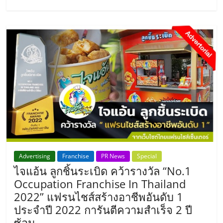
รน
ไชส์
ขาย
หน้า
บ้าน
ลงทุน
น้อย
คืน
ทุน
ไว,
ที่
ปรึกษา
การ
Advertising
Franchise
PR News
Special
ลงทุน
ไจแอ้น ลูกชิ้นระเบิด คว้ารางวัล “No.1
และ
Occupation Franchise In Thailand
ขยาย
2022” แฟรนไชส์สร้างอาชีพอันดับ 1
สา
ขา
ประจำปี 2022 การันตีความสำเร็จ 2 ปี
แฟ
ซ้อน