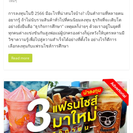
ใหม่ๆ
ลงทุน
การลงทุนในปี 2566 มีอะไรที่น่าสนใจบ้าง? เป็นคำถามที่หลายคน
อยากรู้ ถ้าไม่นับรวมสินค้าทั่วไปที่คนนิยมลงทุน ธุรกิจที่จะเติบโต
และ
อย่างยั่งยืนคือ “ธุรกิจการศึกษา” เหตุผลก็ง่ายๆ ด้วยเราอยู่ในยุคที่
ทุกคนต่างแข่งขันกันสูงพ่อแม่ผู้ปกครองต่างก็มุ่งหวังให้บุตรหลานมี
ขยาย
วิชาความรู้เพื่อไปสู่ความสำเร็จได้อย่างที่ตั้งใจ อย่างไรก็ดีการ
เลือกลงทุนกับแฟรนไชส์การศึกษา
สา
Read more
ขา
แฟ
รน
ไชส์,