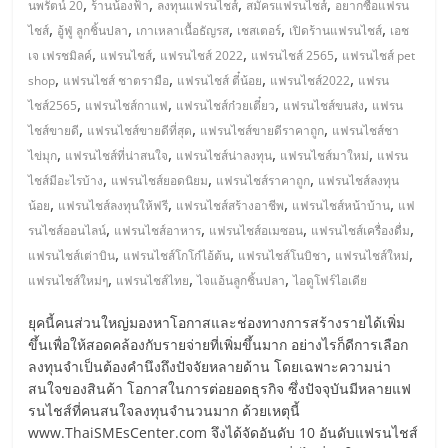
,
,
,
,
นพรัตน์ 20
ร้านน้องฟ้า
ลงทุนแฟรนไชส์
สมัครแฟรนไชส์
อยากซื้อแฟรน
,
,
,
,
,
ไชส์
อู้ฟู่ ลูกชิ้นปลา
เกาเหลาเนื้อธัญรส
เชสเตอร์
เปิดร้านแฟรนไชส์
เอช
,
,
,
,
เจ เฟรชมิลค์
แฟรนไชส์
แฟรนไชส์ 2022
แฟรนไชส์ 2565
แฟรนไชส์ pet
,
,
,
,
shop
แฟรนไชส์ ชาตรามือ
แฟรนไชส์ ตี๋น้อย
แฟรนไชส์2022
แฟรน
,
,
,
,
ไชส์2565
แฟรนไชส์กาแฟ
แฟรนไชส์ก๋วยเตี๋ยว
แฟรนไชส์ขนส่ง
แฟรน
,
,
,
ไชส์ขายดี
แฟรนไชส์ขายดีที่สุด
แฟรนไชส์ขายดีราคาถูก
แฟรนไชส์ชา
,
,
,
,
ไข่มุก
แฟรนไชส์ที่น่าสนใจ
แฟรนไชส์น่าลงทุน
แฟรนไชส์มาใหม่
แฟรน
,
,
,
ไชส์มีอะไรบ้าง
แฟรนไชส์ยอดนิยม
แฟรนไชส์ราคาถูก
แฟรนไชส์ลงทุน
,
,
,
,
น้อย
แฟรนไชส์ลงทุนให้ฟรี
แฟรนไชส์สร้างอาชีพ
แฟรนไชส์หน้าบ้าน
แฟ
,
,
,
,
รนไชส์ออนไลน์
แฟรนไชส์อาหาร
แฟรนไชส์อเมซอน
แฟรนไชส์เครื่องดื่ม
,
,
,
,
แฟรนไชส์เต่าบิน
แฟรนไชส์โกโก๋ไอ้ต้น
แฟรนไชส์โนบิชา
แฟรนไชส์ใหม่
,
,
,
แฟรนไชส์ใหม่ๆ
แฟรนไชส์ไทย
ไจแอ้นลูกชิ้นปลา
ไอดูโฟร์ไอเดีย
ยุคนี้คนส่วนใหญ่มองหาโอกาสและช่องทางการสร้างรายได้เพิ่ม
ขึ้นเพื่อให้สอดคล้องกับรายจ่ายที่เพิ่มขึ้นมาก อย่างไรก็ดีการเลือก
ลงทุนจำเป็นต้องคำนึงถึงปัจจัยหลายด้าน โดยเฉพาะความน่า
สนใจของสินค้า โอกาสในการต่อยอดธุรกิจ ซึ่งปัจจุบันมีหลายแฟ
รนไชส์ที่คนสนใจลงทุนจำนวนมาก ด้วยเหตุนี้
www.ThaiSMEsCenter.com จึงได้จัดอันดับ 10 อันดับแฟรนไชส์