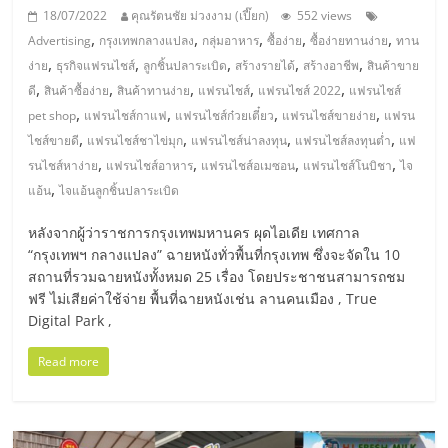
18/07/2022
คุณรัตนชัย ม่วงงาม (เปี๊ยก)
552 views
,
,
,
,
,
Advertising
กรุงเทพกลางแปลง
กลุ่มอาหาร
ซื้อง่าย
ซื้อง่ายทานง่าย
ทาน
,
,
,
,
,
ง่าย
ธุรกิจแฟรนไชส์
ลูกชิ้นปลาระเบิด
สร้างรายได้
สร้างอาชีพ
สินค้าขาย
,
,
,
,
,
ดี
สินค้าซื้อง่าย
สินค้าทานง่าย
แฟรนไชส์
แฟรนไชส์ 2022
แฟรนไชส์
,
,
,
,
pet shop
แฟรนไชส์กาแฟ
แฟรนไชส์ก๋วยเตี๋ยว
แฟรนไชส์ขายง่าย
แฟรน
,
,
,
,
ไชส์ขายดี
แฟรนไชส์ชาไข่มุก
แฟรนไชส์น่าลงทุน
แฟรนไชส์ลงทุนต่ำ
แฟ
,
,
,
,
รนไชส์หาง่าย
แฟรนไชส์อาหาร
แฟรนไชส์อเมซอน
แฟรนไชส์โนบิชา
ไจ
,
แอ้น
ไจแอ้นลูกชิ้นปลาระเบิด
หลังจากผู้ว่าราชการกรุงเทพมหานคร ผุดไอเดีย เทศกาล
“กรุงเทพฯ กลางแปลง” ฉายหนังทั่วพื้นที่กรุงเทพ ซึ่งจะจัดใน 10
สถานที่รวมฉายหนังทั้งหมด 25 เรื่อง โดยประชาชนสามารถชม
ฟรี ไม่เสียค่าใช้จ่าย พื้นที่ฉายหนังเช่น ลานคนเมือง , True
Digital Park ,
Read more