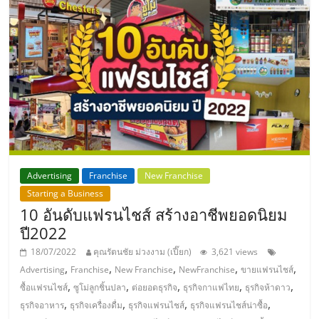
Advertising
Franchise
New Franchise
Starting a Business
10 อันดับแฟรนไชส์ สร้างอาชีพยอดนิยม
ปี2022
18/07/2022
คุณรัตนชัย ม่วงงาม (เปี๊ยก)
3,621 views
,
,
,
,
,
Advertising
Franchise
New Franchise
NewFranchise
ขายแฟรนไชส์
,
,
,
,
,
ซื้อแฟรนไชส์
ซูโม่ลูกชิ้นปลา
ต่อยอดธุรกิจ
ธุรกิจกาแฟไทย
ธุรกิจห้าดาว
,
,
,
,
ธุรกิจอาหาร
ธุรกิจเครื่องดื่ม
ธุรกิจแฟรนไชส์
ธุรกิจแฟรนไชส์น่าซื้อ