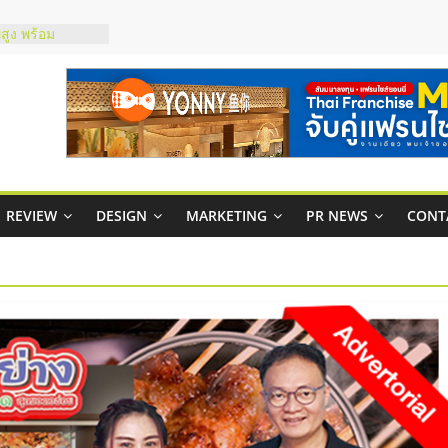
สูง พร้อม
สียง
ในไทยที่ไหนดี?
้คุ้มค่าและตอบ
าพคล่องให้ธุรกิจ
บริหารสถานี
์ยอนนี่
REVIEW
DESIGN
MARKETING
PR NEWS
CONT
p จับคู่แฟรน