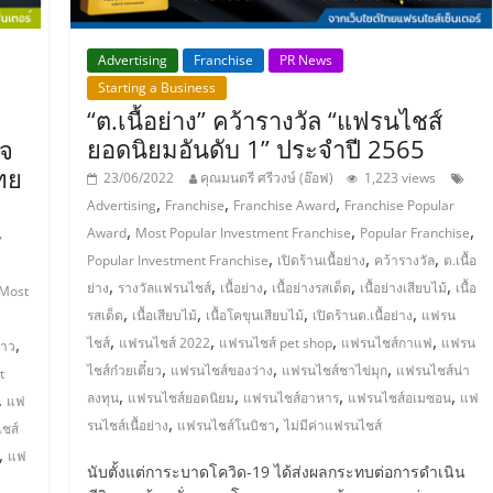
Advertising
Franchise
PR News
Starting a Business
“ต.เนื้อย่าง” คว้ารางวัล “แฟรนไชส์
ยอดนิยมอันดับ 1” ประจำปี 2565
ิจ
ทย
23/06/2022
คุณมนตรี ศรีวงษ์ (อ๊อฟ)
1,223 views
,
,
,
Advertising
Franchise
Franchise Award
Franchise Popular
,
,
,
Award
Most Popular Investment Franchise
Popular Franchise
,
,
,
Popular Investment Franchise
เปิดร้านเนื้อย่าง
คว้ารางวัล
ต.เนื้อ
,
,
,
,
,
ย่าง
รางวัลแฟรนไชส์
เนื้อย่าง
เนื้อย่างรสเด็ด
เนื้อย่างเสียบไม้
เนื้อ
Most
,
,
,
,
รสเด็ด
เนื้อเสียบไม้
เนื้อโคขุนเสียบไม้
เปิดร้านต.เนื้อย่าง
แฟรน
,
,
,
,
,
ไชส์
แฟรนไชส์ 2022
แฟรนไชส์ pet shop
แฟรนไชส์กาแฟ
แฟรน
ดาว
,
,
,
ไชส์ก๋วยเตี๋ยว
แฟรนไชส์ของว่าง
แฟรนไชส์ชาไข่มุก
แฟรนไชส์น่า
t
,
,
,
,
,
ลงทุน
แฟรนไชส์ยอดนิยม
แฟรนไชส์อาหาร
แฟรนไชส์อเมซอน
แฟ
แฟ
,
,
รนไชส์เนื้อย่าง
แฟรนไชส์โนบิชา
ไม่มีค่าแฟรนไชส์
ชส์
,
แฟ
นับตั้งแต่การะบาดโควิด-19 ได้ส่งผลกระทบต่อการดำเนิน