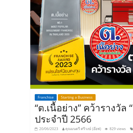
ประเทศไทย,
ThaiSMEsCenter
รวม
ธุรกิจ
เอ
ส
เอ็
Franchise
Starting a Business
“ต.เนื้อย่าง” คว้ารางวั
มอี
ประจำปี 2566
20/06/2023
คุณมนตรี ศรีวงษ์ (อ๊อฟ)
829 views