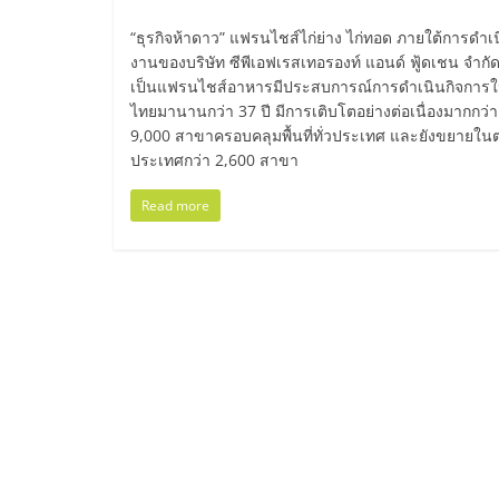
ไชส์
“ธุรกิจห้าดาว” แฟรนไชส์ไก่ย่าง ไก่ทอด ภายใต้การดำเ
งานของบริษัท ซีพีเอฟเรสเทอรองท์ แอนด์ ฟู้ดเชน จำกัด
แฟ
เป็นแฟรนไชส์อาหารมีประสบการณ์การดำเนินกิจการ
ไทยมานานกว่า 37 ปี มีการเติบโตอย่างต่อเนื่องมากกว่า
9,000 สาขาครอบคลุมพื้นที่ทั่วประเทศ และยังขยายในต
รน
ประเทศกว่า 2,600 สาขา
Read more
ไชส์
ขาย
หน้า
บ้าน
ลงทุน