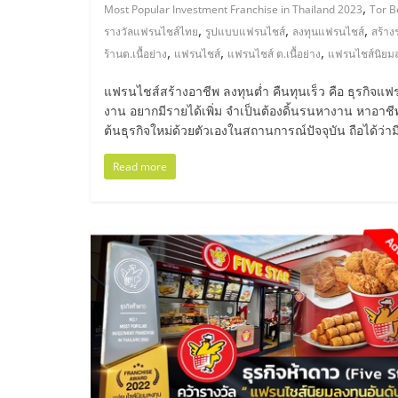
ไทย,
,
Most Popular Investment Franchise in Thailand 2023
Tor Be
,
,
,
รางวัลแฟรนไชส์ไทย
รูปแบบแฟรนไชส์
ลงทุนแฟรนไชส์
สร้าง
SMEs,
,
,
,
ร้านต.เนื้อย่าง
แฟรนไชส์
แฟรนไชส์ ต.เนื้อย่าง
แฟรนไชส์นิยม
แฟ
แฟรนไชส์สร้างอาชีพ ลงทุนต่ำ คืนทุนเร็ว คือ ธุรกิจแฟ
งาน อยากมีรายได้เพิ่ม จำเป็นต้องดิ้นรนหางาน หาอาชีพ
ต้นธุรกิจใหม่ด้วยตัวเองในสถานการณ์ปัจจุบัน ถือได้ว่
รน
Read more
ไชส์,
ที่
ปรึกษา
แฟ
รน