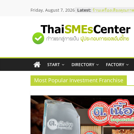
Skip
Friday, August 7, 2026
Latest:
ร้านเครื่องเสียงคุณภาพ
to
โซลูชันระบบภาพและเ
content
บริษัท Cybersecurity 
วิธีเลือกผู้ให้บริการให
"ศูนย์
โจทย์ธุรกิจ
อยากหาเงินทุน เพิ่มสภ
เริ่มยังไงให้ผ่านฉลุย
รวม
สัมมนาออนไลน์ โอกาส
บริการน้ำมัน Shell
สัมมนาลงทุน แฟรนไชส
START
DIRECTORY
FACTORY
ข้อมูล
ThaiFranchise Meet U
ไชส์ ครั้งที่ 8
Most Popular Investment Franchise
ธุรกิจ
SME
แห่ง