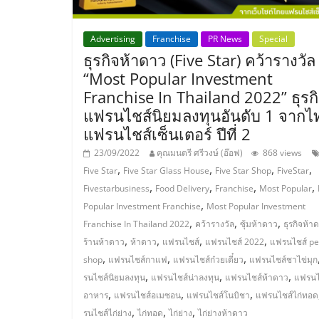
ไชส์,
Advertising
Franchise
PR News
Special
ธุรกิจห้าดาว (Five Star) คว้ารางวัล
รวม
“Most Popular Investment
Franchise In Thailand 2022” ธุรก
แฟ
แฟรนไชส์นิยมลงทุนอันดับ 1 จากไ
แฟรนไชส์เซ็นเตอร์ ปีที่ 2
รน
23/09/2022
คุณมนตรี ศรีวงษ์ (อ๊อฟ)
868 views
,
,
,
,
Five Star
Five Star Glass House
Five Star Shop
FiveStar
ไชส์
,
,
,
,
Fivestarbusiness
Food Delivery
Franchise
Most Popular
,
Popular Investment Franchise
Most Popular Investment
ขาย
,
,
,
Franchise In Thailand 2022
คว้ารางวัล
ซุ้มห้าดาว
ธุรกิจห้า
,
,
,
,
ร้านห้าดาว
ห้าดาว
แฟรนไชส์
แฟรนไชส์ 2022
แฟรนไชส์ pe
แฟ
,
,
,
shop
แฟรนไชส์กาแฟ
แฟรนไชส์ก๋วยเตี๋ยว
แฟรนไชส์ชาไข่มุก
,
,
,
รนไชส์นิยมลงทุน
แฟรนไชส์น่าลงทุน
แฟรนไชส์ห้าดาว
แฟรนไ
,
,
,
รน
อาหาร
แฟรนไชส์อเมซอน
แฟรนไชส์โนบิชา
แฟรนไชส์ไก่ทอด
,
,
,
รนไชส์ไก่ย่าง
ไก่ทอด
ไก่ย่าง
ไก่ย่างห้าดาว