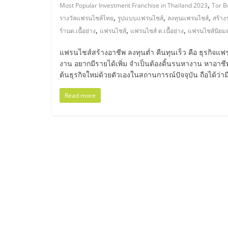
ไทย,
,
Most Popular Investment Franchise in Thailand 2023
Tor Be
,
,
,
รางวัลแฟรนไชส์ไทย
รูปแบบแฟรนไชส์
ลงทุนแฟรนไชส์
สร้าง
SMEs,
,
,
,
ร้านต.เนื้อย่าง
แฟรนไชส์
แฟรนไชส์ ต.เนื้อย่าง
แฟรนไชส์นิยม
แฟ
แฟรนไชส์สร้างอาชีพ ลงทุนต่ำ คืนทุนเร็ว คือ ธุรกิจแฟ
งาน อยากมีรายได้เพิ่ม จำเป็นต้องดิ้นรนหางาน หาอาชีพ
ต้นธุรกิจใหม่ด้วยตัวเองในสถานการณ์ปัจจุบัน ถือได้ว่
รน
Read more
ไชส์,
ที่
ปรึกษา
แฟ
รน