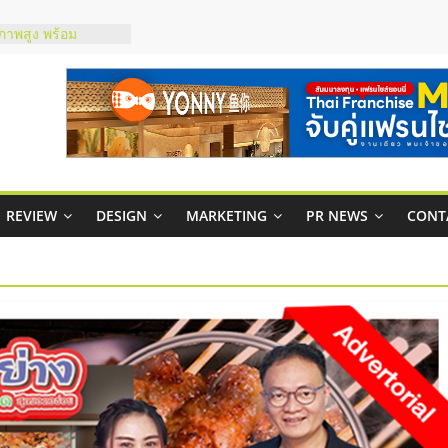
ณภาพสูง พร้อม
ละเสียง
ty ในไทยที่ไหนดี?
รให้คุ้มค่าและตอบ
มสภาพคล่องให้ธุรกิจ
ย
กาสบริหารสถานี
ไชส์ยอนนี่
REVIEW
DESIGN
MARKETING
PR NEWS
CONT
et Up จับคู่แฟรน