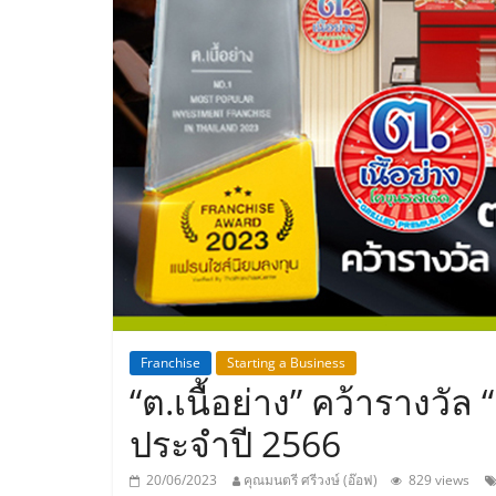
ประเทศไทย,
ThaiSMEsCenter
รวม
ธุรกิจ
เอ
ส
เอ็
Franchise
Starting a Business
“ต.เนื้อย่าง” คว้ารางวั
มอี
ประจำปี 2566
20/06/2023
คุณมนตรี ศรีวงษ์ (อ๊อฟ)
829 views