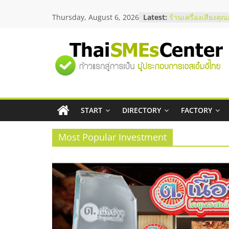
Skip
Thursday, August 6, 2026
Latest:
ร้านเครื่องเสียงคุ
to
โซลูชันระบบภาพแ
content
บริษัท Cybersecuri
วิธีเลือกผู้ให้บริกา
"ศูนย์
โจทย์ธุรกิจ
อยากหาเงินทุน เพิ่
เริ่มยังไงให้ผ่านฉลุ
รวม
สัมมนาออนไลน์ โอ
บริการน้ำมัน Shell
สัมมนาลงทุน แฟรน
START
DIRECTORY
FACTORY
ข้อมูล
ThaiFranchise Me
ไชส์ ครั้งที่ 8
Most Popular Investment
ธุรกิจ
SME
แห่ง