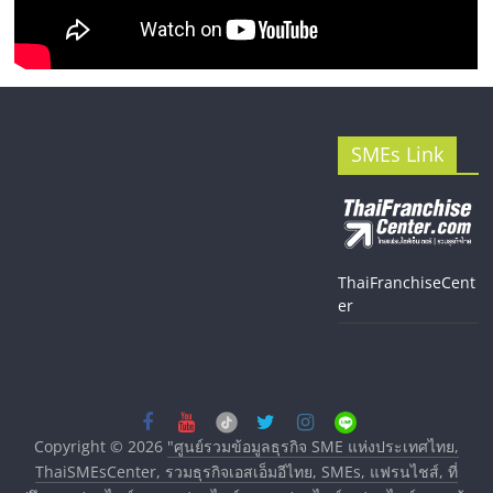
SMEs Link
ThaiFranchiseCent
er
Copyright © 2026
"ศูนย์รวมข้อมูลธุรกิจ SME แห่งประเทศไทย,
ThaiSMEsCenter, รวมธุรกิจเอสเอ็มอีไทย, SMEs, แฟรนไชส์, ที่