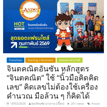
แห่ง
ประเทศไทย,
ThaiSMEsCenter,
รวม
ธุรกิจ
Franchise
Starting a Business
สุดยอดแฟรนไชส์
จินตคณิตอันซัน หลักสูตร
เอ
“จินตคณิต” ใช้ “นิ้วมือคิดคิด
ส
เลข” คิดเลขไม่ต้องใช้เครื่อง
คำนวณ มือล้วน ๆ ก็คิดได้
เอ็
18/02/2026
คุณรัตนชัย ม่วงงาม (เปี๊ยก)
201 views
Anzan