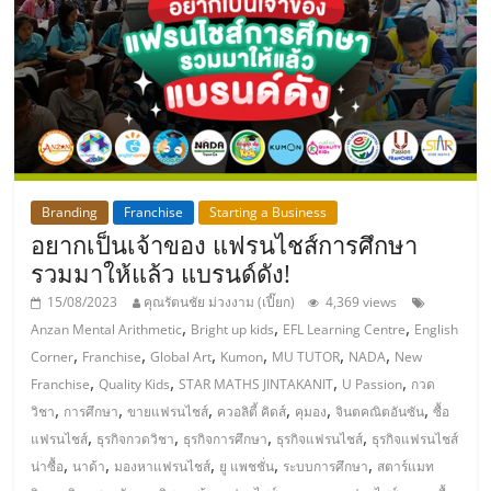
แฟ
รน
ไชส์,
รวม
Branding
Franchise
Starting a Business
แฟ
อยากเป็นเจ้าของ แฟรนไชส์การศึกษา
รวมมาให้แล้ว แบรนด์ดัง!
รน
15/08/2023
คุณรัตนชัย ม่วงงาม (เปี๊ยก)
4,369 views
,
,
,
Anzan Mental Arithmetic
Bright up kids
EFL Learning Centre
English
ไชส์
,
,
,
,
,
,
Corner
Franchise
Global Art
Kumon
MU TUTOR
NADA
New
,
,
,
,
Franchise
Quality Kids
STAR MATHS JINTAKANIT
U Passion
กวด
,
,
,
,
,
,
ขาย
วิชา
การศึกษา
ขายแฟรนไชส์
ควอลิตี้ คิดส์
คุมอง
จินตคณิตอันซัน
ซื้อ
,
,
,
,
แฟรนไชส์
ธุรกิจกวดวิชา
ธุรกิจการศึกษา
ธุรกิจแฟรนไชส์
ธุรกิจแฟรนไชส์
,
,
,
,
,
น่าซื้อ
นาด้า
มองหาแฟรนไชส์
ยู แพชชั่น
ระบบการศึกษา
สตาร์แมท