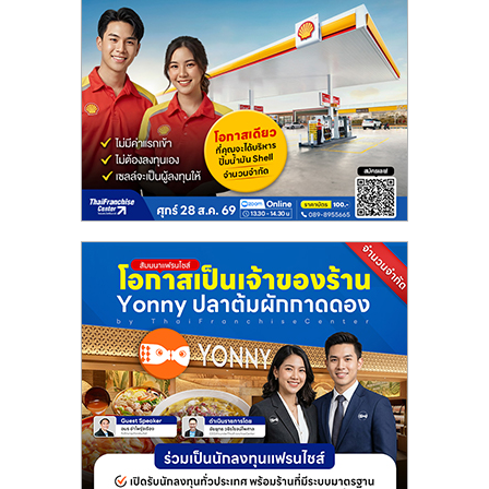
รน
ไชส์
ขาย
หน้า
บ้าน
ลงทุน
น้อย
คืน
ทุน
ไว,
ที่
ปรึกษา
การ
ลงทุน
และ
ขยาย
สา
ขา
แฟ