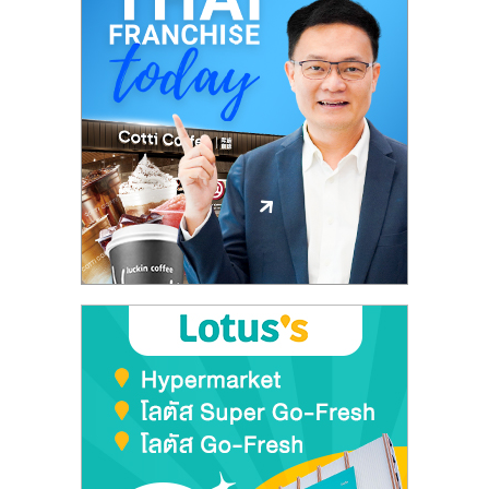
รน
ไชส์"