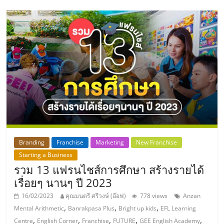
เปิด
ร้าน
ปรึกษา
ฟรี,
บริการ
พัฒนา
Branding
Franchise
Marketing
New Franchise
Starting a Business
รวม 13 แฟรนไชส์การศึกษา สร้างรายได้
ระบบ
เรื่อยๆ นานๆ ปี 2023
แฟ
16/02/2023
คุณมนตรี ศรีวงษ์ (อ๊อฟ)
778 views
Anzan
,
,
,
Mental Arithmetic
Banrakpasa Plus
Bright up kids
EFL Learning
,
,
,
,
,
Centre
English Corner
Franchise
FUTURE
GEE English Academy