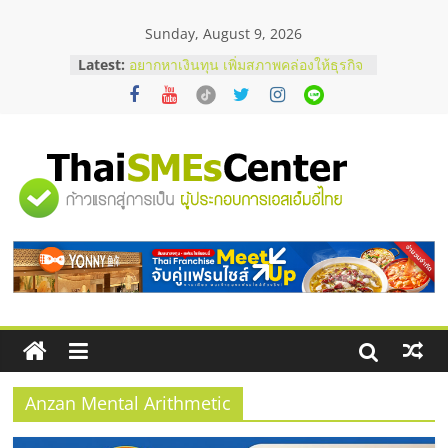
Skip
Sunday, August 9, 2026
to
content
Latest:
อยากหาเงินทุน เพิ่มสภาพคล่องให้ธุรกิจ
เริ่มยังไงให้ผ่านฉลุย
สัมมนาออนไลน์ โอกาสบริหารสถานี
บริการน้ำมัน Shell
สัมมนาลงทุน แฟรนไชส์ยอนนี่
ThaiFranchise Meet Up จับคู่แฟรน
"ศูนย์
ไชส์ ครั้งที่ 8
ร้านเครื่องเสียงคุณภาพสูง พร้อม
โซลูชันระบบภาพและเสียง
รวม
บริษัท Cybersecurity ในไทยที่ไหนดี?
วิธีเลือกผู้ให้บริการให้คุ้มค่าและตอบ
โจทย์ธุรกิจ
ข้อมูล
ธุรกิจ
SME
Anzan Mental Arithmetic