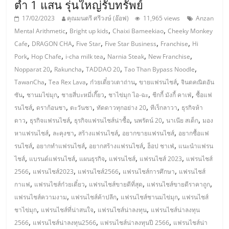
ต่ำ 1 แสน รุ่นใหญ่รับทรัพย์
ลงทุน
17/02/2023
คุณมนตรี ศรีวงษ์ (อ๊อฟ)
11,965 views
Anzan
,
,
,
Mental Arithmetic
Bright up kids
Chaixi Bameekiao
Cheeky Monkey
และ
,
,
,
,
,
Cafe
DRAGON CHA
Five Star
Five Star Business
Franchise
Hi
,
,
,
,
,
Pork
Hop Chafe
i-cha milk tea
Narnia Steak
New Franchise
ขยาย
,
,
,
,
Nopparat 20
Rakuncha
TADDAO 20
Tao Than Bypass Noodle
,
,
,
,
TawanCha
Tea Rex Lava
ก๋วยเตี๋ยวเตาถ่าน
ขายแฟรนไชส์
จินตคณิตอัน
,
,
,
,
,
สา
ซัน
ชานมไข่มุก
ชายสี่บะหมี่เกี๊ยว
ชาไข่มุก ไอ-ฉะ
ชีกกี้ มังกี้ คาเฟ่
ซื้อแฟ
,
,
,
,
,
รนไชส์
ดราก้อนชา
ตะวันชา
ทัดดาวทุกอย่าง 20
ทีเร็กลาวา
ธุรกิจห้า
,
,
,
,
,
ดาว
ธุรกิจแฟรนไชส์
ธุรกิจแฟรนไชส์น่าซื้อ
นพรัตน์ 20
นาเนีย สเต็ก
มอง
ขา
,
,
,
,
หาแฟรนไชส์
ละคุงชา
สร้างแฟรนไชส์
อยากขายแฟรนไชส์
อยากซื้อแฟ
,
,
,
,
รนไชส์
อยากทำแฟรนไชส์
อยากสร้างแฟรนไชส์
ฮ็อป ชาเฟ่
แนะนำแฟรน
แฟ
,
,
,
,
,
ไชส์
แบรนด์แฟรนไชส์
แผนธุรกิจ
แฟรนไชส์
แฟรนไชส์ 2023
แฟรนไชส์
,
,
,
,
2566
แฟรนไชส์2023
แฟรนไชส์2566
แฟรนไชส์การศึกษา
แฟรนไชส์
รน
,
,
,
,
กาแฟ
แฟรนไชส์ก๋วยเตี๋ยว
แฟรนไชส์ขายดีที่สุด
แฟรนไชส์ขายดีราคาถูก
,
,
,
แฟรนไชส์ความงาม
แฟรนไชส์ค้าปลีก
แฟรนไชส์ชานมไข่มุก
แฟรนไชส์
ไชส์,
,
,
,
ชาไข่มุก
แฟรนไชส์ที่น่าสนใจ
แฟรนไชส์น่าลงทุน
แฟรนไชส์น่าลงทุน
,
,
,
2566
แฟรนไชส์น่าลงทุน2566
แฟรนไชส์น่าลงทุนปี 2566
แฟรนไชส์น่า