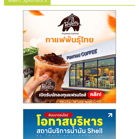
ไทย,
SMEs,
แฟ
รน
ไชส์,
ที่
ปรึกษา
แฟ
รน
ไชส์,
รวม
แฟ
รน
ไชส์
ขาย
แฟ
รน
ไชส์
แฟ