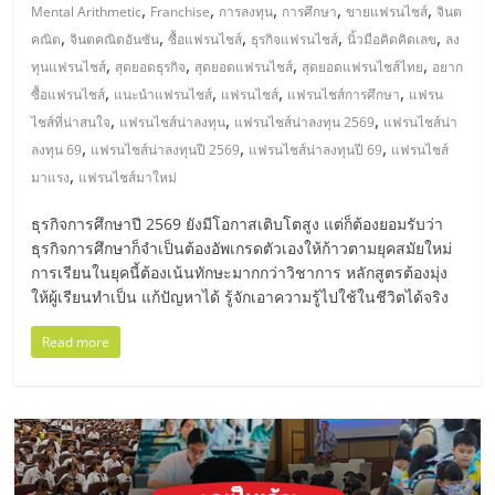
มอี
,
,
,
,
,
Mental Arithmetic
Franchise
การลงทุน
การศึกษา
ขายแฟรนไชส์
จินต
,
,
,
,
,
คณิต
จินตคณิตอันซัน
ซื้อแฟรนไชส์
ธุรกิจแฟรนไชส์
นิ้วมือคิดคิดเลข
ลง
ไทย,
,
,
,
,
ทุนแฟรนไชส์
สุดยอดธุรกิจ
สุดยอดแฟรนไชส์
สุดยอดแฟรนไชส์ไทย
อยาก
,
,
,
,
ซื้อแฟรนไชส์
แนะนำแฟรนไชส์
แฟรนไชส์
แฟรนไชส์การศึกษา
แฟรน
SMEs,
,
,
,
ไชส์ที่น่าสนใจ
แฟรนไชส์น่าลงทุน
แฟรนไชส์น่าลงทุน 2569
แฟรนไชส์น่า
,
,
,
ลงทุน 69
แฟรนไชส์น่าลงทุนปี 2569
แฟรนไชส์น่าลงทุนปี 69
แฟรนไชส์
,
มาแรง
แฟรนไชส์มาใหม่
แฟ
ธุรกิจการศึกษาปี 2569 ยังมีโอกาสเติบโตสูง แต่ก็ต้องยอมรับว่า
รน
ธุรกิจการศึกษาก็จำเป็นต้องอัพเกรดตัวเองให้ก้าวตามยุคสมัยใหม่
การเรียนในยุคนี้ต้องเน้นทักษะมากกว่าวิชาการ หลักสูตรต้องมุ่ง
ให้ผู้เรียนทำเป็น แก้ปัญหาได้ รู้จักเอาความรู้ไปใช้ในชีวิตได้จริง
ไชส์,
Read more
ที่
ปรึกษา