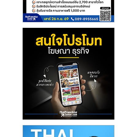
รน
ไชส์,
ศูนย์
รวม
แฟ
รน
ไชส์
พร้อม
ทำเล
สำหรับ
เปิด
ร้าน
ปรึกษา
ฟรี,
บริการ
พัฒนา
ระบบ
แฟ