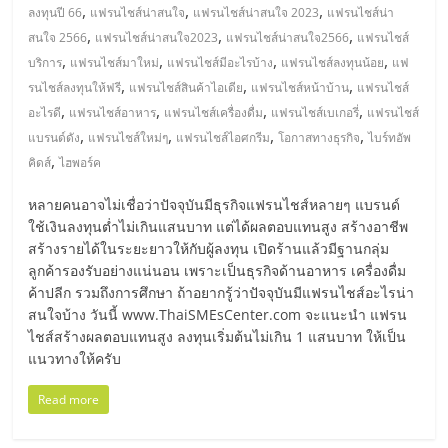
,
,
,
ศูนย์
ลงทุนปี 66
แฟรนไชส์น่าสนใจ
แฟรนไชส์น่าสนใจ 2023
แฟรนไชส์น่า
,
,
,
สนใจ 2566
แฟรนไชส์น่าสนใจ2023
แฟรนไชส์น่าสนใจ2566
แฟรนไชส์
,
,
,
,
บริการ
แฟรนไชส์มาใหม่
แฟรนไชส์มีอะไรบ้าง
แฟรนไชส์ลงทุนน้อย
แฟ
รวม
,
,
,
รนไชส์ลงทุนให้ฟรี
แฟรนไชส์สินค้าไอเดีย
แฟรนไชส์หน้าบ้าน
แฟรนไชส์
,
,
,
,
อะไรดี
แฟรนไชส์อาหาร
แฟรนไชส์เครื่องดื่ม
แฟรนไชส์เบเกอรี่
แฟรนไชส์
แฟ
,
,
,
,
แบรนด์ดัง
แฟรนไชส์ใหม่ๆ
แฟรนไชส์ไอศกรีม
โอกาสทางธุรกิจ
ไบร์ทอัพ
,
คิดส์
ไฮพอร์ค
รน
หลายคนอาจไม่เชื่อว่าปัจจุบันมีธุรกิจแฟรนไชส์หลายๆ แบรนด์
ใช้เงินลงทุนต่ำไม่เกินแสนบาท แต่ได้ผลตอบแทนสูง สร้างอาชีพ
ไชส์
สร้างรายได้ในระยะยาวให้กับผู้ลงทุน เปิดร้านแล้วมีฐานกลุ่ม
ลูกค้ารองรับอย่างแน่นอน เพราะเป็นธุรกิจด้านอาหาร เครื่องดื่ม
พร้อม
ค้าปลีก รวมถึงการศึกษา ถ้าอยากรู้ว่าปัจจุบันมีแฟรนไชส์อะไรน่า
สนใจบ้าง วันนี้ www.ThaiSMEsCenter.com จะแนะนำ แฟรน
ไชส์สร้างผลตอบแทนสูง ลงทุนเริ่มต้นไม่เกิน 1 แสนบาท ให้เป็น
ทำเล
แนวทางให้ครับ
สำหรับ
Read more