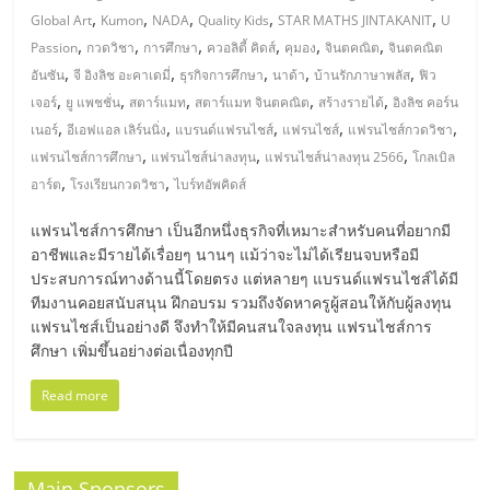
รน
,
,
,
,
,
Global Art
Kumon
NADA
Quality Kids
STAR MATHS JINTAKANIT
U
,
,
,
,
,
,
Passion
กวดวิชา
การศึกษา
ควอลิตี้ คิดส์
คุมอง
จินตคณิต
จินตคณิต
ไชส์"
,
,
,
,
,
อันซัน
จี อิงลิช อะคาเดมี่
ธุรกิจการศึกษา
นาด้า
บ้านรักภาษาพลัส
ฟิว
,
,
,
,
,
เจอร์
ยู แพชชั่น
สตาร์แมท
สตาร์แมท จินตคณิต
สร้างรายได้
อิงลิช คอร์น
"ศูนย์
,
,
,
,
,
เนอร์
อีเอฟแอล เลิร์นนิ่ง
แบรนด์แฟรนไชส์
แฟรนไชส์
แฟรนไชส์กวดวิชา
รวม
,
,
,
แฟรนไชส์การศึกษา
แฟรนไชส์น่าลงทุน
แฟรนไชส์น่าลงทุน 2566
โกลเบิล
ข้อมูล
,
,
อาร์ต
โรงเรียนกวดวิชา
ไบร์ทอัพคิดส์
ธุรกิจ
SME
แฟรนไชส์การศึกษา เป็นอีกหนึ่งธุรกิจที่เหมาะสำหรับคนที่อยากมี
แห่ง
อาชีพและมีรายได้เรื่อยๆ นานๆ แม้ว่าจะไม่ได้เรียนจบหรือมี
ประสบการณ์ทางด้านนี้โดยตรง แต่หลายๆ แบรนด์แฟรนไชส์ได้มี
ประเทศไทย,
ทีมงานคอยสนับสนุน ฝึกอบรม รวมถึงจัดหาครูผู้สอนให้กับผู้ลงทุน
ThaiSMEsCenter,
แฟรนไชส์เป็นอย่างดี จึงทำให้มีคนสนใจลงทุน แฟรนไชส์การ
รวม
ศึกษา เพิ่มขึ้นอย่างต่อเนื่องทุกปี
ธุรกิจ
เอ
Read more
ส
เอ็
มอี
Main Sponsors