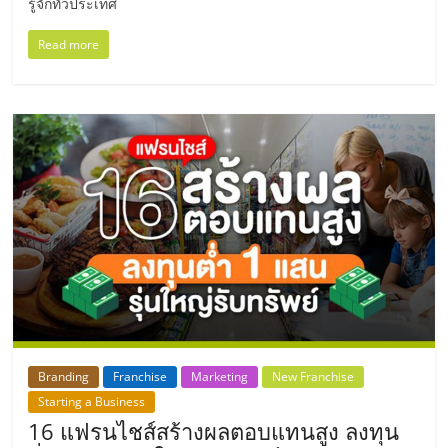
รู้จักทั่วประเทศ
ลงทุน
Read more
น้อย
คืน
ทุน
ไว,
ที่
ปรึกษา
Branding
Franchise
Marketing
New Franchise
Starting a Business
การ
16 แฟรนไชส์สร้างผลตอบแทนสูง ลงทุน