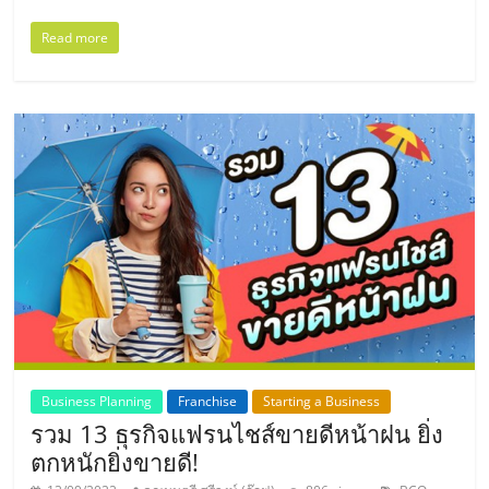
รน
Read more
ไชส์"
"ศูนย์
รวม
ข้อมูล
ธุรกิจ
SME
แห่ง
ประเทศไทย,
ThaiSMEsCenter,
รวม
ธุรกิจ
เอ
Business Planning
Franchise
Starting a Business
ส
รวม 13 ธุรกิจแฟรนไชส์ขายดีหน้าฝน ยิ่ง
เอ็
ตกหนักยิ่งขายดี!
มอี
,