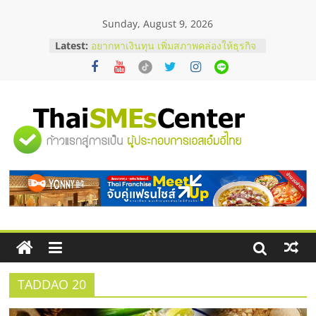
Skip
Sunday, August 9, 2026
to
บริษัท Cybersecurity ในไทยที่ไหนดี?
content
Latest:
วิธีเลือกผู้ให้บริการให้คุ้มค่าและตอบ
โจทย์ธุรกิจ
อยากหาเงินทุน เพิ่มสภาพคล่องให้ธุรกิจ
เริ่มยังไงให้ผ่านฉลุย
สัมมนาออนไลน์ โอกาสบริหารสถานี
บริการน้ำมัน Shell
"ศูนย์
สัมมนาลงทุน แฟรนไชส์ยอนนี่
ThaiFranchise Meet Up จับคู่แฟรน
ไชส์ ครั้งที่ 8
รวม
ร้านเครื่องเสียงคุณภาพสูง พร้อม
โซลูชันระบบภาพและเสียง
ข้อมูล
ธุรกิจ
SME
TADDAO 20