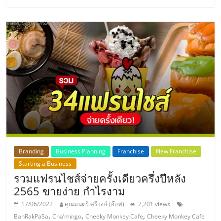
รน
ไชส์
ขาย
หน้า
บ้าน
ลงทุน
น้อย
คืน
ทุน
ไว,
ที่
ปรึกษา
การ
Branding
Business Planning
Franchise
New Franchise
ลงทุน
Starting a Business
และ
รวมแฟรนไชส์จ่ายครั้งเดียวครึ่งปีหลัง
ขยาย
2565 ขายง่าย กำไรงาม
สา
17/06/2022
คุณมนตรี ศรีวงษ์ (อ๊อฟ)
2,201 views
ขา
,
,
,
BanRakPaSa
Cha’mingo
Cheeky Monkey Cafe
Cheeky Monkey Cafe
แฟ