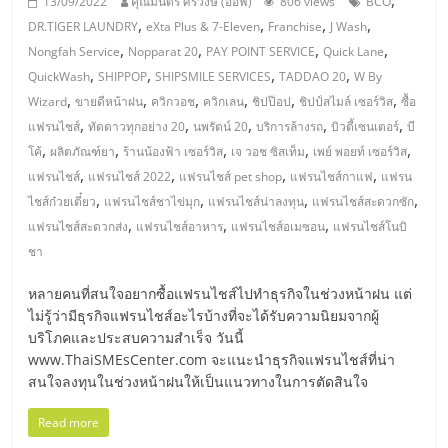
ไทย,
13/09/2022
คุณมนตรี ศรีวงษ์ (อ๊อฟ)
806 views
BCO
,
,
,
,
SMEs,
DR.TIGER LAUNDRY
eXta Plus & 7-Eleven
Franchise
J Wash
แฟ
,
,
,
,
Nongfah Service
Nopparat 20
PAY POINT SERVICE
Quick Lane
รน
,
,
,
,
QuickWash
SHIPPOP
SHIPSMILE SERVICES
TADDAO 20
W By
ไชส์,
,
,
,
,
,
,
Wizard
ขายดีหน้าฝน
ควิกวอช
ควิกเลน
ชิปป๊อป
ชิปป์สไมล์ เซอร์วิส
ซื้อ
ที่
,
,
,
,
,
แฟรนไชส์
ทัดดาวทุกอย่าง 20
นพรัตน์ 20
บริการล้างรถ
บิวตี้เซนเตอร์
บี
ปรึกษา
,
,
,
,
,
โค้
ผลิตภัณฑ์ยา
ร้านน้องฟ้า เซอร์วิส
เจ วอช ซิสเท็ม
เพย์ พอยท์ เซอร์วิส
แฟ
,
,
,
,
แฟรนไชส์
แฟรนไชส์ 2022
แฟรนไชส์ pet shop
แฟรนไชส์กาแฟ
แฟรน
รน
,
,
,
,
ไชส์ก๋วยเตี๋ยว
แฟรนไชส์ชาไข่มุก
แฟรนไชส์น่าลงทุน
แฟรนไชส์สะดวกซัก
ไชส์,
,
,
,
แฟรนไชส์สะดวกส่ง
แฟรนไชส์อาหาร
แฟรนไชส์อเมซอน
แฟรนไชส์โนบิ
รวม
ชา
แฟ
รน
หลายคนที่สนใจอยากซื้อแฟรนไชส์ไปทำธุรกิจในช่วงหน้าฝน แต่
ไชส์
ไม่รู้ว่ามีธุรกิจแฟรนไชส์อะไรบ้างที่จะได้รับความนิยมจากผู้
ขาย
บริโภคและประสบความสำเร็จ วันนี้
www.ThaiSMEsCenter.com จะแนะนำธุรกิจแฟรนไชส์ที่น่า
แฟ
สนใจลงทุนในช่วงหน้าฝนให้เป็นแนวทางในการตัดสินใจ
รน
ไชส์
Read more
แฟ