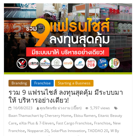
แฟ
รน
ไชส์
แฟ
รน
ไชส์
Branding
Franchise
Starting a Business
รวม 9 แฟรนไชส์ ลงทุนสุดคุ้ม มีระบบมา
ขาย
ให้ บริหารอย่างเดียว!
16/08/2023
คุณรัตนชัย ม่วงงาม (เปี๊ยก)
5,797 views
หน้า
,
,
Baan Thamachart by Chersery Home
Ebisu Ramen
Eitanic Beauty
,
,
,
,
Care
eXta Plus & 7-Eleven
Fast Cargo Franchise
Franchise
New
บ้าน
,
,
,
,
Franchise
Nopparat 20
SolarPlus Innovation
TADDAO 20
W By