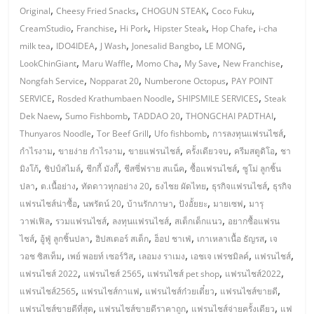
,
,
,
,
รน
Original
Cheesy Fried Snacks
CHOGUN STEAK
Coco Fuku
,
,
,
,
,
ไชส์,
CreamStudio
Franchise
Hi Pork
Hipster Steak
Hop Chafe
i-cha
,
,
,
,
,
ศูนย์
milk tea
IDO4IDEA
J Wash
Jonesalid Bangbo
LE MONG
,
,
,
,
,
รวม
LookChinGiant
Maru Waffle
Momo Cha
My Save
New Franchise
แฟ
,
,
,
Nongfah Service
Nopparat 20
Numberone Octopus
PAY POINT
รน
,
,
,
SERVICE
Rosded Krathumbaen Noodle
SHIPSMILE SERVICES
Steak
ไชส์
,
,
,
,
Dek Naew
Sumo Fishbomb
TADDAO 20
THONGCHAI PADTHAI
พร้อม
,
,
,
,
Thunyaros Noodle
Tor Beef Grill
Ufo fishbomb
การลงทุนแฟรนไชส์
ทำเล
,
,
,
,
,
กำไรงาม
ขายง่าย กำไรงาม
ขายแฟรนไชส์
ครั้งเดียวจบ
ครีมสตูดิโอ
ชา
สำหรับ
,
,
,
,
,
มิงโก้
ชิปป์สไมล์
ชีกกี้ มังกี้
ชีสซี่ฟราย สแน็ค
ซื้อแฟรนไชส์
ซูโม่ ลูกชิ้น
เปิด
,
,
,
,
,
ปลา
ต.เนื้อย่าง
ทัดดาวทุกอย่าง 20
ธงไชย ผัดไทย
ธุรกิจแฟรนไชส์
ธุรกิจ
ร้าน
,
,
,
,
,
แฟรนไชส์น่าซื้อ
นพรัตน์ 20
บ้านรักภาษา
ปังอั้ยยะ
มายเซฟ
มารุ
ปรึกษา
,
,
,
,
วาฟเฟิล
รวมแฟรนไชส์
ลงทุนแฟรนไชส์
สเต็กเด็กแนว
อยากซื้อแฟรน
ฟรี,
,
,
,
,
,
ไชส์
อู้ฟู่ ลูกชิ้นปลา
ฮิปสเตอร์ สเต็ก
ฮ็อป ชาเฟ่
เกาเหลาเนื้อ ธัญรส
เจ
บริการ
,
,
,
,
,
วอช ซิสเท็ม
เพย์ พอยท์ เซอร์วิส
เลอมง ราเมง
เอชเจ เฟรชมิลค์
แฟรนไชส์
พัฒนา
,
,
,
,
แฟรนไชส์ 2022
แฟรนไชส์ 2565
แฟรนไชส์ pet shop
แฟรนไชส์2022
ระบบ
,
,
,
,
แฟรนไชส์2565
แฟรนไชส์กาแฟ
แฟรนไชส์ก๋วยเตี๋ยว
แฟรนไชส์ขายดี
แฟ
,
,
,
แฟรนไชส์ขายดีที่สุด
แฟรนไชส์ขายดีราคาถูก
แฟรนไชส์จ่ายครั้งเดียว
แฟ