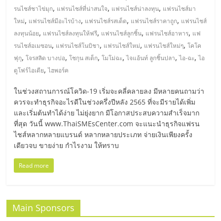
รน
,
,
,
รนไชส์ชาไข่มุก
แฟรนไชส์ที่น่าสนใจ
แฟรนไชส์น่าลงทุน
แฟรนไชส์มา
ไชส์"
,
,
,
,
ใหม่
แฟรนไชส์มีอะไรบ้าง
แฟรนไชส์รสเด็ด
แฟรนไชส์ราคาถูก
แฟรนไชส์
,
,
,
,
ลงทุนน้อย
แฟรนไชส์ลงทุนให้ฟรี
แฟรนไชส์ลูกชิ้น
แฟรนไชส์อาหาร
แฟ
,
,
,
,
รนไชส์อเมซอน
แฟรนไชส์โนบิชา
แฟรนไชส์ใหม่
แฟรนไชส์ใหม่ๆ
โคโค
,
,
,
,
,
,
ฟุกุ
โจรสลิด บางบ่อ
โชกุน สเต็ก
โมโม่ฉะ
ไจแอ้นท์ ลูกชิ้นปลา
ไอ-ฉะ
ไอ
,
ดูโฟร์ไอเดีย
ไฮพอร์ค
ในช่วงสถานการณ์โควิด-19 เริ่มจะคลี่คลายลง มีหลายคนถามว่า
ควรจะทำธุรกิจอะไรดีในช่วงครึ่งปีหลัง 2565 ที่จะมีรายได้เพิ่ม
และเริ่มต้นทำได้ง่าย ไม่ยุ่งยาก มีโอกาสประสบความสำเร็จมาก
ที่สุด วันนี้ www.ThaiSMEsCenter.com จะแนะนำธุรกิจแฟรน
ไชส์หลากหลายแบรนด์ หลากหลายประเภท จ่ายเงินเพียงครั้ง
เดียวจบ ขายง่าย กำไรงาม ให้ทราบ
Read more
Main Sponsors