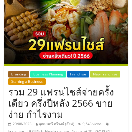
แห่ง
ประเทศไทย,
ThaiSMEsCenter,
รวม
ธุรกิจ
Branding
Business Planning
Franchise
New Franchise
Starting a Business
เอ
รวม 29 แฟรนไชส์จ่ายครั้ง
ส
เดียว ครึ่งปีหลัง 2566 ขาย
ง่าย กำไรงาม
เอ็
29/08/2023
คุณมนตรี ศรีวงษ์ (อ๊อฟ)
9,543 views
,
,
,
,
Franchise
IDO4IDEA
New Franchise
Nopparat 20
PAY POINT