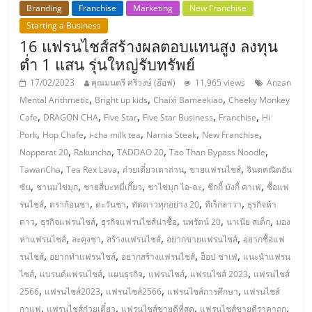
ศูนย์
Branding
Franchise
Marketing
New Franchise
Starting a Business
16 แฟรนไชส์สร้างผลตอบแทนสูง ลงทุน
รวม
ต่ำ 1 แสน รุ่นใหญ่รับทรัพย์
17/02/2023
คุณมนตรี ศรีวงษ์ (อ๊อฟ)
11,965 views
Anzan
แฟ
,
,
,
Mental Arithmetic
Bright up kids
Chaixi Bameekiao
Cheeky Monkey
,
,
,
,
,
Cafe
DRAGON CHA
Five Star
Five Star Business
Franchise
Hi
รน
,
,
,
,
,
Pork
Hop Chafe
i-cha milk tea
Narnia Steak
New Franchise
,
,
,
,
Nopparat 20
Rakuncha
TADDAO 20
Tao Than Bypass Noodle
ไชส์
,
,
,
,
TawanCha
Tea Rex Lava
ก๋วยเตี๋ยวเตาถ่าน
ขายแฟรนไชส์
จินตคณิตอัน
,
,
,
,
,
ซัน
ชานมไข่มุก
ชายสี่บะหมี่เกี๊ยว
ชาไข่มุก ไอ-ฉะ
ชีกกี้ มังกี้ คาเฟ่
ซื้อแฟ
พร้อม
,
,
,
,
,
รนไชส์
ดราก้อนชา
ตะวันชา
ทัดดาวทุกอย่าง 20
ทีเร็กลาวา
ธุรกิจห้า
,
,
,
,
,
ดาว
ธุรกิจแฟรนไชส์
ธุรกิจแฟรนไชส์น่าซื้อ
นพรัตน์ 20
นาเนีย สเต็ก
มอง
,
,
,
,
ทำเล
หาแฟรนไชส์
ละคุงชา
สร้างแฟรนไชส์
อยากขายแฟรนไชส์
อยากซื้อแฟ
,
,
,
,
รนไชส์
อยากทำแฟรนไชส์
อยากสร้างแฟรนไชส์
ฮ็อป ชาเฟ่
แนะนำแฟรน
,
,
,
,
,
ไชส์
แบรนด์แฟรนไชส์
แผนธุรกิจ
แฟรนไชส์
แฟรนไชส์ 2023
แฟรนไชส์
สำหรับ
,
,
,
,
2566
แฟรนไชส์2023
แฟรนไชส์2566
แฟรนไชส์การศึกษา
แฟรนไชส์
,
,
,
,
กาแฟ
แฟรนไชส์ก๋วยเตี๋ยว
แฟรนไชส์ขายดีที่สุด
แฟรนไชส์ขายดีราคาถูก