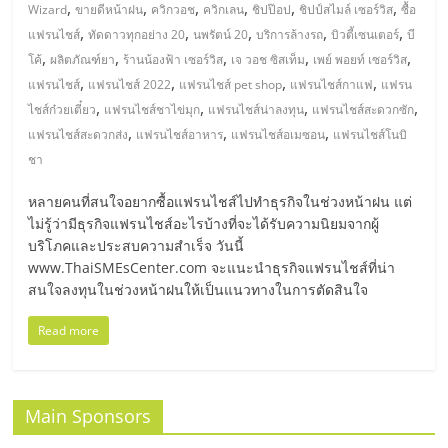
มอี
,
,
,
,
,
,
Wizard
ขายดีหน้าฝน
ควิกวอช
ควิกเลน
ชิปป๊อป
ชิปป์สไมล์ เซอร์วิส
ซื้อ
,
,
,
,
,
แฟรนไชส์
ทัดดาวทุกอย่าง 20
นพรัตน์ 20
บริการล้างรถ
บิวตี้เซนเตอร์
บี
ไทย,
,
,
,
,
,
โค้
ผลิตภัณฑ์ยา
ร้านน้องฟ้า เซอร์วิส
เจ วอช ซิสเท็ม
เพย์ พอยท์ เซอร์วิส
,
,
,
,
แฟรนไชส์
แฟรนไชส์ 2022
แฟรนไชส์ pet shop
แฟรนไชส์กาแฟ
แฟรน
,
,
,
,
SMEs,
ไชส์ก๋วยเตี๋ยว
แฟรนไชส์ชาไข่มุก
แฟรนไชส์น่าลงทุน
แฟรนไชส์สะดวกซัก
,
,
,
แฟรนไชส์สะดวกส่ง
แฟรนไชส์อาหาร
แฟรนไชส์อเมซอน
แฟรนไชส์โนบิ
ชา
แฟ
หลายคนที่สนใจอยากซื้อแฟรนไชส์ไปทำธุรกิจในช่วงหน้าฝน แต่
รน
ไม่รู้ว่ามีธุรกิจแฟรนไชส์อะไรบ้างที่จะได้รับความนิยมจากผู้
บริโภคและประสบความสำเร็จ วันนี้
www.ThaiSMEsCenter.com จะแนะนำธุรกิจแฟรนไชส์ที่น่า
ไชส์,
สนใจลงทุนในช่วงหน้าฝนให้เป็นแนวทางในการตัดสินใจ
ที่
Read more
ปรึกษา
Main Sponsors