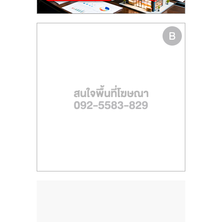
ไทย,
SMEs,
แฟ
รน
ไชส์,
ที่
ปรึกษา
แฟ
รน
ไชส์,
รวม
แฟ
รน
ไชส์
ขาย
แฟ
รน
ไชส์
แฟ