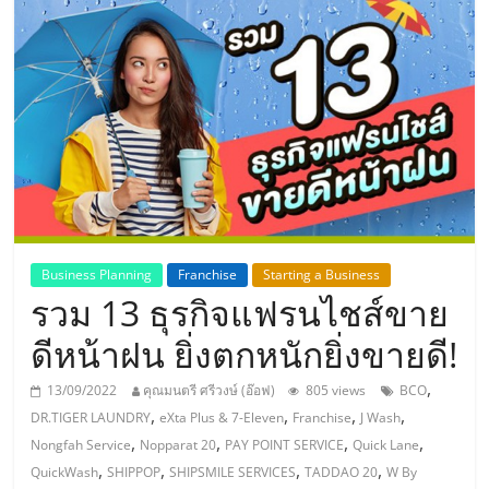
แห่ง
ประเทศไทย,
ThaiSMEsCenter,
รวม
ธุรกิจ
Business Planning
Franchise
Starting a Business
รวม 13 ธุรกิจแฟรนไชส์ขาย
เอ
ดีหน้าฝน ยิ่งตกหนักยิ่งขายดี!
ส
,
13/09/2022
คุณมนตรี ศรีวงษ์ (อ๊อฟ)
805 views
BCO
,
,
,
,
DR.TIGER LAUNDRY
eXta Plus & 7-Eleven
Franchise
J Wash
เอ็
,
,
,
,
Nongfah Service
Nopparat 20
PAY POINT SERVICE
Quick Lane
,
,
,
,
QuickWash
SHIPPOP
SHIPSMILE SERVICES
TADDAO 20
W By