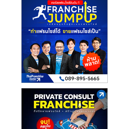
เปิด
ร้าน
ปรึกษา
ฟรี,
บริการ
พัฒนา
ระบบ
แฟ