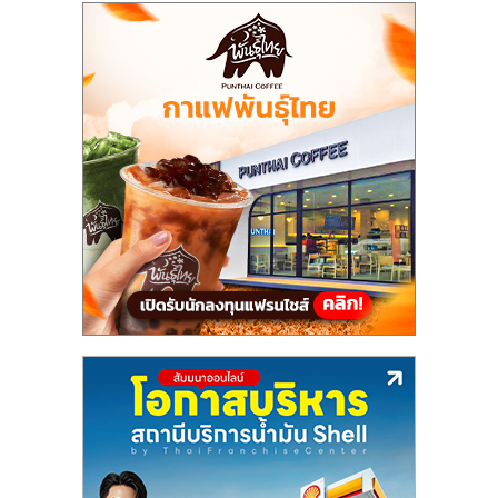
แฟ
รน
ไชส์,
รวม
แฟ
รน
ไชส์
ขาย