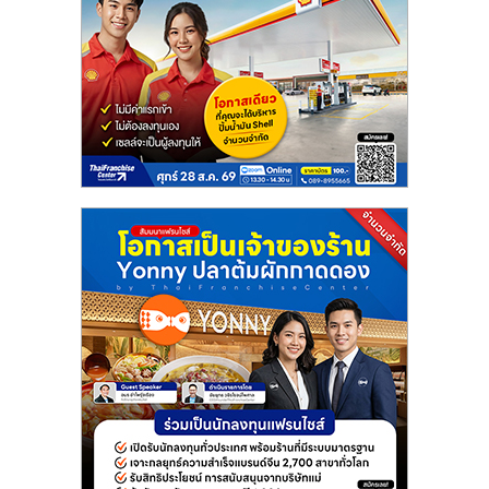
แฟ
รน
ไชส์
แฟ
รน
ไชส์
ขาย
หน้า
บ้าน