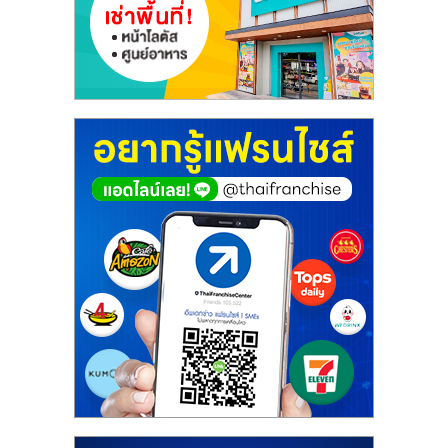
ศูนย์
รวม
แฟ
รน
ไชส์
พร้อม
ทำเล
สำหรับ