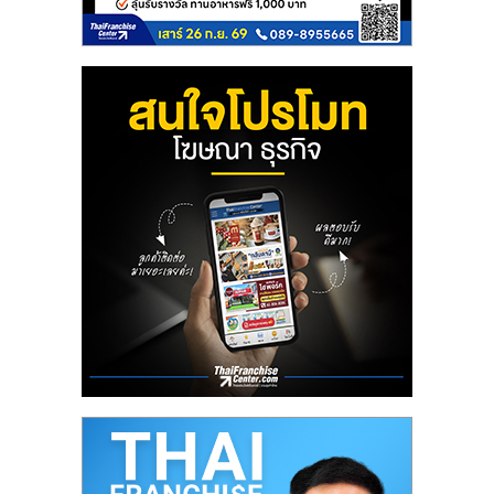
ลงทุน
น้อย
คืน
ทุน
ไว,
ที่
ปรึกษา
การ