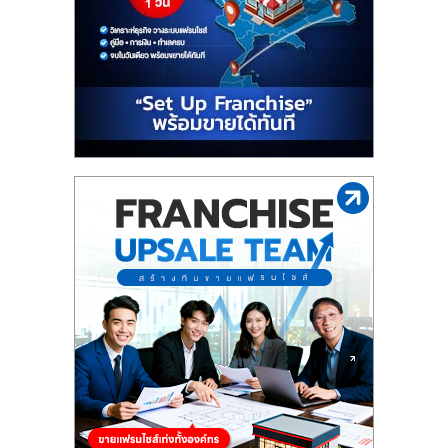
รน
ไชส์"
"ศูนย์
รวม
ข้อมูล
ธุรกิจ
SME
แห่ง
ประเทศไทย,
ThaiSMEsCenter,
รวม
ธุรกิจ
เอ
ส
เอ็
มอี