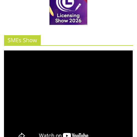
รน
ไชส์"
SMEs Show