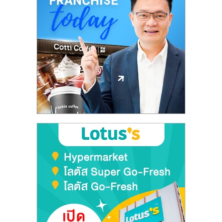
ลงทุน
และ
ขยาย
สา
ขา
แฟ
รน
ไชส์,