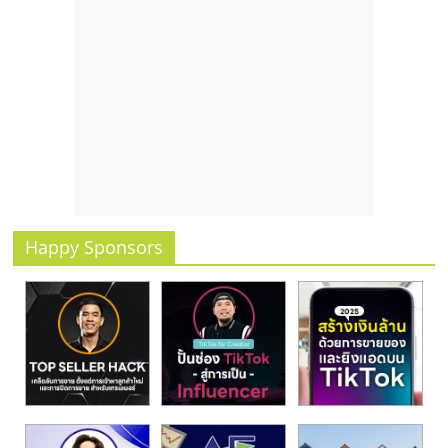
รน
ไชส์
ขาย
หน้า
บ้าน
ลงทุน
น้อย
คืน
ทุน
ไว,
Happy Sponsors
ที่
ปรึกษา
การ
ลงทุน
และ
ขยาย
สา
ขา
แฟ