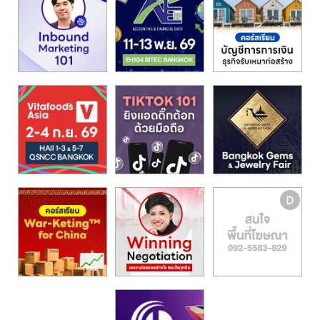
รน
ไชส์,
ศูนย์
รวม
แฟ
รน
ไชส์
พร้อม
ทำเล
สำหรับ
เปิด
ร้าน
ปรึกษา
ฟรี,
บริการ
พัฒนา
ระบบ
แฟ