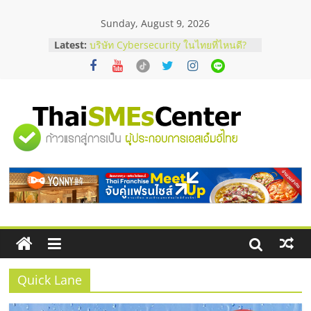
Skip
Sunday, August 9, 2026
to
content
Latest:
บริษัท Cybersecurity ในไทยที่ไหนดี?
วิธีเลือกผู้ให้บริการให้คุ้มค่าและตอบ
โจทย์ธุรกิจ
อยากหาเงินทุน เพิ่มสภาพคล่องให้ธุรกิจ
เริ่มยังไงให้ผ่านฉลุย
สัมมนาออนไลน์ โอกาสบริหารสถานี
"ศูนย์
บริการน้ำมัน Shell
สัมมนาลงทุน แฟรนไชส์ยอนนี่
ThaiFranchise Meet Up จับคู่แฟรน
รวม
ไชส์ ครั้งที่ 8
ร้านเครื่องเสียงคุณภาพสูง พร้อม
โซลูชันระบบภาพและเสียง
ข้อมูล
ธุรกิจ
SME
Quick Lane