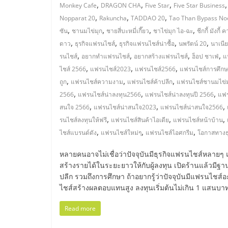
ไทย,
,
,
,
Monkey Cafe
DRAGON CHA
Five Star
Five Star Business
,
,
,
Nopparat 20
Rakuncha
TADDAO 20
Tao Than Bypass No
SMEs,
,
,
,
,
ซัน
ชานมไข่มุก
ชายสี่บะหมี่เกี๊ยว
ชาไข่มุก ไอ-ฉะ
ชีกกี้ มังกี้ ค
,
,
,
,
ดาว
ธุรกิจแฟรนไชส์
ธุรกิจแฟรนไชส์น่าซื้อ
นพรัตน์ 20
นาเนีย
แฟ
,
,
,
,
รนไชส์
อยากทำแฟรนไชส์
อยากสร้างแฟรนไชส์
ฮ็อป ชาเฟ่
แ
,
,
,
ไชส์ 2566
แฟรนไชส์2023
แฟรนไชส์2566
แฟรนไชส์การศึก
รน
,
,
,
ถูก
แฟรนไชส์ความงาม
แฟรนไชส์ค้าปลีก
แฟรนไชส์ชานมไข่ม
,
,
,
2566
แฟรนไชส์น่าลงทุน2566
แฟรนไชส์น่าลงทุนปี 2566
แฟร
ไชส์,
,
,
,
สนใจ 2566
แฟรนไชส์น่าสนใจ2023
แฟรนไชส์น่าสนใจ2566
,
,
,
รนไชส์ลงทุนให้ฟรี
แฟรนไชส์สินค้าไอเดีย
แฟรนไชส์หน้าบ้าน
ที่
,
,
,
ไชส์แบรนด์ดัง
แฟรนไชส์ใหม่ๆ
แฟรนไชส์ไอศกรีม
โอกาสทางธุ
หลายคนอาจไม่เชื่อว่าปัจจุบันมีธุรกิจแฟรนไชส์หลายๆ
ปรึกษา
สร้างรายได้ในระยะยาวให้กับผู้ลงทุน เปิดร้านแล้วมีฐาน
ปลีก รวมถึงการศึกษา ถ้าอยากรู้ว่าปัจจุบันมีแฟรนไ
แฟ
ไชส์สร้างผลตอบแทนสูง ลงทุนเริ่มต้นไม่เกิน 1 แสนบา
Read more
รน