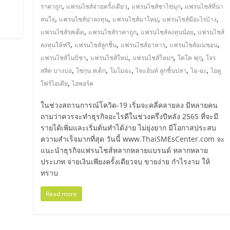
,
,
,
ราคาถูก
แฟรนไชส์จ่ายครั้งเดียว
แฟรนไชส์ชาไข่มุก
แฟรนไชส์ที่น่า
,
,
,
,
สนใจ
แฟรนไชส์น่าลงทุน
แฟรนไชส์มาใหม่
แฟรนไชส์มีอะไรบ้าง
,
,
,
แฟรนไชส์รสเด็ด
แฟรนไชส์ราคาถูก
แฟรนไชส์ลงทุนน้อย
แฟรนไชส์
,
,
,
,
ลงทุนให้ฟรี
แฟรนไชส์ลูกชิ้น
แฟรนไชส์อาหาร
แฟรนไชส์อเมซอน
,
,
,
,
แฟรนไชส์โนบิชา
แฟรนไชส์ใหม่
แฟรนไชส์ใหม่ๆ
โคโค ฟุกุ
โจร
,
,
,
,
,
สลิด บางบ่อ
โชกุน สเต็ก
โมโม่ฉะ
ไจแอ้นท์ ลูกชิ้นปลา
ไอ-ฉะ
ไอดู
,
โฟร์ไอเดีย
ไฮพอร์ค
ในช่วงสถานการณ์โควิด-19 เริ่มจะคลี่คลายลง มีหลายคน
ถามว่าควรจะทำธุรกิจอะไรดีในช่วงครึ่งปีหลัง 2565 ที่จะมี
รายได้เพิ่มและเริ่มต้นทำได้ง่าย ไม่ยุ่งยาก มีโอกาสประสบ
ความสำเร็จมากที่สุด วันนี้ www.ThaiSMEsCenter.com จะ
แนะนำธุรกิจแฟรนไชส์หลากหลายแบรนด์ หลากหลาย
ประเภท จ่ายเงินเพียงครั้งเดียวจบ ขายง่าย กำไรงาม ให้
ทราบ
Read more