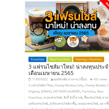
และ
ขยาย
สา
ขา
แฟ
Franchise
New Franchise
Starting a Business
3 แฟรนไชส์มาใหม่! น่าลงทุนประจ
รน
เดือนเมษายน 2565
11/05/2022
คุณรัตนชัย ม่วงงาม (เปี๊ยก)
831 views
ไชส์,
,
,
3 แฟรนไชส์มาใหม่
Cheeky Monkey Cafe
Cheeky Monkey C
,
,
,
,
Original
DAKASI
DR.TIGER LAUNDRY
Franchise
New
ศูนย์
,
,
,
,
Franchise
ขายแฟรนไชส์
ชิกกี้ มังกี้ คาเฟ่
ซื้อแฟรนไชส์
ดาคา
,
,
,
ธุรกิจแฟรนไชส์
ธุรกิจแฟรนไชส์น่าซื้อ
ลงทุนแฟรนไชส์
อยากซื