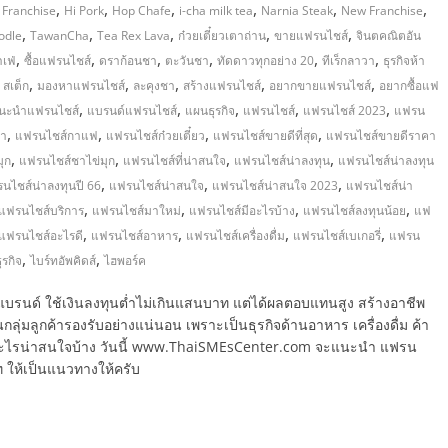
,
,
,
,
,
,
,
Franchise
Hi Pork
Hop Chafe
i-cha milk tea
Narnia Steak
New Franchise
,
,
,
,
,
odle
TawanCha
Tea Rex Lava
ก๋วยเตี๋ยวเตาถ่าน
ขายแฟรนไชส์
จินตคณิตอัน
,
,
,
,
,
,
าเฟ่
ซื้อแฟรนไชส์
ดราก้อนชา
ตะวันชา
ทัดดาวทุกอย่าง 20
ทีเร็กลาวา
ธุรกิจห้า
,
,
,
,
,
 สเต็ก
มองหาแฟรนไชส์
ละคุงชา
สร้างแฟรนไชส์
อยากขายแฟรนไชส์
อยากซื้อแฟ
,
,
,
,
,
นะนำแฟรนไชส์
แบรนด์แฟรนไชส์
แผนธุรกิจ
แฟรนไชส์
แฟรนไชส์ 2023
แฟรน
,
,
,
,
ษา
แฟรนไชส์กาแฟ
แฟรนไชส์ก๋วยเตี๋ยว
แฟรนไชส์ขายดีที่สุด
แฟรนไชส์ขายดีราคา
,
,
,
,
ุก
แฟรนไชส์ชาไข่มุก
แฟรนไชส์ที่น่าสนใจ
แฟรนไชส์น่าลงทุน
แฟรนไชส์น่าลงทุน
,
,
,
นไชส์น่าลงทุนปี 66
แฟรนไชส์น่าสนใจ
แฟรนไชส์น่าสนใจ 2023
แฟรนไชส์น่า
,
,
,
,
แฟรนไชส์บริการ
แฟรนไชส์มาใหม่
แฟรนไชส์มีอะไรบ้าง
แฟรนไชส์ลงทุนน้อย
แฟ
,
,
,
,
แฟรนไชส์อะไรดี
แฟรนไชส์อาหาร
แฟรนไชส์เครื่องดื่ม
แฟรนไชส์เบเกอรี่
แฟรน
,
,
รกิจ
ไบร์ทอัพคิดส์
ไฮพอร์ค
 แบรนด์ ใช้เงินลงทุนต่ำไม่เกินแสนบาท แต่ได้ผลตอบแทนสูง สร้างอาชีพ
กลุ่มลูกค้ารองรับอย่างแน่นอน เพราะเป็นธุรกิจด้านอาหาร เครื่องดื่ม ค้า
ชส์อะไรน่าสนใจบ้าง วันนี้ www.ThaiSMEsCenter.com จะแนะนำ แฟรน
ท ให้เป็นแนวทางให้ครับ