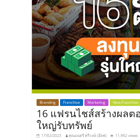
ประเทศไทย,
ThaiSMEsCenter
รวม
ธุรกิจ
เอ
ส
เอ็
Branding
Franchise
Marketing
New Franchise
16 แฟรนไชส์สร้างผลตอบ
มอี
ใหญ่รับทรัพย์
17/02/2023
คุณมนตรี ศรีวงษ์ (อ๊อฟ)
11,962 views