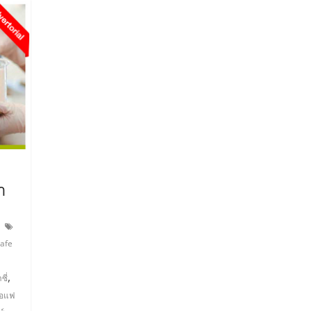
ำ
afe
,
ซี่
้อแฟ