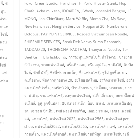
,
,
,
,
,
,
Fuku
CreamStudio
Franchise
Hi Pork
Hipster Steak
Hop
กี้
ชี
,
,
,
,
,
Chafe
i-cha milk tea
IDO4IDEA
J Wash
Jonesalid Bangbo
LE
งทุน
,
,
,
,
,
MONG
LookChinGiant
Maru Waffle
Momo Cha
My Save
แฟรน
,
,
,
New Franchise
Nongfah Service
Nopparat 20
Numberone
ายแฟ
,
,
,
,
Octopus
PAY POINT SERVICE
Rosded Krathumbaen Noodle
ไชส์
,
,
,
SHIPSMILE SERVICES
Steak Dek Naew
Sumo Fishbomb
ฟรน
,
,
,
TADDAO 20
THONGCHAI PADTHAI
Thunyaros Noodle
Tor
คา
,
,
,
,
Beef Grill
Ufo fishbomb
การลงทุนแฟรนไชส์
กำไรงาม
ขายง่าย
ฟรน
,
,
,
,
,
กำไรงาม
ขายแฟรนไชส์
ครั้งเดียวจบ
ครีมสตูดิโอ
ชามิงโก้
ชิปป์ส
ชส์
,
,
,
,
,
,
ไมล์
ชีกกี้ มังกี้
ชีสซี่ฟราย สแน็ค
ซื้อแฟรนไชส์
ซูโม่ ลูกชิ้นปลา
แฟ
,
,
,
,
ต.เนื้อย่าง
ทัดดาวทุกอย่าง 20
ธงไชย ผัดไทย
ธุรกิจแฟรนไชส์
ธุรกิจ
แฟรน
,
,
,
,
,
แฟรนไชส์น่าซื้อ
นพรัตน์ 20
บ้านรักภาษา
ปังอั้ยยะ
มายเซฟ
มารุ
,
,
,
,
วาฟเฟิล
รวมแฟรนไชส์
ลงทุนแฟรนไชส์
สเต็กเด็กแนว
อยากซื้อแฟ
,
,
,
,
รนไชส์
อู้ฟู่ ลูกชิ้นปลา
ฮิปสเตอร์ สเต็ก
ฮ็อป ชาเฟ่
เกาเหลาเนื้อ ธัญ
,
,
,
,
รส
เจ วอช ซิสเท็ม
เพย์ พอยท์ เซอร์วิส
เลอมง ราเมง
เอชเจ เฟรชมิ
ละ
,
,
,
,
ลค์
แฟรนไชส์
แฟรนไชส์ 2022
แฟรนไชส์ 2565
แฟรนไชส์ pet
้า
,
,
,
,
shop
แฟรนไชส์2022
แฟรนไชส์2565
แฟรนไชส์กาแฟ
แฟรนไชส์
น
,
,
,
ก๋วยเตี๋ยว
แฟรนไชส์ขายดี
แฟรนไชส์ขายดีที่สุด
แฟรนไชส์ขายดี