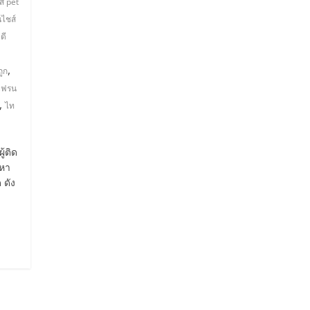
์ pet
ไชส์
ดี
า
,
ูก
แฟรน
,
ไท
้ติด
ญหา
 ดัง