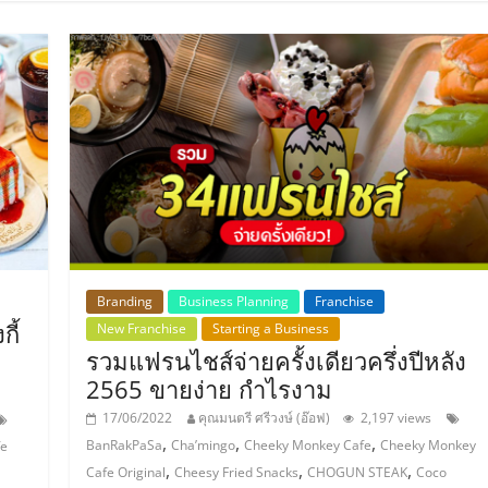
Branding
Business Planning
Franchise
กี้
New Franchise
Starting a Business
รวมแฟรนไชส์จ่ายครั้งเดียวครึ่งปีหลัง
2565 ขายง่าย กำไรงาม
17/06/2022
คุณมนตรี ศรีวงษ์ (อ๊อฟ)
2,197 views
,
,
,
BanRakPaSa
Cha’mingo
Cheeky Monkey Cafe
Cheeky Monkey
fe
,
,
,
Cafe Original
Cheesy Fried Snacks
CHOGUN STEAK
Coco