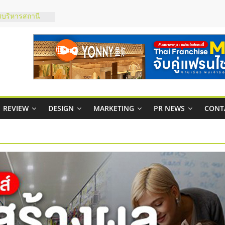
บริหารสถานี
์ยอนนี่
p จับคู่แฟรน
สูง พร้อม
สียง
ในไทยที่ไหนดี?
้คุ้มค่าและตอบ
REVIEW
DESIGN
MARKETING
PR NEWS
CONT
าพคล่องให้ธุรกิจ