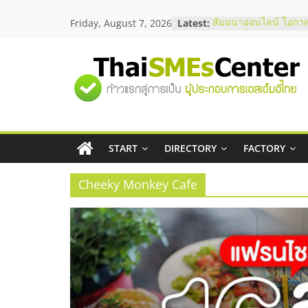
Skip
Friday, August 7, 2026
Latest:
สัมมนาออนไลน์ โอกาส
to
บริการน้ำมัน Shell
content
สัมมนาลงทุน แฟรนไชส
ThaiFranchise Meet U
"ศูนย์
ไชส์ ครั้งที่ 8
ร้านเครื่องเสียงคุณภาพ
โซลูชันระบบภาพและเ
รวม
บริษัท Cybersecurity 
วิธีเลือกผู้ให้บริการให
โจทย์ธุรกิจ
START
DIRECTORY
FACTORY
ข้อมูล
อยากหาเงินทุน เพิ่มสภ
เริ่มยังไงให้ผ่านฉลุย
Cheeky Monkey Cafe
ธุรกิจ
SME
แห่ง