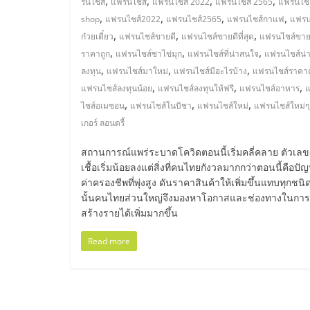
รวม
,
,
,
,
รนไชส์
แฟรนไชส์
แฟรนไชส์ 2022
แฟรนไชส์ 2565
แฟรนไชส
,
,
,
,
shop
แฟรนไชส์2022
แฟรนไชส์2565
แฟรนไชส์กาแฟ
แฟรน
,
,
,
แฟ
ก๋วยเตี๋ยว
แฟรนไชส์ขายดี
แฟรนไชส์ขายดีที่สุด
แฟรนไชส์ขาย
,
,
,
ราคาถูก
แฟรนไชส์ชาไข่มุก
แฟรนไชส์ที่น่าสนใจ
แฟรนไชส์น่
,
,
,
ลงทุน
แฟรนไชส์มาใหม่
แฟรนไชส์มีอะไรบ้าง
แฟรนไชส์ราคาถ
รน
,
,
,
แฟรนไชส์ลงทุนน้อย
แฟรนไชส์ลงทุนให้ฟรี
แฟรนไชส์อาหาร
,
,
,
ไชส์อเมซอน
แฟรนไชส์โนบิชา
แฟรนไชส์ใหม่
แฟรนไชส์ใหม่ๆ
ไชส์
เกอร์ ลอนดรี้
พร้อม
สถานการณ์แพร่ระบาดโควิดตอนนี้เริ่มคลี่คลาย ตัวเลขผู
เชื้อเริ่มน้อยลงแต่สิ่งที่คนไทยกังวลมากกว่าตอนนี้คือปั
ค่าครองชีพที่พุ่งสูง ดันราคาสินค้าให้เพิ่มขึ้นแทบทุกชนิด
ทำเล
นั้นคนไทยส่วนใหญ่จึงมองหาโอกาสและช่องทางในการ
สร้างรายได้เพิ่มมากขึ้น
สำหรับ
Read more
เปิด