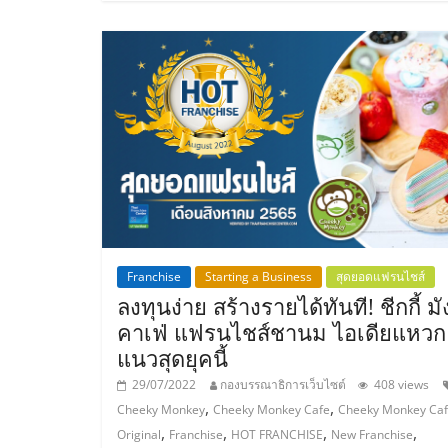
ไชส์,
รวม
แฟ
รน
ไชส์
Franchise
Starting a Business
สุดยอดแฟรนไชส์
ลงทุนง่าย สร้างรายได้ทันที! ชีกกี้ มัง
ขาย
คาเฟ่ แฟรนไชส์ชานม ไอเดียแหวก
แนวสุดยุคนี้
แฟ
29/07/2022
กองบรรณาธิการเว็บไซต์
408 views
,
,
Cheeky Monkey
Cheeky Monkey Cafe
Cheeky Monkey Ca
รน
,
,
,
,
Original
Franchise
HOT FRANCHISE
New Franchise