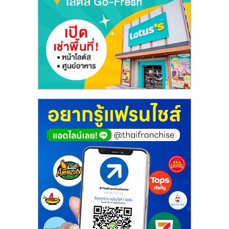
ไทย,
SMEs,
แฟ
รน
ไชส์,
ที่
ปรึกษา
แฟ
รน
ไชส์,
รวม
แฟ
รน
ไชส์
ขาย
แฟ
รน
ไชส์
แฟ