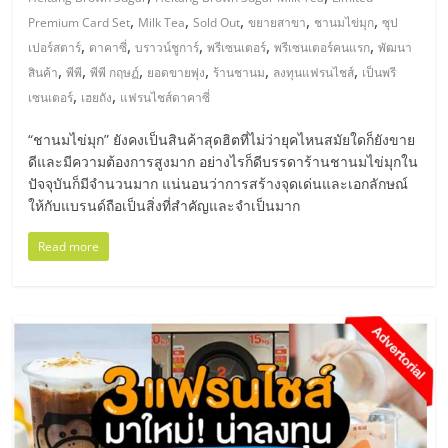
มอี
,
,
,
,
,
Premium Card Set
Milk Tea
Sold Out
ขยายสาขา
ชานมไข่มุก
ซุป
,
,
,
,
,
เปอร์สตาร์
ดาคาซี่
บราวน์ชูการ์
พรีเซนเตอร์
พรีเซนเตอร์คนแรก
พัฒนา
ไทย,
,
,
,
,
,
,
สินค้า
พีพี
พีพี กฤษฏ์
ยอดขายพุ่ง
ร้านชานม
ลงทุนแฟรนไชส์
เป็นพรี
,
,
เซนเตอร์
เฮยถัง
แฟรนไชส์ดาคาซี่
SMEs,
“ชานมไข่มุก” ยังคงเป็นสินค้าสุดฮิตที่ไม่ว่ายุคไหนสมัยใดก็ยังขาย
ดีและมีความต้องการสูงมาก อย่างไรก็ดีบรรดาร้านชานมไข่มุกใน
แฟ
ปัจจุบันก็มีจำนวนมาก แน่นอนว่าการสร้างจุดเด่นและเอกลักษณ์
ให้กับแบรนด์ถือเป็นสิ่งที่สำคัญและจำเป็นมาก
รน
Read more
ไชส์,
ที่
ปรึกษา