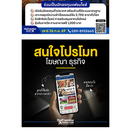
เปิด
ร้าน
ปรึกษา
ฟรี,
บริการ
พัฒนา
ระบบ
แฟ