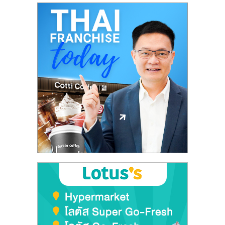
รน
ไชส์"
"ศูนย์
รวม
ข้อมูล
ธุรกิจ
SME
แห่ง
ประเทศไทย,
ThaiSMEsCenter,
รวม
ธุรกิจ
เอ
ส
เอ็
มอี