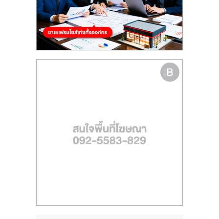
รน
ไชส์"