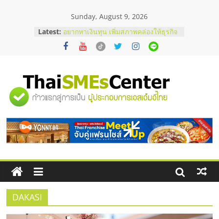
Skip
Sunday, August 9, 2026
to
content
Latest:
อยากหาเงินทุน เพิ่มสภาพคล่องให้ธุรกิจ
เริ่มยังไงให้ผ่านฉลุย
สัมมนาออนไลน์ โอกาสบริหารสถานี
บริการน้ำมัน Shell
สัมมนาลงทุน แฟรนไชส์ยอนนี่
ThaiFranchise Meet Up จับคู่แฟรน
"ศูนย์
ไชส์ ครั้งที่ 8
ร้านเครื่องเสียงคุณภาพสูง พร้อม
โซลูชันระบบภาพและเสียง
รวม
บริษัท Cybersecurity ในไทยที่ไหนดี?
วิธีเลือกผู้ให้บริการให้คุ้มค่าและตอบ
โจทย์ธุรกิจ
ข้อมูล
ธุรกิจ
SME
DAKASI