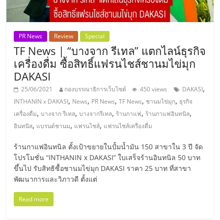
ลงทุน
PR News
Review
Special
น้อย
TF News | “บางจาก รีเทล” แตกไลน์ธุรกิจ
เครื่องดื่ม ซื้อสิทธิ์แฟรนไชส์ชานมไข่มุก
คืน
DAKASI
,
25/06/2021
กองบรรณาธิการเว็บไซต์
450 views
DAKASI
ทุน
,
,
,
,
,
INTHANIN x DAKASI
News
PR News
TF News
ชานมไข่มุก
ธุรกิจ
,
,
,
,
,
เครื่องดื่ม
บางจาก รีเทล
บางจากรีเทล
ร้านกาแฟ
ร้านกาแฟอินทนิล
ไว,
,
,
,
อินทนิล
แบรนด์ชานม
แฟรนไชส์
แฟรนไชส์เครื่องดื่ม
ร้านกาแฟอินทนิล ตั้งเป้าขยายในปั้มน้ำมัน 150 สาขาใน 3 ปี จัด
ที่
โปรโมชั่น “INTHANIN x DAKASI” ใบเสร็จร้านอินทนิล 50 บาท
ขึ้นไป รับสิทธิซื้อชานมไข่มุก DAKASI ราคา 25 บาท ที่สาขา
ปรึกษา
พัฒนาการและวิภาวดี ตั้งแต่
Read more
การ