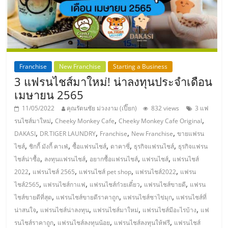
แฟ
รน
ไชส์,
Franchise
New Franchise
Starting a Business
รวม
3 แฟรนไชส์มาใหม่! น่าลงทุนประจำเดือน
เมษายน 2565
แฟ
11/05/2022
คุณรัตนชัย ม่วงงาม (เปี๊ยก)
832 views
3 แฟ
,
,
,
รนไชส์มาใหม่
Cheeky Monkey Cafe
Cheeky Monkey Cafe Original
,
,
,
,
DAKASI
DR.TIGER LAUNDRY
Franchise
New Franchise
ขายแฟรน
รน
,
,
,
,
,
ไชส์
ชิกกี้ มังกี้ คาเฟ่
ซื้อแฟรนไชส์
ดาคาซี่
ธุรกิจแฟรนไชส์
ธุรกิจแฟรน
,
,
,
,
ไชส์น่าซื้อ
ลงทุนแฟรนไชส์
อยากซื้อแฟรนไชส์
แฟรนไชส์
แฟรนไชส์
ไชส์
,
,
,
,
2022
แฟรนไชส์ 2565
แฟรนไชส์ pet shop
แฟรนไชส์2022
แฟรน
,
,
,
,
ไชส์2565
แฟรนไชส์กาแฟ
แฟรนไชส์ก๋วยเตี๋ยว
แฟรนไชส์ขายดี
แฟรน
ขาย
,
,
,
ไชส์ขายดีที่สุด
แฟรนไชส์ขายดีราคาถูก
แฟรนไชส์ชาไข่มุก
แฟรนไชส์ที่
,
,
,
,
น่าสนใจ
แฟรนไชส์น่าลงทุน
แฟรนไชส์มาใหม่
แฟรนไชส์มีอะไรบ้าง
แฟ
,
,
,
รนไชส์ราคาถูก
แฟรนไชส์ลงทุนน้อย
แฟรนไชส์ลงทุนให้ฟรี
แฟรนไชส์