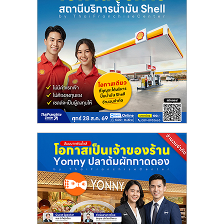
ศูนย์
รวม
แฟ
รน
ไชส์
พร้อม
ทำเล
สำหรับ