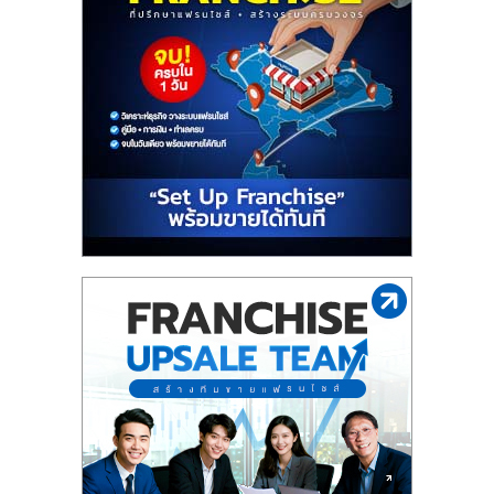
รน
ไชส์,
ศูนย์
รวม
แฟ
รน
ไชส์
พร้อม
ทำเล
สำหรับ
เปิด
ร้าน
ปรึกษา
ฟรี,
บริการ
พัฒนา
ระบบ
แฟ