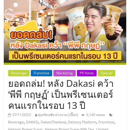
แห่ง
ประเทศไทย,
ThaiSMEsCenter,
รวม
ธุรกิจ
Beverage
Franchise
Marketing
PR News
Special
ยอดถล่ม! หลัง Dakasi คว้า
เอ
‘พีพี กฤษฏ์’ เป็นพรีเซนเตอร์
ส
คนแรกในรอบ 13 ปี
เอ็
07/11/2022
คุณรัตนชัย ม่วงงาม (เปี๊ยก)
3,140 views
,
,
,
,
,
Beverage
DAKASI
DakasiThailand
Delivery Platform
Franchise
,
,
Heitang Brown Sugar
Heitang Brown Sugar Milk Tea
Limited