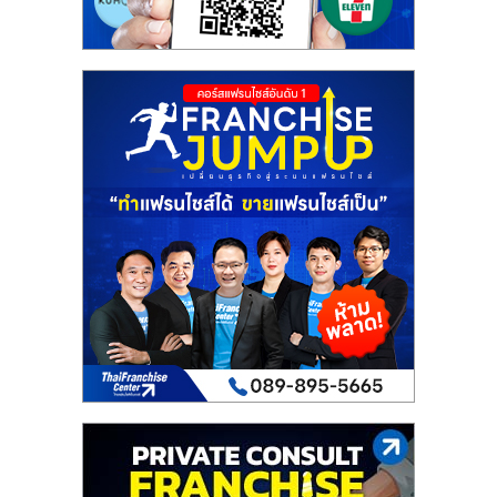
รน
ไชส์
ขาย
หน้า
บ้าน
ลงทุน
น้อย
คืน
ทุน
ไว,
ที่
ปรึกษา
การ
ลงทุน
และ
ขยาย
สา
ขา
แฟ