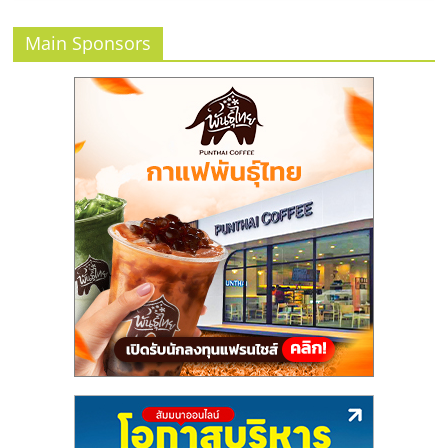
ลงทุน
Main Sponsors
และ
ขยาย
สา
ขา
แฟ
รน
ไชส์,