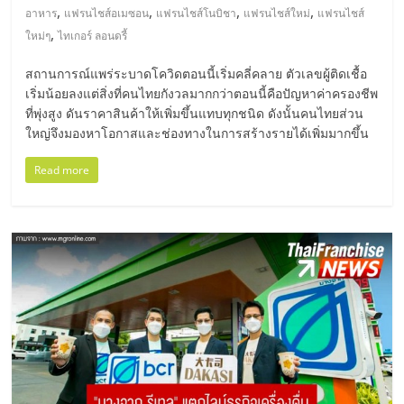
แฟ
,
,
,
,
อาหาร
แฟรนไชส์อเมซอน
แฟรนไชส์โนบิชา
แฟรนไชส์ใหม่
แฟรนไชส์
รน
,
ใหม่ๆ
ไทเกอร์ ลอนดรี้
สถานการณ์แพร่ระบาดโควิดตอนนี้เริ่มคลี่คลาย ตัวเลขผู้ติดเชื้อ
ไชส์
เริ่มน้อยลงแต่สิ่งที่คนไทยกังวลมากกว่าตอนนี้คือปัญหาค่าครองชีพ
ที่พุ่งสูง ดันราคาสินค้าให้เพิ่มขึ้นแทบทุกชนิด ดังนั้นคนไทยส่วน
แฟ
ใหญ่จึงมองหาโอกาสและช่องทางในการสร้างรายได้เพิ่มมากขึ้น
Read more
รน
ไชส์
ขาย
หน้า
บ้าน