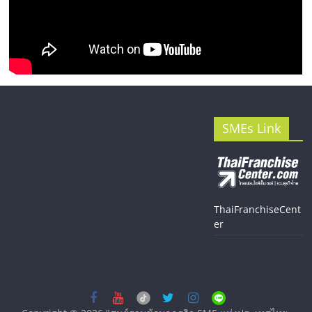
SMEs Link
ThaiFranchiseCent
er