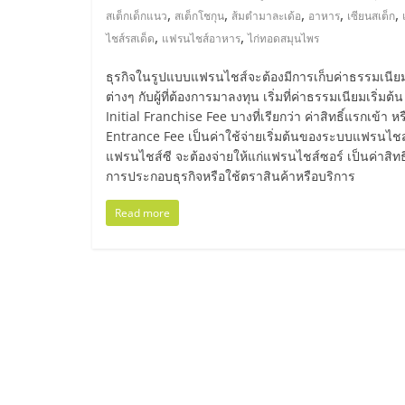
รวม
,
,
,
,
,
สเต็กเด็กแนว
สเต็กโชกุน
ส้มตำมาละเด้อ
อาหาร
เซียนสเต็ก
,
,
ไชส์รสเด็ด
แฟรนไชส์อาหาร
ไก่ทอดสมุนไพร
แฟ
ธุรกิจในรูปแบบแฟรนไชส์จะต้องมีการเก็บค่าธรรมเนีย
ต่างๆ กับผู้ที่ต้องการมาลงทุน เริ่มที่ค่าธรรมเนียมเริ่มต้น
รน
Initial Franchise Fee บางที่เรียกว่า ค่าสิทธิ์แรกเข้า หร
Entrance Fee เป็นค่าใช้จ่ายเริ่มต้นของระบบแฟรนไชส์ 
ไชส์
แฟรนไชส์ซี จะต้องจ่ายให้แก่แฟรนไชส์ซอร์ เป็นค่าสิทธ
การประกอบธุรกิจหรือใช้ตราสินค้าหรือบริการ
พร้อม
Read more
ทำเล
สำหรับ
เปิด