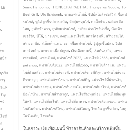
,
,
,
,
Sumo Fishbomb
THONGCHAI PADTHAI
Thunyaros Noodle
Tor
LE
,
,
,
,
,
Beef Grill
Ufo fishbomb
ขายแฟรนไชส์
ชิปป์สไมล์ เซอร์วิส
ซื้อแฟ
,
,
,
,
รนไชส์
ซูโม่ ลูกชิ้นปลาระเบิด
ดือจุ่นหมุนไก่
ต.เนื้อย่าง
ธงไชย ผัด
e
,
,
,
,
,
ไทย
ธุรกิจห้าดาว
ธุรกิจแฟรนไชส์
ธุรกิจแฟรนไชส์น่าซื้อ
น้องฟ้า
e
,
,
,
,
,
,
เซอร์วิส
บีโค้
มายเซฟ
ลงทุนแฟรนไชส์
สตาร์คอฟฟี่
สร้างรายได้
,
,
,
,
สร้างอาชีพ
สเต็กเด็กแนว
อยากซื้อแฟรนไชส์
อู้ฟู่ลูกชิ้นปลา
ฮิปส
r
,
,
,
,
เตอร์ สเต็ก
เกาเหลาเนื้อ ธัญรส
เงินเฟ้อแบบนี้
เริ่มต้นธุรกิจ
เอชเจ
่าย
,
,
,
,
เฟรชมิลค์
แฟรนไชส์
แฟรนไชส์ 2022
แฟรนไชส์ 2565
แฟรนไชส์
ิปป์ส
,
,
,
,
,
pet shop
แฟรนไชส์2022
แฟรนไชส์2565
แฟรนไชส์กาแฟ
แฟรน
,
,
,
ไชส์ก๋วยเตี๋ยว
แฟรนไชส์ขายดี
แฟรนไชส์ขายดีที่สุด
แฟรนไชส์ขาย
ธุรกิจ
,
,
,
,
ดีราคาถูก
แฟรนไชส์ชาไข่มุก
แฟรนไชส์ดีๆ
แฟรนไชส์ที่น่าสนใจ
มารุ
,
,
,
แฟรนไชส์น่าลงทุน
แฟรนไชส์น่าสนใจ
แฟรนไชส์มาใหม่
แฟรนไชส์
ื้อแฟ
,
,
,
มีอะไรบ้าง
แฟรนไชส์ราคาถูก
แฟรนไชส์ลงทุนน้อย
แฟรนไชส์ลงทุน
 ธัญ
,
,
,
,
ให้ฟรี
แฟรนไชส์อะไรดี
แฟรนไชส์อาหาร
แฟรนไชส์อเมซอน
แฟรน
ชมิ
,
,
,
,
ไชส์โนบิชา
แฟรนไชส์ใหม่
แฟรนไชส์ใหม่ๆ
ไจแอ้น ลูกชิ้นปลา
ไอดู
et
,
โฟร์ไอเดีย
ไฮพอร์ค
ไชส์
ดี
ในสภาวะ เงินเฟ้อแบบนี้ ที่ราคาสินค้าและบริการเพิ่มขึ้น