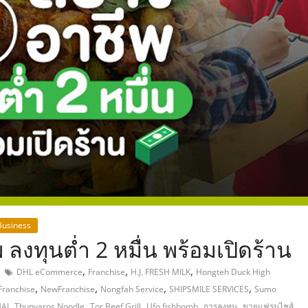
,
Business
ลงทุนต่ำ 2 หมื่น พร้อมเปิดร้าน
,
,
,
DHL eCommerce
Franchise
H.J. FRESH MILK
Hongteh Duck High
,
,
,
,
Franchise
NewFranchise
Nongfah Service
SHIPSMILE SERVICES
Sumo
,
,
,
,
,
,
AI
Thunyaros Noodle
Tor Beef Grill
Ufo fishbomb
การลงทุน
ขายแฟรนไชส์