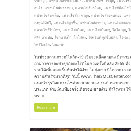
,
,
,
ราคาถูก
แฟรนไชส์จ่ายครั้งเดียว
แฟรนไชส์ชาไข่มุก
แฟรนไชส์ท
น้อย
,
,
,
สนใจ
แฟรนไชส์น่าลงทุน
แฟรนไชส์มาใหม่
แฟรนไชส์มีอะไรบ
,
,
,
แฟรนไชส์รสเด็ด
แฟรนไชส์ราคาถูก
แฟรนไชส์ลงทุนน้อย
แฟร
คืน
,
,
,
ลงทุนให้ฟรี
แฟรนไชส์ลูกชิ้น
แฟรนไชส์อาหาร
แฟรนไชส์อเม
,
,
,
,
แฟรนไชส์โนบิชา
แฟรนไชส์ใหม่
แฟรนไชส์ใหม่ๆ
โคโค ฟุกุ
โ
ทุน
,
,
,
,
,
สลิด บางบ่อ
โชกุน สเต็ก
โมโม่ฉะ
ไจแอ้นท์ ลูกชิ้นปลา
ไอ-ฉะ
,
โฟร์ไอเดีย
ไฮพอร์ค
ไว,
ในช่วงสถานการณ์โควิด-19 เริ่มจะคลี่คลายลง มีหลา
ถามว่าควรจะทำธุรกิจอะไรดีในช่วงครึ่งปีหลัง 2565 ที่จ
ที่
รายได้เพิ่มและเริ่มต้นทำได้ง่าย ไม่ยุ่งยาก มีโอกาสประ
ความสำเร็จมากที่สุด วันนี้ www.ThaiSMEsCenter.c
แนะนำธุรกิจแฟรนไชส์หลากหลายแบรนด์ หลากหลาย
ปรึกษา
ประเภท จ่ายเงินเพียงครั้งเดียวจบ ขายง่าย กำไรงาม ให้
ทราบ
การ
Read more
ลงทุน