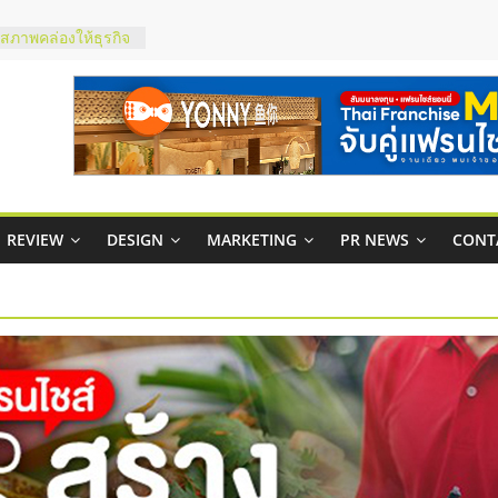
ty ในไทยที่ไหนดี?
รให้คุ้มค่าและตอบ
มสภาพคล่องให้ธุรกิจ
ย
กาสบริหารสถานี
ไชส์ยอนนี่
et Up จับคู่แฟรน
REVIEW
DESIGN
MARKETING
PR NEWS
CONT
ณภาพสูง พร้อม
ละเสียง