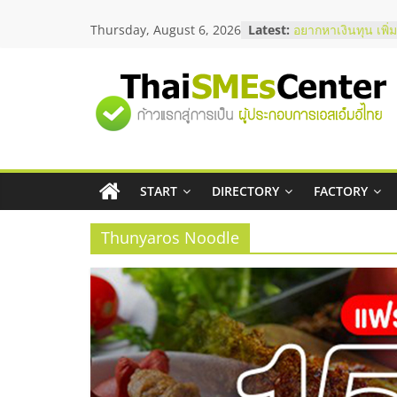
Skip
Thursday, August 6, 2026
Latest:
บริษัท Cybersecuri
to
วิธีเลือกผู้ให้บริกา
content
โจทย์ธุรกิจ
อยากหาเงินทุน เพิ่
"ศูนย์
เริ่มยังไงให้ผ่านฉลุ
สัมมนาออนไลน์ โอ
บริการน้ำมัน Shell
รวม
สัมมนาลงทุน แฟรน
ThaiFranchise Me
ไชส์ ครั้งที่ 8
START
DIRECTORY
FACTORY
ข้อมูล
ร้านเครื่องเสียงคุ
โซลูชันระบบภาพแ
Thunyaros Noodle
ธุรกิจ
SME
แห่ง