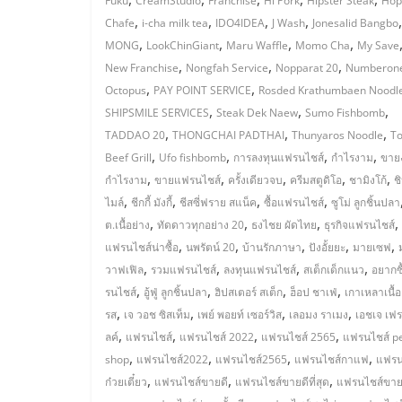
Fuku
CreamStudio
Franchise
Hi Pork
Hipster Steak
Hop
ไชส์
,
,
,
,
Chafe
i-cha milk tea
IDO4IDEA
J Wash
Jonesalid Bangbo
,
,
,
,
MONG
LookChinGiant
Maru Waffle
Momo Cha
My Save
,
,
,
New Franchise
Nongfah Service
Nopparat 20
Numberon
แฟ
,
,
Octopus
PAY POINT SERVICE
Rosded Krathumbaen Noodl
,
,
,
SHIPSMILE SERVICES
Steak Dek Naew
Sumo Fishbomb
รน
,
,
,
TADDAO 20
THONGCHAI PADTHAI
Thunyaros Noodle
To
,
,
,
,
Beef Grill
Ufo fishbomb
การลงทุนแฟรนไชส์
กำไรงาม
ขายง
ไชส์
,
,
,
,
,
กำไรงาม
ขายแฟรนไชส์
ครั้งเดียวจบ
ครีมสตูดิโอ
ชามิงโก้
ช
,
,
,
,
ไมล์
ชีกกี้ มังกี้
ชีสซี่ฟราย สแน็ค
ซื้อแฟรนไชส์
ซูโม่ ลูกชิ้นปลา
ขาย
,
,
,
,
ต.เนื้อย่าง
ทัดดาวทุกอย่าง 20
ธงไชย ผัดไทย
ธุรกิจแฟรนไชส์
,
,
,
,
,
แฟรนไชส์น่าซื้อ
นพรัตน์ 20
บ้านรักภาษา
ปังอั้ยยะ
มายเซฟ
หน้า
,
,
,
,
วาฟเฟิล
รวมแฟรนไชส์
ลงทุนแฟรนไชส์
สเต็กเด็กแนว
อยากซ
,
,
,
,
รนไชส์
อู้ฟู่ ลูกชิ้นปลา
ฮิปสเตอร์ สเต็ก
ฮ็อป ชาเฟ่
เกาเหลาเนื้อ
,
,
,
,
รส
เจ วอช ซิสเท็ม
เพย์ พอยท์ เซอร์วิส
เลอมง ราเมง
เอชเจ เฟร
บ้าน
,
,
,
,
ลค์
แฟรนไชส์
แฟรนไชส์ 2022
แฟรนไชส์ 2565
แฟรนไชส์ p
,
,
,
,
shop
แฟรนไชส์2022
แฟรนไชส์2565
แฟรนไชส์กาแฟ
แฟรน
ลงทุน
,
,
,
ก๋วยเตี๋ยว
แฟรนไชส์ขายดี
แฟรนไชส์ขายดีที่สุด
แฟรนไชส์ขาย