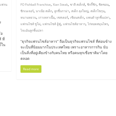
,
,
,
,
,
แฟรน
FO Fishball Franchise
Xian Steak
ชาลี สเต็กส์
ชิกกี้ชิก
ชิคชอน
,
,
,
,
,
ซิกเนเจอร์
นาเนีย สเต็ก
ลูกชิ้นราม่า
สเต็ก ลุงใหญ่
สเต็กโชกุน
,
,
,
,
,
หนานหยวน
เกาเหลาเนื้อ
เชสเตอร์
เซียนสเต็ก
แพนด้าลูกชิ้นปลา
ม
,
,
,
,
แฟรนไชส์ ซูโม่
แฟรนไชส์ อู้ฟู่
แฟรนไชส์อาหาร
ไก่ทอดสมุนไพร
ไจเเอ้นลูกชิ้นปลา
ือ
ที่
“ธุรกิจแฟรนไชส์อาหาร” ถือเป็นธุรกิจแฟรนไชส์ ที่ค่อนข้าง
ิ์ใน
จะเป็นที่นิยมมากในประเทศไทย เพราะอาหารการกิน นับ
เป็นสิ่งที่อยู่เคียงข้างกับคนไทย หรือคนทุกเชื่อชาติมาโดย
ตลอด
Read more