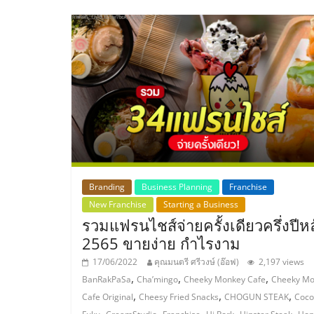
ไชส์,
รวม
แฟ
รน
ไชส์
Branding
Business Planning
Franchise
New Franchise
Starting a Business
ขาย
รวมแฟรนไชส์จ่ายครั้งเดียวครึ่งปีหล
2565 ขายง่าย กำไรงาม
แฟ
17/06/2022
คุณมนตรี ศรีวงษ์ (อ๊อฟ)
2,197 views
,
,
,
BanRakPaSa
Cha’mingo
Cheeky Monkey Cafe
Cheeky Mo
รน
,
,
,
Cafe Original
Cheesy Fried Snacks
CHOGUN STEAK
Coco
,
,
,
,
,