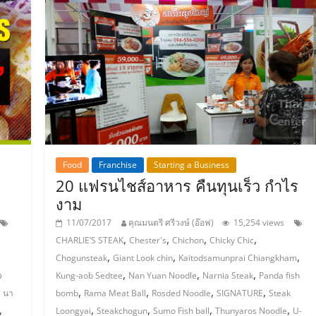
Food
Franchise
Starting a Business
20 แฟรนไชส์อาหาร คืนทุนเร็ว กำไร
งาม
11/07/2017
คุณมนตรี ศรีวงษ์ (อ๊อฟ)
15,254 views
,
,
,
,
,
CHARLIE’S STEAK
Chester's
Chichon
Chicky Chic
,
,
,
Chogunsteak
Giant Look chin
Kaitodsamunprai Chiangkham
,
,
,
ว
Kung-aob Sedtee
Nan Yuan Noodle
Narnia Steak
Panda fish
,
,
,
,
,
นา
bomb
Rama Meat Ball
Rosded Noodle
SIGNATURE
Steak
,
,
,
,
,
Loongyai
Steakchogun
Sumo Fish ball
Thunyaros Noodle
U-