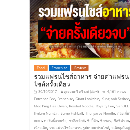
และ
ขยาย
สา
ขา
แฟ
Food
Franchise
Review
รวมแฟรนไชส์อาหาร จ่ายค่าแฟรน
รน
ไชส์ครั้งเดียว
30/10/2017
คุณมนตรี ศรีวงษ์ (อ๊อฟ)
4,161 views
ไชส์,
,
,
,
Entrance Fee
Franchise
Giant Lookchin
Kung-aob Sedtee
,
,
,
Moo Ping Hea Owen
Rosded Noodle
Royalty Fee
SanDEE
,
,
,
ศูนย์
JimJum NumLin
Sumo Fishball
Thunyaros Noodle
ก๋วยเตี๋ย
,
,
,
,
,
กะลา
ค่าสิทธิ์แรกเข้า
ชาลีสเต็กส์
ชิกกี้ชิก
ชิคชอน
ชีสซี่ฟราย
,
,
,
เนียสเต็ก
รวมแฟรนไชส์อาหาร
รูปแบบแฟรนไชส์
สเต็กลุงใหญ่