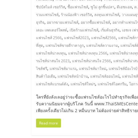
ไทย,
,
,
,
,
ชิปป์สไมล์ เซอร์วิส
ซื้อแฟรนไชส์
ซูโม่ ลูกชิ้นปลา
ดีเอชแอล
ต.
SMEs,
,
,
,
รวมแฟรนไชส์
ร้านน้องฟ้า เซอร์วิส
ลงทุนแฟรนไชส์
วางแผนธุร
,
,
,
ธุรกิจ
อยากขายแฟรนไชส์
อยากซื้อแฟรนไชส์
อยากทำแฟรนไช
แฟ
,
,
,
เดอะ เลตเตอร์โพสต์
เปิดร้านแฟรนไชส์
เริ่มต้นธุรกิจ
เอชเจ เฟร
,
,
,
แฟรนไชส์ 2566
แฟรนไชส์2023
แฟรนไชส์2566
แฟรนไชส์กา
,
,
,
รน
ที่สุด
แฟรนไชส์ขายดีราคาถูก
แฟรนไชส์ความงาม
แฟรนไชส์ค
,
,
แฟรนไชส์น่าลงทุน
แฟรนไชส์น่าลงทุน 2566
แฟรนไชส์น่าลงท
,
,
รนไชส์น่าสนใจ 2023
แฟรนไชส์น่าสนใจ 2566
แฟรนไชส์น่าส
ไชส์,
,
,
,
ไชส์ฟรี
แฟรนไชส์มาแรง
แฟรนไชส์มาใหม่
แฟรนไชส์มีอะไรบ้
,
,
,
สินค้าไอเดีย
แฟรนไชส์หน้าบ้าน
แฟรนไชส์ออนไลน์
แฟรนไชส์
ที่
,
,
,
แฟรนไชส์แบรนด์ดัง
แฟรนไชส์ใหม่ๆ
แฟรนไชส์ไอศกรีม
โอกา
ปรึกษา
ใครที่ยังลังเลอยู่ว่าจะซื้อแฟรนไชส์อะไรไปทำธุรกิจเพื
รับความนิยมจากผู้บริโภค วันนี้ www.ThaiSMEsCenter
เพียงครั้งเดียวไม่เกิน 2 หมื่นบาท ไม่ต้องจ่ายค่าสิทธิ
แฟ
Read more
รน