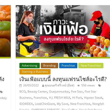
Advertising
Branding
Franchise
New Franchise
Starting a Business
ัง
เงินเฟ้อแบบนี้ ลงทุนแฟรนไชส์อะไรดี?
26/05/2022
คุณมนตรี ศรีวงษ์ (อ๊อฟ)
556 views
,
,
,
,
BCO
Beauty Center
Duejunmunkai
Five Star
Five Star
,
,
,
,
,
Business
Franchise
H.J. FRESH MILK
Hi Pork
Hipster Steak
nkey
,
,
,
,
IDO4IDEA
LookChinGiant
My Save
New Franchise
Nongfah
,
,
,
,
Service
SHIPSMILE SERVICES
Star Coffee
Steak Dek Naew