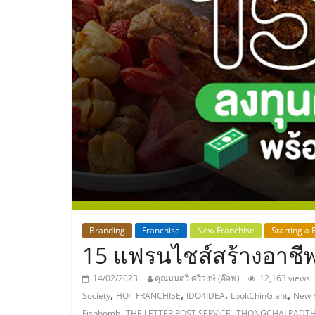
ประเทศไทย,
ThaiSMEsCenter
รวม
ธุรกิจ
เอ
ส
เอ็
Branding
Franchise
New Franchise
Starting a 
15 แฟรนไชส์สร้างอาชีพ 
มอี
14/02/2023
คุณมนตรี ศรีวงษ์ (อ๊อฟ)
12,163 views
,
,
,
,
Society
HOT FRANCHISE
IDO4IDEA
LookChinGiant
New 
,
,
Fishbomb
THE LETTER POST SERVICE
THONGCHAI PADTH