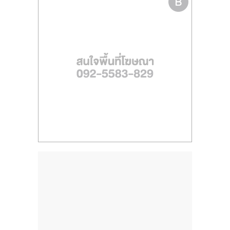
ไทย,
SMEs,
แฟ
รน
ไชส์,
ที่
ปรึกษา
แฟ
รน
ไชส์,
รวม
แฟ
รน
ไชส์
ขาย
แฟ
รน
ไชส์
แฟ