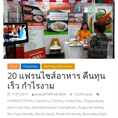
แห่ง
ประเทศไทย,
ThaiSMEsCenter,
รวม
ธุรกิจ
Food
Franchise
Starting a Business
20 แฟรนไชส์อาหาร คืนทุน
เอ
เร็ว กำไรงาม
ส
11/07/2017
คุณมนตรี ศรีวงษ์ (อ๊อฟ)
15,256 views
,
,
,
,
,
CHARLIE’S STEAK
Chester's
Chichon
Chicky Chic
Chogunsteak
เอ็
,
,
,
Giant Look chin
Kaitodsamunprai Chiangkham
Kung-aob Sedtee
,
,
,
,
Nan Yuan Noodle
Narnia Steak
Panda fish bomb
Rama Meat Ball