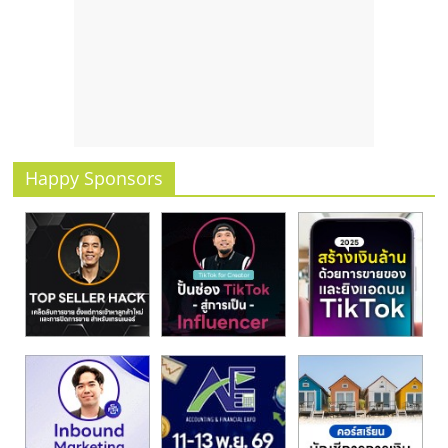
รน
ไชส์
ขาย
หน้า
บ้าน
ลงทุน
น้อย
คืน
Happy Sponsors
ทุน
ไว,
ที่
ปรึกษา
การ
ลงทุน
และ
ขยาย
สา
ขา
แฟ