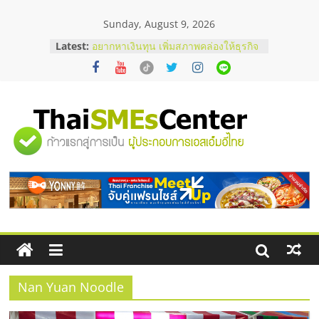
Skip
Sunday, August 9, 2026
to
content
Latest:
อยากหาเงินทุน เพิ่มสภาพคล่องให้ธุรกิจ
เริ่มยังไงให้ผ่านฉลุย
สัมมนาออนไลน์ โอกาสบริหารสถานี
บริการน้ำมัน Shell
สัมมนาลงทุน แฟรนไชส์ยอนนี่
ThaiFranchise Meet Up จับคู่แฟรน
"ศูนย์
ไชส์ ครั้งที่ 8
ร้านเครื่องเสียงคุณภาพสูง พร้อม
โซลูชันระบบภาพและเสียง
รวม
บริษัท Cybersecurity ในไทยที่ไหนดี?
วิธีเลือกผู้ให้บริการให้คุ้มค่าและตอบ
โจทย์ธุรกิจ
ข้อมูล
ธุรกิจ
SME
Nan Yuan Noodle