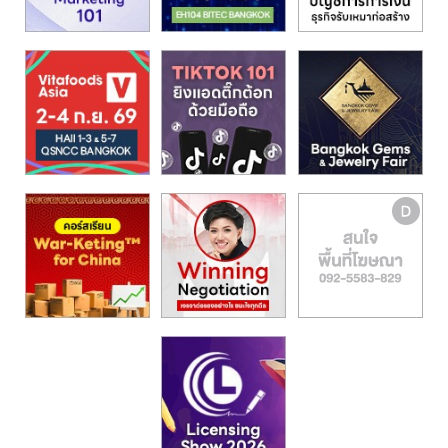
รน
ไชส์,
ศูนย์
รวม
แฟ
รน
ไชส์
พร้อม
ทำเล
สำหรับ
เปิด
ร้าน
ปรึกษา
ฟรี,
บริการ
พัฒนา
ระบบ
แฟ