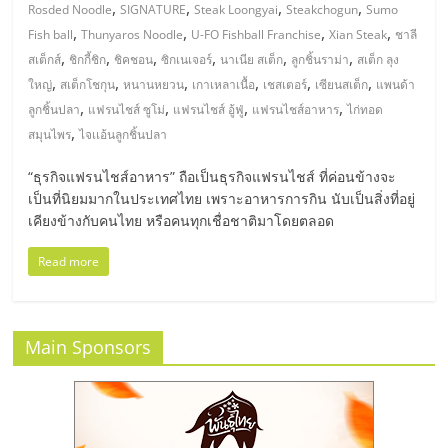
มอี
,
,
,
,
Rosded Noodle
SIGNATURE
Steak Loongyai
Steakchogun
Sumo
,
,
,
,
Fish ball
Thunyaros Noodle
U-FO Fishball Franchise
Xian Steak
ชาลี
ไทย,
,
,
,
,
,
,
สเต็กส์
ชิกกี้ชิก
ชิคชอน
ซิกเนเจอร์
นาเนีย สเต็ก
ลูกชิ้นราม่า
สเต็ก ลุง
,
,
,
,
,
,
ใหญ่
สเต็กโชกุน
หนานหยวน
เกาเหลาเนื้อ
เชสเตอร์
เซียนสเต็ก
แพนด้า
,
,
,
,
SMEs,
ลูกชิ้นปลา
แฟรนไชส์ ซูโม่
แฟรนไชส์ อู้ฟู่
แฟรนไชส์อาหาร
ไก่ทอด
,
สมุนไพร
ไจเเอ้นลูกชิ้นปลา
แฟ
“ธุรกิจแฟรนไชส์อาหาร” ถือเป็นธุรกิจแฟรนไชส์ ที่ค่อนข้างจะ
เป็นที่นิยมมากในประเทศไทย เพราะอาหารการกิน นับเป็นสิ่งที่อยู่
รน
เคียงข้างกับคนไทย หรือคนทุกเชื่อชาติมาโดยตลอด
Read more
ไชส์,
ที่
Main Sponsors
ปรึกษา