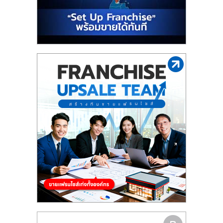
รน
ไชส์"
"ศูนย์
รวม
ข้อมูล
ธุรกิจ
SME
แห่ง
ประเทศไทย,
ThaiSMEsCenter,
รวม
ธุรกิจ
เอ
ส
เอ็
มอี