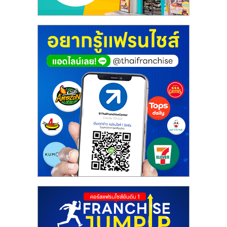
ศูนย์
รวม
แฟ
รน
ไชส์
พร้อม
ทำเล
สำหรับ