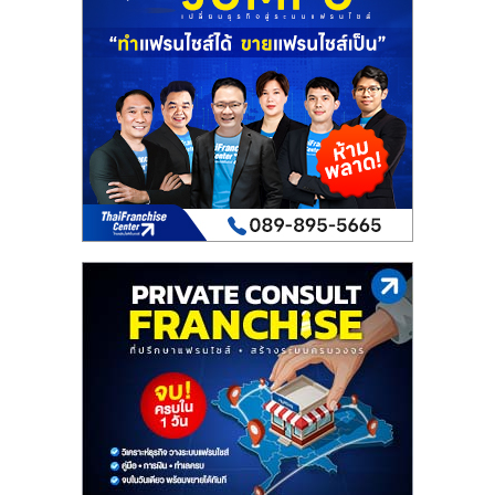
เปิด
ร้าน
ปรึกษา
ฟรี,
บริการ
พัฒนา
ระบบ
แฟ