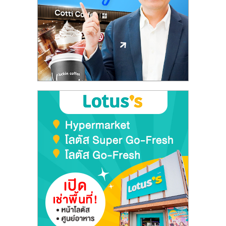
ลงทุน
และ
ขยาย
สา
ขา
แฟ
รน
ไชส์,