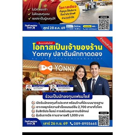
แฟ
รน
ไชส์
แฟ
รน
ไชส์
ขาย
หน้า
บ้าน