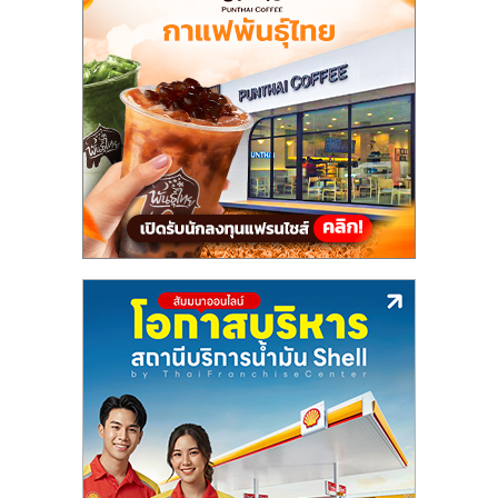
แฟ
รน
ไชส์,
รวม
แฟ
รน
ไชส์
ขาย