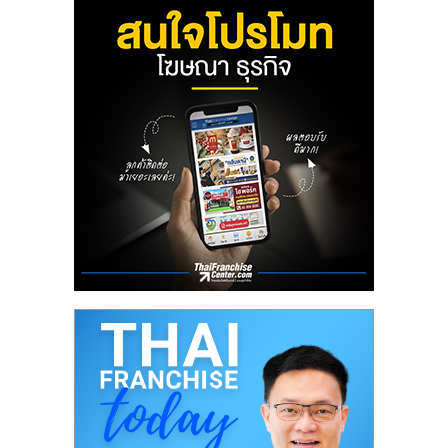
ลงทุน
น้อย
คืน
ทุน
ไว,
ที่
ปรึกษา
การ