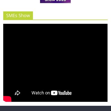
รน
ไชส์"
SMEs Show