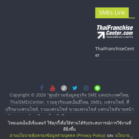
SMEs Link
ThaiFranchiseCent
er
Copyright © 2026
"ศูนย์รวมข้อมูลธุรกิจ SME แห่งประเทศไทย,
ThaiSMEsCenter, รวมธุรกิจเอสเอ็มอีไทย, SMEs, แฟรนไชส์, ที่
ปรึกษาแฟรนไชส์, รวมแฟรนไชส์ ขายแฟรนไชส์ แฟรนไชส์ขายหน้า
บ้าน ลงทุนน้อย คืนทุนไว, ที่ปรึกษาการลงทุนและขยายสาขาแฟรน
ไทยเอสเอ็มอีเซ็นเตอร์ ใช้คุกกี้เพื่อให้ท่านได้รับประสบการณ์การใช้งานที่
ไชส์, ศูนย์รวมแฟรนไชส์ พร้อมทำเลสำหรับเปิดร้าน ปรึกษาฟรี,
ดียิ่งขึ้น
บริการพัฒนาระบบแฟรนไชส์"
. All rights reserved.
อ่านนโยบายคุ้มครองข้อมูลส่วนบุคคล (Privacy Policy)
และ
นโยบาย