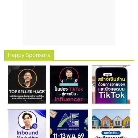
รน
ไชส์
ขาย
หน้า
บ้าน
ลงทุน
น้อย
คืน
Happy Sponsors
ทุน
ไว,
ที่
ปรึกษา
การ
ลงทุน
และ
ขยาย
สา
ขา
แฟ