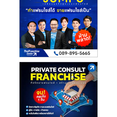
เปิด
ร้าน
ปรึกษา
ฟรี,
บริการ
พัฒนา
ระบบ
แฟ