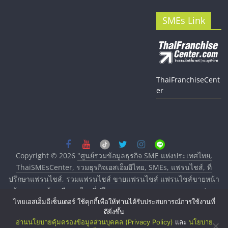
SMEs Link
ThaiFranchiseCent
er
Copyright © 2026
"ศูนย์รวมข้อมูลธุรกิจ SME แห่งประเทศไทย,
ThaiSMEsCenter, รวมธุรกิจเอสเอ็มอีไทย, SMEs, แฟรนไชส์, ที่
ปรึกษาแฟรนไชส์, รวมแฟรนไชส์ ขายแฟรนไชส์ แฟรนไชส์ขายหน้า
บ้าน ลงทุนน้อย คืนทุนไว, ที่ปรึกษาการลงทุนและขยายสาขาแฟรน
ไทยเอสเอ็มอีเซ็นเตอร์ ใช้คุกกี้เพื่อให้ท่านได้รับประสบการณ์การใช้งานที่
ไชส์, ศูนย์รวมแฟรนไชส์ พร้อมทำเลสำหรับเปิดร้าน ปรึกษาฟรี,
ดียิ่งขึ้น
บริการพัฒนาระบบแฟรนไชส์"
. All rights reserved.
อ่านนโยบายคุ้มครองข้อมูลส่วนบุคคล (Privacy Policy)
และ
นโยบาย