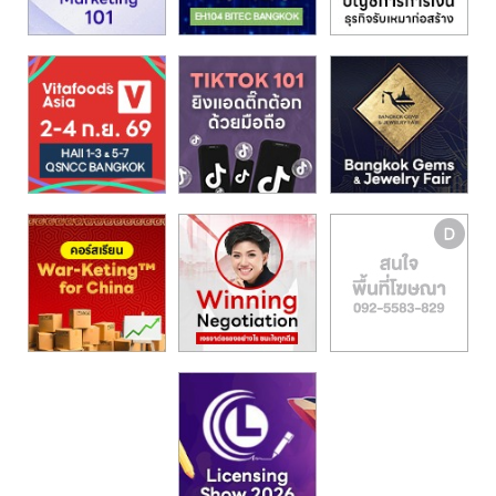
รน
ไชส์,
ศูนย์
รวม
แฟ
รน
ไชส์
พร้อม
ทำเล
สำหรับ
เปิด
ร้าน
ปรึกษา
ฟรี,
บริการ
พัฒนา
ระบบ
แฟ