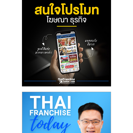
ลงทุน
น้อย
คืน
ทุน
ไว,
ที่
ปรึกษา
การ