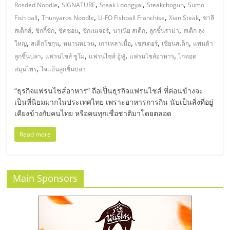
มอี
,
,
,
,
Rosded Noodle
SIGNATURE
Steak Loongyai
Steakchogun
Sumo
,
,
,
,
Fish ball
Thunyaros Noodle
U-FO Fishball Franchise
Xian Steak
ชาลี
ไทย,
,
,
,
,
,
,
สเต็กส์
ชิกกี้ชิก
ชิคชอน
ซิกเนเจอร์
นาเนีย สเต็ก
ลูกชิ้นราม่า
สเต็ก ลุง
,
,
,
,
,
,
ใหญ่
สเต็กโชกุน
หนานหยวน
เกาเหลาเนื้อ
เชสเตอร์
เซียนสเต็ก
แพนด้า
,
,
,
,
SMEs,
ลูกชิ้นปลา
แฟรนไชส์ ซูโม่
แฟรนไชส์ อู้ฟู่
แฟรนไชส์อาหาร
ไก่ทอด
,
สมุนไพร
ไจเเอ้นลูกชิ้นปลา
แฟ
“ธุรกิจแฟรนไชส์อาหาร” ถือเป็นธุรกิจแฟรนไชส์ ที่ค่อนข้างจะ
เป็นที่นิยมมากในประเทศไทย เพราะอาหารการกิน นับเป็นสิ่งที่อยู่
รน
เคียงข้างกับคนไทย หรือคนทุกเชื่อชาติมาโดยตลอด
Read more
ไชส์,
ที่
Main Sponsors
ปรึกษา