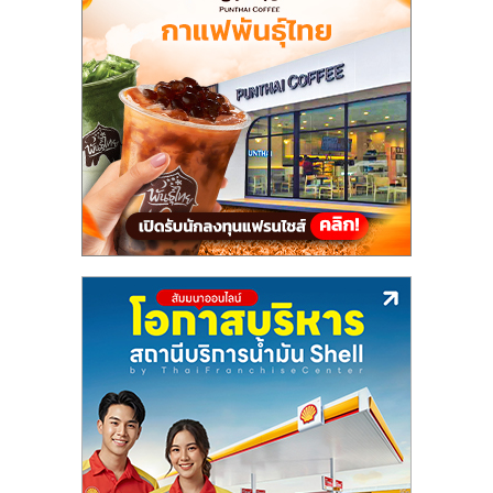
แฟ
รน
ไชส์,
รวม
แฟ
รน
ไชส์
ขาย