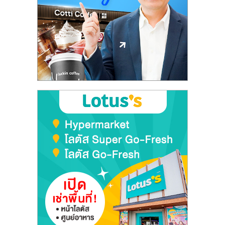
ลงทุน
และ
ขยาย
สา
ขา
แฟ
รน
ไชส์,