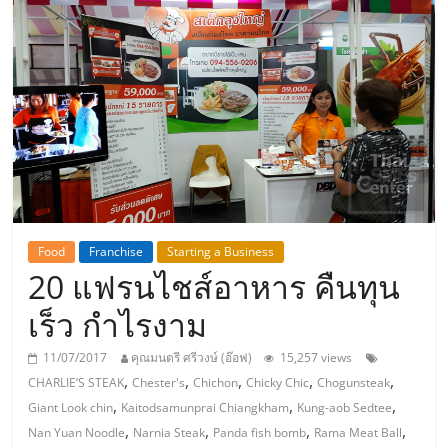
แห่ง
ประเทศไทย,
ThaiSMEsCenter,
รวม
ธุรกิจ
Food
Franchise
Starting a Business
20 แฟรนไชส์อาหาร คืนทุน
เอ
เร็ว กำไรงาม
ส
11/07/2017
คุณมนตรี ศรีวงษ์ (อ๊อฟ)
15,257 views
,
,
,
,
,
CHARLIE’S STEAK
Chester's
Chichon
Chicky Chic
Chogunsteak
เอ็
,
,
,
Giant Look chin
Kaitodsamunprai Chiangkham
Kung-aob Sedtee
,
,
,
,
Nan Yuan Noodle
Narnia Steak
Panda fish bomb
Rama Meat Ball