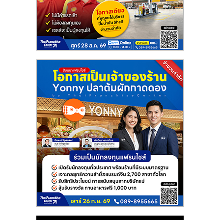
แฟ
รน
ไชส์
แฟ
รน
ไชส์
ขาย
หน้า
บ้าน