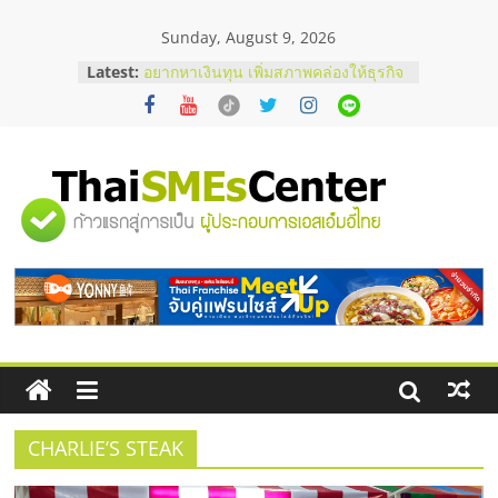
Skip
Sunday, August 9, 2026
to
content
Latest:
อยากหาเงินทุน เพิ่มสภาพคล่องให้ธุรกิจ
เริ่มยังไงให้ผ่านฉลุย
สัมมนาออนไลน์ โอกาสบริหารสถานี
บริการน้ำมัน Shell
สัมมนาลงทุน แฟรนไชส์ยอนนี่
ThaiFranchise Meet Up จับคู่แฟรน
"ศูนย์
ไชส์ ครั้งที่ 8
ร้านเครื่องเสียงคุณภาพสูง พร้อม
โซลูชันระบบภาพและเสียง
รวม
บริษัท Cybersecurity ในไทยที่ไหนดี?
วิธีเลือกผู้ให้บริการให้คุ้มค่าและตอบ
โจทย์ธุรกิจ
ข้อมูล
ธุรกิจ
SME
CHARLIE’S STEAK