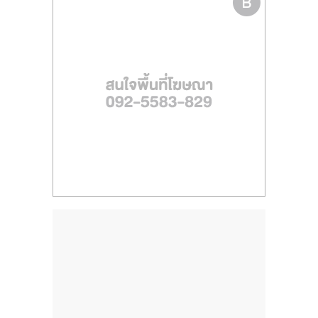
ไทย,
SMEs,
แฟ
รน
ไชส์,
ที่
ปรึกษา
แฟ
รน
ไชส์,
รวม
แฟ
รน
ไชส์
ขาย
แฟ
รน
ไชส์
แฟ