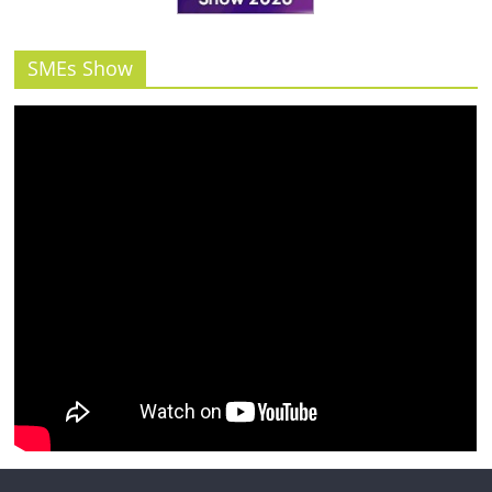
รน
ไชส์"
SMEs Show