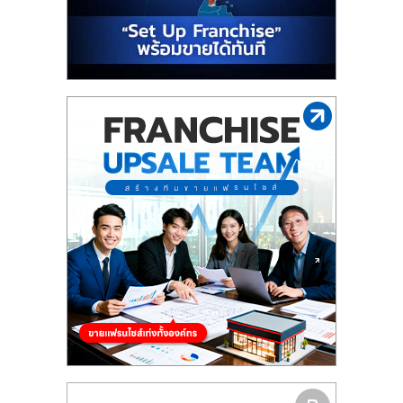
รน
ไชส์"
"ศูนย์
รวม
ข้อมูล
ธุรกิจ
SME
แห่ง
ประเทศไทย,
ThaiSMEsCenter,
รวม
ธุรกิจ
เอ
ส
เอ็
มอี