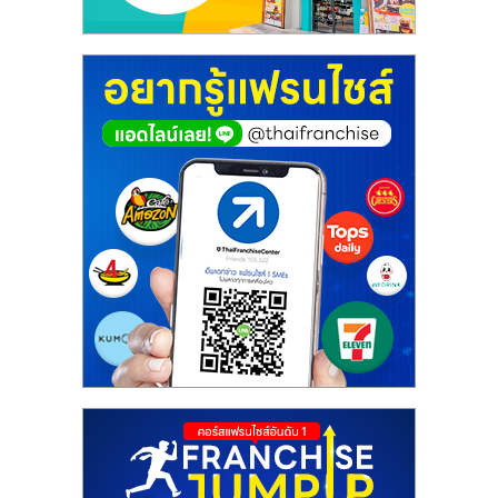
ศูนย์
รวม
แฟ
รน
ไชส์
พร้อม
ทำเล
สำหรับ