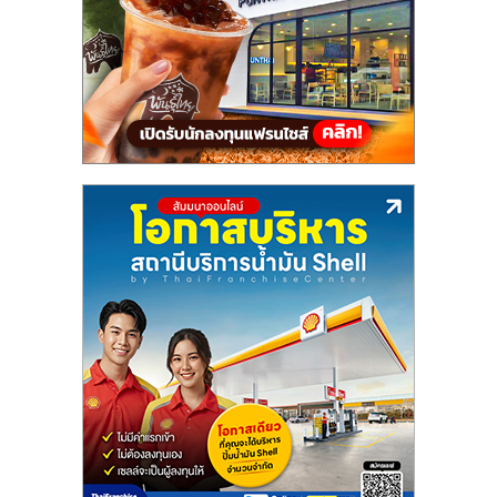
เปิด
ร้าน
ปรึกษา
ฟรี,
บริการ
พัฒนา
ระบบ
แฟ