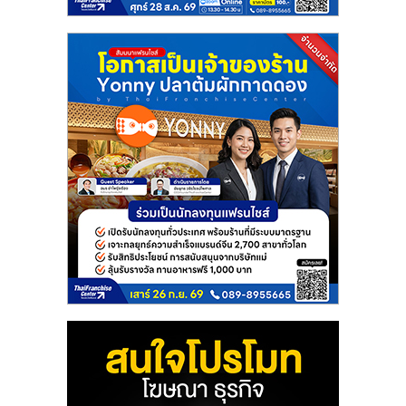
รน
ไชส์"
"ศูนย์
รวม
ข้อมูล
ธุรกิจ
SME
แห่ง
ประเทศไทย,
ThaiSMEsCenter,
รวม
ธุรกิจ
เอ
ส
เอ็
มอี