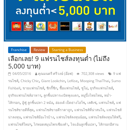
ลงทุน
และ
ขยาย
Franchise
Review
Starting a Business
สา
เลือกเลย! 9 แฟรนไชส์ลงทุนต่ำ (ไม่ถึง
5,000 บาท)
ขา
04/05/2016
คุณมนตรี ศรีวงษ์ (อ๊อฟ)
702,308 views
9 แฟ
,
,
,
,
,
รนไชส์
Chicky Chic
Giant Lookchin
LeKise
Mooping ThaiThai
Sumo
แฟ
,
,
,
,
,
,
Fishball
ขายแฟรนไชส์
ชิกกี้ชิก
ซื้อแฟรนไชส์
ซูโม่
ธุรกิจแฟรนไชส์
,
,
,
ธุรกิจแฟรนไชส์อาหาร
ลูกชิ้นปลาระเบิดพุงแตก
หมูปิ้งไทยไทย
หม่ำ-
,
,
,
,
,
รน
ไส้กรอก
อู้ฟู่ ลูกชิ้นปลา 2 หม้อ
ฮ่องเต้ เป็ดย่างไฮโซ
เลคิเซ่
แฟรนไชส์
แฟ
,
,
,
รนไชส์ขายดีที่สุด
แฟรนไชส์ขายดีราคาถูก
แฟรนไชส์ที่น่าสนใจ
แฟรนไชส์
,
,
,
,
น่าลงทุน
แฟรนไชส์มีอะไรบ้าง
แฟรนไชส์ลงทุนน้อย
แฟรนไชส์ลงทุนให้ฟรี
ไชส์,
,
,
,
แฟรนไชส์ใหม่ๆ
ไก่ทอดสมุนไพรเชียงคำ
ไจแอ้นลูกชิ้นปลา
ไส้กรอกอีสาน