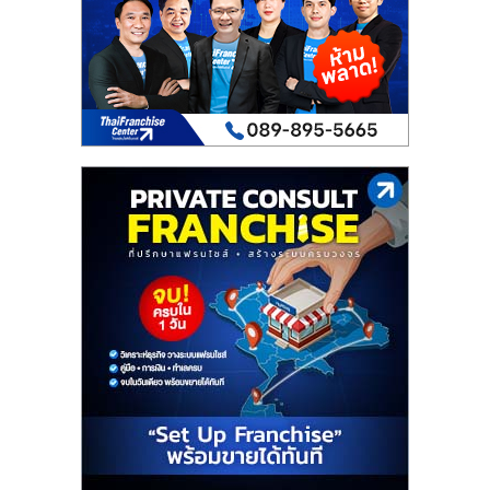
รน
ไชส์"