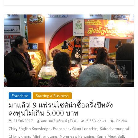
แฟ
รน
ไชส์
แฟ
รน
ไชส์
Franchise
Starting a Business
ขาย
มาแล้ว! 9 แฟรนไชส์น่าซื้อครึ่งปีหลัง
ลงทุนไม่เกิน 5,000 บาท
หน้า
21/06/2017
คุณมนตรี ศรีวงษ์ (อ๊อฟ)
5,553 views
Chicky
,
,
,
,
Chic
English Knowledge
Franchise
Giant Lookchin
Kaitodsamunprai
บ้าน
,
,
,
,
Chiangkham
Mini Tangtong
Nomneaw Pangping
Rama Meat Ball