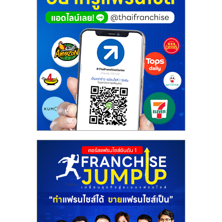
รน
ไชส์,
ศูนย์
รวม
แฟ
รน
ไชส์
พร้อม
ทำเล
สำหรับ
เปิด
ร้าน
ปรึกษา
ฟรี,
บริการ
พัฒนา
ระบบ
แฟ