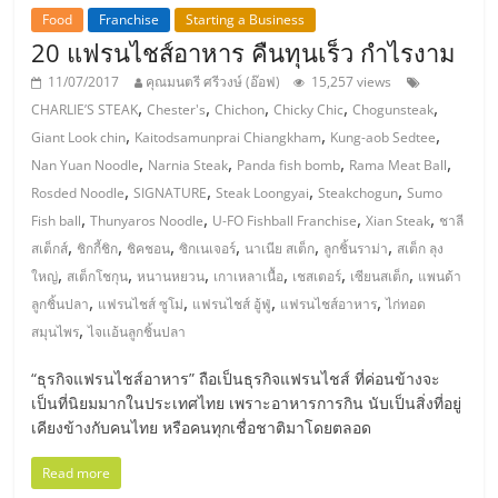
แฟ
Food
Franchise
Starting a Business
20 แฟรนไชส์อาหาร คืนทุนเร็ว กำไรงาม
รน
11/07/2017
คุณมนตรี ศรีวงษ์ (อ๊อฟ)
15,257 views
,
,
,
,
,
ไชส์,
CHARLIE’S STEAK
Chester's
Chichon
Chicky Chic
Chogunsteak
,
,
,
Giant Look chin
Kaitodsamunprai Chiangkham
Kung-aob Sedtee
,
,
,
,
Nan Yuan Noodle
Narnia Steak
Panda fish bomb
Rama Meat Ball
รวม
,
,
,
,
Rosded Noodle
SIGNATURE
Steak Loongyai
Steakchogun
Sumo
,
,
,
,
Fish ball
Thunyaros Noodle
U-FO Fishball Franchise
Xian Steak
ชาลี
แฟ
,
,
,
,
,
,
สเต็กส์
ชิกกี้ชิก
ชิคชอน
ซิกเนเจอร์
นาเนีย สเต็ก
ลูกชิ้นราม่า
สเต็ก ลุง
,
,
,
,
,
,
ใหญ่
สเต็กโชกุน
หนานหยวน
เกาเหลาเนื้อ
เชสเตอร์
เซียนสเต็ก
แพนด้า
รน
,
,
,
,
ลูกชิ้นปลา
แฟรนไชส์ ซูโม่
แฟรนไชส์ อู้ฟู่
แฟรนไชส์อาหาร
ไก่ทอด
,
สมุนไพร
ไจเเอ้นลูกชิ้นปลา
ไชส์
“ธุรกิจแฟรนไชส์อาหาร” ถือเป็นธุรกิจแฟรนไชส์ ที่ค่อนข้างจะ
เป็นที่นิยมมากในประเทศไทย เพราะอาหารการกิน นับเป็นสิ่งที่อยู่
ขาย
เคียงข้างกับคนไทย หรือคนทุกเชื่อชาติมาโดยตลอด
Read more