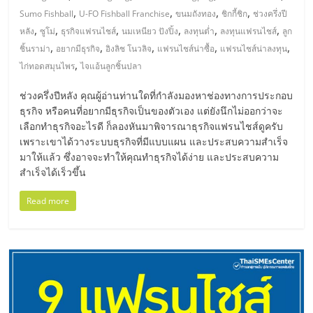
,
,
,
,
Sumo Fishball
U-FO Fishball Franchise
ขนมถังทอง
ชิกกี้ชิก
ช่วงครึ่งปี
ลงทุน
,
,
,
,
,
,
หลัง
ซูโม่
ธุรกิจแฟรนไชส์
นมเหนียว ปังปิ้ง
ลงทุนต่ำ
ลงทุนแฟรนไชส์
ลูก
,
,
,
,
,
ชิ้นราม่า
อยากมีธุรกิจ
อิงลิช โนวลิจ
แฟรนไชส์น่าซื้อ
แฟรนไชส์น่าลงทุน
น้อย
,
ไก่ทอดสมุนไพร
ไจแอ้นลูกชิ้นปลา
ช่วงครึ่งปีหลัง คุณผู้อ่านท่านใดที่กำลังมองหาช่องทางการประกอบ
คืน
ธุรกิจ หรือคนที่อยากมีธุรกิจเป็นของตัวเอง แต่ยังนึกไม่ออกว่าจะ
เลือกทำธุรกิจอะไรดี ก็ลองหันมาพิจารณาธุรกิจแฟรนไชส์ดูครับ
ทุน
เพราะเขาได้วางระบบธุรกิจที่มีแบบแผน และประสบความสำเร็จ
มาให้แล้ว ซึ่งอาจจะทำให้คุณทำธุรกิจได้ง่าย และประสบความ
สำเร็จได้เร็วขึ้น
ไว,
Read more
ที่
ปรึกษา
การ