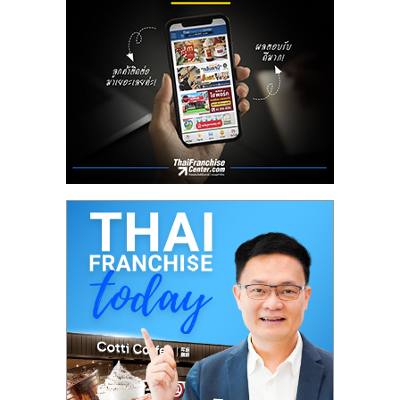
ไทย,
SMEs,
แฟ
รน
ไชส์,
ที่
ปรึกษา
แฟ
รน
ไชส์,
รวม
แฟ
รน
ไชส์
ขาย
แฟ
รน
ไชส์
แฟ