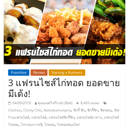
แห่ง
ประเทศไทย,
ThaiSMEsCenter,
รวม
ธุรกิจ
Franchise
Review
Starting a Business
3 แฟรนไชส์ไก่ทอด ยอดขาย
เอ
มีเด้ง!
ส
04/09/2018
คุณมนตรี ศรีวงษ์ (อ๊อฟ)
8,493 views
,
,
,
,
,
,
Chichon
Chicky Chic
Kaitodsamunprai
ชิกกี้ ชิก
ชิกกี้ชิก
ชิคชอน
เปิด
เอ็
,
,
,
,
ร้านแฟรนไชส์
แฟรนไชส์
แฟรนไชส์ชิกกี้ชิก
แฟรนไชส์อาหาร
แฟรนไชส์
,
,
,
ไก่ทอด
ไก่กรอบเกาหลี
ไก่ทอด
ไก่ทอดสมุนไพร