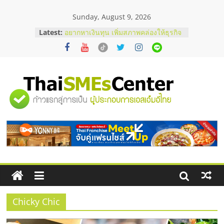
Skip
Sunday, August 9, 2026
to
content
Latest:
อยากหาเงินทุน เพิ่มสภาพคล่องให้ธุรกิจ
เริ่มยังไงให้ผ่านฉลุย
สัมมนาออนไลน์ โอกาสบริหารสถานี
บริการน้ำมัน Shell
สัมมนาลงทุน แฟรนไชส์ยอนนี่
ThaiFranchise Meet Up จับคู่แฟรน
"ศูนย์
ไชส์ ครั้งที่ 8
ร้านเครื่องเสียงคุณภาพสูง พร้อม
โซลูชันระบบภาพและเสียง
รวม
บริษัท Cybersecurity ในไทยที่ไหนดี?
วิธีเลือกผู้ให้บริการให้คุ้มค่าและตอบ
โจทย์ธุรกิจ
ข้อมูล
ธุรกิจ
SME
Chicky Chic