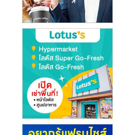
รน
ไชส์
ขาย
หน้า
บ้าน
ลงทุน
น้อย
คืน
ทุน
ไว,
ที่
ปรึกษา
การ
ลงทุน
และ
ขยาย
สา
ขา
แฟ