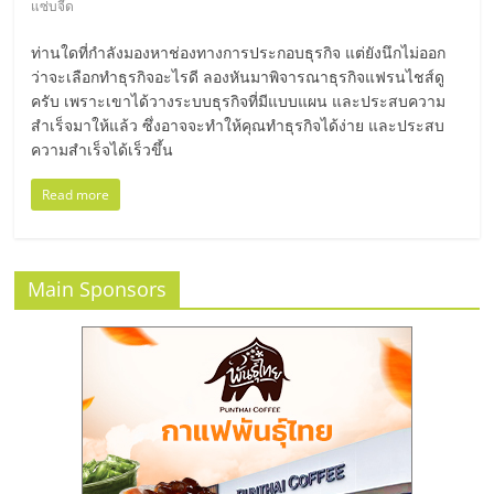
แซ่บจี๊ด
ศูนย์
ท่านใดที่กำลังมองหาช่องทางการประกอบธุรกิจ แต่ยังนึกไม่ออก
รวม
ว่าจะเลือกทำธุรกิจอะไรดี ลองหันมาพิจารณาธุรกิจแฟรนไชส์ดู
ครับ เพราะเขาได้วางระบบธุรกิจที่มีแบบแผน และประสบความ
สำเร็จมาให้แล้ว ซึ่งอาจจะทำให้คุณทำธุรกิจได้ง่าย และประสบ
แฟ
ความสำเร็จได้เร็วขึ้น
Read more
รน
ไชส์
Main Sponsors
พร้อม
ทำเล
สำหรับ