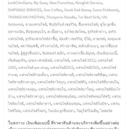
มอี
,
,
,
,
LookChinGiant
My Save
New Franchise
Nongfah Service
,
,
,
,
SHIPSMILE SERVICES
Star Coffee
Steak Dek Naew
Sumo Fishbomb
ไทย,
,
,
,
THONGCHAI PADTHAI
Thunyaros Noodle
Tor Beef Grill
Ufo
,
,
,
,
fishbomb
ขายแฟรนไชส์
ชิปป์สไมล์ เซอร์วิส
ซื้อแฟรนไชส์
ซูโม่ ลูกชิ้น
,
,
,
,
,
SMEs,
ปลาระเบิด
ดือจุ่นหมุนไก่
ต.เนื้อย่าง
ธงไชย ผัดไทย
ธุรกิจห้าดาว
ธุรกิจ
,
,
,
,
,
แฟรนไชส์
ธุรกิจแฟรนไชส์น่าซื้อ
น้องฟ้า เซอร์วิส
บีโค้
มายเซฟ
ลงทุนแฟ
,
,
,
,
,
รนไชส์
สตาร์คอฟฟี่
สร้างรายได้
สร้างอาชีพ
สเต็กเด็กแนว
อยากซื้อแฟ
แฟ
,
,
,
,
,
รนไชส์
อู้ฟู่ลูกชิ้นปลา
ฮิปสเตอร์ สเต็ก
เกาเหลาเนื้อ ธัญรส
เงินเฟ้อแบบนี้
,
,
,
,
เริ่มต้นธุรกิจ
เอชเจ เฟรชมิลค์
แฟรนไชส์
แฟรนไชส์ 2022
แฟรนไชส์
รน
,
,
,
,
2565
แฟรนไชส์ pet shop
แฟรนไชส์2022
แฟรนไชส์2565
แฟรนไชส์
,
,
,
,
กาแฟ
แฟรนไชส์ก๋วยเตี๋ยว
แฟรนไชส์ขายดี
แฟรนไชส์ขายดีที่สุด
แฟรน
ไชส์,
,
,
,
,
ไชส์ขายดีราคาถูก
แฟรนไชส์ชาไข่มุก
แฟรนไชส์ดีๆ
แฟรนไชส์ที่น่าสนใจ
,
,
,
แฟรนไชส์น่าลงทุน
แฟรนไชส์น่าสนใจ
แฟรนไชส์มาใหม่
แฟรนไชส์มีอะไร
ที่
,
,
,
,
บ้าง
แฟรนไชส์ราคาถูก
แฟรนไชส์ลงทุนน้อย
แฟรนไชส์ลงทุนให้ฟรี
แฟรน
,
,
,
,
ไชส์อะไรดี
แฟรนไชส์อาหาร
แฟรนไชส์อเมซอน
แฟรนไชส์โนบิชา
แฟรน
,
,
,
,
ปรึกษา
ไชส์ใหม่
แฟรนไชส์ใหม่ๆ
ไจแอ้น ลูกชิ้นปลา
ไอดูโฟร์ไอเดีย
ไฮพอร์ค
ในสภาวะ เงินเฟ้อแบบนี้ ที่ราคาสินค้าและบริการเพิ่มขึ้นอย่างต่อ