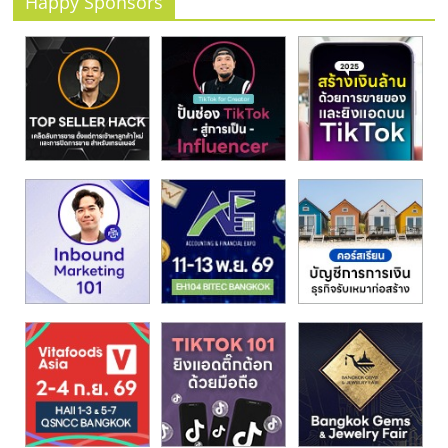
Happy Sponsors
รน
ไชส์,
ศูนย์
รวม
แฟ
รน
ไชส์
พร้อม
ทำเล
สำหรับ
เปิด
ร้าน
ปรึกษา
ฟรี,
บริการ
พัฒนา
ระบบ
แฟ