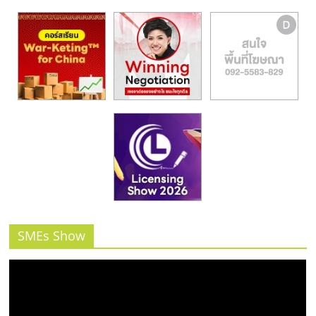
รน
ไชส์"
SMEs Show