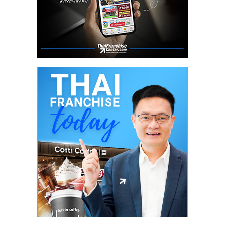
ลงทุน
และ
ขยาย
สา
ขา
แฟ
รน
ไชส์,