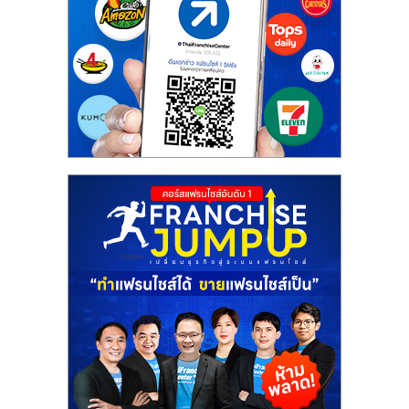
เปิด
ร้าน
ปรึกษา
ฟรี,
บริการ
พัฒนา
ระบบ
แฟ