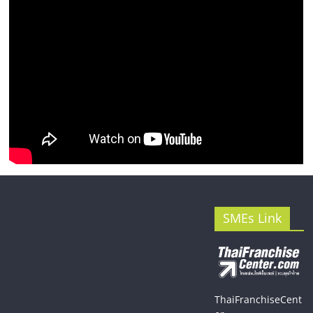
SMEs Link
ThaiFranchiseCent