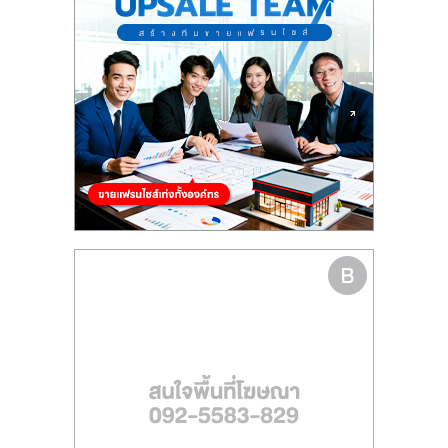
ไทย,
SMEs,
แฟ
รน
ไชส์,
ที่
ปรึกษา
แฟ
รน
ไชส์,
รวม
แฟ
รน
ไชส์
ขาย
แฟ
รน
ไชส์
แฟ