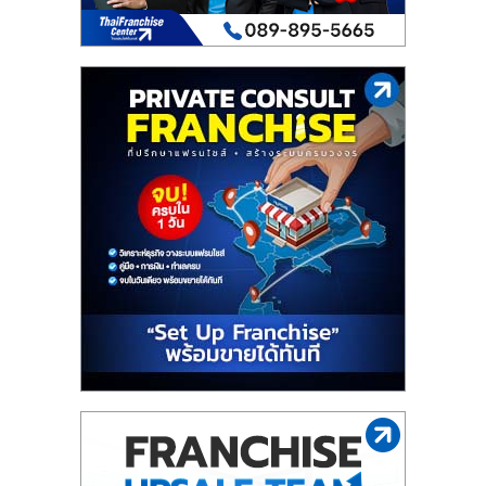
รน
ไชส์"
"ศูนย์
รวม
ข้อมูล
ธุรกิจ
SME
แห่ง
ประเทศไทย,
ThaiSMEsCenter,
รวม
ธุรกิจ
เอ
ส
เอ็
มอี