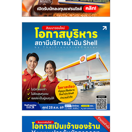
แฟ
รน
ไชส์
แฟ
รน
ไชส์
ขาย
หน้า
บ้าน