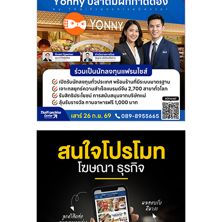
ลงทุน
น้อย
คืน
ทุน
ไว,
ที่
ปรึกษา
การ