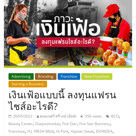
แห่ง
ประเทศไทย,
ThaiSMEsCenter,
รวม
ธุรกิจ
Advertising
Branding
Franchise
New Franchise
Starting a Business
เอ
เงินเฟ้อแบบนี้ ลงทุนแฟรน
ส
ไชส์อะไรดี?
,
26/05/2022
คุณมนตรี ศรีวงษ์ (อ๊อฟ)
556 views
BCO
เอ็
,
,
,
,
Beauty Center
Duejunmunkai
Five Star
Five Star Business
,
,
,
,
,
Franchise
H.J. FRESH MILK
Hi Pork
Hipster Steak
IDO4IDEA