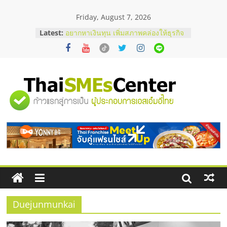
Skip
Friday, August 7, 2026
to
content
Latest:
อยากหาเงินทุน เพิ่มสภาพคล่องให้ธุรกิจ
เริ่มยังไงให้ผ่านฉลุย
สัมมนาออนไลน์ โอกาสบริหารสถานี
บริการน้ำมัน Shell
สัมมนาลงทุน แฟรนไชส์ยอนนี่
ThaiFranchise Meet Up จับคู่แฟรน
"ศูนย์
ไชส์ ครั้งที่ 8
ร้านเครื่องเสียงคุณภาพสูง พร้อม
โซลูชันระบบภาพและเสียง
รวม
บริษัท Cybersecurity ในไทยที่ไหนดี?
วิธีเลือกผู้ให้บริการให้คุ้มค่าและตอบ
โจทย์ธุรกิจ
ข้อมูล
ธุรกิจ
SME
Duejunmunkai