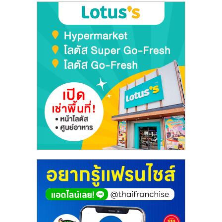
ศูนย์
รวม
แฟ
รน
ไชส์
พร้อม
ทำเล
สำหรับ