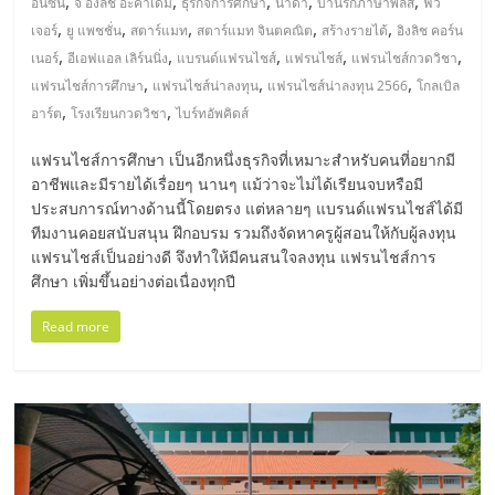
,
,
,
,
,
อันซัน
จี อิงลิช อะคาเดมี่
ธุรกิจการศึกษา
นาด้า
บ้านรักภาษาพลัส
ฟิว
ศูนย์
,
,
,
,
,
เจอร์
ยู แพชชั่น
สตาร์แมท
สตาร์แมท จินตคณิต
สร้างรายได้
อิงลิช คอร์น
,
,
,
,
,
เนอร์
อีเอฟแอล เลิร์นนิ่ง
แบรนด์แฟรนไชส์
แฟรนไชส์
แฟรนไชส์กวดวิชา
รวม
,
,
,
แฟรนไชส์การศึกษา
แฟรนไชส์น่าลงทุน
แฟรนไชส์น่าลงทุน 2566
โกลเบิล
,
,
อาร์ต
โรงเรียนกวดวิชา
ไบร์ทอัพคิดส์
แฟ
แฟรนไชส์การศึกษา เป็นอีกหนึ่งธุรกิจที่เหมาะสำหรับคนที่อยากมี
อาชีพและมีรายได้เรื่อยๆ นานๆ แม้ว่าจะไม่ได้เรียนจบหรือมี
รน
ประสบการณ์ทางด้านนี้โดยตรง แต่หลายๆ แบรนด์แฟรนไชส์ได้มี
ทีมงานคอยสนับสนุน ฝึกอบรม รวมถึงจัดหาครูผู้สอนให้กับผู้ลงทุน
ไชส์
แฟรนไชส์เป็นอย่างดี จึงทำให้มีคนสนใจลงทุน แฟรนไชส์การ
ศึกษา เพิ่มขึ้นอย่างต่อเนื่องทุกปี
พร้อม
Read more
ทำเล
สำหรับ