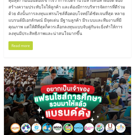
แฟ
คุ้มสุด? ก่อนอื่นต้องเข้าใจว่าการเปิดร้านในห้างสินค้าต้องดี ต้อง
สร้างความประทับใจให้ลูกค้า และต้องมีการบริหารจัดการที่ดีร่วม
รน
ด้วย ดังนั้นการลงทุนแฟรนไชส์คือตอบโจทย์ได้ชัดเจนที่สุด หลาย
แบรนด์มีเอกลักษณ์ มีจุดเด่น มีฐานลูกค้า มีระบบและทีมงานที่มี
คุณภาพ แต่ให้ดีที่สุดก็ควรเลือกลงทุนแบบจับคู่กันจะยิ่งทำให้การ
ไชส์,
ลงทุนมีประสิทธิภาพและน่าสนใจมากขึ้น
Read more
รวม
แฟ
รน
ไชส์
ขาย