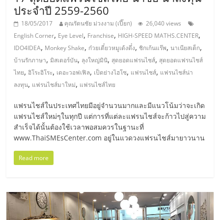
รน
ประจำปี 2559-2560
ไชส์
18/05/2017
คุณรัตนชัย ม่วงงาม (เปี๊ยก)
26,040 views
ขาย
,
,
,
,
English Corner
Eye Level
Franchise
HIGH-SPEED MATHS.CENTER
หน้า
,
,
,
,
,
IDO4IDEA
Monkey Shake
ก๋วยเตี๋ยวหมูเด้งดึ๋ง
ชิกเก้นแร๊พ
นาเนียสเต็ก
บ้าน
,
,
,
,
บ้านรักภาษา
มิสเตอร์บัน
ลุงใหญ่มินิ
สุดยอดแฟรนไชส์
สุดยอดแฟรนไชส์
ลงทุน
,
,
,
,
,
ไทย
อิโระอิโระ
เดอะวอฟเฟิล
เป็ดย่างไฮโซ
แฟรนไชส์
แฟรนไชส์น่า
น้อย
,
,
ลงทุน
แฟรนไชส์มาใหม่
แฟรนไชส์ไทย
คืน
ทุน
แฟรนไชส์ในประเทศไทยมีอยู่จำนวนมากและมีแนวโน้มว่าจะเกิด
ไว,
แฟรนไชส์ใหม่ๆในทุกปี แต่การที่แต่ละแฟรนไชส์จะก้าวไปสู่ความ
ที่
สำเร็จได้นั้นต้องใช้เวลาพอสมควรในฐานะที่
ปรึกษา
www.ThaiSMEsCenter.com อยู่ในแวดวงแฟรนไชส์มายาวนาน
การ
ลงทุน
Read more
และ
ขยาย
สา
ขา
แฟ