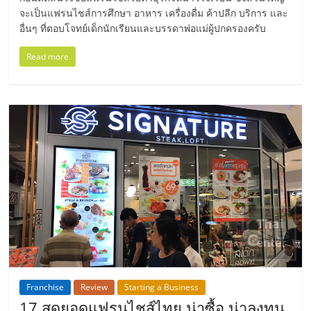
ไทย,
จะเป็นแฟรนไชส์การศึกษา อาหาร เครื่องดื่ม ค้าปลีก บริการ และ
SMEs,
อื่นๆ ที่ตอบโจทย์เด็กนักเรียนและบรรดาพ่อแม่ผู้ปกครองครับ
แฟ
รน
Read more
ไชส์,
ที่
ปรึกษา
แฟ
รน
ไชส์,
รวม
แฟ
รน
ไชส์
ขาย
แฟ
รน
ไชส์
Franchise
Review
Starting a Business
แฟ
17 สุดยอดแฟรนไชส์ไทย น่าซื้อ น่าลงทุน