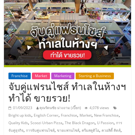
แห่ง
ประเทศไทย,
ThaiSMEsCenter,
รวม
ธุรกิจ
Franchise
Market
Marketing
Starting a Business
จับคู่แฟรนไชส์ ทำเลในห้างฯ
เอ
ทำได้ ขายรวย!
ส
01/09/2023
คุณรัตนชัย ม่วงงาม (เปี๊ยก)
4,078 views
,
,
,
,
,
Bright up kids
English Corner
Franchise
Market
New Franchise
เอ็
,
,
,
,
Quality Kids
Scoozi Urban Pizza
The Black Dragon
U Passion
การ
,
,
,
,
,
จับคู่ธุรกิจ
การจับคู่แฟรนไชส์
ขายแฟรนไชส์
ครีมสตูดิโอ
ควอลิตี้ คิดส์