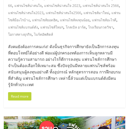
,
,
,
,
66
แฟรนไชส์น่าสนใจ
แฟรนไชส์น่าสนใจ 2023
แฟรนไชส์น่าสนใจ 2566
ลงทุน
,
,
,
แฟรนไชส์น่าสนใจ2023
แฟรนไชส์น่าสนใจ2566
แฟรนไชส์มาใหม่
แฟรน
,
,
,
,
ไชส์มีอะไรบ้าง
แฟรนไชส์ยอดฮิต
แฟรนไชส์ลงทุนน้อย
แฟรนไชส์อะไรดี
น้อย
,
,
,
,
แฟรนไชส์แบรนด์ดัง
แฟรนไชส์ใหม่ๆ
โกลเบิล อาร์ต
โรงเรียนกวดวิชา
,
โอกาสทางธุรกิจ
ไบร์ทอัพคิดส์
คืน
สังคมยังต้องการคนเก่ง! ดังนั้นธุรกิจการศึกษายังเป็นอีกการลงทุน
ที่ตอบโจทย์ได้อย่างดี พ่อแม่ผู้ปกครองทต้องการเห็นลูกหลานมี
ทุน
ความรู้ความสามารถ อย่างไรก็ดีการลงทุน แฟรนไชส์การศึกษา
จำเป็นต้องเลือกให้เหมาะสม ซึ่งปัจจุบันมีหลายแฟรนไชส์พร้อม
ไว,
สนับสนุนผู้ลงทุนอย่างดี ทั้งอุปกรณ์ หลักสูตรการสอน การฝึกอบรม
ที่สำคัญ แฟรนไชส์การศึกษา เหล่านี้ล้วนแต่เป็นแบรนด์ดังมีคน
รู้จักทั่วประเทศ
ที่
Read more
ปรึกษา
การ