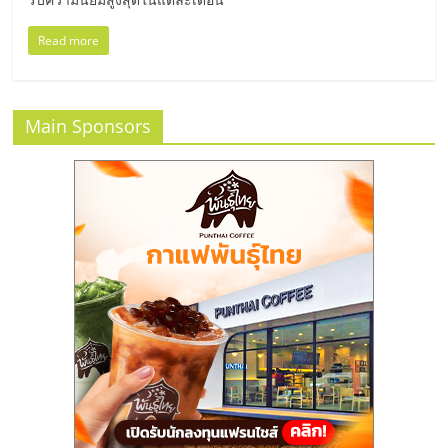
รน
ไชส์"
Read more
Main Sponsors