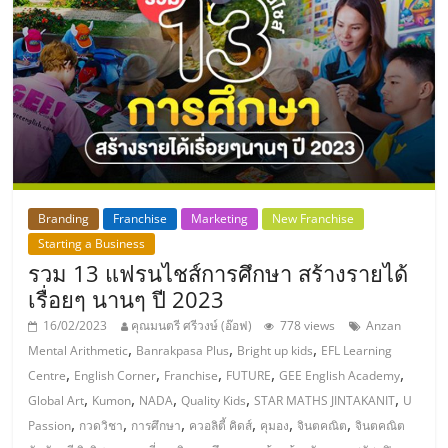
ลงทุน
และ
ขยาย
สา
Branding
Franchise
Marketing
New Franchise
ขา
Starting a Business
รวม 13 แฟรนไชส์การศึกษา สร้างรายได้
เรื่อยๆ นานๆ ปี 2023
แฟ
16/02/2023
คุณมนตรี ศรีวงษ์ (อ๊อฟ)
778 views
Anzan
,
,
,
รน
Mental Arithmetic
Banrakpasa Plus
Bright up kids
EFL Learning
,
,
,
,
,
Centre
English Corner
Franchise
FUTURE
GEE English Academy
,
,
,
,
,
Global Art
Kumon
NADA
Quality Kids
STAR MATHS JINTAKANIT
U
ไชส์,
,
,
,
,
,
,
Passion
กวดวิชา
การศึกษา
ควอลิตี้ คิดส์
คุมอง
จินตคณิต
จินตคณิต