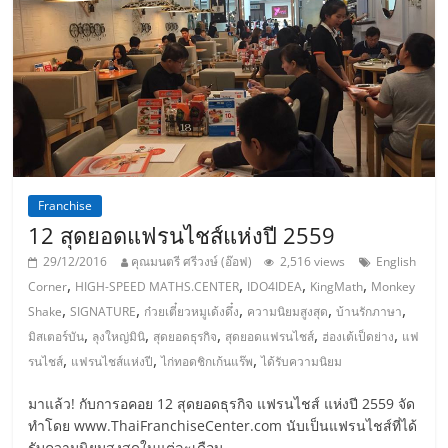
รน
ไชส์,
ศูนย์
รวม
แฟ
รน
ไชส์
พร้อม
Franchise
ทำเล
12 สุดยอดแฟรนไชส์แห่งปี 2559
สำหรับ
เปิด
29/12/2016
คุณมนตรี ศรีวงษ์ (อ๊อฟ)
2,516 views
English
ร้าน
,
,
,
,
Corner
HIGH-SPEED MATHS.CENTER
IDO4IDEA
KingMath
Monkey
ปรึกษา
,
,
,
,
,
Shake
SIGNATURE
ก๋วยเตี๋ยวหมูเด้งดึ๋ง
ความนิยมสูงสุด
บ้านรักภาษา
ฟรี,
,
,
,
,
,
มิสเตอร์บัน
ลุงใหญ่มินิ
สุดยอดธุรกิจ
สุดยอดแฟรนไชส์
ฮ่องเต้เป็ดย่าง
แฟ
บริการ
,
,
,
รนไชส์
แฟรนไชส์แห่งปี
ไก่ทอดชิกเก้นแร๊พ
ได้รับความนิยม
พัฒนา
ระบบ
มาแล้ว! กับการอคอย 12 สุดยอดธุรกิจ แฟรนไชส์ แห่งปี 2559 จัด
แฟ
ทำโดย www.ThaiFranchiseCenter.com นับเป็นแฟรนไชส์ที่ได้
รับความนิยมสูงสุดในแต่ละเดือน