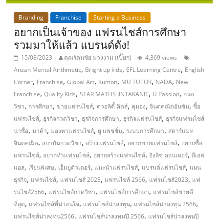
แฟ
รน
Branding
Franchise
Starting a Business
อยากเป็นเจ้าของ แฟรนไชส์การศึกษา
รวมมาให้แล้ว แบรนด์ดัง!
ไชส์
15/08/2023
คุณรัตนชัย ม่วงงาม (เปี๊ยก)
4,369 views
,
,
,
Anzan Mental Arithmetic
Bright up kids
EFL Learning Centre
English
แฟ
,
,
,
,
,
,
Corner
Franchise
Global Art
Kumon
MU TUTOR
NADA
New
,
,
,
,
Franchise
Quality Kids
STAR MATHS JINTAKANIT
U Passion
กวด
รน
,
,
,
,
,
,
วิชา
การศึกษา
ขายแฟรนไชส์
ควอลิตี้ คิดส์
คุมอง
จินตคณิตอันซัน
ซื้อ
,
,
,
,
แฟรนไชส์
ธุรกิจกวดวิชา
ธุรกิจการศึกษา
ธุรกิจแฟรนไชส์
ธุรกิจแฟรนไชส์
ไชส์
,
,
,
,
,
น่าซื้อ
นาด้า
มองหาแฟรนไชส์
ยู แพชชั่น
ระบบการศึกษา
สตาร์แมท
,
,
,
,
จินตคณิต
สถาบันกวดวิชา
สร้างแฟรนไชส์
อยากขายแฟรนไชส์
อยากซื้อ
ขาย
,
,
,
,
แฟรนไชส์
อยากทำแฟรนไชส์
อยากสร้างแฟรนไชส์
อิงลิช คอนเนอร์
อีเอฟ
,
,
,
,
,
แอล
เรียนพิเศษ
เอ็มยูติวเตอร์
แนะนำแฟรนไชส์
แบรนด์แฟรนไชส์
แผน
,
,
,
,
,
หน้า
ธุรกิจ
แฟรนไชส์
แฟรนไชส์ 2023
แฟรนไชส์ 2566
แฟรนไชส์2023
แฟ
,
,
,
รนไชส์2566
แฟรนไชส์กวดวิชา
แฟรนไชส์การศึกษา
แฟรนไชส์ขายดี
,
,
,
,
ที่สุด
แฟรนไชส์ที่น่าสนใจ
แฟรนไชส์น่าลงทุน
แฟรนไชส์น่าลงทุน 2566
บ้าน
,
,
แฟรนไชส์น่าลงทุน2566
แฟรนไชส์น่าลงทุนปี 2566
แฟรนไชส์น่าลงทุนปี