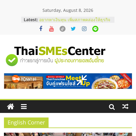
Skip
Saturday, August 8, 2026
to
บริษัท Cybersecurity ในไทยที่ไหนดี?
content
Latest:
วิธีเลือกผู้ให้บริการให้คุ้มค่าและตอบ
โจทย์ธุรกิจ
อยากหาเงินทุน เพิ่มสภาพคล่องให้ธุรกิจ
เริ่มยังไงให้ผ่านฉลุย
สัมมนาออนไลน์ โอกาสบริหารสถานี
บริการน้ำมัน Shell
"ศูนย์
สัมมนาลงทุน แฟรนไชส์ยอนนี่
ThaiFranchise Meet Up จับคู่แฟรน
ไชส์ ครั้งที่ 8
รวม
ร้านเครื่องเสียงคุณภาพสูง พร้อม
โซลูชันระบบภาพและเสียง
ข้อมูล
ธุรกิจ
SME
English Corner