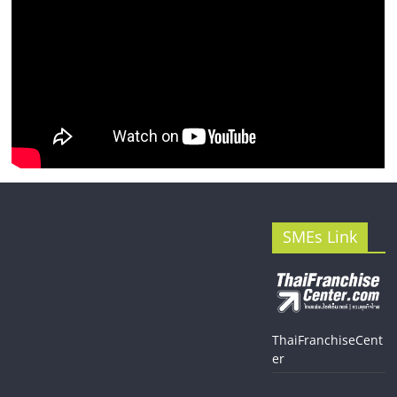
SMEs Link
ThaiFranchiseCent
er