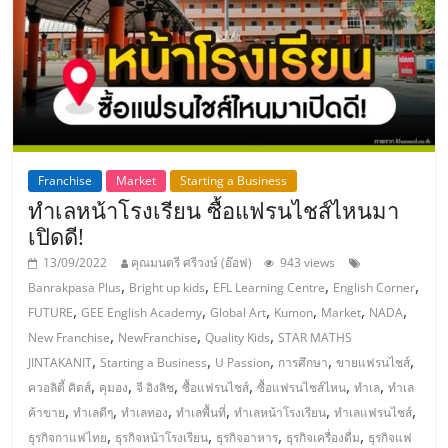
เปิด
ร้าน
ปรึกษา
ฟรี,
Franchise
Market
Starting a Business
ทำเลหน้าโรงเรียน ซื้อแฟรนไชส์ไหนมา
บริการ
เปิดดี!
13/09/2022
คุณมนตรี ศรีวงษ์ (อ๊อฟ)
943 views
พัฒนา
,
,
,
,
Banrakpasa Plus
Bright up kids
EFL Learning Centre
English Corner
,
,
,
,
,
,
FUTURE
GEE English Academy
Global Art
Kumon
Market
NADA
,
,
,
ระบบ
New Franchise
NewFranchise
Quality Kids
STAR MATHS
,
,
,
,
,
JINTAKANIT
Starting a Business
U Passion
การศึกษา
ขายแฟรนไชส์
,
,
,
,
,
,
ควอลิตี้ คิดส์
คุมอง
จี อิงลิช
ซื้อแฟรนไชส์
ซื้อแฟรนไชส์ไหน
ทำเล
ทำเล
แฟ
,
,
,
,
,
,
ค้าขาย
ทำเลดีๆ
ทำเลทอง
ทำเลพื้นที่
ทำเลหน้าโรงเรียน
ทำเลแฟรนไชส์
,
,
,
,
ธุรกิจกาแฟไทย
ธุรกิจหน้าโรงเรียน
ธุรกิจอาหาร
ธุรกิจเครื่องดื่ม
ธุรกิจแฟ