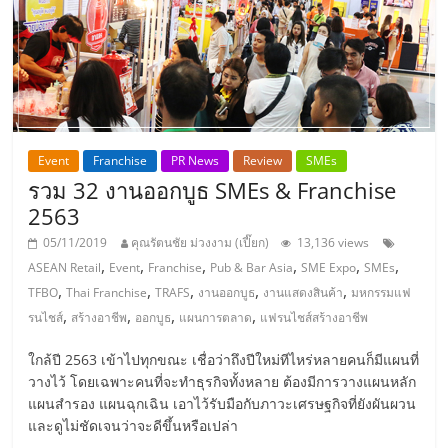
ไทย,
SMEs,
แฟ
รน
ไชส์,
ที่
ปรึกษา
Event
Franchise
PR News
Review
SMEs
แฟ
รวม 32 งานออกบูธ SMEs & Franchise
รน
2563
ไชส์,
รวม
05/11/2019
คุณรัตนชัย ม่วงงาม (เปี๊ยก)
13,136 views
แฟ
,
,
,
,
,
,
ASEAN Retail
Event
Franchise
Pub & Bar Asia
SME Expo
SMEs
รน
,
,
,
,
,
TFBO
Thai Franchise
TRAFS
งานออกบูธ
งานแสดงสินค้า
มหกรรมแฟ
ไชส์
,
,
,
,
รนไชส์
สร้างอาชีพ
ออกบูธ
แผนการตลาด
แฟรนไชส์สร้างอาชีพ
ขาย
แฟ
ใกล้ปี 2563 เข้าไปทุกขณะ เชื่อว่าถึงปีใหม่ทีไหร่หลายคนก็มีแผนที่
วางไว้ โดยเฉพาะคนที่จะทำธุรกิจทั้งหลาย ต้องมีการวางแผนหลัก
รน
แผนสำรอง แผนฉุกเฉิน เอาไว้รับมือกับภาวะเศรษฐกิจที่ยังผันผวน
ไชส์
และดูไม่ชัดเจนว่าจะดีขึ้นหรือเปล่า
แฟ