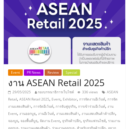
แห่ง
ประเทศไทย,
ThaiSMEsCenter,
รวม
ธุรกิจ
Event
PR News
Review
Special
งาน ASEAN Retail 2025
เอ
29/05/2025
กองบรรณาธิการเว็บไซต์
336 views
ASEAN
ส
,
,
,
,
,
Retail
ASEAN Retail 2025
Event
Exhibitor
การจัดงานอีเว้นท์
การจัด
,
,
,
,
งานแสดงสินค้า
การจัดอีเว้นท์
การจับคู่ธุรกิจ
การเข้าร่วมอีเว้นท์
งาน
เอ็
,
,
,
,
,
Event
งานออกบูธ
งานอีเว้นท์
งานแสดงสินค้า
งานแสดงสินค้าค้าปลีก
,
,
,
,
,
จองบูธ
จองพื้นที่บูธ
จัดงาน Event
ธุรกิจค้าปลีก
ธุรกิจแฟรนไชส์
รวมงาน
,
,
,
,
ออกบูธ
รวมงานแสดงสินค้า
ร่วมงานออกบูธ
สำหรับธุรกิจค้าปลีก
อยาก