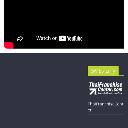
SMEs Link
ThaiFranchiseCent
er