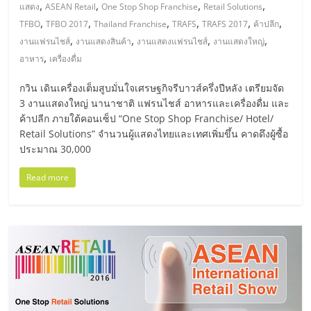
,
,
,
,
แสดง
ASEAN Retail
One Stop Shop Franchise
Retail Solutions
รน
,
,
,
,
,
,
TFBO
TFBO 2017
Thailand Franchise
TRAFS
TRAFS 2017
ค้าปลีก
ไชส์,
,
,
,
,
งานแฟรนไชส์
งานแสดงสินค้า
งานแสดงแฟรนไชส์
งานแสดงใหญ่
ศูนย์
,
อาหาร
เครื่องดื่ม
รวม
แฟ
กวิน เดินเครื่องเต็มสูบมั่นใจเศรษฐกิจรีบาวส์ครึ่งปีหลัง เตรียมจัด
รน
3 งานแสดงใหญ่ นานาชาติ แฟรนไชส์ อาหารและเครื่องดื่ม และ
ไชส์
ค้าปลีก ภายใต้คอนเซ็ป “One Stop Shop Franchise/ Hotel/
พร้อม
Retail Solutions” จำนวนผู้แสดงไทยและเทศเพิ่มขึ้น คาดดึงผู้ซื้อ
ทำเล
ประมาณ 30,000
สำหรับ
เปิด
Read more
ร้าน
ปรึกษา
ฟรี,
บริการ
พัฒนา
ระบบ
แฟ