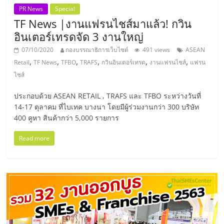
รน
PR News
Special
TF News |งานแฟรนไชส์มาแล้ว! กวิน
ไชส์"
อินเตอร์เทรดจัด 3 งานใหญ่
07/10/2020
กองบรรณาธิการเว็บไซต์
491 views
ASEAN
"ศูนย์
,
,
,
,
,
,
Retail
TF News
TFBO
TRAFS
กวินอินเตอร์เทรด
งานแฟรนไชส์
แฟรน
รวม
ไชส์
ข้อมูล
ธุรกิจ
ประกอบด้วย ASEAN RETAIL , TRAFS และ TFBO ระหว่างวันที่
SME
14-17 ตุลาคม ที่ไบเทค บางนา โดยมีผู้ร่วมงานกว่า 300 บริษัท
แห่ง
400 คูหา สินค้ากว่า 5,000 รายการ
ประเทศไทย,
Read more
ThaiSMEsCenter,
รวม
ธุรกิจ
เอ
ส
เอ็
มอี