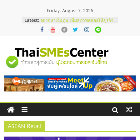
Skip
Friday, August 7, 2026
to
บริษัท Cybersecurity ในไทยที่ไหนดี?
content
Latest:
วิธีเลือกผู้ให้บริการให้คุ้มค่าและตอบ
โจทย์ธุรกิจ
อยากหาเงินทุน เพิ่มสภาพคล่องให้ธุรกิจ
เริ่มยังไงให้ผ่านฉลุย
สัมมนาออนไลน์ โอกาสบริหารสถานี
"ศูนย์
บริการน้ำมัน Shell
สัมมนาลงทุน แฟรนไชส์ยอนนี่
ThaiFranchise Meet Up จับคู่แฟรน
รวม
ไชส์ ครั้งที่ 8
ร้านเครื่องเสียงคุณภาพสูง พร้อม
โซลูชันระบบภาพและเสียง
ข้อมูล
ธุรกิจ
SME
ASEAN Retail