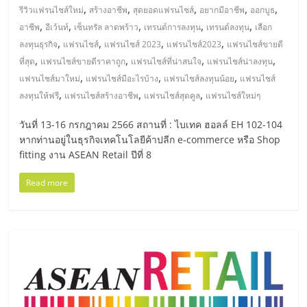
,
,
,
,
,
รีวิวแฟรนไชส์ใหม่
สร้างอาชีพ
สุดยอดแฟรนไชส์
อยากมีอาชีพ
ออกบูธ
ลงทุน
,
,
,
,
,
อาชีพ
อีเว้นท์
เซ็นทรัล ลาดพร้าว
เทรนด์การลงทุน
เทรนด์ลงทุน
เลือก
,
,
,
,
ลงทุนธุรกิจ
แฟรนไชส์
แฟรนไชส์ 2023
แฟรนไชส์2023
แฟรนไชส์ขายดี
และ
,
,
,
,
ที่สุด
แฟรนไชส์ขายดีราคาถูก
แฟรนไชส์ที่น่าสนใจ
แฟรนไชส์น่าลงทุน
,
,
,
แฟรนไชส์มาใหม่
แฟรนไชส์มีอะไรบ้าง
แฟรนไชส์ลงทุนน้อย
แฟรนไชส์
ขยาย
,
,
,
ลงทุนให้ฟรี
แฟรนไชส์สร้างอาชีพ
แฟรนไชส์สุดคูล
แฟรนไชส์ใหม่ๆ
วันที่ 13-16 กรกฎาคม 2566 สถานที่ : ไบเทค ฮอลล์ EH 102-104
สา
หากท่านอยู่ในธุรกิจเทคโนโลยีค้าปลีก e-commerce หรือ Shop
fitting งาน ASEAN Retail ปีที่ 8
ขา
Read more
แฟ
รน
ไชส์,