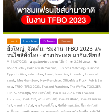
แฟ
รน
ไชส์,
รวม
Event
Franchise
PR News
Review
ยิ่งใหญ่! จัดเต็ม! ชมงาน TFBO 2023 แฟ
แฟ
รนไชส์ทั้งไทย- ต่างประเทศ มากันเพียบ!
14/07/2023
คุณรัตนชัย ม่วงงาม (เปี๊ยก)
2,236 views
รน
,
,
,
ASEAN Retail
Bake a wish machine
Business Matching
Business
,
,
,
,
,
Opportunities
cafe mikka
Event
Franchise
Greenlab
House of
,
,
,
,
ไชส์
candy
MeeKhamSook
New Franchise
OfficeMate Plus+
Pub & Bar
,
,
,
,
,
,
Asia
TFBO
TFBO 2023
Thailand Franchise
The Waffle
TOOLGER
,
,
,
,
TRAFS
การลงทุน
ขายแฟรนไชส์
งาน TFBO 2023
งาน Thailand
ขาย
,
,
,
,
Franchise
งานอีเว้นท์
งานแฟรนไชส์
งานแสดงสินค้า
งานแสดงแฟรน
,
,
,
,
,
ไชส์
ฉวนล่าหม้อไฟ
ชายสี่บะหมี่เกี๊ยว
ชีสซี่ฟรายสแน็ค
ซื้อแฟรนไชส์
,
,
,
,
ต.เนื้อย่าง
ถาหนิง ชามะนาว
ทามะยากิ
ธุรกิจแฟรนไชส์น่าซื้อ
ธุรกิจให้