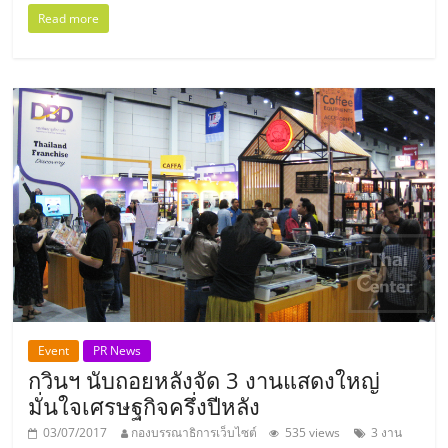
รน
Read more
ไชส์
ขาย
หน้า
บ้าน
ลงทุน
น้อย
คืน
ทุน
ไว,
ที่
ปรึกษา
การ
ลงทุน
และ
Event
PR News
ขยาย
กวินฯ นับถอยหลังจัด 3 งานแสดงใหญ่
สา
มั่นใจเศรษฐกิจครึ่งปีหลัง
ขา
03/07/2017
กองบรรณาธิการเว็บไซต์
535 views
3 งาน
แฟ