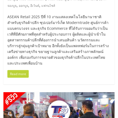
มอี
,
,
,
จองบูธ
ออกบูธ
อีเว้นท์
แฟรนไชส์
ไทย,
ASEAN Retail 2025 ปีที่ 10 งานแสดงเทคโนโลยีนานาชาติ
สำหรับธุรกิจค้าปลีก ซุปเปอร์มาร์เก็ต Moderntrade ศูนย์การค้า
SMEs,
แบบครบวงจร และธุรกิจ Ecommerce ที่ได้รับการยอมรับว่าเป็น
เวทีที่มีศักยภาพที่สุดสำหรับผู้ประกอบการ ผู้ผลิตและผู้นำเข้าใน
อุตสาหกรรมค้าปลีกที่ต้องการนำเสนอสินค้า นวัตกรรมและ
แฟ
บริการสู่กลุ่มลูกค้าเป้าหมาย อีกทั้งยังเป็นแพลทฟอร์มในการสร้าง
เครือข่ายทางธุรกิจ ขยายฐานลูกค้าและเสริมสร้างภาพลักษณ์
รน
องค์กร เพื่อรองรับการขยายตัวของธุรกิจค้าปลีกในประเทศไทย
และประเทศเพื่อนบ้าน
ไชส์,
Read more
ที่
ปรึกษา