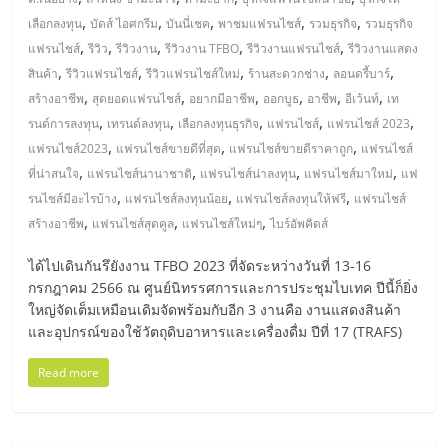
แฟ
,
,
,
,
,
เลือกลงทุน
บัดส์ ไอศกรีม
บันนี่เชค
พาชมแฟรนไชส์
รวมธุรกิจ
รวมธุรกิจ
รน
,
,
,
,
,
แฟรนไชส์
รีวิว
รีวิวงาน
รีวิวงาน TFBO
รีวิวงานแฟรนไชส์
รีวิวงานแสดง
,
,
,
,
,
สินค้า
รีวิวแฟรนไชส์
รีวิวแฟรนไชส์ใหม่
ร้านสะดวกช่าง
ลอนดรี้บาร์
ไชส์
,
,
,
,
,
,
สร้างอาชีพ
สุดยอดแฟรนไชส์
อยากมีอาชีพ
ออกบูธ
อาชีพ
อีเว้นท์
เท
,
,
,
,
,
รนด์การลงทุน
เทรนด์ลงทุน
เลือกลงทุนธุรกิจ
แฟรนไชส์
แฟรนไชส์ 2023
,
,
,
แฟ
แฟรนไชส์2023
แฟรนไชส์ขายดีที่สุด
แฟรนไชส์ขายดีราคาถูก
แฟรนไชส์
,
,
,
,
ที่น่าสนใจ
แฟรนไชส์นานาชาติ
แฟรนไชส์น่าลงทุน
แฟรนไชส์มาใหม่
แฟ
,
,
,
รนไชส์มีอะไรบ้าง
แฟรนไชส์ลงทุนน้อย
แฟรนไชส์ลงทุนให้ฟรี
แฟรนไชส์
รน
,
,
,
สร้างอาชีพ
แฟรนไชส์สุดคูล
แฟรนไชส์ใหม่ๆ
ไบร์อัพคิดส์
ไชส์
ได้ไปเดินกันรึยังงาน TFBO 2023 ที่จัดระหว่างวันที่ 13-16
กรกฎาคม 2566 ณ ศูนย์นิทรรศการและการประชุมไบเทค ปีนี้ก็ยิ่ง
ใหญ่จัดเต็มเหมือนเดิมจัดพร้อมกับอีก 3 งานคือ งานแสดงสินค้า
ขาย
และอุปกรณ์ของใช้วัตถุดิบอาหารและเครื่องดื่ม ปีที่ 17 (TRAFS)
หน้า
Read more
บ้าน