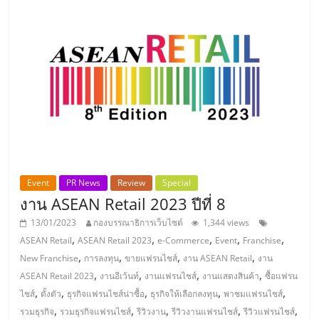
ลงทุน
น้อย
คืน
ทุน
ไว,
Event
PR News
Review
Special
งาน ASEAN Retail 2023 ปีที่ 8
ที่
13/01/2023
กองบรรณาธิการเว็บไซต์
1,344 views
,
,
,
,
,
ASEAN Retail
ASEAN Retail 2023
e-Commerce
Event
Franchise
ปรึกษา
,
,
,
,
New Franchise
การลงทุน
ขายแฟรนไชส์
งาน ASEAN Retail
งาน
,
,
,
,
ASEAN Retail 2023
งานอีเว้นท์
งานแฟรนไชส์
งานแสดงสินค้า
ซื้อแฟรน
,
,
,
,
,
การ
ไชส์
ตั้งตัว
ธุรกิจแฟรนไชส์น่าซื้อ
ธุรกิจให้เลือกลงทุน
พาชมแฟรนไชส์
,
,
,
,
,
รวมธุรกิจ
รวมธุรกิจแฟรนไชส์
รีวิวงาน
รีวิวงานแฟรนไชส์
รีวิวแฟรนไชส์