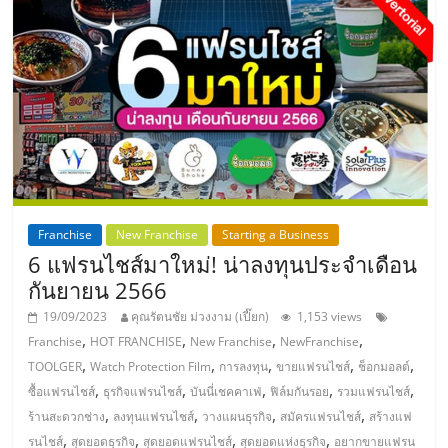
ศูนย์
รวม
แฟ
รน
ไชส์
Franchise
New Franchise
Starting a Business
6 แฟรนไชส์มาใหม่! น่าลงทุนประจำเดือน
กันยายน 2566
พร้อม
19/09/2023
คุณรัตนชัย ม่วงงาม (เปี๊ยก)
1,153 views
,
,
,
,
Franchise
HOT FRANCHISE
New Franchise
NewFranchise
ทำเล
,
,
,
,
,
TOOLGER
Watch Protection Film
การลงทุน
ขายแฟรนไชส์
ช็อกมอลต์
,
,
,
,
,
ซื้อแฟรนไชส์
ธุรกิจแฟรนไชส์
บันนี่เชคคาเฟ่
ฟิล์มกันรอย
รวมแฟรนไชส์
สำหรับ
,
,
,
,
ร้านสะดวกช่าง
ลงทุนแฟรนไชส์
วางแผนธุรกิจ
สมัครแฟรนไชส์
สร้างแฟ
,
,
,
,
รนไชส์
สุดยอดธุรกิจ
สุดยอดแฟรนไชส์
สุดยอดแห่งธุรกิจ
อยากขายแฟรน