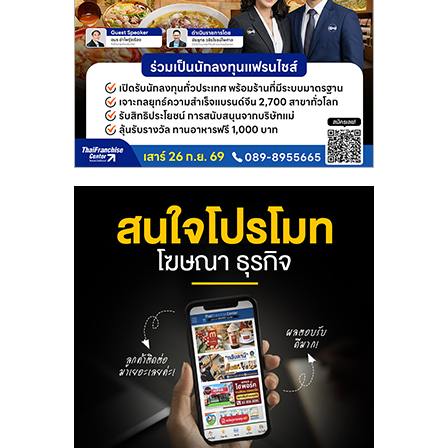
รน
ไชส์"