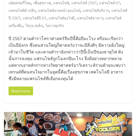
มอี
,
,
,
,
,
เฌ้อสเซอรี่โฮม
เพื่อสุขภาพ
แฟรนไชส์
แฟรนไชส์ 2567
แฟรนไชส์ 67
,
,
,
แฟรนไชส์ค้าปลีก
แฟรนไชส์นายหน้าออนไลน์
แฟรนไชส์บริการ
แฟรนไชส์
ไทย,
,
,
,
,
ปี 2567
แฟรนไชส์ปี 67
แฟรนไชส์อะไรดี
แฟรนไชส์อาหาร
แฟรนไชส์
,
,
เครื่องดื่ม
โชกุน สเต็ก
โอกาสธุรกิจ
SMEs,
ปี 2567 ตามตำราโหราศาสตร์จีนปีนี้คือปีมะโรง หรือจะเรียกว่า
เป็นปีมังกร ซึ่งคนส่วนใหญ่ก็คาดหวังว่าจะมีสิ่งดีๆ มีความยิ่งใหญ่
แฟ
เข้ามาในชีวิต และตามตำรายังกล่าวว่าปีนี้เป็นปีของธาตุไฟ ดัง
นั้นการลงทุน แฟรนไชส์ถูกโฉลกปีมะโรง จึงมีอย่างหลากหลาย
แต่หากเอาหลักการทางวิทยาศาสตร์มาวิเคราะห์ร่วมด้วยจะพบว่า
รน
เทรนด์ที่คนสนใจมากในยุคนี้คือเรื่องสุขภาพ เทคโนโลยี อาหาร
ซึ่งมีหลายแฟรนไชส์ที่เลือกลงทุนได้
ไชส์,
Read more
ที่
ปรึกษา