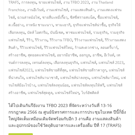
ไทย,
,
,
,
,
TRAFS
การลงทุน
ขายแฟรนไชส์
งาน TFBO 2023
งาน Thailand
SMEs,
,
,
,
,
Franchise
งานอีเว้นท์
งานแฟรนไชส์
งานแสดงสินค้า
งานแสดงแฟรน
แฟ
,
,
,
,
,
ไชส์
ฉวนล่าหม้อไฟ
ชายสี่บะหมี่เกี๊ยว
ชีสซี่ฟรายสแน็ค
ซื้อแฟรนไชส์
รน
,
,
,
,
ต.เนื้อย่าง
ถาหนิง ชามะนาว
ทามะยากิ
ธุรกิจแฟรนไชส์น่าซื้อ
ธุรกิจให้
ไชส์,
,
,
,
,
,
เลือกลงทุน
บัดส์ ไอศกรีม
บันนี่เชค
พาชมแฟรนไชส์
รวมธุรกิจ
รวมธุรกิจ
ที่
,
,
,
,
,
แฟรนไชส์
รีวิว
รีวิวงาน
รีวิวงาน TFBO
รีวิวงานแฟรนไชส์
รีวิวงานแสดง
ปรึกษา
,
,
,
,
,
สินค้า
รีวิวแฟรนไชส์
รีวิวแฟรนไชส์ใหม่
ร้านสะดวกช่าง
ลอนดรี้บาร์
แฟ
,
,
,
,
,
,
สร้างอาชีพ
สุดยอดแฟรนไชส์
อยากมีอาชีพ
ออกบูธ
อาชีพ
อีเว้นท์
เท
รน
,
,
,
,
,
รนด์การลงทุน
เทรนด์ลงทุน
เลือกลงทุนธุรกิจ
แฟรนไชส์
แฟรนไชส์ 2023
ไชส์,
,
,
,
แฟรนไชส์2023
แฟรนไชส์ขายดีที่สุด
แฟรนไชส์ขายดีราคาถูก
แฟรนไชส์
รวม
,
,
,
,
ที่น่าสนใจ
แฟรนไชส์นานาชาติ
แฟรนไชส์น่าลงทุน
แฟรนไชส์มาใหม่
แฟ
แฟ
,
,
,
รนไชส์มีอะไรบ้าง
แฟรนไชส์ลงทุนน้อย
แฟรนไชส์ลงทุนให้ฟรี
แฟรนไชส์
รน
,
,
,
สร้างอาชีพ
แฟรนไชส์สุดคูล
แฟรนไชส์ใหม่ๆ
ไบร์อัพคิดส์
ไชส์
ขาย
ได้ไปเดินกันรึยังงาน TFBO 2023 ที่จัดระหว่างวันที่ 13-16
แฟ
กรกฎาคม 2566 ณ ศูนย์นิทรรศการและการประชุมไบเทค ปีนี้ก็ยิ่ง
รน
ใหญ่จัดเต็มเหมือนเดิมจัดพร้อมกับอีก 3 งานคือ งานแสดงสินค้า
ไชส์
และอุปกรณ์ของใช้วัตถุดิบอาหารและเครื่องดื่ม ปีที่ 17 (TRAFS)
แฟ