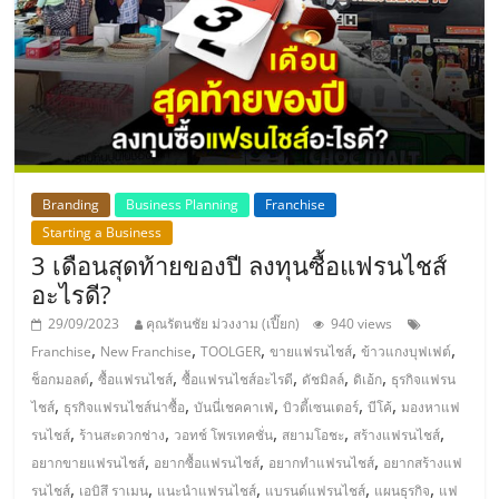
แฟ
รน
ไชส์,
รวม
Branding
Business Planning
Franchise
แฟ
Starting a Business
3 เดือนสุดท้ายของปี ลงทุนซื้อแฟรนไชส์
อะไรดี?
รน
29/09/2023
คุณรัตนชัย ม่วงงาม (เปี๊ยก)
940 views
,
,
,
,
,
Franchise
New Franchise
TOOLGER
ขายแฟรนไชส์
ข้าวแกงบุฟเฟต์
ไชส์
,
,
,
,
,
ช็อกมอลต์
ซื้อแฟรนไชส์
ซื้อแฟรนไชส์อะไรดี
ดัชมิลล์
ดิเอ้ก
ธุรกิจแฟรน
,
,
,
,
,
ไชส์
ธุรกิจแฟรนไชส์น่าซื้อ
บันนี่เชคคาเฟ่
บิวตี้เซนเตอร์
บีโค้
มองหาแฟ
ขาย
,
,
,
,
,
รนไชส์
ร้านสะดวกช่าง
วอทช์ โพรเทคชั่น
สยามโอชะ
สร้างแฟรนไชส์
,
,
,
อยากขายแฟรนไชส์
อยากซื้อแฟรนไชส์
อยากทำแฟรนไชส์
อยากสร้างแฟ
,
,
,
,
,
รนไชส์
เอบิสึ ราเมน
แนะนำแฟรนไชส์
แบรนด์แฟรนไชส์
แผนธุรกิจ
แฟ