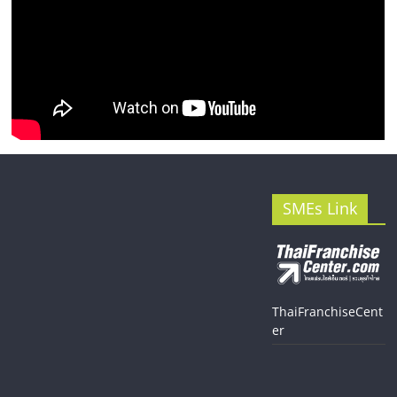
SMEs Link
ThaiFranchiseCent
er