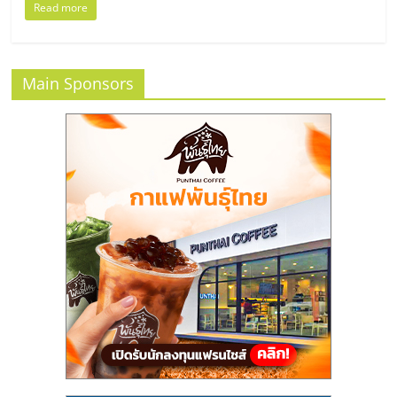
รน
Read more
ไชส์
ขาย
หน้า
Main Sponsors
บ้าน
ลงทุน
น้อย
คืน
ทุน
ไว,
ที่
ปรึกษา
การ
ลงทุน
และ
ขยาย
สา
ขา
แฟ