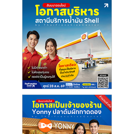
รน
ไชส์,
ศูนย์
รวม
แฟ
รน
ไชส์
พร้อม
ทำเล
สำหรับ
เปิด
ร้าน
ปรึกษา
ฟรี,
บริการ
พัฒนา
ระบบ
แฟ