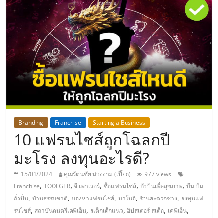
แห่ง
ประเทศไทย,
ThaiSMEsCenter,
รวม
ธุรกิจ
Branding
Franchise
Starting a Business
10 แฟรนไชส์ถูกโฉลกปี
เอ
มะโรง ลงทุนอะไรดี?
ส
15/01/2024
คุณรัตนชัย ม่วงงาม (เปี๊ยก)
977 views
,
,
,
,
,
Franchise
TOOLGER
จี เพาเวอร์
ซื้อแฟรนไชส์
ถั่วปั่นเพื่อสุขภาพ
บีน บีน
เอ็
,
,
,
,
,
ถั่วปั่น
บ้านธรรมชาติ
มองหาแฟรนไชส์
มาโนอิ
ร้านสะดวกช่าง
ลงทุนแฟ
,
,
,
,
,
รนไชส์
สถาบันดนตรีเคพีเอ็น
สเต็กเด็กแนว
ฮิปสเตอร์ สเต็ก
เคพีเอ็น