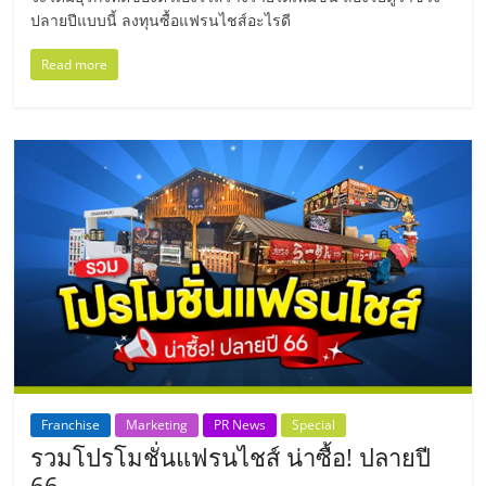
ปลายปีแบบนี้ ลงทุนซื้อแฟรนไชส์อะไรดี
ลงทุน
Read more
น้อย
คืน
ทุน
ไว,
ที่
ปรึกษา
Franchise
Marketing
PR News
Special
การ
รวมโปรโมชั่นแฟรนไชส์ น่าซื้อ! ปลายปี
66