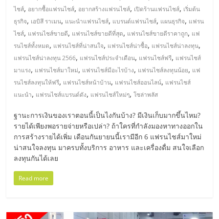
เปิด
,
,
,
,
ไชส์
อยากซื้อแฟรนไชส์
อยากสร้างแฟรนไชส์
เปิดร้านแฟรนไชส์
เริ่มต้น
,
,
,
,
,
ธุรกิจ
เอบิสึ ราเมน
แนะนำแฟรนไชส์
แบรนด์แฟรนไชส์
แผนธุรกิจ
แฟรน
ร้าน
,
,
,
,
ไชส์
แฟรนไชส์ขายดี
แฟรนไชส์ขายดีที่สุด
แฟรนไชส์ขายดีราคาถูก
แฟ
,
,
,
,
รนไชส์ทั้งหมด
แฟรนไชส์ที่น่าสนใจ
แฟรนไชส์น่าซื้อ
แฟรนไชส์น่าลงทุน
ปรึกษา
,
,
,
แฟรนไชส์น่าลงทุน 2566
แฟรนไชส์ประจำเดือน
แฟรนไชส์ฟรี
แฟรนไชส์
,
,
,
,
มาแรง
แฟรนไชส์มาใหม่
แฟรนไชส์มีอะไรบ้าง
แฟรนไชส์ลงทุนน้อย
แฟ
,
,
,
รนไชส์ลงทุนให้ฟรี
แฟรนไชส์หน้าบ้าน
แฟรนไชส์ออนไลน์
แฟรนไชส์
ฟรี,
,
,
,
แนะนำ
แฟรนไชส์แบรนด์ดัง
แฟรนไชส์ใหม่ๆ
โซล่าพลัส
บริการ
ฐานะการเงินของเราตอนนี้เป็นไงกันบ้าง? มีเงินเก็บมากขึ้นไหม?
รายได้เพียงพอรายจ่ายหรือเปล่า? ถ้าใครที่กำลังมองหาทางออกใน
การสร้างรายได้เพิ่ม เดือนกันยายนนี้เรามีอีก 6 แฟรนไชส์มาใหม่
พัฒนา
น่าสนใจลงทุน มาครบทั้งบริการ อาหาร และเครื่องดื่ม สนใจเลือก
ลงทุนกันได้เลย
ระบบ
Read more
แฟ