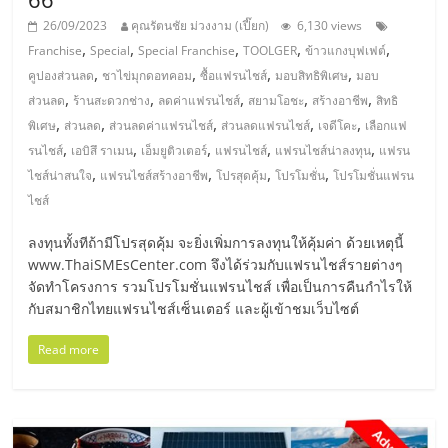
ลงทุน
26/09/2023
คุณรัตนชัย ม่วงงาม (เปี๊ยก)
6,130 views
,
,
,
,
,
Franchise
Special
Special Franchise
TOOLGER
ข้าวแกงบุฟเฟต์
,
,
,
,
และ
คูปองส่วนลด
ชาไข่มุกดอทคอม
ซื้อแฟรนไชส์
มอบสิทธิพิเศษ
มอบ
,
,
,
,
,
ส่วนลด
ร้านสะดวกช่าง
ลดค่าแฟรนไชส์
สยามโอชะ
สร้างอาชีพ
สิทธิ
,
,
,
,
,
พิเศษ
ส่วนลด
ส่วนลดค่าแฟรนไชส์
ส่วนลดแฟรนไชส์
เจดีโคะ
เลือกแฟ
ขยาย
,
,
,
,
,
รนไชส์
เอบิสึ ราเมน
เอ็มยูติวเตอร์
แฟรนไชส์
แฟรนไชส์น่าลงทุน
แฟรน
,
,
,
,
ไชส์น่าสนใจ
แฟรนไชส์สร้างอาชีพ
โปรสุดคุ้ม
โปรโมชั่น
โปรโมชั่นแฟรน
สา
ไชส์
ขา
ลงทุนทั้งทีถ้ามีโปรสุดคุ้ม จะยิ่งเพิ่มการลงทุนให้คุ้มค่า ด้วยเหตุนี้
www.ThaiSMEsCenter.com จึงได้ร่วมกับแฟรนไชส์รายต่างๆ
จัดทำโครงการ รวมโปรโมชั่นแฟรนไชส์ เพื่อเป็นการคืนกำไรให้
แฟ
กับสมาชิกไทยแฟรนไชส์เซ็นเตอร์ และผู้เข้าชมเว็บไซต์
รน
Read more
ไชส์,