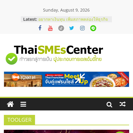
Skip
Sunday, August 9, 2026
to
บริษัท Cybersecurity ในไทยที่ไหนดี?
content
Latest:
วิธีเลือกผู้ให้บริการให้คุ้มค่าและตอบ
โจทย์ธุรกิจ
อยากหาเงินทุน เพิ่มสภาพคล่องให้ธุรกิจ
เริ่มยังไงให้ผ่านฉลุย
สัมมนาออนไลน์ โอกาสบริหารสถานี
บริการน้ำมัน Shell
"ศูนย์
สัมมนาลงทุน แฟรนไชส์ยอนนี่
ThaiFranchise Meet Up จับคู่แฟรน
ไชส์ ครั้งที่ 8
รวม
ร้านเครื่องเสียงคุณภาพสูง พร้อม
โซลูชันระบบภาพและเสียง
ข้อมูล
ธุรกิจ
SME
TOOLGER