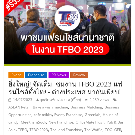
รน
ไชส์"
"ศูนย์
รวม
ข้อมูล
ธุรกิจ
SME
แห่ง
Event
Franchise
PR News
Review
ประเทศไทย,
ยิ่งใหญ่! จัดเต็ม! ชมงาน TFBO 2023 แฟ
ThaiSMEsCenter,
รนไชส์ทั้งไทย- ต่างประเทศ มากันเพียบ!
รวม
ธุรกิจ
14/07/2023
คุณรัตนชัย ม่วงงาม (เปี๊ยก)
2,239 views
เอ
,
,
,
ASEAN Retail
Bake a wish machine
Business Matching
Business
ส
,
,
,
,
,
Opportunities
cafe mikka
Event
Franchise
Greenlab
House of
เอ็
,
,
,
,
candy
MeeKhamSook
New Franchise
OfficeMate Plus+
Pub & Bar
มอี
,
,
,
,
,
,
Asia
TFBO
TFBO 2023
Thailand Franchise
The Waffle
TOOLGER