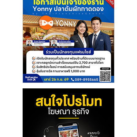
ลงทุน
น้อย
คืน
ทุน
ไว,
ที่
ปรึกษา
การ