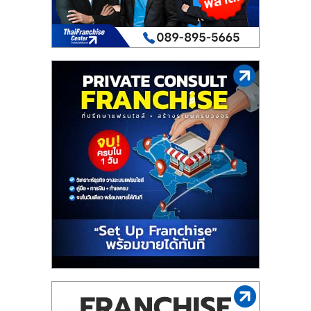
รน
ไชส์"
"ศูนย์
รวม
ข้อมูล
ธุรกิจ
SME
แห่ง
ประเทศไทย,
ThaiSMEsCenter,
รวม
ธุรกิจ
เอ
ส
เอ็
มอี