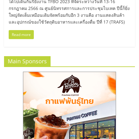
แฟ
ได้ไปเดินกันรึยังงาน TFBO 2023 ที่จัดระหว่างวันที่ 13-16
กรกฎาคม 2566 ณ ศูนย์นิทรรศการและการประชุมไบเทค ปีนี้ก็ยิ่ง
รน
ใหญ่จัดเต็มเหมือนเดิมจัดพร้อมกับอีก 3 งานคือ งานแสดงสินค้า
และอุปกรณ์ของใช้วัตถุดิบอาหารและเครื่องดื่ม ปีที่ 17 (TRAFS)
ไชส์,
Read more
รวม
Main Sponsors
แฟ
รน
ไชส์
ขาย