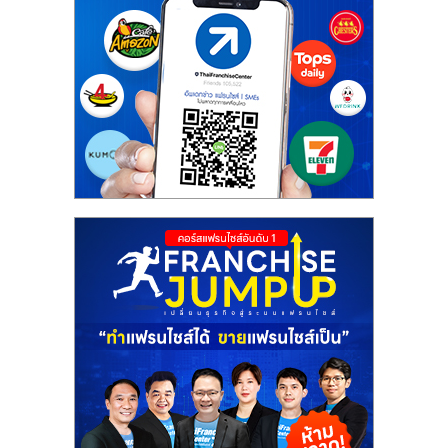
เปิด
ร้าน
ปรึกษา
ฟรี,
บริการ
พัฒนา
ระบบ
แฟ