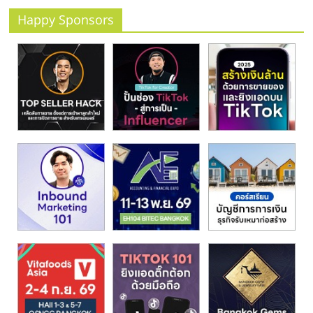
รน
Happy Sponsors
ไชส์,
ศูนย์
รวม
แฟ
รน
ไชส์
พร้อม
ทำเล
สำหรับ
เปิด
ร้าน
ปรึกษา
ฟรี,
บริการ
พัฒนา
ระบบ
แฟ