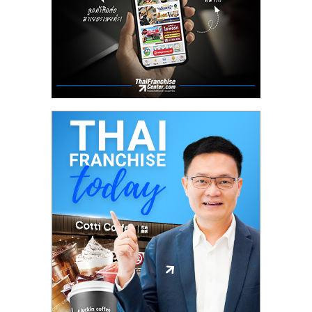
ลงทุน
และ
ขยาย
สา
ขา
แฟ
รน
ไชส์,