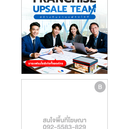
ไทย,
SMEs,
แฟ
รน
ไชส์,
ที่
ปรึกษา
แฟ
รน
ไชส์,
รวม
แฟ
รน
ไชส์
ขาย
แฟ
รน
ไชส์
แฟ