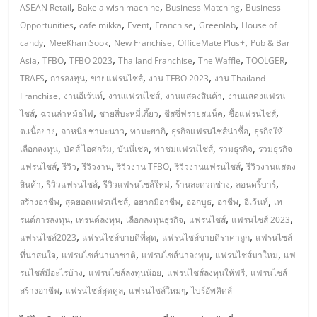
มอี
,
,
,
ASEAN Retail
Bake a wish machine
Business Matching
Business
,
,
,
,
,
Opportunities
cafe mikka
Event
Franchise
Greenlab
House of
ไทย,
,
,
,
,
candy
MeeKhamSook
New Franchise
OfficeMate Plus+
Pub & Bar
,
,
,
,
,
,
Asia
TFBO
TFBO 2023
Thailand Franchise
The Waffle
TOOLGER
SMEs,
,
,
,
,
TRAFS
การลงทุน
ขายแฟรนไชส์
งาน TFBO 2023
งาน Thailand
,
,
,
,
Franchise
งานอีเว้นท์
งานแฟรนไชส์
งานแสดงสินค้า
งานแสดงแฟรน
,
,
,
,
,
ไชส์
ฉวนล่าหม้อไฟ
ชายสี่บะหมี่เกี๊ยว
ชีสซี่ฟรายสแน็ค
ซื้อแฟรนไชส์
แฟ
,
,
,
,
ต.เนื้อย่าง
ถาหนิง ชามะนาว
ทามะยากิ
ธุรกิจแฟรนไชส์น่าซื้อ
ธุรกิจให้
,
,
,
,
,
เลือกลงทุน
บัดส์ ไอศกรีม
บันนี่เชค
พาชมแฟรนไชส์
รวมธุรกิจ
รวมธุรกิจ
รน
,
,
,
,
,
แฟรนไชส์
รีวิว
รีวิวงาน
รีวิวงาน TFBO
รีวิวงานแฟรนไชส์
รีวิวงานแสดง
,
,
,
,
,
สินค้า
รีวิวแฟรนไชส์
รีวิวแฟรนไชส์ใหม่
ร้านสะดวกช่าง
ลอนดรี้บาร์
ไชส์,
,
,
,
,
,
,
สร้างอาชีพ
สุดยอดแฟรนไชส์
อยากมีอาชีพ
ออกบูธ
อาชีพ
อีเว้นท์
เท
,
,
,
,
,
รนด์การลงทุน
เทรนด์ลงทุน
เลือกลงทุนธุรกิจ
แฟรนไชส์
แฟรนไชส์ 2023
ที่
,
,
,
แฟรนไชส์2023
แฟรนไชส์ขายดีที่สุด
แฟรนไชส์ขายดีราคาถูก
แฟรนไชส์
,
,
,
,
ที่น่าสนใจ
แฟรนไชส์นานาชาติ
แฟรนไชส์น่าลงทุน
แฟรนไชส์มาใหม่
แฟ
ปรึกษา
,
,
,
รนไชส์มีอะไรบ้าง
แฟรนไชส์ลงทุนน้อย
แฟรนไชส์ลงทุนให้ฟรี
แฟรนไชส์
,
,
,
สร้างอาชีพ
แฟรนไชส์สุดคูล
แฟรนไชส์ใหม่ๆ
ไบร์อัพคิดส์