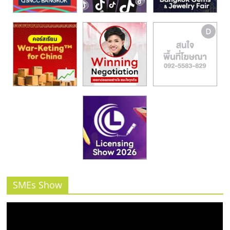
รน
ไชส์"
SMEs Show