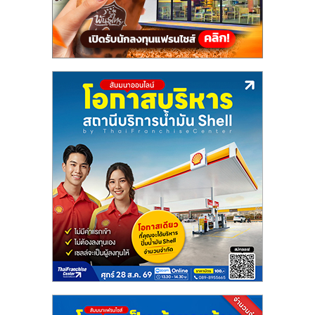
แฟ
รน
ไชส์
แฟ
รน
ไชส์
ขาย
หน้า
บ้าน