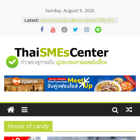
Skip
Sunday, August 9, 2026
to
content
Latest:
อยากหาเงินทุน เพิ่มสภาพคล่องให้ธุรกิจ
เริ่มยังไงให้ผ่านฉลุย
สัมมนาออนไลน์ โอกาสบริหารสถานี
บริการน้ำมัน Shell
สัมมนาลงทุน แฟรนไชส์ยอนนี่
ThaiFranchise Meet Up จับคู่แฟรน
"ศูนย์
ไชส์ ครั้งที่ 8
ร้านเครื่องเสียงคุณภาพสูง พร้อม
โซลูชันระบบภาพและเสียง
รวม
บริษัท Cybersecurity ในไทยที่ไหนดี?
วิธีเลือกผู้ให้บริการให้คุ้มค่าและตอบ
โจทย์ธุรกิจ
ข้อมูล
ธุรกิจ
SME
House of candy