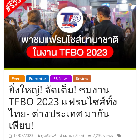
แห่ง
ประเทศไทย,
ThaiSMEsCenter,
รวม
ธุรกิจ
Event
Franchise
PR News
Review
ยิ่งใหญ่! จัดเต็ม! ชมงาน
เอ
TFBO 2023 แฟรนไชส์ทั้ง
ส
ไทย- ต่างประเทศ มากัน
เพียบ!
เอ็
14/07/2023
คุณรัตนชัย ม่วงงาม (เปี๊ยก)
2,239 views