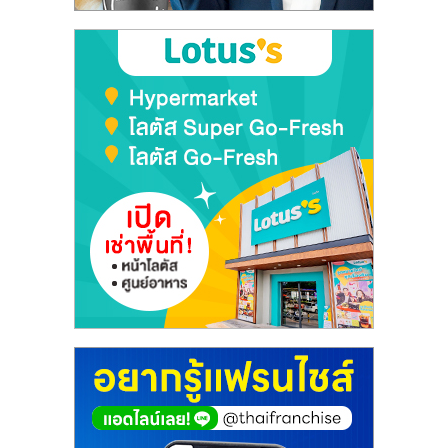
ศูนย์
รวม
แฟ
รน
ไชส์
พร้อม
ทำเล
สำหรับ