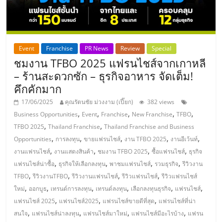
ศูนย์
รวม
Event
Franchise
PR News
Review
Special
ชมงาน TFBO 2025 แฟรนไชส์จากเกาหลี
แฟ
– ร้านสะดวกซัก – ธุรกิจอาหาร จัดเต็ม!
คึกคักมาก
รน
17/06/2025
คุณรัตนชัย ม่วงงาม (เปี๊ยก)
382 views
,
,
,
,
,
Business Opportunities
Event
Franchise
New Franchise
TFBO
ไชส์
,
,
TFBO 2025
Thailand Franchise
Thailand Franchise and Business
,
,
,
,
,
Opportunities
การลงทุน
ขายแฟรนไชส์
งาน TFBO 2025
งานอีเว้นท์
พร้อม
,
,
,
,
งานแฟรนไชส์
งานแสดงสินค้า
ชมงาน TFBO 2025
ซื้อแฟรนไชส์
ธุรกิจ
,
,
,
,
แฟรนไชส์น่าซื้อ
ธุรกิจให้เลือกลงทุน
พาชมแฟรนไชส์
รวมธุรกิจ
รีวิวงาน
ทำเล
,
,
,
,
TFBO
รีวิวงานTFBO
รีวิวงานแฟรนไชส์
รีวิวแฟรนไชส์
รีวิวแฟรนไชส์
,
,
,
,
,
,
ใหม่
ออกบูธ
เทรนด์การลงทุน
เทรนด์ลงทุน
เลือกลงทุนธุรกิจ
แฟรนไชส์
สำหรับ
,
,
,
แฟรนไชส์ 2025
แฟรนไชส์2025
แฟรนไชส์ขายดีที่สุด
แฟรนไชส์ที่น่า
,
,
,
,
สนใจ
แฟรนไชส์น่าลงทุน
แฟรนไชส์มาใหม่
แฟรนไชส์มีอะไรบ้าง
แฟรน