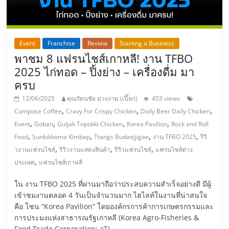
รน
ไชส์"
Event
Franchise
Review
Starting a Business
พาชม 8 แฟรนไชส์เกาหลี! งาน TFBO
"ศูนย์
2025 ไก่ทอด – ปิ้งย่าง – เครื่องดื่ม มา
รวม
ข้อมูล
ครบ
ธุรกิจ
12/06/2025
คุณรัตนชัย ม่วงงาม (เปี๊ยก)
453 views
SME
,
,
,
Compose Coffee
Cravy For Crispy Chicken
Daily Beer Daily Chicken
แห่ง
,
,
,
,
Event
Goban
Guljak Topokki Chicken
Korea Pavilion
Rock and Roll
ประเทศไทย,
,
,
,
,
Food
Sunbikkoma Kimbap
Ttangs Budaejjigae
งาน TFBO 2025
รีวิ
ThaiSMEsCenter,
,
,
,
วงานแฟรนไชส์
รีวิวงานแสดงสินค้า
รีวิวแฟรนไชส์
แฟรนไชส์ต่าง
รวม
,
ประเทศ
แฟรนไชส์เกาหลี
ธุรกิจ
เอ
ใน งาน TFBO 2025 ที่ผ่านมาถือว่าประสบความสำเร็จอย่างดี มีผู้
ส
เข้าชมงานตลอด 4 วันเป็นจำนวนมาก ไฮไลท์ในงานที่น่าสนใจ
เอ็
คือ โซน “Korea Pavilion” โดยองค์กรการค้าการเกษตรกรรมและ
มอี
การประมงแห่งสาธารณรัฐเกาหลี (Korea Agro-Fisheries &
Food Trade Corporation: aT)