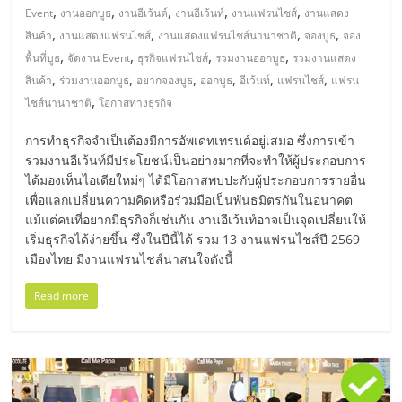
แฟ
,
,
,
,
,
Event
งานออกบูธ
งานอีเว้นต์
งานอีเว้นท์
งานแฟรนไชส์
งานแสดง
รน
,
,
,
,
สินค้า
งานแสดงแฟรนไชส์
งานแสดงแฟรนไชส์นานาชาติ
จองบูธ
จอง
,
,
,
,
พื้นที่บูธ
จัดงาน Event
ธุรกิจแฟรนไชส์
รวมงานออกบูธ
รวมงานแสดง
,
,
,
,
,
,
สินค้า
ร่วมงานออกบูธ
อยากจองบูธ
ออกบูธ
อีเว้นท์
แฟรนไชส์
แฟรน
ไชส์
,
ไชส์นานาชาติ
โอกาสทางธุรกิจ
แฟ
การทำธุรกิจจำเป็นต้องมีการอัพเดทเทรนด์อยู่เสมอ ซึ่งการเข้า
ร่วมงานอีเว้นท์มีประโยชน์เป็นอย่างมากที่จะทำให้ผู้ประกอบการ
ได้มองเห็นไอเดียใหม่ๆ ได้มีโอกาสพบปะกับผู้ประกอบการรายอื่น
รน
เพื่อแลกเปลี่ยนความคิดหรือร่วมมือเป็นพันธมิตรกันในอนาคต
แม้แต่คนที่อยากมีธุรกิจก็เช่นกัน งานอีเว้นท์อาจเป็นจุดเปลี่ยนให้
ไชส์
เริ่มธุรกิจได้ง่ายขึ้น ซึ่งในปีนี้ได้ รวม 13 งานแฟรนไชส์ปี 2569
เมืองไทย มีงานแฟรนไชส์น่าสนใจดังนี้
ขาย
Read more
หน้า
บ้าน