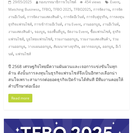
,
29/05/2025
กองบรรณาธิการเว็บไซต์
454 views
Event
รน
,
,
,
,
,
ไชส์
Matching Business
TFBO
TFBO 2025
TFBO2025
การจัดงาน
การจัด
,
,
,
,
ขาย
งานอีเว้นท์
การจัดงานแสดงสินค้า
การจัดอีเว้นท์
การจับคู่ธุรกิจ
การลงทุน
,
,
,
,
,
หน้า
ธุรกิจแฟรนไชส์
การเข้าร่วมอีเว้นท์
งาน Event
งานออกบูธ
งานอีเว้นท์
,
,
,
,
,
บ้าน
งานแสดงสินค้า
จองบูธ
จองพื้นที่บูธ
จัดงาน Event
ซื้อแฟรนไชส์
ธุรกิจ
ลงทุน
,
,
,
,
แฟรนไชส์
บูธไทยแฟรนไชส์
รวมงานออกบูธ
รวมงานแสดงสินค้า
ร่วม
น้อย
,
,
,
,
,
งานออกบูธ
วางแผนออกบูธ
สัมมนาทางธุรกิจ
อยากจองบูธ
ออกบูธ
อีเว้
คืน
,
นท์
แฟรนไชส์
ทุน
ปี 2568 เศรษฐกิจไทยมีความผันผวนและเจอการแข่งขันในทุก
ไว,
ด้าน ดังนั้นการลงทุนในธุรกิจแฟรนไชส์จึงเป็นอีกทางเลือกน่า
ที่
สนใจเพราะสามารถต่อยอดธุรกิจเปิดร้านได้ทันที มีทีมงานคอยให้
ปรึกษา
คำปรึกษาต่อเนื่อง
การ
ลงทุน
Read more
และ
ขยาย
สา
ขา
แฟ