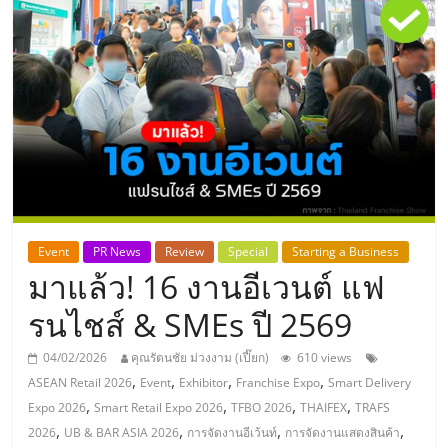
แห่ง
ประเทศไทย,
ThaiSMEsCenter,
รวม
ธุรกิจ
Event
PR News
Review
Special
Starting a Business
มาแล้ว! 16 งานอีเวนต์ แฟ
เอ
รนไชส์ & SMEs ปี 2569
ส
04/02/2026
คุณรัตนชัย ม่วงงาม (เปี๊ยก)
610 views
,
,
,
,
ASEAN Retail 2026
Event
Exhibitor
Franchise Expo
Smart Delivery
เอ็
,
,
,
,
Expo 2026
Smart Retail Expo 2026
TFBO 2026
THAIFEX
TRAFS
,
,
,
,
2026
UB & BAR ASIA 2026
การจัดงานอีเว้นท์
การจัดงานแสดงสินค้า