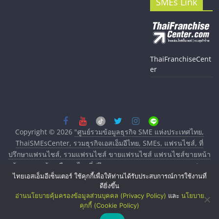
SMEs Link
ThaiFranchiseCent
er
Copyright © 2026
"ศูนย์รวมข้อมูลธุรกิจ SME แห่งประเทศไทย,
ThaiSMEsCenter, รวมธุรกิจเอสเอ็มอีไทย, SMEs, แฟรนไชส์, ที่
ปรึกษาแฟรนไชส์, รวมแฟรนไชส์ ขายแฟรนไชส์ แฟรนไชส์ขายหน้า
บ้าน ลงทุนน้อย คืนทุนไว, ที่ปรึกษาการลงทุนและขยายสาขาแฟรน
ไทยเอสเอ็มอีเซ็นเตอร์ ใช้คุกกี้เพื่อให้ท่านได้รับประสบการณ์การใช้งานที่
ไชส์, ศูนย์รวมแฟรนไชส์ พร้อมทำเลสำหรับเปิดร้าน ปรึกษาฟรี,
ดียิ่งขึ้น
บริการพัฒนาระบบแฟรนไชส์"
. All rights reserved.
อ่านนโยบายคุ้มครองข้อมูลส่วนบุคคล (Privacy Policy)
และ
นโยบาย
คุกกี้ (Cookie Policy)