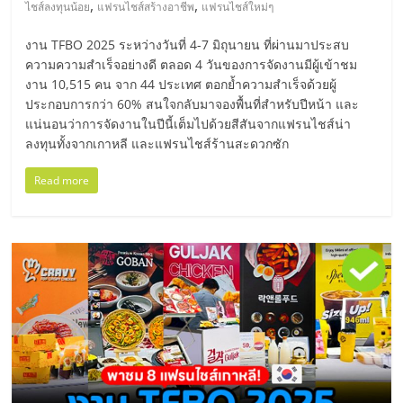
,
,
เปิด
ไชส์ลงทุนน้อย
แฟรนไชส์สร้างอาชีพ
แฟรนไชส์ใหม่ๆ
งาน TFBO 2025 ระหว่างวันที่ 4-7 มิถุนายน ที่ผ่านมาประสบ
ร้าน
ความความสำเร็จอย่างดี ตลอด 4 วันของการจัดงานมีผู้เข้าชม
งาน 10,515 คน จาก 44 ประเทศ ตอกย้ำความสำเร็จด้วยผู้
ปรึกษา
ประกอบการกว่า 60% สนใจกลับมาจองพื้นที่สำหรับปีหน้า และ
แน่นอนว่าการจัดงานในปีนี้เต็มไปด้วยสีสันจากแฟรนไชส์น่า
ลงทุนทั้งจากเกาหลี และแฟรนไชส์ร้านสะดวกซัก
ฟรี,
Read more
บริการ
พัฒนา
ระบบ
แฟ