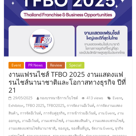
รน
ไชส์,
ศูนย์
รวม
แฟ
รน
ไชส์
พร้อม
ทำเล
Event
PR News
Review
Special
สำหรับ
งานแฟรนไชส์ TFBO 2025 งานแสดงแฟ
เปิด
รนไชส์นานาชาติและโอกาสทางธุรกิจ ปีที่
ร้าน
21
ปรึกษา
,
29/05/2025
กองบรรณาธิการเว็บไซต์
413 views
Event
ฟรี,
,
,
,
,
Exhibitor
TFBO 2025
TFBO2025
การจัดงานอีเว้นท์
การจัดงานแสดง
บริการ
,
,
,
,
,
สินค้า
การจัดอีเว้นท์
การจับคู่ธุรกิจ
การเข้าร่วมอีเว้นท์
งาน Event
งาน
พัฒนา
,
,
,
,
,
ออกบูธ
งานอีเว้นท์
งานแฟรนไชส์
งานแสดงสินค้า
งานแสดงแฟรนไชส์
ระบบ
,
,
,
,
งานแสดงแฟรนไชส์นานาชาติ
จองบูธ
จองพื้นที่บูธ
จัดงาน Event
ธุรกิจ
แฟ
,
,
,
,
แฟรนไชส์
รวมงานออกบูธ
รวมงานแสดงสินค้า
ร่วมงานออกบูธ
อยากจอง