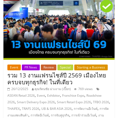
แฟ
รน
ไชส์,
รวม
แฟ
Event
PR News
Review
Special
Starting a Business
รน
รวม 13 งานแฟรนไชส์ปี 2569 เมืองไทย
ครบจบทุกธุรกิจ! ในที่เดียว
ไชส์
26/12/2025
คุณรัตนชัย ม่วงงาม (เปี๊ยก)
769 views
,
,
,
,
ASEAN Retail 2026
Event
Exhibitor
Franchise Expo
Roadshow
ขาย
,
,
,
,
2026
Smart Delivery Expo 2026
Smart Retail Expo 2026
TFBO 2026
,
,
,
,
THAIFEX
TRAFS 2026
UB & BAR ASIA 2026
การจัดงานอีเว้นท์
การจัด
,
,
,
,
งานแสดงสินค้า
การจัดอีเว้นท์
การจับคู่ธุรกิจ
การเข้าร่วมอีเว้นท์
งาน