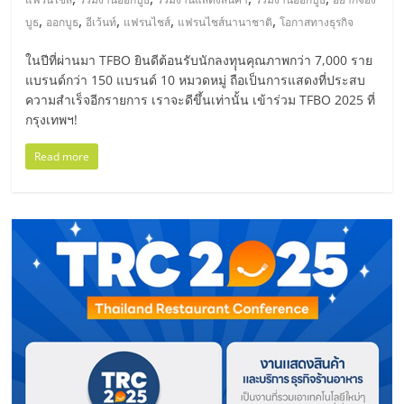
รน
,
,
,
,
,
ไชส์"
บูธ
ออกบูธ
อีเว้นท์
แฟรนไชส์
แฟรนไชส์นานาชาติ
โอกาสทางธุรกิจ
ในปีที่ผ่านมา TFBO ยินดีต้อนรับนักลงทุุนคุณภาพกว่า 7,000 ราย
แบรนด์กว่า 150 แบรนด์ 10 หมวดหมู่ ถือเป็นการแสดงที่ประสบ
ความสำเร็จอีกรายการ เราจะดีขึ้นเท่านั้น เข้าร่วม TFBO 2025 ที่
กรุงเทพฯ!
Read more