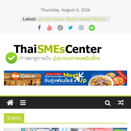
Skip
Thursday, August 6, 2026
to
content
Latest:
อยากหาเงินทุน เพิ่มสภาพคล่องให้ธุรกิจ
เริ่มยังไงให้ผ่านฉลุย
สัมมนาออนไลน์ โอกาสบริหารสถานี
บริการน้ำมัน Shell
สัมมนาลงทุน แฟรนไชส์ยอนนี่
ThaiFranchise Meet Up จับคู่แฟรน
"ศูนย์
ไชส์ ครั้งที่ 8
ร้านเครื่องเสียงคุณภาพสูง พร้อม
โซลูชันระบบภาพและเสียง
รวม
บริษัท Cybersecurity ในไทยที่ไหนดี?
วิธีเลือกผู้ให้บริการให้คุ้มค่าและตอบ
โจทย์ธุรกิจ
ข้อมูล
ธุรกิจ
SME
Event