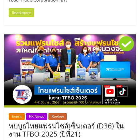
ไทย,
SMEs,
Read more
แฟ
รน
ไชส์,
ที่
ปรึกษา
แฟ
รน
ไชส์,
รวม
แฟ
รน
ไชส์
ขาย
แฟ
Event
PR News
Review
รน
พบบูธไทยแฟรนไชส์เซ็นเตอร์ (D36) ใน
ไชส์
งาน TFBO 2025 (ปีที่21)
แฟ