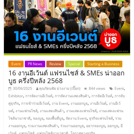
ลงทุน
น้อย
คืน
ทุน
Event
PR News
Review
Special
Starting a Business
16 งานอีเว้นต์ แฟรนไชส์ & SMEs น่าออก
ไว,
บูธ ครึ่งปีหลัง 2568
,
30/06/2025
คุณรัตนชัย ม่วงงาม (เปี๊ยก)
844 views
Event
ที่
,
,
,
,
Exhibitor
การจัดงานอีเว้นท์
การจัดงานแสดงสินค้า
การจัดอีเว้นท์
การจับ
,
,
,
,
,
คู่ธุรกิจ
การเข้าร่วมอีเว้นท์
งาน Event
งานออกบูธ
งานอีเว้นต์
งานอีเว้
ปรึกษา
,
,
,
,
นท์
งานแฟรนไชส์
งานแสดงสินค้า
งานแสดงแฟรนไชส์
งานแสดงแฟรน
,
,
,
,
,
ไชส์นานาชาติ
จองบูธ
จองพื้นที่บูธ
จัดงาน Event
ธุรกิจแฟรนไชส์
รวม
การ
,
,
,
,
,
งานออกบูธ
รวมงานแสดงสินค้า
ร่วมงานออกบูธ
อยากจองบูธ
ออกบูธ
อี
,
,
,
เว้นท์
แฟรนไชส์
แฟรนไชส์นานาชาติ
โอกาสทางธุรกิจ