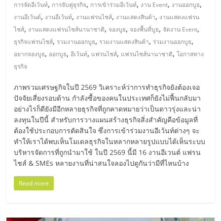
มอี
,
,
,
,
,
การจัดอีเว้นท์
การจับคู่ธุรกิจ
การเข้าร่วมอีเว้นท์
งาน Event
งานออกบูธ
,
,
,
,
งานอีเว้นต์
งานอีเว้นท์
งานแฟรนไชส์
งานแสดงสินค้า
งานแสดงแฟรน
ไทย,
,
,
,
,
,
ไชส์
งานแสดงแฟรนไชส์นานาชาติ
จองบูธ
จองพื้นที่บูธ
จัดงาน Event
,
,
,
,
ธุรกิจแฟรนไชส์
รวมงานออกบูธ
รวมงานแสดงสินค้า
ร่วมงานออกบูธ
,
,
,
,
,
SMEs,
อยากจองบูธ
ออกบูธ
อีเว้นท์
แฟรนไชส์
แฟรนไชส์นานาชาติ
โอกาสทาง
ธุรกิจ
แฟ
ภาพรวมเศรษฐกิจในปี 2569 วิเคราะห์ว่าการทำธุรกิจยังต้องเจอ
ปัจจัยเสี่ยงรอบด้าน กำลังซื้อของคนในประเทศก็ยังไม่ฟื้นกลับมา
รน
อย่างไรก็ดียังมีอีกหลายธุรกิจที่ถูกคาดหมายว่าเป็นดาวรุ่งและน่า
ลงทุนในปีนี้ สำหรับการวางแผนสร้างธุรกิจสิ่งสำคัญคือข้อมูลที่
ต้องใช้ประกอบการตัดสินใจ ซึ่งการเข้าร่วมงานอีเว้นท์ต่างๆ จะ
ไชส์,
ทำให้เราได้พบเห็นโมเดลธุรกิจในหลากหลายรูปแบบได้เห็นระบบ
บริหารจัดการที่ถูกนำมาใช้ ในปี 2569 นี้มี 16 งานอีเวนต์ แฟรน
ที่
ไชส์ & SMEs หลายงานที่น่าสนใจลองไปดูกันว่ามีที่ไหนบ้าง
Read more
ปรึกษา