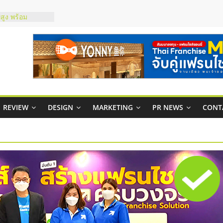
์ยอนนี่
p จับคู่แฟรน
สูง พร้อม
สียง
ในไทยที่ไหนดี?
้คุ้มค่าและตอบ
าพคล่องให้ธุรกิจ
REVIEW
DESIGN
MARKETING
PR NEWS
CONT
บริหารสถานี