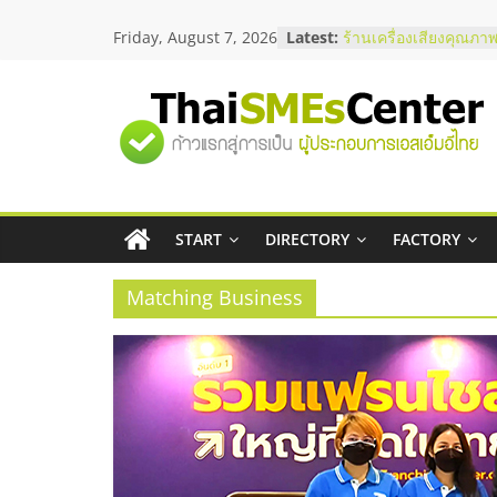
Skip
สัมมนาลงทุน แฟรนไชส
Friday, August 7, 2026
Latest:
to
ThaiFranchise Meet U
content
ไชส์ ครั้งที่ 8
ร้านเครื่องเสียงคุณภาพ
"ศูนย์
โซลูชันระบบภาพและเ
บริษัท Cybersecurity 
วิธีเลือกผู้ให้บริการให
รวม
โจทย์ธุรกิจ
อยากหาเงินทุน เพิ่มสภ
เริ่มยังไงให้ผ่านฉลุย
START
DIRECTORY
FACTORY
ข้อมูล
สัมมนาออนไลน์ โอกาส
บริการน้ำมัน Shell
Matching Business
ธุรกิจ
SME
แห่ง