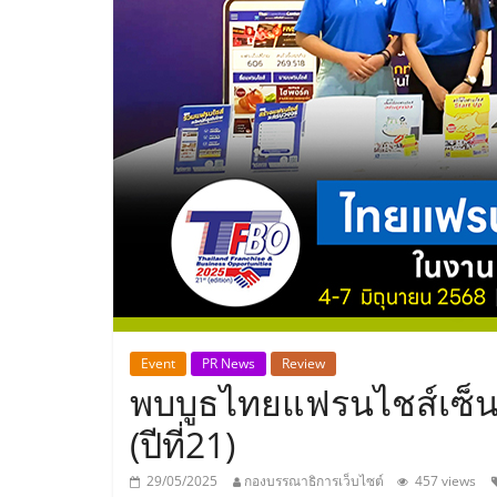
ประเทศไทย,
ThaiSMEsCenter
รวม
ธุรกิจ
เอ
ส
เอ็
Event
PR News
Review
พบบูธไทยแฟรนไชส์เซ็น
มอี
(ปีที่21)
29/05/2025
กองบรรณาธิการเว็บไซต์
457 views