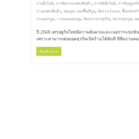
ไทย,
,
,
,
งานอีเว้นท์
การจัดงานแสดงสินค้า
การจัดอีเว้นท์
การจับคู่ธุรกิ
,
,
,
,
งานแสดงสินค้า
จองบูธ
จองพื้นที่บูธ
จัดงาน Event
ซื้อแฟรนไ
SMEs,
,
,
,
,
งานออกบูธ
วางแผนออกบูธ
สัมมนาทางธุรกิจ
อยากจองบูธ
ออ
แฟ
ปี 2568 เศรษฐกิจไทยมีความผันผวนและเจอการแข่งขันใ
เพราะสามารถต่อยอดธุรกิจเปิดร้านได้ทันที มีทีมงานคอย
รน
Read more
ไชส์,
ที่
ปรึกษา
แฟ
รน