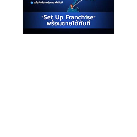
รน
ไชส์"
"ศูนย์
รวม
ข้อมูล
ธุรกิจ
SME
แห่ง
ประเทศไทย,
ThaiSMEsCenter,
รวม
ธุรกิจ
เอ
ส
เอ็
มอี