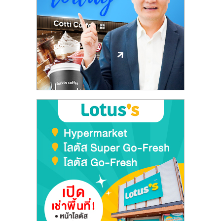
ลงทุน
และ
ขยาย
สา
ขา
แฟ
รน
ไชส์,