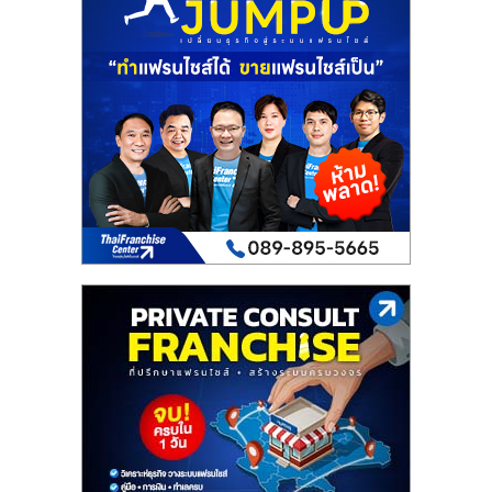
เปิด
ร้าน
ปรึกษา
ฟรี,
บริการ
พัฒนา
ระบบ
แฟ