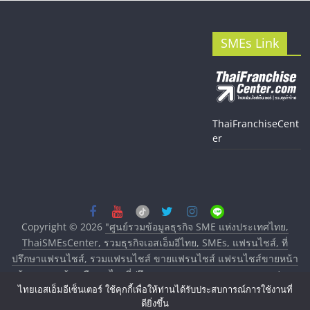
SMEs Link
ThaiFranchiseCent
er
Copyright © 2026
"ศูนย์รวมข้อมูลธุรกิจ SME แห่งประเทศไทย,
ThaiSMEsCenter, รวมธุรกิจเอสเอ็มอีไทย, SMEs, แฟรนไชส์, ที่
ปรึกษาแฟรนไชส์, รวมแฟรนไชส์ ขายแฟรนไชส์ แฟรนไชส์ขายหน้า
บ้าน ลงทุนน้อย คืนทุนไว, ที่ปรึกษาการลงทุนและขยายสาขาแฟรน
ไทยเอสเอ็มอีเซ็นเตอร์ ใช้คุกกี้เพื่อให้ท่านได้รับประสบการณ์การใช้งานที่
ไชส์, ศูนย์รวมแฟรนไชส์ พร้อมทำเลสำหรับเปิดร้าน ปรึกษาฟรี,
ดียิ่งขึ้น
บริการพัฒนาระบบแฟรนไชส์"
. All rights reserved.