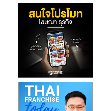
ลงทุน
น้อย
คืน
ทุน
ไว,
ที่
ปรึกษา
การ