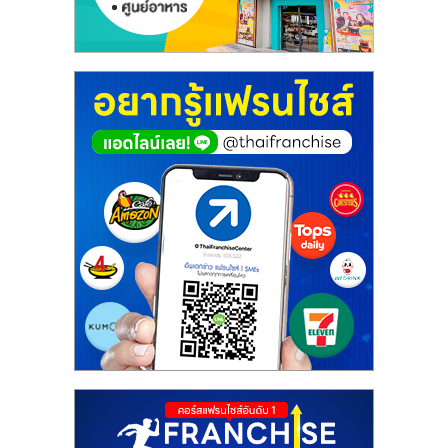
ศูนย์
รวม
แฟ
รน
ไชส์
พร้อม
ทำเล
สำหรับ