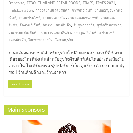
มอี
,
,
,
,
,
Franchise
TFBO
THAILAND RETAIL FOODS
TRAFS
TRAFS 2021
,
,
,
,
TrafsExhibition
การจัดงานแสดงสินค้า
การจัดอีเว้นท์
งานออกบูธ
งานอี
ไทย,
,
,
,
,
เว้นท์
งานแฟรนไชส์
งานแสดงธุรกิจ
งานแสดงนานาชาติ
งานแสดง
,
,
,
,
,
สินค้า
จัดงานอีเว้นท์
จัดงานแสดงสินค้า
จับคู่ทางธุรกิจ
ธุรกิจร้านอาหาร
,
,
,
,
,
SMEs,
มหกรรมแสดงสินค้า
รวมงานแสดงสินค้า
ออกบูธ
อีเว้นท์
แฟรนไชส์
,
,
แสดงสินค้า
โอกาสทางธุรกิจ
โอกาสธุรกิจ
แฟ
งานแสดงนานาชาติสำหรับธุรกิจค้าปลีกแบบครบวงจรปีที่ 6 งาน
เดียวของไทยที่มุ่งเน้นสำหรับธุรกิจค้าปลีกที่เติบโตอย่างต่อเนื่องไม่
รน
ว่าจะเป็น โมเดิร์นเทรด ซุปเปอร์มาร์เก็ต ศูนย์การค้า community
mall ร้านค้าปลีกและร้านอาหาร
ไชส์,
Read more
ที่
Main Sponsors
ปรึกษา