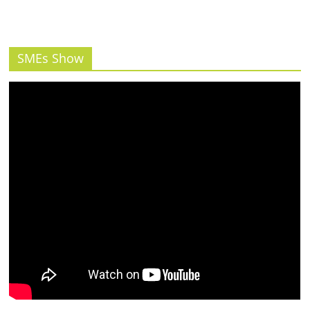
รน
ไชส์"
SMEs Show