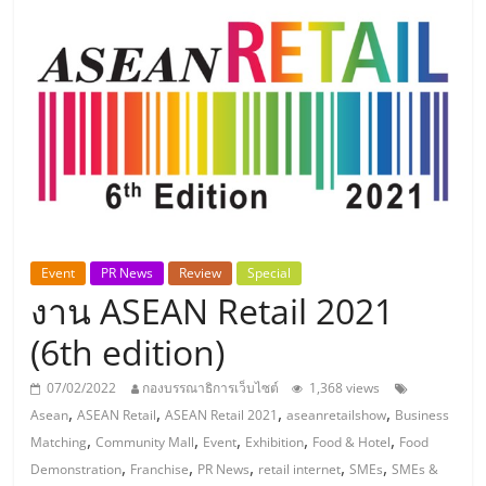
แห่ง
ประเทศไทย,
ThaiSMEsCenter,
รวม
ธุรกิจ
Event
PR News
Review
Special
งาน ASEAN Retail 2021
เอ
(6th edition)
ส
07/02/2022
กองบรรณาธิการเว็บไซต์
1,368 views
,
,
,
,
Asean
ASEAN Retail
ASEAN Retail 2021
aseanretailshow
Business
เอ็
,
,
,
,
,
Matching
Community Mall
Event
Exhibition
Food & Hotel
Food
,
,
,
,
,
Demonstration
Franchise
PR News
retail internet
SMEs
SMEs &