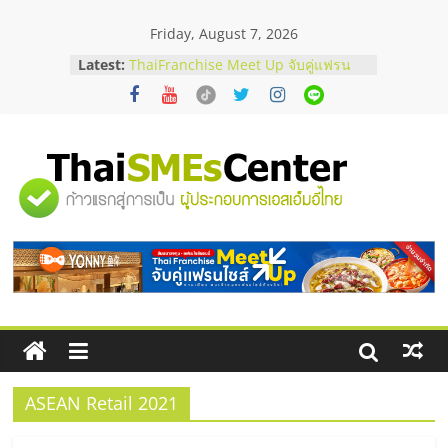
Skip
Friday, August 7, 2026
to
content
สัมมนาลงทุน แฟรนไชส์ยอนนี่
Latest:
ThaiFranchise Meet Up จับคู่แฟรน
ไชส์ ครั้งที่ 8
ร้านเครื่องเสียงคุณภาพสูง พร้อม
โซลูชันระบบภาพและเสียง
บริษัท Cybersecurity ในไทยที่ไหนดี?
"ศูนย์
วิธีเลือกผู้ให้บริการให้คุ้มค่าและตอบ
โจทย์ธุรกิจ
อยากหาเงินทุน เพิ่มสภาพคล่องให้ธุรกิจ
รวม
เริ่มยังไงให้ผ่านฉลุย
สัมมนาออนไลน์ โอกาสบริหารสถานี
บริการน้ำมัน Shell
ข้อมูล
ธุรกิจ
SME
ASEAN Retail 2021