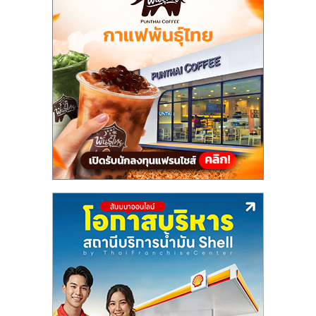
แฟ
รน
ไชส์,
รวม
แฟ
รน
ไชส์
ขาย