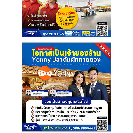
แฟ
รน
ไชส์
แฟ
รน
ไชส์
ขาย
หน้า
บ้าน