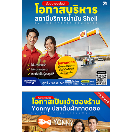
ลงทุน
น้อย
คืน
ทุน
ไว,
ที่
ปรึกษา
การ