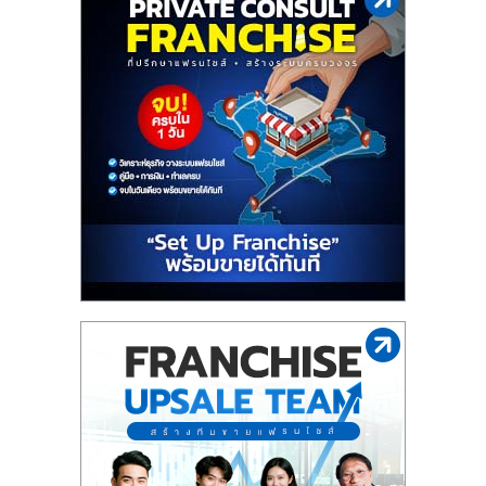
ไทย,
SMEs,
แฟ
รน
ไชส์,
ที่
ปรึกษา
แฟ
รน
ไชส์,
รวม
แฟ
รน
ไชส์
ขาย
แฟ
รน
ไชส์
แฟ