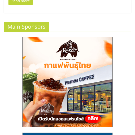
แฟ
Read more
รน
Main Sponsors
ไชส์
แฟ
รน
ไชส์
ขาย
หน้า
บ้าน