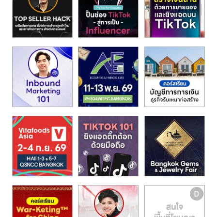
รน
ไชส์"