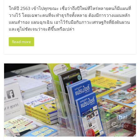
มอี
ใกล้ปี 2563 เข้าไปทุกขณะ เชื่อว่าถึงปีใหม่ทีไหร่หลายคนก็มีแผนที่
วางไว้ โดยเฉพาะคนที่จะทำธุรกิจทั้งหลาย ต้องมีการวางแผนหลัก
ไทย,
แผนสำรอง แผนฉุกเฉิน เอาไว้รับมือกับภาวะเศรษฐกิจที่ยังผันผวน
และดูไม่ชัดเจนว่าจะดีขึ้นหรือเปล่า
SMEs,
Read more
แฟ
รน
ไชส์,
ที่
ปรึกษา