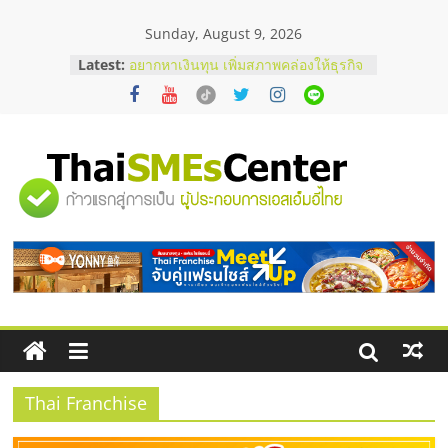
Skip
Sunday, August 9, 2026
to
content
Latest:
อยากหาเงินทุน เพิ่มสภาพคล่องให้ธุรกิจ
เริ่มยังไงให้ผ่านฉลุย
สัมมนาออนไลน์ โอกาสบริหารสถานี
บริการน้ำมัน Shell
สัมมนาลงทุน แฟรนไชส์ยอนนี่
ThaiFranchise Meet Up จับคู่แฟรน
"ศูนย์
ไชส์ ครั้งที่ 8
ร้านเครื่องเสียงคุณภาพสูง พร้อม
โซลูชันระบบภาพและเสียง
รวม
บริษัท Cybersecurity ในไทยที่ไหนดี?
วิธีเลือกผู้ให้บริการให้คุ้มค่าและตอบ
โจทย์ธุรกิจ
ข้อมูล
ธุรกิจ
SME
Thai Franchise