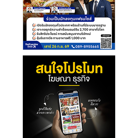
ลงทุน
และ
ขยาย
สา
ขา
แฟ
รน
ไชส์,