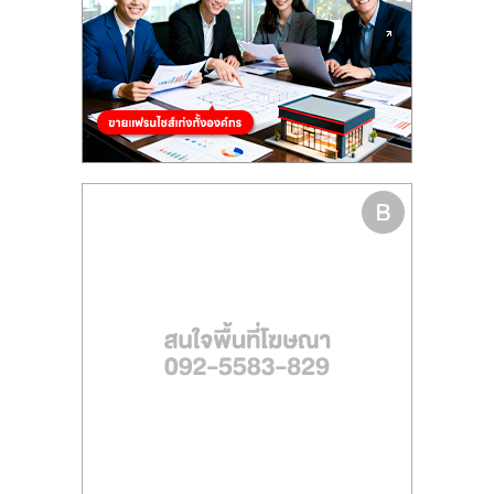
รน
ไชส์
ขาย
หน้า
บ้าน
ลงทุน
น้อย
คืน
ทุน
ไว,
ที่
ปรึกษา
การ
ลงทุน
และ
ขยาย
สา
ขา
แฟ