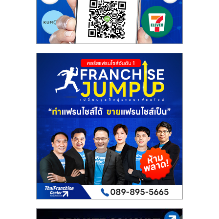
รน
ไชส์"
"ศูนย์
รวม
ข้อมูล
ธุรกิจ
SME
แห่ง
ประเทศไทย,
ThaiSMEsCenter,
รวม
ธุรกิจ
เอ
ส
เอ็
มอี