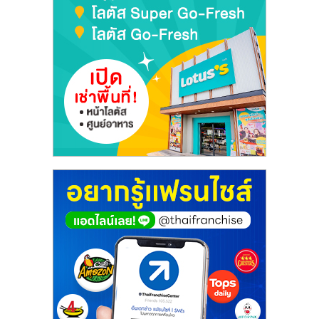
เปิด
ร้าน
ปรึกษา
ฟรี,
บริการ
พัฒนา
ระบบ
แฟ