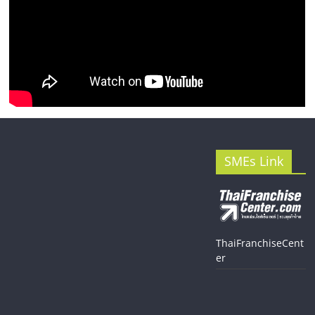
SMEs Link
ThaiFranchiseCent
er