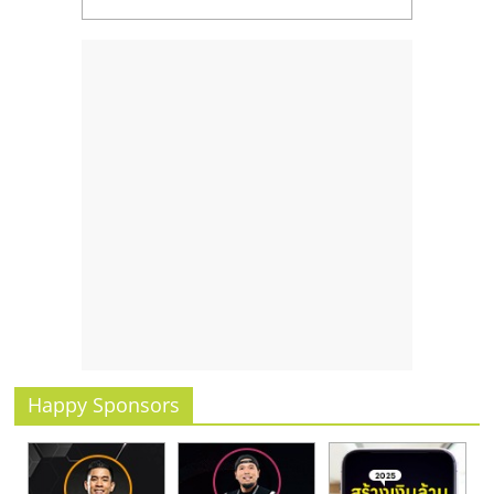
รน
ไชส์,
ศูนย์
รวม
แฟ
รน
ไชส์
พร้อม
ทำเล
สำหรับ
เปิด
ร้าน
ปรึกษา
ฟรี,
บริการ
Happy Sponsors
พัฒนา
ระบบ
แฟ