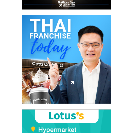
ศูนย์
รวม
แฟ
รน
ไชส์
พร้อม
ทำเล
สำหรับ