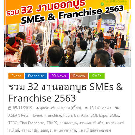
แห่ง
ประเทศไทย,
ThaiSMEsCenter,
รวม
ธุรกิจ
Event
Franchise
PR News
Review
SMEs
รวม 32 งานออกบูธ SMEs &
เอ
Franchise 2563
ส
05/11/2019
คุณรัตนชัย ม่วงงาม (เปี๊ยก)
13,141 views
,
,
,
,
,
,
ASEAN Retail
Event
Franchise
Pub & Bar Asia
SME Expo
SMEs
เอ็
,
,
,
,
,
TFBO
Thai Franchise
TRAFS
งานออกบูธ
งานแสดงสินค้า
มหกรรมแฟ
,
,
,
,
รนไชส์
สร้างอาชีพ
ออกบูธ
แผนการตลาด
แฟรนไชส์สร้างอาชีพ