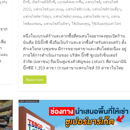
,
,
,
,
บิ๊กซี
เปิดร้านมินิบิ๊กซี
แบรนด์สะดวกซื้อ
แฟรนไชส์
แฟรนไชส์
ธุรกิจ
,
,
,
,
2022
แฟรนไชส์ pet shop
แฟรนไชส์กาแฟ
แฟรนไชส์ก๋วยเตี๋ยว
,
,
,
แฟรนไชส์ชาไข่มุก
แฟรนไชส์น่าลงทุน
แฟรนไชส์อาหาร
แฟรน
,
,
,
ไชส์อเมซอน
แฟรนไชส์โนบิชา
ใช้เงินลงทุน
ใช้เงินลงทุนเท่าไหร่
้จาก
หนึ่งในแบรนด์ร้านสะดวกซื้อที่คนสนใจอยากลงทุนเปิดร้าน
พื่อ
นั่นคือ มินิบิ๊กซี ซึ่งถือเป็นร้านสะดวกซื้อสำหรับครอบครัว ตั้ง
า
ทำเลใจกลางชุมชน มีการขยายสาขาและเติบโตต่อเนื่อง อยู่
ูลและ
ภายใต้การดำเนินงานของ บริษัท บิ๊กซี ซูเปอร์เซ็นเตอร์
จ
จำกัด (มหาชน) ถือเป็นคู่แข่งสำคัญของ Lotus’s ที่ผ่านมามินิ
บิ๊กซีมี 1,353 สาขา (รวมสาขาแฟรนไชส์ 59 สาขาในไทย
Read more