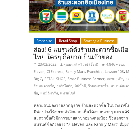
และ
ขยาย
สา
Franchise
Retail Shop
Starting a Business
ส่อง! 6 แบรนด์ดังร้านสะดวกซื้อเมือ
ขา
ไทย ใครๆ ก็อยากเป็นเจ้าของ
23/02/2022
คุณมนตรี ศรีวงษ์ (อ๊อฟ)
4,846 views
แฟ
,
,
,
,
,
Eleven
CJ Express
Family Mart
Franchise
Lawson 108
M
,
,
,
,
Big C
RETAIL SHOP
Store Business Partner
ตลาดธุรกิจ
ธุ
รน
,
,
,
,
ร้านสะดวกซื้อ
ธุรกิจโลตัส
มินิบิ๊กซี
ร้านสะดวกซื้อ
แบรนด์สะด
,
,
ซื้อ
แฟมิลี่มาร์ท
แฟรนไชส์
ไชส์,
หลายคนมองว่าตลาดธุรกิจ ร้านสะดวกซื้อ ในประเทศไท
มีช่องว่างให้ขยายตัวอีกมาก เห็นได้จากหลายๆ แบรนด์ร
ศูนย์
สะดวกซื้อดังมีการขยายสาขาอย่างต่อเนื่อง ซึ่งนอกจาก
แบรนด์ชื่อดังอย่าง “7-Eleven และ Family Mart” ที่มุ่งเ