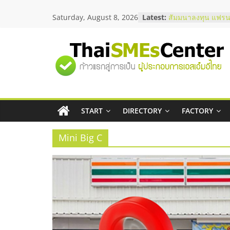
Skip
Saturday, August 8, 2026
Latest:
สัมมนาออนไลน์ โอ
to
บริการน้ำมัน Shell
content
สัมมนาลงทุน แฟรนไ
ThaiFranchise Mee
"ศูนย์
ไชส์ ครั้งที่ 8
ร้านเครื่องเสียงคุณ
โซลูชันระบบภาพแล
รวม
บริษัท Cybersecuri
วิธีเลือกผู้ให้บริกา
โจทย์ธุรกิจ
START
DIRECTORY
FACTORY
ข้อมูล
อยากหาเงินทุน เพิ่
เริ่มยังไงให้ผ่านฉลุย
Mini Big C
ธุรกิจ
SME
แห่ง