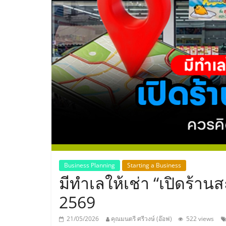
ประเทศไทย,
ThaiSMEsCenter
รวม
ธุรกิจ
เอ
ส
เอ็
Business Planning
Starting a Business
มีทำเลให้เช่า “เปิดร้านส
มอี
2569
21/05/2026
คุณมนตรี ศรีวงษ์ (อ๊อฟ)
522 views