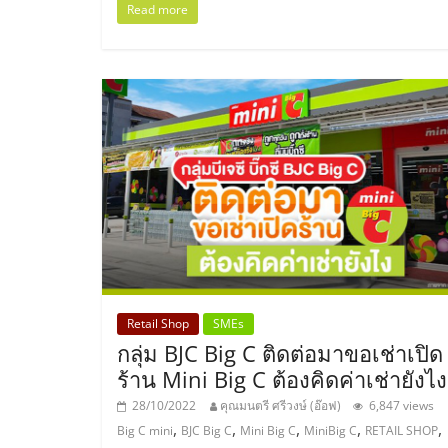
Read more
ไชส์
แฟ
รน
ไชส์
ขาย
หน้า
Retail Shop
SMEs
กลุ่ม BJC Big C ติดต่อมาขอเช่าเปิด
บ้าน
ร้าน Mini Big C ต้องคิดค่าเช่ายังไง
ลงทุน
28/10/2022
คุณมนตรี ศรีวงษ์ (อ๊อฟ)
6,847 views
,
,
,
,
,
Big C mini
BJC Big C
Mini Big C
MiniBig C
RETAIL SHOP