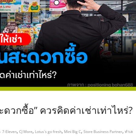
,
ะดวกซื้อ” ควรคิดค่าเช่าเท่าไหร่?
,
,
,
,
,
7-Eleven
CJ More
Lotus´s go fresh
Mini Big C
Store Business Partner
ทำเล