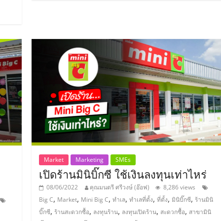
Market
Marketing
SMEs
เปิดร้านมินิบิ๊กซี ใช้เงินลงทุนเท่าไหร่
08/06/2022
คุณมนตรี ศรีวงษ์ (อ๊อฟ)
8,286 views
,
,
,
,
,
,
,
Big C
Market
Mini Big C
ทำเล
ทำเลที่ตั้ง
ที่ตั้ง
มินิบิ๊กซี
ร้านมินิ
,
,
,
,
,
บิ๊กซี
ร้านสะดวกซื้อ
ลงทุนร้าน
ลงทุนเปิดร้าน
สะดวกซื้อ
สาขามินิ