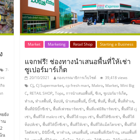
Market
Marketing
Retail Shop
Starting a Business
ง
แจกฟรี! ช่องทางนำเสนอพื้นที่ให้เช่า
ซูเปอร์มาร์เก็ต
7-
ini
20/10/2021
กองบรรณาธิการเว็บไซต์
39,418 views
,
,
,
,
,
รกิจ
CJ
CJ Supermarket
cp fresh mart
Makro
Market
Mini Big
,
,
,
,
,
,
วก
C
RETAIL SHOP
Tops
การนำเสนอพื้นที่
ซีเจ
ซูเปอร์มาร์เก็ต
,
,
,
,
,
,
,
,
ทำเล
ทำเลพื้นที่
ท็อปส์
นำเสนอพื้นที่
บิ๊กซี
พื่นที่
พื้นที่
พื้นที่ทำเล
,
,
,
พื้นที่มินิบิ๊กซีเช่า
พื้นที่เฟรชมาร์ทเช่า
พื้นที่แฟมิลิมาร์ทเช่า
พื้นที่ให้ cj
ยยัง
,
,
,
,
เช่า
พื้นที่ให้ makro เช่า
พื้นที่ให้ tops เช่า
พื้นที่ให้ซีเจเช่า
พื้นที่ให้
้าน
,
,
,
,
ท็อปส์เช่า
พื้นที่ให้บิ๊กซีเช่า
พื้นที่ให้เช่า
พื้นที่ให้แม็คโครเช่า
พื้นที่ให้
 2
,
,
,
,
,
โลตัสเช่า
มินิบิ๊กซี
หาทำเล
เสนอพื้นที่
เสนอพื้นที่เปิดร้าน
เสนอพื้นที่
น้น
,
,
,
,
,
,