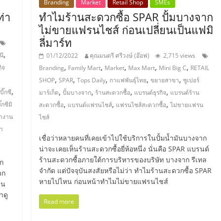
Branding
Market
Retail Shop
SMEs
ท่า
ทำไมร้านสะดวกซื้อ SPAR ปั้มบางจาก
ไม่ขายแฟรนไชส์ ก่อนเปลี่ยนเป็นแฟมิ
ลี่มาร์ท
,
นิ
01/12/2022
คุณมนตรี ศรีวงษ์ (อ๊อฟ)
2,715 views
,
,
,
,
,
กิจ
Branding
Family Mart
Market
Max Mart
Mini Big C
RETAIL
,
,
,
,
,
SHOP
SPAR
Tops Daily
กาแฟพันธุ์ไทย
ขยายสาขา
ซูเปอร์
,
,
,
,
,
ิ๊กซี
มาร์เก็ต
ปั้มบางจาก
ร้านสะดวกซื้อ
แบรนด์ธุรกิจ
แบรนด์ร้าน
,
,
,
กซีมิ
สะดวกซื้อ
แบรนด์แฟรนไชส์
แฟรนไชส์สะดวกซื้อ
ไม่ขายแฟรน
างาน
ไชส์
่า
เชื่อว่าหลายคนที่เคยเข้าไปใช้บริการในปั้มน้ำมันบางจาก
น่าจะเคยเห็นร้านสะดวกซื้อยี่ห้อหนึ่ง นั่นคือ SPAR แบรนด์
ร้านสะดวกซื้อภายใต้การบริหารของบริษัท บางจาก รีเทล
าก
จำกัด แต่ปัจจุบันสงสัยหรือไม่ว่า ทำไมร้านสะดวกซื้อ SPAR
วก
หายไปไหน ก่อนหน้าทำไมไม่ขายแฟรนไชส์
็น
าดู
Read more