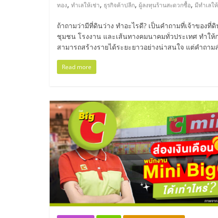
ไทย,
,
,
,
,
ทอง
ทำเลให้เช่า
ธุรกิจค้าปลีก
ผู้ลงทุนร้านสะดวกซื้อ
มีทำเลให้
SMEs,
ถ้าถามว่ามีที่ดินว่าง ทำอะไรดี? เป็นคำถามที่เจ้าของท
ชุมชน โรงงาน และเส้นทางคมนาคมทั่วประเทศ ทำให้การปล่
แฟ
สามารถสร้างรายได้ระยะยาวอย่างน่าสนใจ แต่คำถามสำคั
Read more
รน
ไชส์,
ที่
ปรึกษา
แฟ
รน