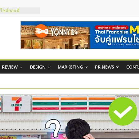
กาสบริหารสถานี
ชส์ยอนนี่
t Up จับคู่แฟรน
ภาพสูง พร้อม
ะเสียง
ty ในไทยที่ไหนดี?
รให้คุ้มค่าและตอบ
REVIEW
DESIGN
MARKETING
PR NEWS
CONT
มสภาพคล่องให้ธุรกิจ