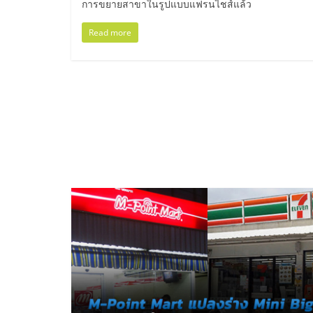
รวม
การขยายสาขาในรูปแบบแฟรนไชส์แล้ว
Read more
แฟ
รน
ไชส์
พร้อม
ทำเล
สำหรับ
เปิด