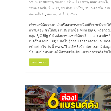
,
,
,
,
,
SMEs
ขยายสาขา
ขอเช่าเปิดร้าน
คิดค่าเช่า
คิดค่าเช่ายังไง
น้อย
,
,
,
,
,
ร้านสะดวกซื้อ
พื้นที่เช่า
มินิ บิ๊กซี
มินิบิ๊กซี
ร้านสะดวกซื้อ
ร้าน
,
,
,
สะดวกซื้อชื่อ
สะดวก
เช่าพื้นที่
เปิดร้าน
คืน
เจ้าของที่ดินว่างเปล่าหรืออาคารพาณิชย์ที่อยากมีรายได
การปล่อยเช่าให้กับร้านสะดวกซื้อ Mini Big C หรือกรณี
ทุน
กลุ่ม BJC Big C ติดต่อมาขอเช่าที่ดินหรืออาคารพาณิชย์เ
เปิดร้าน Mini Big C แต่ไม่รู้ว่าจะเจรจาต่อรองและคิดค่
ไว,
เช่าอย่างไร วันนี้ www.ThaiSMEsCenter.com มีข้อม
ข้อแนะนำมาเสนอให้ทราบเพื่อเป็นแนวทางการตัดสินใ
ที่
Read more
ปรึกษา
การ
ลงทุน