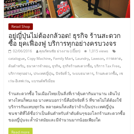
Retail Shop
อยู่ญี่ปุ่นไม่ต้องกลัวอด! ธุรกิจ ร้านสะดวก
ซื้อ ยุคเฟื่องฟู บริการทุกอย่างครบวงจร
02/06/2016
คุณรัตนชัย ม่วงงาม (เปี๊ยก)
1,015 views
,
,
,
,
,
,
catalogue
Copy Machine
Family Mart
Laundry
Lawson
การตลาด
,
,
,
,
,
ต้นตำหรับ
ธนาคารจำลอง
ธุรกิจ
ธุรกิจร้านสะดวกซื้อ
บริการ Tax Free
,
,
,
,
,
บริการทุกอย่าง
ประเทศญี่ปุ่น
ปัจจัยที่ 5
ระบบธนาคาร
ร้านสะดวกซื้อ
เซ
,
เว่น-อีเลฟเว่น
แบรนด์พรีเมี่ยม
ร้านสะดวกซื้อ ในเมืองไทยเป็นสิ่งที่เราคุ้นตากันมานาน เดินไป
ทางไหนก็พบเจอ บางคนบอกว่านี่คือปัจจัยที่ 5 ที่ขาดไม่ได้ต้องใช้
บริการกันแทบทุกวัน หลายคนก็สงสัยว่าถ้าเป็นประเทศญี่ปุ่น
ชนชาติที่ได้ชื่อว่าเป็นต้นตำหรับลำดับต้นๆของโลกร้านสะดวกซื้อ
ของญี่ปุ่นจะล้ำนำสมัยและมีจำนวนมากน้อยเพียงใด
Read more