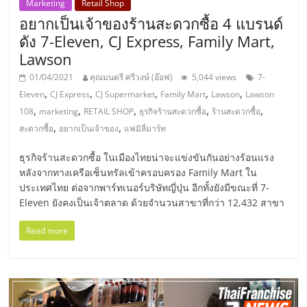
Marketing
Retail Shop
อยากเป็นเจ้าของร้านสะดวกซื้อ 4 แบรนด์
ลงทุน
ดัง 7-Eleven, CJ Express, Family Mart,
Lawson
น้อย
01/04/2021
คุณมนตรี ศรีวงษ์ (อ๊อฟ)
5,044 views
7-
,
,
,
,
,
Eleven
CJ Express
CJ Supermarket
Family Mart
Lawson
Lawson
คืน
,
,
,
,
,
108
marketing
RETAIL SHOP
ธุรกิจร้านสะดวกซื้อ
ร้านสะดวกซื้อ
,
,
สะดวกซื้อ
อยากเป็นเจ้าของ
แฟมิลี่มาร์ท
ทุน
ธุรกิจร้านสะดวกซื้อ ในเมืองไทยน่าจะแข่งขันกันอย่างร้อนแรง
ไว,
หลังจากทางเครือเซ็นทรัลเข้าครอบครอง Family Mart ใน
ประเทศไทย ต่อจากพาร์ทเนอร์บริษัทญี่ปุ่น อีกทั้งยังมีขณะที่ 7-
Eleven ยังคงเป็นเจ้าตลาด ด้วยจำนวนสาขาที่กว่า 12,432 สาขา
ที่
Read more
ปรึกษา
การ