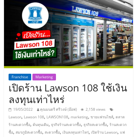
แห่ง
ประเทศไทย,
ThaiSMEsCenter,
รวม
ธุรกิจ
Franchise
Marketing
เปิดร้าน Lawson 108 ใช้เงิน
เอ
ลงทุนเท่าไหร่
ส
19/05/2022
คุณมนตรี ศรีวงษ์ (อ๊อฟ)
2,158 views
,
,
,
,
,
Lawson
Lawson 108
LAWSON108
marketing
ขายแฟรนไชส์
ตลาด
เอ็
,
,
,
,
ร้านสะดวกซื้อ
ต้นทุนเดิม
ธุรกิจร้านสะดวกซื้อ
ธุรกิจสะดวกซื้อ
ร้านสะดวก
,
,
,
,
,
ซื้อ
สมรภูมิสะดวกซื้อ
สะดวกซื้อ
เงินลงทุนเท่าไหร่
เปิดร้าน Lawson
แฟ