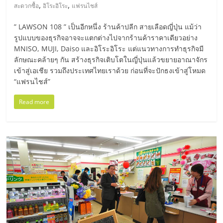
,
,
สะดวกซื้อ
อิโระอิโระ
แฟรนไชส์
” LAWSON 108 ” เป็นอีกหนึ่ง ร้านค้าปลีก สายเลือดญี่ปุ่น แม้ว่า
รูปแบบของธุรกิจอาจจะแตกต่างไปจากร้านค้าราคาเดียวอย่าง
MNISO, MUJI, Daiso และอิโระอิโระ แต่แนวทางการทำธุรกิจมี
ลักษณะคล้ายๆ กัน สร้างธุรกิจเติบโตในญี่ปุ่นแล้วขยายอาณาจักร
เข้าสู่เอเชีย รวมถึงประเทศไทยเราด้วย ก่อนที่จะปักธงเข้าสู่โหมด
“แฟรนไชส์”
Read more