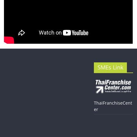
SMEs Link
ThaiFranchiseCent
er