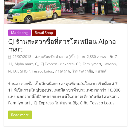
รน
ไชส์,
ศูนย์
รวม
แฟ
Marketing
Retail Shop
CJ ร้านสะดวกซื้อที่ควรโตเหมือน Alpha
รน
ไชส์
mart
พร้อม
25/07/2018
คุณรัตนชัย ม่วงงาม (เปี๊ยก)
2,830 views
7-
ทำเล
,
,
,
,
,
,
,
,
11
Alpha mart
CJ
CJ Express
cjexpres
CP
Familymart
Lawson
สำหรับ
,
,
,
,
RETAIL SHOP
Tessco Lotus
การตลาด
ร้านสะดวกซื้อ
แบรนด์
เปิด
ร้าน
ร้านสะดวกซื้อ เป็นอีกหนึ่งการลงทุนที่คนสนใจมาก เริ่มตั้งแต่ 7-
ปรึกษา
11 ที่เป็นรายใหญ่ของประเทศมีสาขาทั่วประเทศมากกว่า 10,000
ฟรี,
แห่ง นอกจากนี้ก็มีอีกหลายแบรนด์ในตลาดเดียวกันทั้ง Lawson ,
Familymart , CJ Express ไม่นับรวมBig C กับ Tessco Lotus
บริการ
พัฒนา
Read more
ระบบ
แฟ