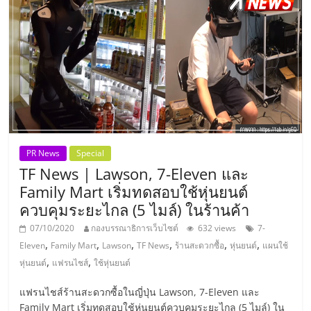
ลงทุน
และ
ขยาย
สา
PR News
Special
ขา
TF News | Lawson, 7-Eleven และ
Family Mart เริ่มทดสอบใช้หุ่นยนต์
แฟ
ควบคุมระยะไกล (5 ไมล์) ในร้านค้า
07/10/2020
กองบรรณาธิการเว็บไซต์
632 views
7-
,
,
,
,
,
,
รน
Eleven
Family Mart
Lawson
TF News
ร้านสะดวกซื้อ
หุ่นยนต์
แผนใช้
,
,
หุ่นยนต์
แฟรนไชส์
ใช้หุ่นยนต์
ไชส์,
แฟรนไชส์ร้านสะดวกซื้อในญี่ปุ่น Lawson, 7-Eleven และ
Family Mart เริ่มทดสอบใช้หุ่นยนต์ควบคุมระยะไกล (5 ไมล์) ใน