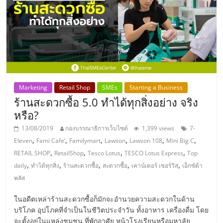
รน
ไชส์"
"ศูนย์
รวม
ข้อมูล
Marketing
Retail Shop
SMEs
Starting a Business
ธุรกิจ
ร้านสะดวกซื้อ 5.0 ทำได้ทุกสิ่งอย่าง จริง
SME
หรือ?
แห่ง
ประเทศไทย,
13/08/2019
กองบรรณาธิการเว็บไซต์
1,399 views
7-
ThaiSMEsCenter,
,
,
,
,
,
,
Eleven
Fami Cafe’
Familymart
Lawson
Lawson 108
Mini Big C
รวม
,
,
,
,
RETAIL SHOP
RetailShop
Tesco Lotus
TESCO Lotus Express
Top
ธุรกิจ
,
,
,
,
,
daily
ทำได้ทุกสิ่ง
ร้านสะดวกซื้อ
สะดวกซื้อ
เคาน์เตอร์ เซอร์วิส
เอ็กซ์ต้า
เอ
พลัส
ส
เอ็
ในอดีตเหล่าร้านสะดวกซื้อก็มักจะอำนวยความสะดวกในด้าน
บริโภค อุปโภคที่จำเป็นในชีวิตประจำวัน ทั้งอาหาร เครื่องดื่ม โดย
มอี
จะตั้งอยู่ในแหล่งชุมชน ที่พักอาศัย หน้าโรงเรียนหรือมหาลัย