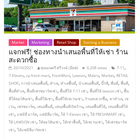
แฟ
รน
ไชส์,
Market
Marketing
Retail Shop
Starting a Business
รวม
แจกฟรี! ช่องทางนำเสนอพื้นที่ให้เช่า ร้าน
สะดวกซื้อ
แฟ
,
20/10/2021
คุณมนตรี ศรีวงษ์ (อ๊อฟ)
6,208 views
7-11
,
,
,
,
,
,
7-Eleven
cp fresh mart
FreshMart
Lawson
Makro
Market
RETAIL
รน
,
,
,
,
,
,
,
,
SHOP
การนำเสนอพื้นที่
ทำเล
ทำเลพื้นที่
นำเสนอพื้นที่
บิ๊กซี
พื่นที่
พื้นที่
,
,
,
,
พื้นที่ทำเล
พื้นที่เฟรชมาร์ทเช่า
พื้นที่ให้ 7-11 เช่า
พื้นที่ให้ lawson เช่า
พื้น
,
,
,
,
,
ไชส์
ที่ให้ลอว์สันเช่า
พื้นที่ให้เช่า
พื้นที่ให้เซเว่นเช่า
ร้านสะดวกซื้อ
หาทำเล
เซ
,
,
,
,
,
เว่น
เฟรชมาร์ท
เสนอพื้นที่
เสนอพื้นที่เปิดร้าน
เสนอพื้นที่ให้
เสนอพื้นที่ให้
,
,
,
,
,
เช่า
แฟมิลี่ มาร์ท
แฟมิลี่มาร์ท
ให้ 7-Eleven เช่า
ให้ FRESHMART เช่า
ขาย
,
,
,
,
ให้ LAWSON เช่า
ให้ลอว์สันเช่า
ให้เช่าพื้นที่
ให้เซเว่นเช่า
ให้เฟรชมาร์ท
,
เช่า
ให้แฟมิลี่มาร์ทเช่า