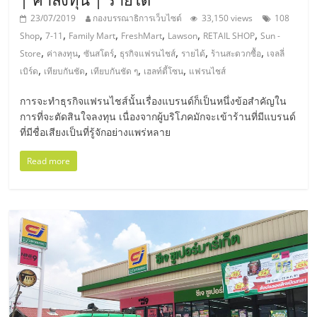
รน
23/07/2019
กองบรรณาธิการเว็บไซต์
33,150 views
108
ไชส์
,
,
,
,
,
,
Shop
7-11
Family Mart
FreshMart
Lawson
RETAIL SHOP
Sun -
ขาย
,
,
,
,
,
,
Store
ค่าลงทุน
ซันสโตร์
ธุรกิจแฟรนไชส์
รายได้
ร้านสะดวกซื้อ
เจลลี่
หน้า
,
,
,
,
เบิร์ด
เทียบกันชัด
เทียบกันชัด ๆ
เฮลท์ตี้โซน
แฟรนไชส์
บ้าน
ลงทุน
การจะทำธุรกิจแฟรนไชส์นั้นเรื่องแบรนด์ก็เป็นหนึ่งข้อสำคัญใน
น้อย
การที่จะตัดสินใจลงทุน เนื่องจากผู้บริโภคมักจะเข้าร้านที่มีแบรนด์
คืน
ที่มีชื่อเสียงเป็นที่รู้จักอย่างแพร่หลาย
ทุน
ไว,
Read more
ที่
ปรึกษา
การ
ลงทุน
และ
ขยาย
สา
ขา
แฟ