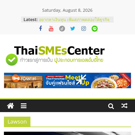
Skip
Saturday, August 8, 2026
to
content
Latest:
บริษัท Cybersecurity ในไทยที่ไหนดี?
วิธีเลือกผู้ให้บริการให้คุ้มค่าและตอบ
โจทย์ธุรกิจ
อยากหาเงินทุน เพิ่มสภาพคล่องให้ธุรกิจ
เริ่มยังไงให้ผ่านฉลุย
สัมมนาออนไลน์ โอกาสบริหารสถานี
"ศูนย์
บริการน้ำมัน Shell
สัมมนาลงทุน แฟรนไชส์ยอนนี่
ThaiFranchise Meet Up จับคู่แฟรน
รวม
ไชส์ ครั้งที่ 8
ร้านเครื่องเสียงคุณภาพสูง พร้อม
โซลูชันระบบภาพและเสียง
ข้อมูล
ธุรกิจ
SME
Lawson