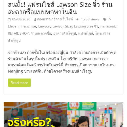
เปิด
สนมั้ย! แฟรนไชส์ Lawson Size จิ๋ว ร้าน
สะดวกซื้อแบบพกพาในจีน
ร้าน
05/08/2020
กองบรรณาธิการเว็บไซต์
1,738 views
7-
,
,
,
,
,
,
Eleven
Franchise
Lawson
Lawson Size
Lawson Size จิ๋ว
Panasonic
ปรึกษา
,
,
,
,
RETAIL SHOP
ร้านสะดวกซื้อ
อาคารสำเร็จรูป
แฟรนไชส์
โครงสร้าง
สำเร็จรูป
ฟรี,
จากร้านสะดวกซื้อในเครือของญี่ปุ่น กำลังขยายกิจการเปิดตัวชุด
ร้านค้าสำเร็จรูปในประเทศจีน โดยบริษัท Lawson กล่าวว่า
บริการ
แบรนด์จะเปิดบริการในสัปดาห์นี้ ด้วยการเปิดสาขาแรกในนคร
Nanjing ประเทศจีน ด้วยโครงสร้างแบบสำเร็จรูป
พัฒนา
Read more
ระบบ
แฟ