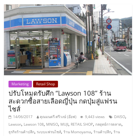
รน
ไชส์"
Marketing
Retail Shop
ปรับโหมดรับศึก “Lawson 108” ร้าน
สะดวกซื้อสายเลือดญี่ปุ่น กดปุ่มสู่แฟรน
ไชส์
,
14/06/2017
คุณมนตรี ศรีวงษ์ (อ๊อฟ)
9,443 views
DAISO
,
,
,
,
,
,
Lawson
Lawson 108
MNISO
MUJI
RETAIL SHOP
กลยุทธ์การตลาด
,
,
,
,
ธุรกิจร้านค้าปลีก
ระบบแฟรนไชส์
ร้าน Momoyama
ร้านค้าปลีก
ร้าน