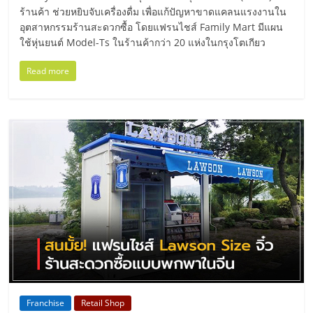
ศูนย์
ร้านค้า ช่วยหยิบจับเครื่องดื่ม เพื่อแก้ปัญหาขาดแคลนแรงงานใน
อุตสาหกรรมร้านสะดวกซื้อ โดยแฟรนไชส์ Family Mart มีแผน
ใช้หุ่นยนต์ Model-Ts ในร้านค้ากว่า 20 แห่งในกรุงโตเกียว
รวม
Read more
แฟ
รน
ไชส์
พร้อม
ทำเล
สำหรับ
Franchise
Retail Shop