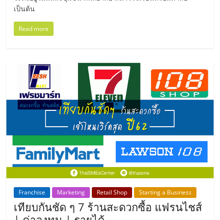
ไทย,
เป็นต้น
SMEs,
แฟ
Read more
รน
ไชส์,
ที่
ปรึกษา
แฟ
รน
ไชส์,
รวม
แฟ
รน
ไชส์
ขาย
แฟ
รน
Franchise
Marketing
Retail Shop
Starting a Business
ไชส์
เทียบกันชัด ๆ 7 ร้านสะดวกซื้อ แฟรนไชส์
แฟ
| ค่าลงทุน | รายได้