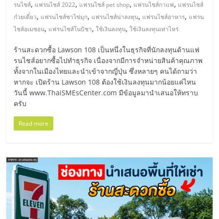
มอี
,
,
,
,
รนไชส์
แฟรนไชส์ 2022
แฟรนไชส์ pet shop
แฟรนไชส์กาแฟ
แฟรนไชส์
,
,
,
,
ก๋วยเตี๋ยว
แฟรนไชส์ชาไข่มุก
แฟรนไชส์น่าลงทุน
แฟรนไชส์อาหาร
แฟรน
ไทย,
,
,
,
ไชส์อเมซอน
แฟรนไชส์โนบิชา
ใช้เงินลงทุน
ใช้เงินลงทุนเท่าไหร่
ร้านสะดวกซื้อ Lawson 108 เป็นหนึ่งในธุรกิจที่นักลงทุนด้านแฟ
SMEs,
รนไชส์อยากซื้อไปทำธุรกิจ เนื่องจากมีการจำหน่ายสินค้าคุณภาพ
ทั้งจากในเมืองไทยและนำเข้าจากญี่ปุ่น ซึ่งหลายๆ คนได้ถามว่า
แฟ
หากจะ เปิดร้าน Lawson 108 ต้องใช้เงินลงทุนมากน้อยแค่ไหน
วันนี้ www.ThaiSMEsCenter.com มีข้อมูลมานำเสนอให้ทราบ
ครับ
รน
Read more
ไชส์,
ที่
ปรึกษา