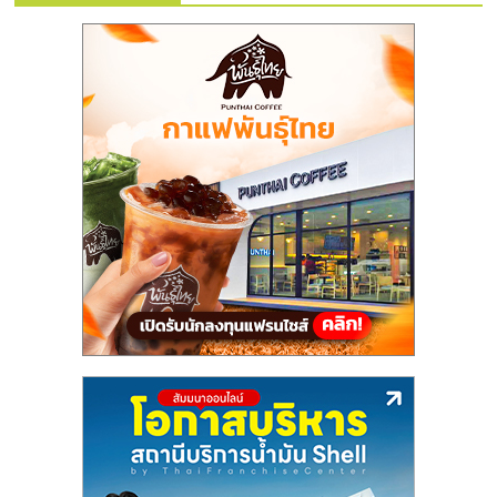
รน
ไชส์
ขาย
หน้า
บ้าน
ลงทุน
น้อย
คืน
ทุน
ไว,
ที่
ปรึกษา
การ
ลงทุน
และ
ขยาย
สา
ขา
แฟ