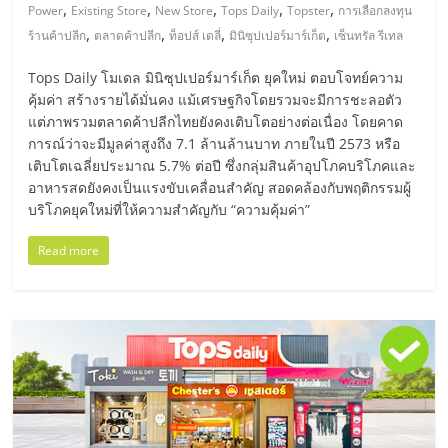
มอี
,
,
,
,
,
Power
Existing Store
New Store
Tops Daily
Topster
การเลือกลงทุน
,
,
,
,
ร้านค้าปลีก
ตลาดค้าปลีก
ท็อปส์ เดลี่
มินิซุปเปอร์มาร์เก็ต
เซ็นทรัล รีเทล
ไทย,
Tops Daily โมเดล มินิซุปเปอร์มาร์เก็ต ยุคใหม่ ตอบโจทย์ความ
คุ้มค่า สร้างรายได้มั่นคง แม้เศรษฐกิจโดยรวมจะมีการชะลอตัว
SMEs,
แต่ภาพรวมตลาดค้าปลีกไทยยังคงเติบโตอย่างต่อเนื่อง โดยคาด
การณ์ว่าจะมีมูลค่าสูงถึง 7.1 ล้านล้านบาท ภายในปี 2573 หรือ
แฟ
เติบโตเฉลี่ยประมาณ 5.7% ต่อปี ซึ่งกลุ่มสินค้าอุปโภคบริโภคและ
อาหารสดยังคงเป็นแรงขับเคลื่อนสำคัญ สอดคล้องกับพฤติกรรมผู้
บริโภคยุคใหม่ที่ให้ความสำคัญกับ “ความคุ้มค่า”
รน
Read more
ไชส์,
ที่
ปรึกษา