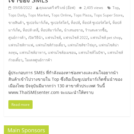
ไทย,
,
SMEs,
09/08/2022
คุณมนตรี ศรีวงษ์ (อ๊อฟ)
2,405 views
Top
,
,
,
,
,
แฟ
Tops Daily
Tops Market
Tops Online
Tops Plaza
Tops Super Store
รน
,
,
,
,
,
ขายสินค้า
ซูเปอร์มาร์เก็ต
ซูเปอร์สโตร์
ท็อปส์
ท็อปส์ ซูเปอร์สโตร์
ท็อปส์
ไชส์,
,
,
,
,
,
มาร์เก็ต
ท็อปส์ เดลี่
ท็อปส์มาร์เก็ต
นำเสนอขาย
ร้านสะดวกซื้อ
ที่
,
,
,
,
,
ศูนย์การค้า
เปิดวิธีนำ
แฟรนไชส์
แฟรนไชส์ 2022
แฟรนไชส์ pet shop
ปรึกษา
,
,
,
แฟรนไชส์กาแฟ
แฟรนไชส์ก๋วยเตี๋ยว
แฟรนไชส์ชาไข่มุก
แฟรนไชส์น่า
แฟ
,
,
,
,
ลงทุน
แฟรนไชส์อาหาร
แฟรนไชส์อเมซอน
แฟรนไชส์โนบิชา
แฟรนไซส์
รน
,
ก๋วยเตี๋ยว
โมเดลศูนย์การค้า
ไชส์,
รวม
ผู้ประกอบการ SMEs ที่กำลังมองหาช่องทางและสนใจอยากนำ
แฟ
สินค้าเข้าไปวางขายใน Top ซึ่งถือเป็นซูเปอร์มาร์เก็ตชั้นนำของ
เมืองไทย ปัจจุบันมีมากกว่า 130 สาขาทั่วประเทศ วันนี้
รน
www.ThaiSMEsenter.com จะแนะนำให้ทราบ
ไชส์
ขาย
Read more
แฟ
รน
ไชส์
แฟ
Main Sponsors