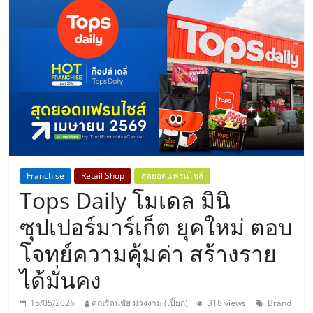
แห่ง
ประเทศไทย,
ThaiSMEsCenter,
รวม
ธุรกิจ
Franchise
Retail Shop
สุดยอดแฟรนไชส์
Tops Daily โมเดล มินิ
เอ
ซุปเปอร์มาร์เก็ต ยุคใหม่ ตอบ
ส
โจทย์ความคุ้มค่า สร้างราย
ได้มั่นคง
เอ็
15/05/2026
คุณรัตนชัย ม่วงงาม (เปี๊ยก)
318 views
Brand