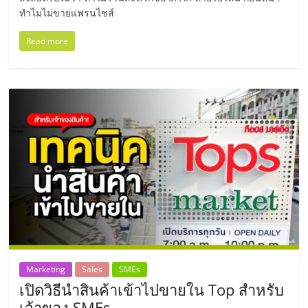
รน
ทำไมไม่ขายแฟรนไชส์
ไชส์"
Read more
"ศูนย์
รวม
ข้อมูล
ธุรกิจ
SME
แห่ง
ประเทศไทย,
ThaiSMEsCenter,
รวม
ธุรกิจ
เอ
ส
Marketing
Sales
SMEs
เอ็
เปิดวิธีนำสินค้าเข้าไปขายใน Top สำหรับ
มอี
เจ้าของ SMEs