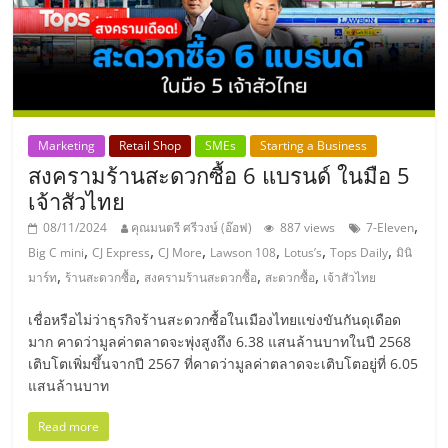
ลงทุน
น้อย
คืน
Marketing
Retail Shop
SMEs
Starting a Business
สงครามร้านสะดวกซื้อ 6 แบรนด์ ในมือ 5
ทุน
เจ้าสัวไทย
,
08/11/2024
คุณมนตรี ศรีวงษ์ (อ๊อฟ)
887 views
7-Eleven
ไว,
,
,
,
,
,
,
Big C mini
CJ Express
CJ More
Lawson 108
Lotus’s
Tops Daily
มินิ
,
,
,
,
มาร์ท
ร้านสะดวกซื้อ
สงครามร้านสะดวกซื้อ
สะดวกซื้อ
เจ้าสัวไทย
ที่
เชื่อหรือไม่ว่าธุรกิจร้านสะดวกซื้อในเมืองไทยแข่งขันกันดุเดือด
มาก คาดว่ามูลค่าตลาดจะพุ่งสูงถึง 6.38 แสนล้านบาทในปี 2568
ปรึกษา
เติบโตเพิ่มขึ้นจากปี 2567 ที่คาดว่ามูลค่าตลาดจะเติบโตอยู่ที่ 6.05
แสนล้านบาท
การ
Read more