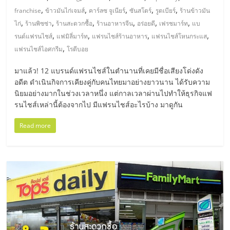
ศูนย์
,
,
,
,
,
franchise
ข้าวมันไก่เจมส์
คาร์ลซ จูเนียร์
ซันสโตร์
รูตเบียร์
ร้านข้าวมัน
,
,
,
,
,
,
ไก่
ร้านพิซซ่า
ร้านสะดวกซื้อ
ร้านอาหารจีน
อร่อยดี
เฟรชมาร์ท
แบ
,
,
,
,
รวม
รนด์แฟรนไชส์
แฟมิลี่มาร์ท
แฟรนไชส์ร้านอาหาร
แฟรนไชส์โหนกระแส
,
แฟรนไชส์ไอศกรีม
โรตีบอย
แฟ
มาแล้ว! 12 แบรนด์แฟรนไชส์ในตำนานที่เคยมีชื่อเสียงโด่งดัง
อดีต ดำเนินกิจการเคียงคู่กับคนไทยมาอย่างยาวนาน ได้รับความ
รน
นิยมอย่างมากในช่วงเวลาหนึ่ง แต่กาลเวลาผ่านไปทำให้ธุรกิจแฟ
รนไชส์เหล่านี้ต้องจากไป มีแฟรนไชส์อะไรบ้าง มาดูกัน
ไชส์
Read more
พร้อม
ทำเล
สำหรับ