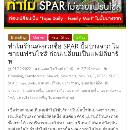
เปิด
ร้าน
ปรึกษา
Branding
Market
Retail Shop
SMEs
ทำไมร้านสะดวกซื้อ SPAR ปั้มบางจาก ไม่
ฟรี,
ขายแฟรนไชส์ ก่อนเปลี่ยนเป็นแฟมิลี่มาร์
ท
บริการ
01/12/2022
คุณมนตรี ศรีวงษ์ (อ๊อฟ)
2,719 views
,
,
,
,
,
,
Branding
Family Mart
Market
Max Mart
Mini Big C
RETAIL SHOP
พัฒนา
,
,
,
,
,
SPAR
Tops Daily
กาแฟพันธุ์ไทย
ขยายสาขา
ซูเปอร์มาร์เก็ต
ปั้ม
,
,
,
,
บางจาก
ร้านสะดวกซื้อ
แบรนด์ธุรกิจ
แบรนด์ร้านสะดวกซื้อ
แบรนด์แฟรน
,
,
ระบบ
ไชส์
แฟรนไชส์สะดวกซื้อ
ไม่ขายแฟรนไชส์
เชื่อว่าหลายคนที่เคยเข้าไปใช้บริการในปั้มน้ำมันบางจาก น่าจะ
แฟ
เคยเห็นร้านสะดวกซื้อยี่ห้อหนึ่ง นั่นคือ SPAR แบรนด์ร้านสะดวก
ซื้อภายใต้การบริหารของบริษัท บางจาก รีเทล จำกัด แต่ปัจจุบัน
สงสัยหรือไม่ว่า ทำไมร้านสะดวกซื้อ SPAR หายไปไหน ก่อนหน้า