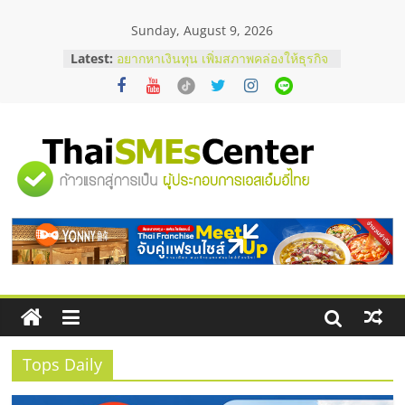
Skip
Sunday, August 9, 2026
to
บริษัท Cybersecurity ในไทยที่ไหนดี?
content
Latest:
วิธีเลือกผู้ให้บริการให้คุ้มค่าและตอบ
โจทย์ธุรกิจ
อยากหาเงินทุน เพิ่มสภาพคล่องให้ธุรกิจ
เริ่มยังไงให้ผ่านฉลุย
สัมมนาออนไลน์ โอกาสบริหารสถานี
บริการน้ำมัน Shell
"ศูนย์
สัมมนาลงทุน แฟรนไชส์ยอนนี่
ThaiFranchise Meet Up จับคู่แฟรน
ไชส์ ครั้งที่ 8
รวม
ร้านเครื่องเสียงคุณภาพสูง พร้อม
โซลูชันระบบภาพและเสียง
ข้อมูล
ธุรกิจ
SME
Tops Daily