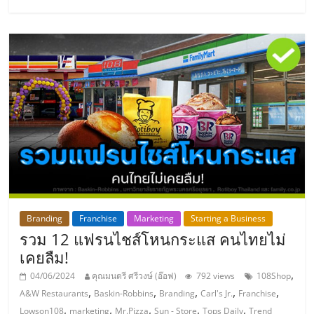
ลงทุน
และ
ขยาย
สา
ขา
แฟ
Branding
Franchise
Marketing
Starting a Business
รวม 12 แฟรนไชส์โหนกระแส คนไทยไม่
รน
เคยลืม!
,
04/06/2024
คุณมนตรี ศรีวงษ์ (อ๊อฟ)
792 views
108Shop
ไชส์,
,
,
,
,
,
A&W Restaurants
Baskin-Robbins
Branding
Carl's Jr.
Franchise
,
,
,
,
,
Lowson108
marketing
Mr.Pizza
Sun - Store
Tops Daily
Trend