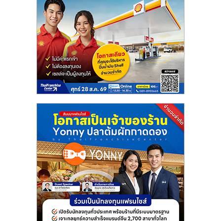
รน
ไชส์,
ศูนย์
รวม
แฟ
รน
ไชส์
พร้อม
ทำเล
สำหรับ
เปิด
ร้าน
ปรึกษา
ฟรี,
บริการ
พัฒนา
ระบบ
แฟ