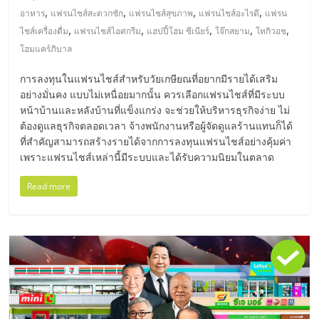
แฟ
,
,
,
,
อาหาร
แฟรนไชส์สะดวกซัก
แฟรนไชส์สุขภาพ
แฟรนไชส์อะไรดี
แฟรน
รน
,
,
,
,
,
ไชส์เครื่องดื่ม
แฟรนไชส์ไอศกรีม
แฮปปี้โฮม ซีเนียร์
โจ๊กสยาม
โทกิวอช
โฮมแคร์ภิบาล
ไชส์
การลงทุนในแฟรนไชส์สำหรับวัยเกษียณที่อยากมีรายได้เสริม
อย่างมั่นคง แบบไม่เหนื่อยมากนั้น ควรเลือกแฟรนไชส์ที่มีระบบ
แฟ
หน้าบ้านและหลังบ้านที่แข็งแกร่ง จะช่วยให้บริหารธุรกิจง่าย ไม่
ต้องดูแลธุรกิจตลอดเวลา จ้างพนักงานหรือผู้จัดดูแลร้านแทนก็ได้
ที่สำคัญสามารถสร้างรายได้จากการลงทุนแฟรนไชส์อย่างคุ้มค่า
รน
เพราะแฟรนไชส์เหล่านี้มีระบบและได้รับความนิยมในตลาด
ไชส์
Read more
ขาย
หน้า
บ้าน