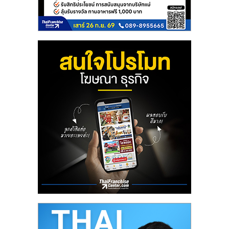
รน
ไชส์"