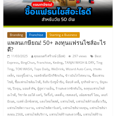
แฟ
รน
ไชส์,
Branding
Franchise
Starting a Business
รวม
แพลนเกษียณ! 50+ ลงทุนแฟรนไชส์อะไร
ดี?
แฟ
11/03/2025
คุณมนตรี ศรีวงษ์ (อ๊อฟ)
297 views
Best
,
,
,
,
,
Express
BingChun
Franchise
Keding
TANJAI WASH & DRY
Ting
,
,
,
,
,
รน
Ting
TOKI WASH
Tops Daily
WeDrink
Wizard Auto Care
กระทะ
,
,
,
,
เหล็ก
กองจูปิ้งย่าง
กอลจักต๊อกป๊กกีชิกเก้น
ข้าวมันไก่ไห่หนาน
ซื้อแฟรน
,
,
,
,
,
ไชส์
ซื้อแฟรนไชส์อะไรดี
ถิงถิง บิงซูน้ำขิง
ท็อปส์ เดลี่
ธุรกิจห้าดาว
ปัญจะ
ไชส์
,
,
,
,
,
รส
ปิงฉุน
มอมส์ ทัช
ยู้ฮูหวานเย็น
ร้านสะดวกซักทันใจ
ลงทุนแฟรนไชส์
,
,
,
,
,
,
อะไรดี
วิซาร์ด ออโต้ แคร์
วีดริ๊งก์
เคดดิ้ง
เชสเตอร์
เฌ้อสเชอรี่ โฮม
เดอร์
ขาย
,
,
,
,
,
มิเนต
เบสท์ เอ็กซ์เพรส
แตงไทยโพสต์
แฟรนไชส์
แฟรนไชส์ก๋วยเตี๋ยวเรือ
,
,
,
แฟรนไชส์ความงาม
แฟรนไชส์คาร์แคร์
แฟรนไชส์น่าลงทุน
แฟรนไชส์น่า
,
,
,
ลงทุน 2568
แฟรนไชส์บริการ
แฟรนไชส์ร้านสะดวกซื้อ
แฟรนไชส์ร้าน