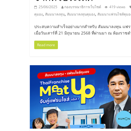
ไทย,
25/06/2025
กองบรรณาธิการเว็บไซต์
419 views
SMEs,
,
,
,
คุมอง
สัมมนาลงทุน
สัมมนาลงทุนคุมอง
สัมมนาแฟรนไชส์คุมอ
ประสบความสำเร็จอย่างมากสำหรับ สัมมนาลงทุน แฟรนไชส์
แฟ
เมื่อวันเสาร์ที่ 21 มิถุนายน 2568 ที่ผ่านมา ณ ห้องราช
รน
Read more
ไชส์,
ที่
ปรึกษา
แฟ
รน