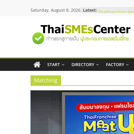
Skip
Saturday, August 8, 2026
Latest:
สัมมนาลงทุน แฟรนไ
to
ThaiFranchise Mee
content
ไชส์ ครั้งที่ 8
ร้านเครื่องเสียงคุณ
"ศูนย์
โซลูชันระบบภาพแล
บริษัท Cybersecuri
วิธีเลือกผู้ให้บริกา
รวม
โจทย์ธุรกิจ
อยากหาเงินทุน เพิ่
เริ่มยังไงให้ผ่านฉลุย
START
DIRECTORY
FACTORY
ข้อมูล
สัมมนาออนไลน์ โอ
บริการน้ำมัน Shell
Matching
ธุรกิจ
SME
แห่ง