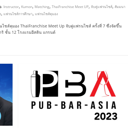
,
,
,
,
,
Instructor
Kumon
Matching
ThaiFranchise Meet UP
จับคู่แฟรนไชส์
สัมมนา
,
,
ง
แฟรนไชส์การศึกษา
แฟรนไชส์คุมอง
คุมอง ThaiFranchise Meet Up จับคู่แฟรนไชส์ ครั้งที่ 7 ซึ่งจัดขึ้น
ดำริ ชั้น 12 โรงแรมอีสติน แกรนด์