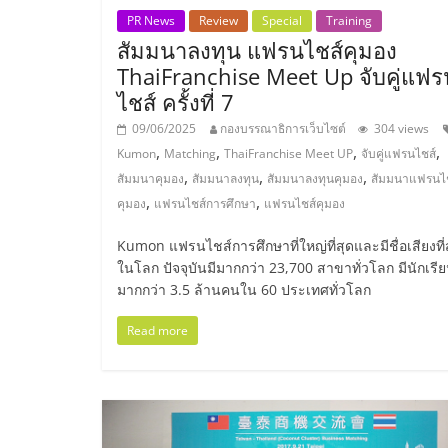
PR News
Review
Special
Training
ไชส์,
สัมมนาลงทุน แฟรนไชส์คุมอง
ThaiFranchise Meet Up จับคู่แฟร
รวม
ไชส์ ครั้งที่ 7
09/06/2025
กองบรรณาธิการเว็บไซต์
304 views
แฟ
,
,
,
,
Kumon
Matching
ThaiFranchise Meet UP
จับคู่แฟรนไชส์
,
,
,
สัมมนาคุมอง
สัมมนาลงทุน
สัมมนาลงทุนคุมอง
สัมมนาแฟรนไ
รน
,
,
คุมอง
แฟรนไชส์การศึกษา
แฟรนไชส์คุมอง
Kumon แฟรนไชส์การศึกษาที่ใหญ่ที่สุดและมีชื่อเสียงที่
ไชส์
ในโลก ปัจจุบันมีมากกว่า 23,700 สาขาทั่วโลก มีนักเรี
มากกว่า 3.5 ล้านคนใน 60 ประเทศทั่วโลก
ขาย
Read more
แฟ
รน