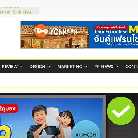
ชส์ยอนนี่
t Up จับคู่แฟรน
ภาพสูง พร้อม
ะเสียง
ty ในไทยที่ไหนดี?
รให้คุ้มค่าและตอบ
มสภาพคล่องให้ธุรกิจ
REVIEW
DESIGN
MARKETING
PR NEWS
CONT
กาสบริหารสถานี