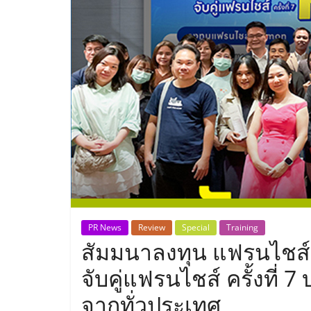
ประเทศไทย,
ThaiSMEsCenter
รวม
ธุรกิจ
เอ
ส
เอ็
PR News
Review
Special
Training
สัมมนาลงทุน แฟรนไชส์
มอี
จับคู่แฟรนไชส์ ครั้งที่
จากทั่วประเทศ