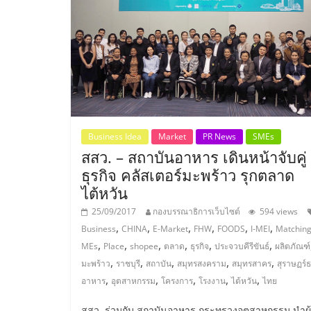
ไชส์
แฟ
รน
ไชส์
Business Idea
Market
PR News
SMEs
สสว. – สถาบันอาหาร เดินหน้าจับคู่
ขาย
ธุรกิจ คลัสเตอร์มะพร้าว รุกตลาด
ไต้หวัน
หน้า
25/09/2017
กองบรรณาธิการเว็บไซต์
594 views
,
,
,
,
,
,
Business
CHINA
E-Market
FHW
FOODS
I-MEI
Matchin
บ้าน
,
,
,
,
,
,
MEs
Place
shopee
ตลาด
ธุรกิจ
ประจวบคีรีขันธ์
ผลิตภัณฑ์
,
,
,
,
,
มะพร้าว
ราชบุรี
สถาบัน
สมุทรสงคราม
สมุทรสาคร
สุราษฏร์ธ
,
,
,
,
,
อาหาร
อุตสาหกรรม
โครงการ
โรงงาน
ไต้หวัน
ไทย
ลงทุน
สสว. ร่วมกับ สถาบันอาหาร กระทรวงอุตสาหกรรม นำผู้