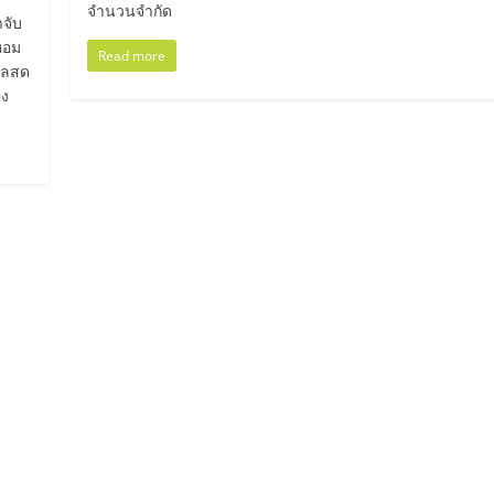
จำนวนจำกัด
จับ
ำหอม
Read more
ผลสด
อง