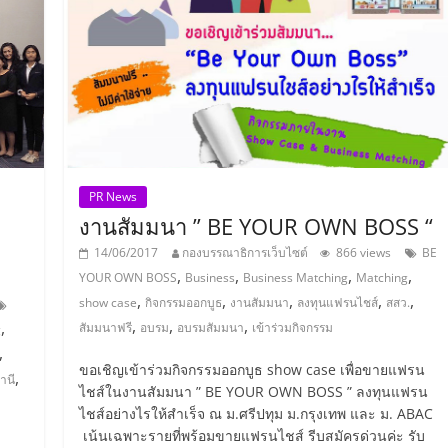
PR News
งานสัมมนา ” BE YOUR OWN BOSS “
14/06/2017
กองบรรณาธิการเว็บไซต์
866 views
BE
,
,
,
,
YOUR OWN BOSS
Business
Business Matching
Matching
,
,
,
,
,
show case
กิจกรรมออกบูธ
งานสัมมนา
ลงทุนแฟรนไชส์
สสว.
,
,
,
,
สัมมนาฟรี
อบรม
อบรมสัมมนา
เข้าร่วมกิจกรรม
g
,
ขอเชิญเข้าร่วมกิจกรรมออกบูธ show case เพื่อขายแฟรน
,
านี
ไชส์ในงานสัมมนา ” BE YOUR OWN BOSS ” ลงทุนแฟรน
ไชส์อย่างไรให้สำเร็จ ณ ม.ศรีปทุม ม.กรุงเทพ และ ม. ABAC
เน้นเฉพาะรายที่พร้อมขายแฟรนไชส์ รีบสมัครด่วนค่ะ รับ