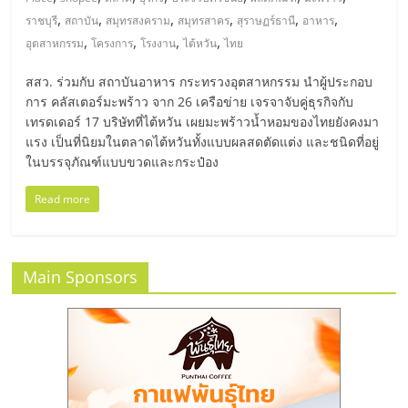
มอี
,
,
,
,
,
,
ราชบุรี
สถาบัน
สมุทรสงคราม
สมุทรสาคร
สุราษฏร์ธานี
อาหาร
,
,
,
,
อุตสาหกรรม
โครงการ
โรงงาน
ไต้หวัน
ไทย
ไทย,
สสว. ร่วมกับ สถาบันอาหาร กระทรวงอุตสาหกรรม นำผู้ประกอบ
SMEs,
การ คลัสเตอร์มะพร้าว จาก 26 เครือข่าย เจรจาจับคู่ธุรกิจกับ
เทรดเดอร์ 17 บริษัทที่ไต้หวัน เผยมะพร้าวน้ำหอมของไทยยังคงมา
แรง เป็นที่นิยมในตลาดไต้หวันทั้งแบบผลสดตัดแต่ง และชนิดที่อยู่
แฟ
ในบรรจุภัณฑ์แบบขวดและกระป๋อง
รน
Read more
ไชส์,
Main Sponsors
ที่
ปรึกษา