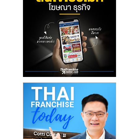
ลงทุน
น้อย
คืน
ทุน
ไว,
ที่
ปรึกษา
การ