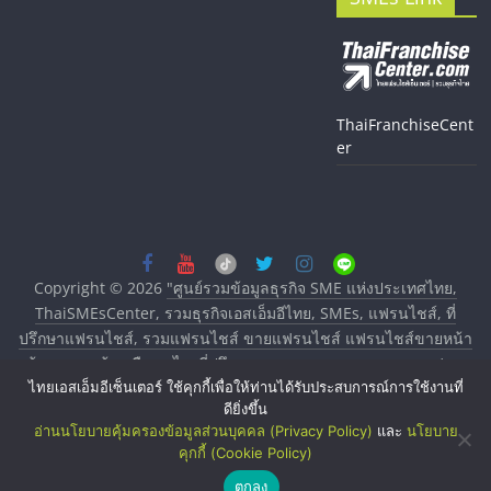
ThaiFranchiseCent
er
Copyright © 2026
"ศูนย์รวมข้อมูลธุรกิจ SME แห่งประเทศไทย,
ThaiSMEsCenter, รวมธุรกิจเอสเอ็มอีไทย, SMEs, แฟรนไชส์, ที่
ปรึกษาแฟรนไชส์, รวมแฟรนไชส์ ขายแฟรนไชส์ แฟรนไชส์ขายหน้า
บ้าน ลงทุนน้อย คืนทุนไว, ที่ปรึกษาการลงทุนและขยายสาขาแฟรน
ไทยเอสเอ็มอีเซ็นเตอร์ ใช้คุกกี้เพื่อให้ท่านได้รับประสบการณ์การใช้งานที่
ไชส์, ศูนย์รวมแฟรนไชส์ พร้อมทำเลสำหรับเปิดร้าน ปรึกษาฟรี,
ดียิ่งขึ้น
บริการพัฒนาระบบแฟรนไชส์"
. All rights reserved.
อ่านนโยบายคุ้มครองข้อมูลส่วนบุคคล (Privacy Policy)
และ
นโยบาย
คุกกี้ (Cookie Policy)
ตกลง