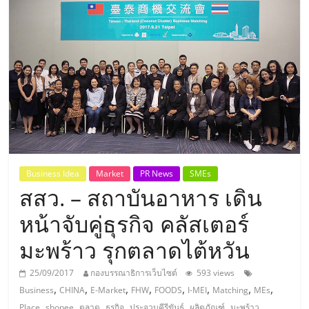
แห่ง
ประเทศไทย,
ThaiSMEsCenter,
รวม
ธุรกิจ
Business Idea
Market
PR News
SMEs
สสว. – สถาบันอาหาร เดิน
เอ
หน้าจับคู่ธุรกิจ คลัสเตอร์
ส
มะพร้าว รุกตลาดไต้หวัน
เอ็
25/09/2017
กองบรรณาธิการเว็บไซต์
593 views
,
,
,
,
,
,
,
,
Business
CHINA
E-Market
FHW
FOODS
I-MEI
Matching
MEs
,
,
,
,
,
,
,
Place
shopee
ตลาด
ธุรกิจ
ประจวบคีรีขันธ์
ผลิตภัณฑ์
มะพร้าว