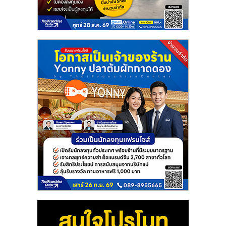
แฟ
รน
ไชส์
แฟ
รน
ไชส์
ขาย
หน้า
บ้าน