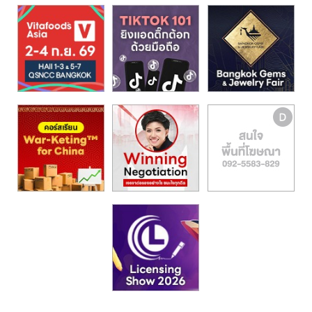
รน
ไชส์,
ศูนย์
รวม
แฟ
รน
ไชส์
พร้อม
ทำเล
สำหรับ
เปิด
ร้าน
ปรึกษา
ฟรี,
บริการ
พัฒนา
ระบบ
แฟ