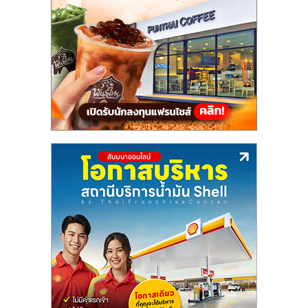
แฟ
รน
ไชส์,
รวม
แฟ
รน
ไชส์
ขาย