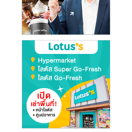
ลงทุน
และ
ขยาย
สา
ขา
แฟ
รน
ไชส์,