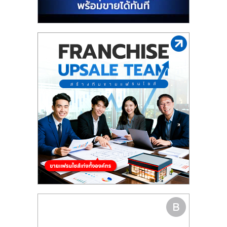
รน
ไชส์"
"ศูนย์
รวม
ข้อมูล
ธุรกิจ
SME
แห่ง
ประเทศไทย,
ThaiSMEsCenter,
รวม
ธุรกิจ
เอ
ส
เอ็
มอี