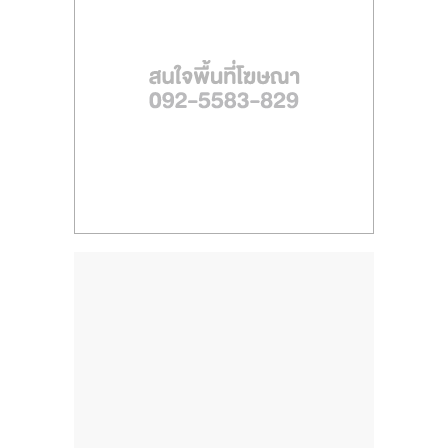
ไทย,
SMEs,
แฟ
รน
ไชส์,
ที่
ปรึกษา
แฟ
รน
ไชส์,
รวม
แฟ
รน
ไชส์
ขาย
แฟ
รน
ไชส์
แฟ