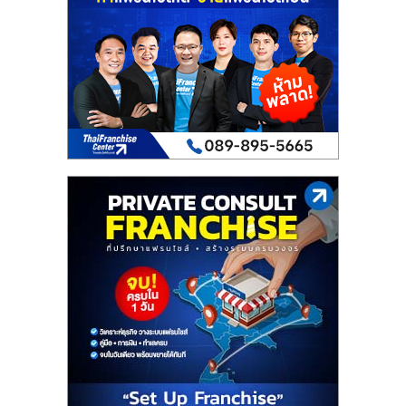
เปิด
ร้าน
ปรึกษา
ฟรี,
บริการ
พัฒนา
ระบบ
แฟ