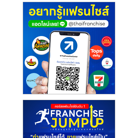
ศูนย์
รวม
แฟ
รน
ไชส์
พร้อม
ทำเล
สำหรับ