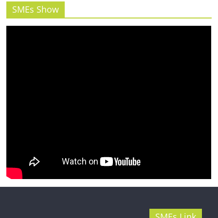
รน
SMEs Show
ไชส์"
SMEs Link