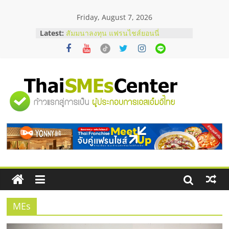
Skip
Friday, August 7, 2026
to
สัมมนาออนไลน์ โอกาสบริหารสถานี
content
Latest:
บริการน้ำมัน Shell
สัมมนาลงทุน แฟรนไชส์ยอนนี่
ThaiFranchise Meet Up จับคู่แฟรน
ไชส์ ครั้งที่ 8
ร้านเครื่องเสียงคุณภาพสูง พร้อม
โซลูชันระบบภาพและเสียง
"ศูนย์
บริษัท Cybersecurity ในไทยที่ไหนดี?
วิธีเลือกผู้ให้บริการให้คุ้มค่าและตอบ
รวม
โจทย์ธุรกิจ
อยากหาเงินทุน เพิ่มสภาพคล่องให้ธุรกิจ
เริ่มยังไงให้ผ่านฉลุย
ข้อมูล
ธุรกิจ
SME
MEs