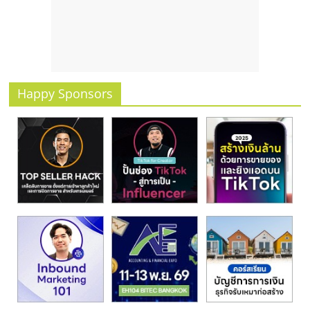
รน
ไชส์
ขาย
หน้า
บ้าน
ลงทุน
Happy Sponsors
น้อย
คืน
ทุน
ไว,
ที่
ปรึกษา
การ
ลงทุน
และ
ขยาย
สา
ขา
แฟ