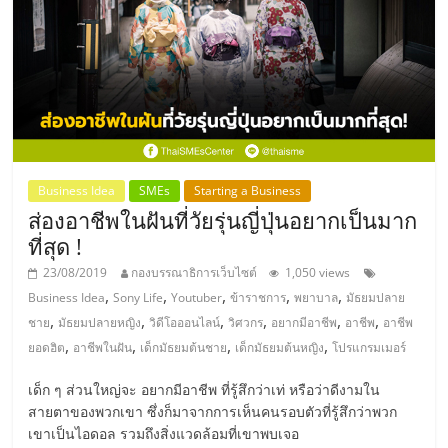
ศูนย์
รวม
แฟ
รน
Business Idea
SMEs
Starting a Business
ส่องอาชีพในฝันที่วัยรุ่นญี่ปุ่นอยากเป็นมาก
ไชส์
ที่สุด !
23/08/2019
กองบรรณาธิการเว็บไซต์
1,050 views
พร้อม
,
,
,
,
,
Business Idea
Sony Life
Youtuber
ข้าราชการ
พยาบาล
มัธยมปลาย
,
,
,
,
,
,
ชาย
มัธยมปลายหญิง
วิดีโอออนไลน์
วิศวกร
อยากมีอาชีพ
อาชีพ
อาชีพ
ทำเล
,
,
,
,
ยอดฮิต
อาชีพในฝัน
เด็กมัธยมต้นชาย
เด็กมัธยมต้นหญิง
โปรแกรมเมอร์
เด็ก ๆ ส่วนใหญ่จะ อยากมีอาชีพ ที่รู้สึกว่าเท่ หรือว่าดีงามใน
สำหรับ
สายตาของพวกเขา ซึ่งก็มาจากการเห็นคนรอบตัวที่รู้สึกว่าพวก
เขาเป็นไอดอล รวมถึงสิ่งแวดล้อมที่เขาพบเจอ