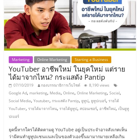
แฟ
รน
ไชส์
แฟ
Marketing
Online Marketing
Starting a Business
รน
YouTuber อาชีพใหม่ ในยุคใหม่ แต่ราย
ได้มาจากไหน? กระแสดัง Pantip
ไชส์
07/10/2019
กองบรรณาธิการเว็บไซต์
8,190 views
,
,
,
,
,
,
Google Ad
marketing
Media
Online
Online Marketing
Social
ขาย
,
,
,
,
,
Social Media
Youtuber
กระแสดัง Pantip
ยูทูป
ยูทูปเบอร์
รายได้
,
,
,
,
,
YouTuber
รายได้มาจากไหน
รายได้ยูทูป
สปอนเซอร์
อาชีพใหม่
เป็นยูทู
หน้า
ปเบอร์
ยุคนี้หากใครได้ติดตามดู YouTube อยู่เป็นประจำอาจสังเกตเห็น
บ้าน
ว่ามีคนทำยูทูปแชนแนลเป็นของตัวเองขึ้นมามากมายเหลือเกิน