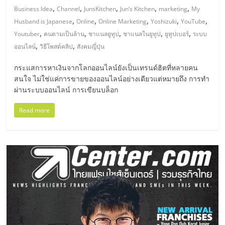
รน
,
,
,
,
,
Business Idea
Channel
JunsKitchen
Jun’s Kitchen
marketing
My
,
,
,
,
,
Husband is Japanese
Online
Online Marketing
Yoshizuki
YouTube
ไชส์"
,
,
,
,
,
Youtuber
คนตามเป็นล้าน
ชาแนลยูทูป
ชาแนลในยูทูป
ยูทูปเบอร์
ระบบ
,
,
ออนไลน์
วิธีโพสต์คลิป
สังคมญี่ปุ่น
"ศูนย์
กระแสการหาเงินจากโลกออนไลน์ยังเป็นเทรนด์ฮิตที่หลายคน
รวม
สนใจ ไม่ใช่แค่การขายของออนไลน์อย่างเดียวแต่หมายถึง การทำ
ข้อมูล
ผ่านระบบออนไลน์ การเขียนบล็อก
ธุรกิจ
SME
Read more
แห่ง
ประเทศไทย,
ThaiSMEsCenter,
รวม
ธุรกิจ
เอ
ส
เอ็
มอี