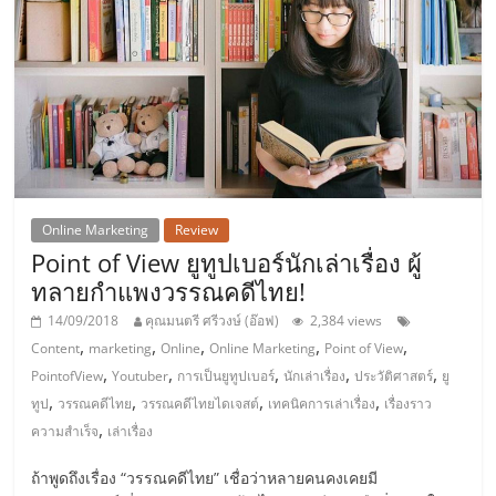
Online Marketing
Review
Point of View ยูทูปเบอร์นักเล่าเรื่อง ผู้
ทลายกำแพงวรรณคดีไทย!
14/09/2018
คุณมนตรี ศรีวงษ์ (อ๊อฟ)
2,384 views
,
,
,
,
,
Content
marketing
Online
Online Marketing
Point of View
,
,
,
,
,
PointofView
Youtuber
การเป็นยูทูปเบอร์
นักเล่าเรื่อง
ประวัติศาสตร์
ยู
,
,
,
,
ทูป
วรรณคดีไทย
วรรณคดีไทยไดเจสต์
เทคนิคการเล่าเรื่อง
เรื่องราว
,
ความสำเร็จ
เล่าเรื่อง
ถ้าพูดถึงเรื่อง “วรรณคดีไทย” เชื่อว่าหลายคนคงเคยมี