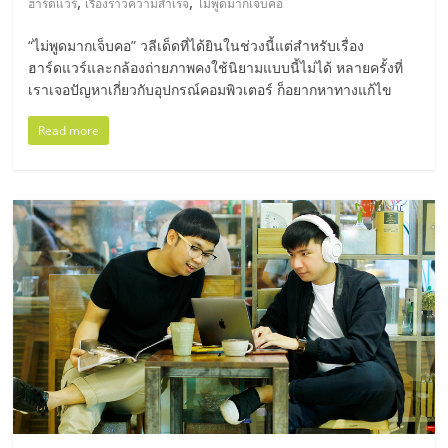
,
,
ฮาร์ดแวร์
เรื่องราวความสำเร็จ
ไม่พูดมากเจ็บคอ
รน
ไชส์,
“ไม่พูดมากเจ็บคอ” วลีเด็ดที่ได้ยินในช่วงนี้แต่สำหรับเรื่อง
ศูนย์
ฮาร์ดแวร์และกล้องถ่ายภาพคงใช้นิยามแบบนี้ไม่ได้ หลายครั้งที่
รวม
เราเจอปัญหาเกี่ยวกับอุปกรณ์คอมพิวเตอร์ ก็อยากหาทางแก้ไข
แฟ
Read more
รน
ไชส์
พร้อม
ทำเล
สำหรับ
เปิด
ร้าน
ปรึกษา
ฟรี,
บริการ
พัฒนา
ระบบ
แฟ