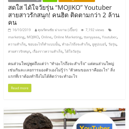
แฟ
สดใส ได้ใจวัยรุ่น “MOJIKO” Youtuber
รน
สายสาวรักสนุก! คนฮิต ติดตามกว่า 2 ล้าน
คน
ไชส์,
16/10/2019
คุณรัตนชัย ม่วงงาม (เปี๊ยก)
7,192 views
,
,
,
,
,
,
marketing
MOJIKO
Online
Online Marketing
ttanyyaaa
Youtuber
,
,
,
,
,
รวม
ความสำเร็จ
ชอบอะไรก็ทำแบบนั้น
ทำอะไรถึงจะสำเร็จ
ยูทูปเบอร์
วัยรุ่น
,
,
สายสาวรักสนุก
เรื่องราวความสำเร็จ
ได้ใจวัยรุ่น
แฟ
คนส่วนใหญ่พูดถึงแต่ว่า “ทำอะไรถึงจะสำเร็จ” แต่คนส่วนใหญ่
เช่นกันละเลยการมองตัวเองไม่รู้ว่า “ตัวตนของเราคืออะไร” สิ่ง
รน
แรกที่เราต้องทำจึงไม่ได้คิดว่าจะทำอะไร
Read more
ไชส์
ขาย