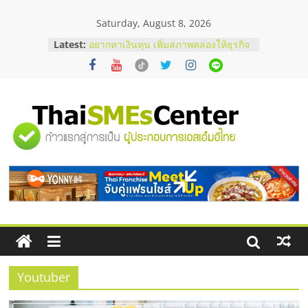
Skip
Saturday, August 8, 2026
to
content
Latest:
บริษัท Cybersecurity ในไทยที่ไหนดี?
วิธีเลือกผู้ให้บริการให้คุ้มค่าและตอบ
โจทย์ธุรกิจ
อยากหาเงินทุน เพิ่มสภาพคล่องให้ธุรกิจ
เริ่มยังไงให้ผ่านฉลุย
สัมมนาออนไลน์ โอกาสบริหารสถานี
"ศูนย์
บริการน้ำมัน Shell
สัมมนาลงทุน แฟรนไชส์ยอนนี่
ThaiFranchise Meet Up จับคู่แฟรน
รวม
ไชส์ ครั้งที่ 8
ร้านเครื่องเสียงคุณภาพสูง พร้อม
โซลูชันระบบภาพและเสียง
ข้อมูล
ธุรกิจ
SME
Youtuber