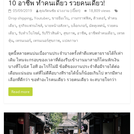
10 อาชีพ ทำคนเดียว รวยคนเดียว!
ลงทุน
05/09/2019
คุณรัตนชัย ม่วงงาม (เปี๊ยก)
18,809 views
,
,
,
,
,
Drop shipping
Youtuber
ขายธีมเว็บ
งานกราฟฟิค
ติวเตอร์
ทำคน
และ
,
,
,
,
,
เดียว
ธุรกิจแฟรนไชส์
นายหน้าอสังหา
บล็อกเกอร์
มัคคุเทศน์
รวยคน
,
,
,
,
,
,
เดียว
รับทำเว็บไซต์
รับรีวิวสินค้า
สุขภาพ
อาชีพ
อาชีพทำคนเดียว
เทรด
ขยาย
,
,
,
หุ้น
เทรนเนอร์
เทรนเนอร์สุขภาพ
แปลภาษา
ยุคนี้หลายคนบ่นเบื่องานประจำบางครั้งทำดีแทบตายรายได้ก็เท่า
สา
เดิม ไหนจะกรอบของเวลาที่ต้องรีบเข้างานมาสายก็โดนหักเงิน
บางที่โบนัส โอที อะไรก็ไม่มี ข้อดีของงานประจำคือมีรายได้ต่อ
ขา
เดือนแน่นอน แต่ที่ไม่ดีคือบางทีรายได้นั้นก็น้อยเกินไป หากมีทาง
เลือกที่ดีกว่า ขอทำอะไรคนเดียว รวยคนเดียว จะสบายใจกว่า
แฟ
Read more
รน
ไชส์,