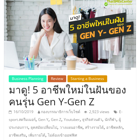
แห่ง
ประเทศไทย,
ThaiSMEsCenter,
รวม
ธุรกิจ
Business Planning
Review
Starting a Business
มาดู! 5 อาชีพใหม่ในฝันของ
เอ
คนรุ่น Gen Y-Gen Z
ส
16/10/2019
กองบรรณาธิการเว็บไซต์
2,923 views
E-
,
,
,
,
,
,
sport.สตรีมเมอร์
Gen Y
Gen Z
Youtuber
ธุรกิจส่วนตัว
นักกีฬา
ผู้
เอ็
,
,
,
,
,
ประกอบการ
ยุคสมัยเปลี่ยนไป
วางแผนอาชีพ
สร้างรายได้
อาชีพหลัก
,
,
อาชีพเสริม
เพิ่มรายได้
ไม่ต้องเข้าออฟฟิศ