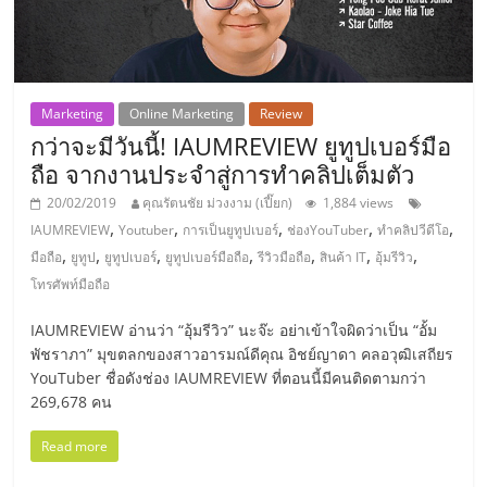
ไทย,
SMEs,
แฟ
รน
ไชส์,
Marketing
Online Marketing
Review
ที่
กว่าจะมีวันนี้! IAUMREVIEW ยูทูปเบอร์มือ
ปรึกษา
ถือ จากงานประจำสู่การทำคลิปเต็มตัว
แฟ
20/02/2019
คุณรัตนชัย ม่วงงาม (เปี๊ยก)
1,884 views
รน
,
,
,
,
,
IAUMREVIEW
Youtuber
การเป็นยูทูปเบอร์
ช่องYouTuber
ทำคลิปวีดีโอ
ไชส์,
,
,
,
,
,
,
,
มือถือ
ยูทูป
ยูทูปเบอร์
ยูทูปเบอร์มือถือ
รีวิวมือถือ
สินค้า IT
อุ้มรีวิว
รวม
โทรศัพท์มือถือ
แฟ
รน
IAUMREVIEW อ่านว่า “อุ้มรีวิว” นะจ๊ะ อย่าเข้าใจผิดว่าเป็น “อั้ม
ไชส์
พัชราภา” มุขตลกของสาวอารมณ์ดีคุณ อิชย์ญาดา คลอวุฒิเสถียร
ขาย
YouTuber ชื่อดังช่อง IAUMREVIEW ที่ตอนนี้มีคนติดตามกว่า
แฟ
269,678 คน
รน
ไชส์
Read more
แฟ