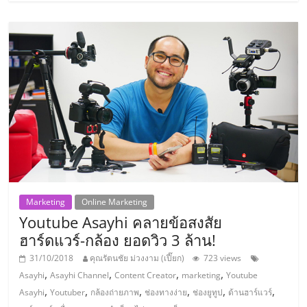
รน
ไชส์
ขาย
หน้า
บ้าน
ลงทุน
น้อย
คืน
ทุน
ไว,
ที่
ปรึกษา
Marketing
Online Marketing
การ
Youtube Asayhi คลายข้อสงสัย
ลงทุน
และ
ฮาร์ดแวร์-กล้อง ยอดวิว 3 ล้าน!
ขยาย
31/10/2018
คุณรัตนชัย ม่วงงาม (เปี๊ยก)
723 views
สา
,
,
,
,
Asayhi
Asayhi Channel
Content Creator
marketing
Youtube
ขา
,
,
,
,
,
,
Asayhi
Youtuber
กล้องถ่ายภาพ
ช่องทางง่าย
ช่องยูทูป
ด้านฮาร์แวร์
แฟ