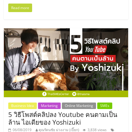
เปิด
Read more
ร้าน
ปรึกษา
ฟรี,
บริการ
พัฒนา
ระบบ
Business Idea
Marketing
Online Marketing
SMEs
5 วิธีโพสต์คลิปลง Youtube คนตามเป็น
แฟ
ล้าน ไอเดียของ Yoshizuki
06/08/2019
คุณรัตนชัย ม่วงงาม (เปี๊ยก)
3,838 views