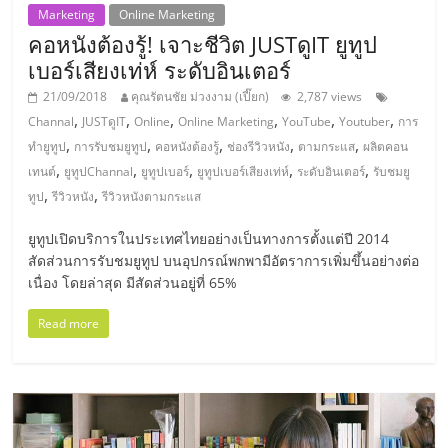
รน
Marketing
Online Marketing
ไชส์"
คอหนังต้องรู้! เจาะชีวิต JUSTดูIT ยูทูป
เบอร์เสียงเท่ห์ ระดับอินเตอร์
21/09/2018
คุณรัตนชัย ม่วงงาม (เปี๊ยก)
2,787 views
,
,
,
,
,
,
Channal
JUSTดูIT
Online
Online Marketing
YouTube
Youtuber
การ
,
,
,
,
,
ทำยูทูป
การรับชมยูทูป
คอหนังต้องรู้
ช่องรีวิวหนัง
ตามกระแส
ผลิตคอน
,
,
,
,
,
เทนต์
ยูทูปChannal
ยูทูปเบอร์
ยูทูปเบอร์เสียงเท่ห์
ระดับอินเตอร์
รับชมยู
,
,
ทูป
รีวิวหนัง
รีวิวหนังตามกระแส
ยูทูปเปิดบริการในประเทศไทยอย่างเป็นทางการตั้งแต่ปี 2014
สัดส่วนการรับชมยูทูป บนอุปกรณ์พกพามีอัตราการเพิ่มขึ้นอย่างต่อ
เนื่อง โดยล่าสุด มีสัดส่วนอยู่ที่ 65%
Read more