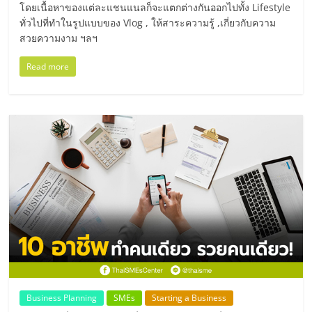
โดยเนื้อหาของแต่ละแชนแนลก็จะแตกต่างกันออกไปทั้ง Lifestyle
ลงทุน
ทั่วไปที่ทำในรูปแบบของ Vlog , ให้สาระความรู้ ,เกี่ยวกับความ
สวยความงาม ฯลฯ
น้อย
Read more
คืน
ทุน
ไว,
ที่
ปรึกษา
การ
Business Planning
SMEs
Starting a Business