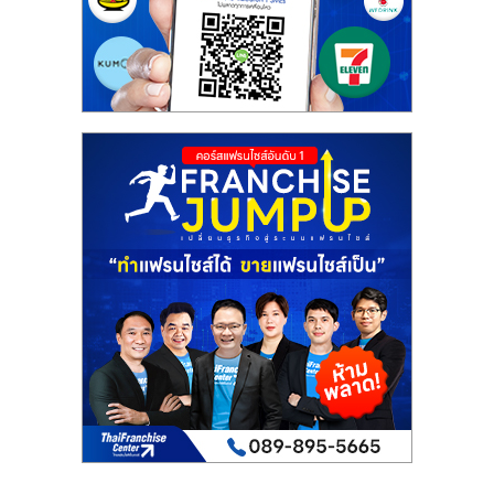
รน
ไชส์"
"ศูนย์
รวม
ข้อมูล
ธุรกิจ
SME
แห่ง
ประเทศไทย,
ThaiSMEsCenter,
รวม
ธุรกิจ
เอ
ส
เอ็
มอี