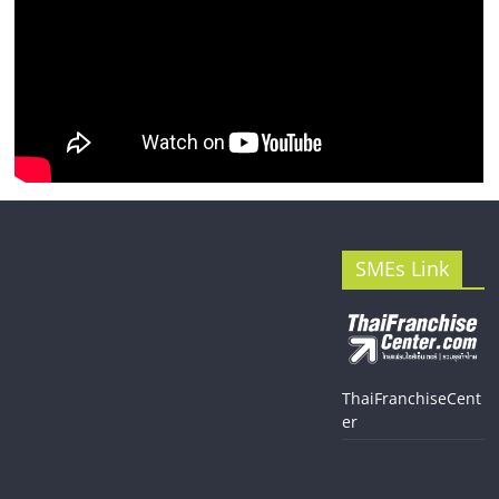
SMEs Link
ThaiFranchiseCent
er