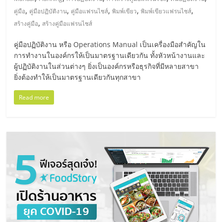
มอี
,
,
,
,
,
คู่มือ
คู่มือปฏิบัติงาน
คู่มือแฟรนไชส์
พิมพ์เขียว
พิมพ์เขียวแฟรนไชส์
,
สร้างคู่มือ
สร้างคู่มือแฟรนไชส์
ไทย,
คู่มือปฏิบัติงาน หรือ Operations Manual เป็นเครื่องมือสำคัญใน
SMEs,
การทำงานในองค์กรให้เป็นมาตรฐานเดียวกัน ทั้งหัวหน้างานและ
ผู้ปฏิบัติงานในส่วนต่างๆ ยิ่งเป็นองค์กรหรือธุรกิจที่มีหลายสาขา
ยิ่งต้องทำให้เป็นมาตรฐานเดียวกันทุกสาขา
แฟ
Read more
รน
ไชส์,
ที่
ปรึกษา