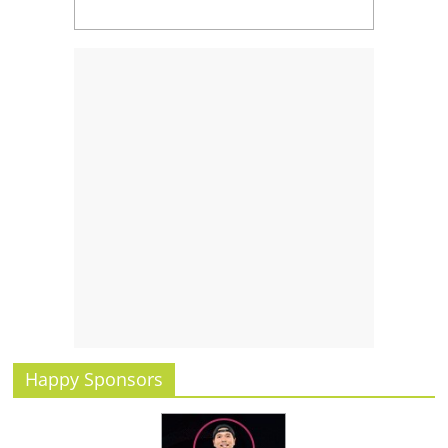
รน
ไชส์,
ศูนย์
รวม
แฟ
รน
ไชส์
พร้อม
ทำเล
สำหรับ
เปิด
ร้าน
ปรึกษา
ฟรี,
บริการ
พัฒนา
Happy Sponsors
ระบบ
แฟ