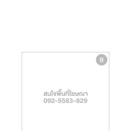
รน
ไชส์
ขาย
หน้า
บ้าน
ลงทุน
น้อย
คืน
ทุน
ไว,
ที่
ปรึกษา
การ
ลงทุน
และ
ขยาย
สา
ขา
แฟ