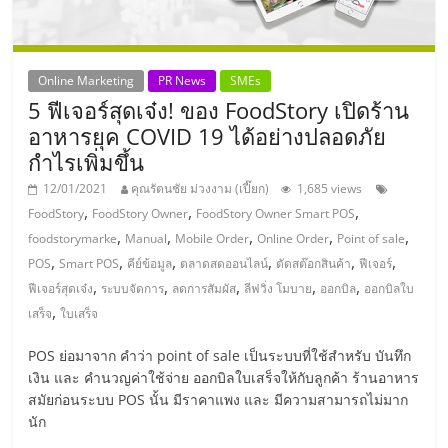
แฟ
รน
Online Marketing
PR News
SMEs
ไชส์,
5 ฟีเจอร์สุดเจ๋ง! ของ FoodStory เปิดร้าน
อาหารยุค COVID 19 ได้อย่างปลอดภัย
รวม
กำไรเพิ่มขึ้น
12/01/2021
คุณรัตนชัย ม่วงงาม (เปี๊ยก)
1,685 views
แฟ
,
,
,
FoodStory
FoodStory Owner
FoodStory Owner Smart POS
,
,
,
,
,
foodstorymarke
Manual
Mobile Order
Online Order
Point of sale
,
,
,
,
,
,
รน
POS
Smart POS
คีย์ข้อมูล
ตลาดสดออนไลน์
ตัดสต๊อกสินค้า
ฟีเจอร์
,
,
,
,
,
ฟีเจอร์สุดเจ๋ง
ระบบจัดการ
ลดการสัมผัส
ลีฟวิ่ง โมบาย
ออกบิล
ออกบิลใบ
,
เสร็จ
ใบเสร็จ
ไชส์
POS ย่อมาจาก คำว่า point of sale เป็นระบบที่ใช้สำหรับ บันทึก
ขาย
เงิน และ คำนวญค่าใช้จ่าย ออกบิลใบเสร็จให้กับลูกค้า ร้านอาหาร
สมัยก่อนระบบ POS นั้น มีราคาแพง และ มีความสามารถไม่มาก
นัก