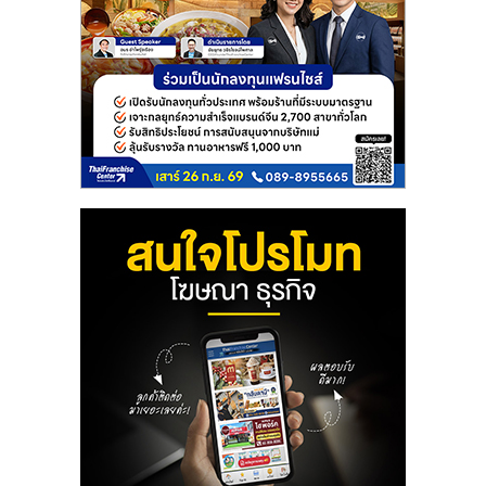
ลงทุน
และ
ขยาย
สา
ขา
แฟ
รน
ไชส์,