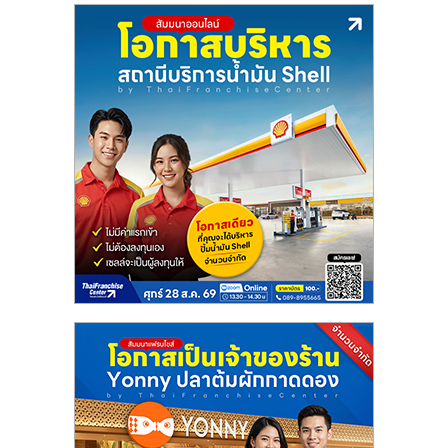
ลงทุน
น้อย
คืน
ทุน
ไว,
ที่
ปรึกษา
การ