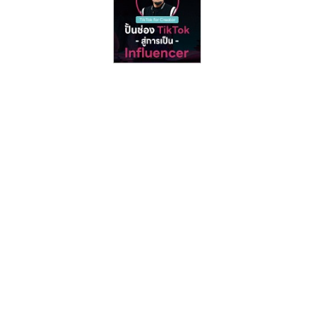
รน
ไชส์"