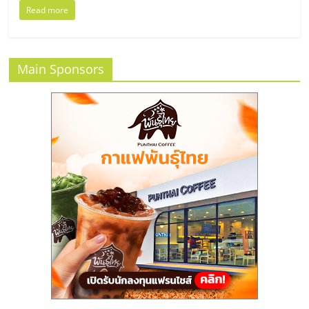
แฟ
Read more
รน
ไชส์
Main Sponsors
แฟ
รน
ไชส์
ขาย
หน้า
บ้าน