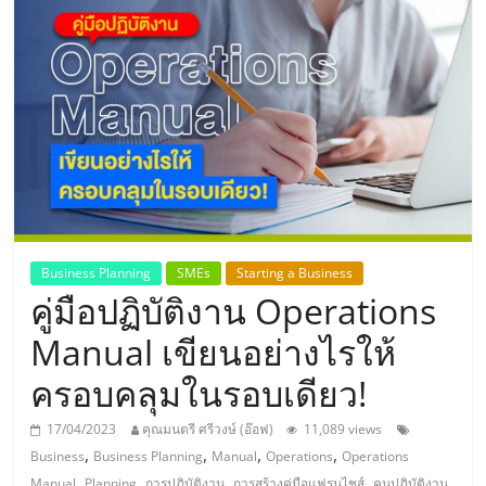
แห่ง
ประเทศไทย,
ThaiSMEsCenter,
รวม
ธุรกิจ
Business Planning
SMEs
Starting a Business
คู่มือปฏิบัติงาน Operations
เอ
Manual เขียนอย่างไรให้
ส
ครอบคลุมในรอบเดียว!
เอ็
17/04/2023
คุณมนตรี ศรีวงษ์ (อ๊อฟ)
11,089 views
,
,
,
,
Business
Business Planning
Manual
Operations
Operations
,
,
,
,
,
Manual
Planning
การปฏิบัติงาน
การสร้างคู่มือแฟรนไชส์
คนปฏิบัติงาน