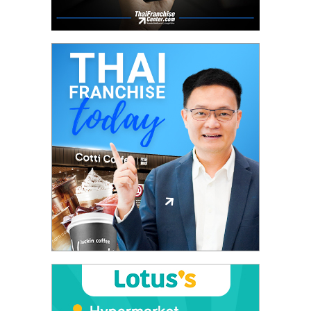
ศูนย์
รวม
แฟ
รน
ไชส์
พร้อม
ทำเล
สำหรับ