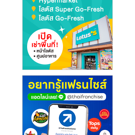
เปิด
ร้าน
ปรึกษา
ฟรี,
บริการ
พัฒนา
ระบบ
แฟ