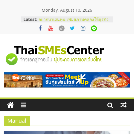
Skip
Monday, August 10, 2026
to
content
Latest:
อยากหาเงินทุน เพิ่มสภาพคล่องให้ธุรกิจ
เริ่มยังไงให้ผ่านฉลุย
สัมมนาออนไลน์ โอกาสบริหารสถานี
บริการน้ำมัน Shell
สัมมนาลงทุน แฟรนไชส์ยอนนี่
ThaiFranchise Meet Up จับคู่แฟรน
"ศูนย์
ไชส์ ครั้งที่ 8
ร้านเครื่องเสียงคุณภาพสูง พร้อม
โซลูชันระบบภาพและเสียง
รวม
บริษัท Cybersecurity ในไทยที่ไหนดี?
วิธีเลือกผู้ให้บริการให้คุ้มค่าและตอบ
โจทย์ธุรกิจ
ข้อมูล
ธุรกิจ
SME
Manual