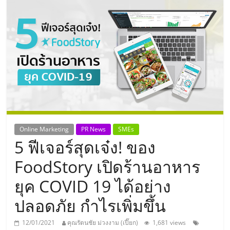
แห่ง
ประเทศไทย,
ThaiSMEsCenter,
รวม
ธุรกิจ
Online Marketing
PR News
SMEs
5 ฟีเจอร์สุดเจ๋ง! ของ
เอ
FoodStory เปิดร้านอาหาร
ส
ยุค COVID 19 ได้อย่าง
ปลอดภัย กำไรเพิ่มขึ้น
เอ็
12/01/2021
คุณรัตนชัย ม่วงงาม (เปี๊ยก)
1,681 views