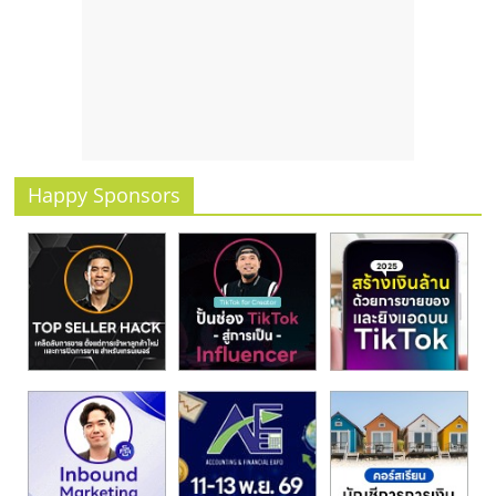
รน
ไชส์
ขาย
หน้า
บ้าน
ลงทุน
น้อย
Happy Sponsors
คืน
ทุน
ไว,
ที่
ปรึกษา
การ
ลงทุน
และ
ขยาย
สา
ขา
แฟ