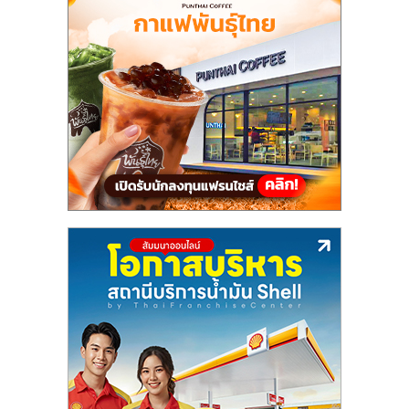
แฟ
รน
ไชส์,
รวม
แฟ
รน
ไชส์
ขาย