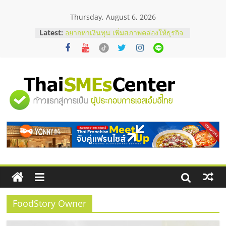
Skip
Thursday, August 6, 2026
to
บริษัท Cybersecurity ในไทยที่ไหนดี?
content
Latest:
วิธีเลือกผู้ให้บริการให้คุ้มค่าและตอบ
โจทย์ธุรกิจ
อยากหาเงินทุน เพิ่มสภาพคล่องให้ธุรกิจ
เริ่มยังไงให้ผ่านฉลุย
สัมมนาออนไลน์ โอกาสบริหารสถานี
บริการน้ำมัน Shell
"ศูนย์
สัมมนาลงทุน แฟรนไชส์ยอนนี่
ThaiFranchise Meet Up จับคู่แฟรน
ไชส์ ครั้งที่ 8
รวม
ร้านเครื่องเสียงคุณภาพสูง พร้อม
โซลูชันระบบภาพและเสียง
ข้อมูล
ธุรกิจ
SME
FoodStory Owner