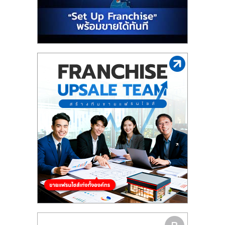
รน
ไชส์"
"ศูนย์
รวม
ข้อมูล
ธุรกิจ
SME
แห่ง
ประเทศไทย,
ThaiSMEsCenter,
รวม
ธุรกิจ
เอ
ส
เอ็
มอี