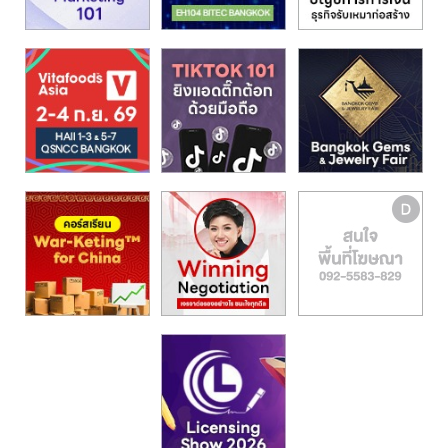
รน
ไชส์,
ศูนย์
รวม
แฟ
รน
ไชส์
พร้อม
ทำเล
สำหรับ
เปิด
ร้าน
ปรึกษา
ฟรี,
บริการ
พัฒนา
ระบบ
แฟ