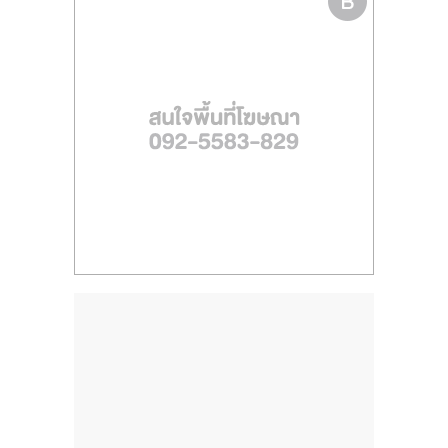
ไทย,
SMEs,
แฟ
รน
ไชส์,
ที่
ปรึกษา
แฟ
รน
ไชส์,
รวม
แฟ
รน
ไชส์
ขาย
แฟ
รน
ไชส์
แฟ