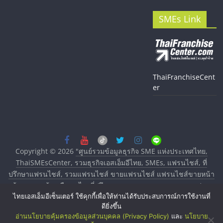
SMEs Link
ThaiFranchiseCent
er
Copyright © 2026
"ศูนย์รวมข้อมูลธุรกิจ SME แห่งประเทศไทย,
ThaiSMEsCenter, รวมธุรกิจเอสเอ็มอีไทย, SMEs, แฟรนไชส์, ที่
ปรึกษาแฟรนไชส์, รวมแฟรนไชส์ ขายแฟรนไชส์ แฟรนไชส์ขายหน้า
บ้าน ลงทุนน้อย คืนทุนไว, ที่ปรึกษาการลงทุนและขยายสาขาแฟรน
ไทยเอสเอ็มอีเซ็นเตอร์ ใช้คุกกี้เพื่อให้ท่านได้รับประสบการณ์การใช้งานที่
ไชส์, ศูนย์รวมแฟรนไชส์ พร้อมทำเลสำหรับเปิดร้าน ปรึกษาฟรี,
ดียิ่งขึ้น
บริการพัฒนาระบบแฟรนไชส์"
. All rights reserved.
อ่านนโยบายคุ้มครองข้อมูลส่วนบุคคล (Privacy Policy)
และ
นโยบาย