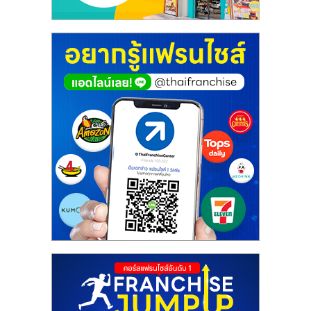
ศูนย์
รวม
แฟ
รน
ไชส์
พร้อม
ทำเล
สำหรับ