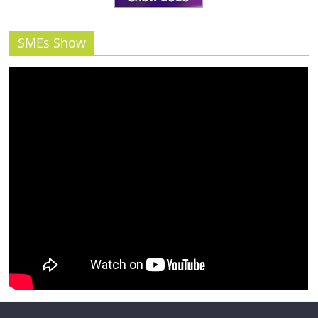
รน
ไชส์"
SMEs Show