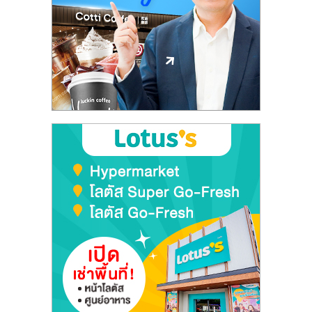
ลงทุน
และ
ขยาย
สา
ขา
แฟ
รน
ไชส์,