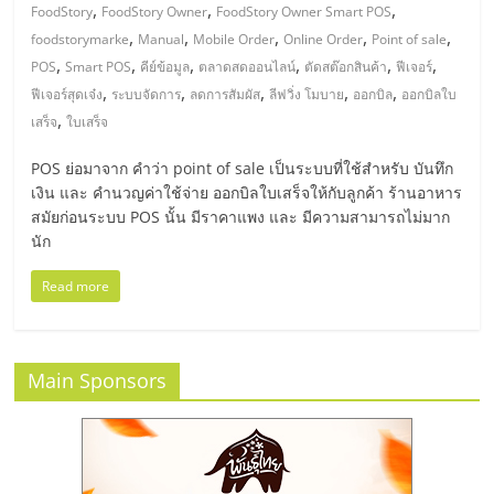
มอี
,
,
,
FoodStory
FoodStory Owner
FoodStory Owner Smart POS
,
,
,
,
,
foodstorymarke
Manual
Mobile Order
Online Order
Point of sale
ไทย,
,
,
,
,
,
,
POS
Smart POS
คีย์ข้อมูล
ตลาดสดออนไลน์
ตัดสต๊อกสินค้า
ฟีเจอร์
,
,
,
,
,
ฟีเจอร์สุดเจ๋ง
ระบบจัดการ
ลดการสัมผัส
ลีฟวิ่ง โมบาย
ออกบิล
ออกบิลใบ
SMEs,
,
เสร็จ
ใบเสร็จ
POS ย่อมาจาก คำว่า point of sale เป็นระบบที่ใช้สำหรับ บันทึก
แฟ
เงิน และ คำนวญค่าใช้จ่าย ออกบิลใบเสร็จให้กับลูกค้า ร้านอาหาร
สมัยก่อนระบบ POS นั้น มีราคาแพง และ มีความสามารถไม่มาก
รน
นัก
Read more
ไชส์,
ที่
Main Sponsors
ปรึกษา