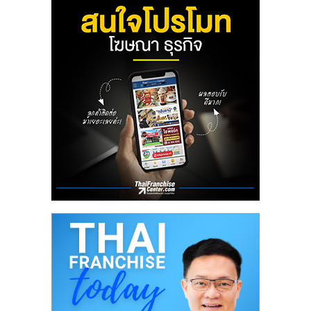
ลงทุน
น้อย
คืน
ทุน
ไว,
ที่
ปรึกษา
การ