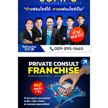
เปิด
ร้าน
ปรึกษา
ฟรี,
บริการ
พัฒนา
ระบบ
แฟ