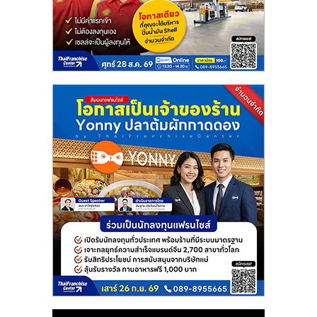
แฟ
รน
ไชส์
แฟ
รน
ไชส์
ขาย
หน้า
บ้าน