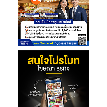
รน
ไชส์,
ศูนย์
รวม
แฟ
รน
ไชส์
พร้อม
ทำเล
สำหรับ
เปิด
ร้าน
ปรึกษา
ฟรี,
บริการ
พัฒนา
ระบบ
แฟ