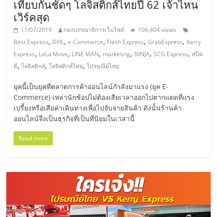
เทียบกันชัดๆ โลจิสติกส์ไทยปี 62 เจ้าไหน
ลงทุน
เวิร์คสุด
11/07/2019
กองบรรณาธิการเว็บไซต์
106,404 views
,
,
,
,
,
น้อย
Best Express
DHL
e-Commerce
Flash Express
GrabExpress
Kerry
,
,
,
,
,
,
Express
LaLa Move
LINE MAN
marketing
NINJA
SCG Express
สปีด
,
,
,
ดี
โลจิสติกส์
โลจิสติกส์ไทย
ไปรษณีย์ไทย
คืน
ยุคนี้เป็นยุคที่ตลาดการค้าออนไลน์กำลังมาแรง (ยุค E-
ทุน
Commerce) เหล่านักช้อปไม่ต้องเสียเวลาออกไปตากแดดที่แรง
เปรี้ยงหรือเสียค่าเดินทางเพื่อไปจับจ่ายสินค้า ดังนั้นร้านค้า
ออนไลน์จึงเป็นธุรกิจที่เป็นที่นิยมในเวลานี้
ไว,
Read more
ที่
ปรึกษา
การ