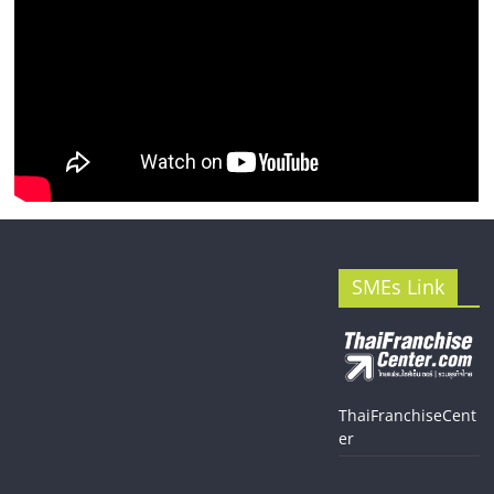
SMEs Link
ThaiFranchiseCent
er