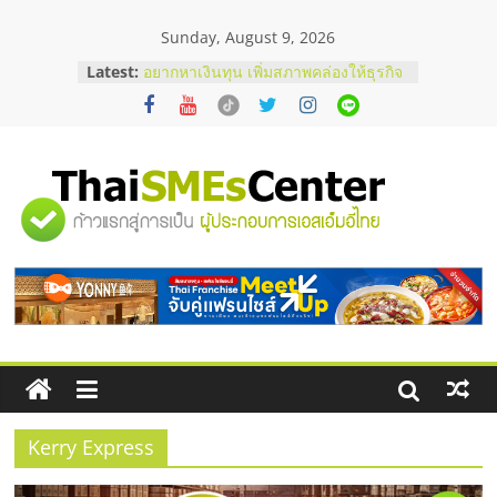
Skip
Sunday, August 9, 2026
to
content
Latest:
อยากหาเงินทุน เพิ่มสภาพคล่องให้ธุรกิจ
เริ่มยังไงให้ผ่านฉลุย
สัมมนาออนไลน์ โอกาสบริหารสถานี
บริการน้ำมัน Shell
สัมมนาลงทุน แฟรนไชส์ยอนนี่
ThaiFranchise Meet Up จับคู่แฟรน
"ศูนย์
ไชส์ ครั้งที่ 8
ร้านเครื่องเสียงคุณภาพสูง พร้อม
โซลูชันระบบภาพและเสียง
รวม
บริษัท Cybersecurity ในไทยที่ไหนดี?
วิธีเลือกผู้ให้บริการให้คุ้มค่าและตอบ
โจทย์ธุรกิจ
ข้อมูล
ธุรกิจ
SME
Kerry Express