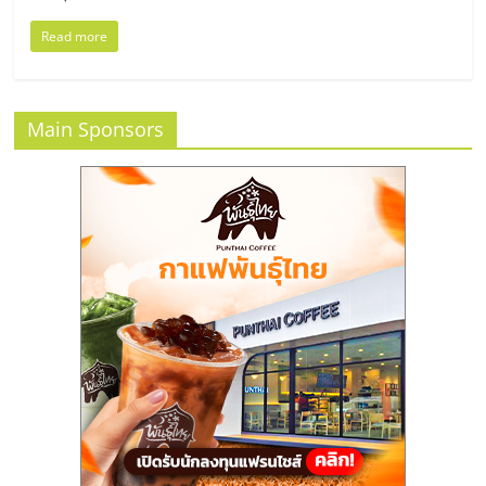
ไทย,
SMEs,
Read more
แฟ
รน
ไชส์,
Main Sponsors
ที่
ปรึกษา
แฟ
รน
ไชส์,
รวม
แฟ
รน
ไชส์
ขาย
แฟ
รน
ไชส์
แฟ