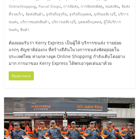
เปิด
,
,
,
,
,
OnlineShopping
Parcel Shops
การจัดส่ง
การจัดส่งพัสดุ
ขนส่งสิน
จัดส่ง
,
,
,
,
,
ที่รวดเร็ว
จัดส่งสินค้า
ธุรกิจถึงธุรกิจ
ธุรกิจถึงบุคคล
ธุรกิจเดลิเวอรี่
บริการ
ร้าน
,
,
,
,
ขนส่ง
บริการขนส่งสินค้า
บริการเดลิเวอรี่
บุคคลถึงบุคคล
ผู้ให้บริการ
,
ขนส่ง
สินค้า
ปรึกษา
ต้องยอมรับว่า Kerry Express เป็นผู้ให้ บริการขนส่ง รายย่อย
แรกๆ สัญชาติฮ่องกง ที่สร้างสีสันในวงการขนส่งพัสดุย่อยใน
ฟรี,
ประเทศไทย ท่ามกลางยุค Online Shopping กำลังเติบโตอย่าง
มาก การมาของ Kerry Express ได้พกเอาจุดเด่นมาด้วย
บริการ
Read more
พัฒนา
ระบบ
แฟ