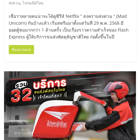
มอี
,
ส่งด่วน
ไปรษณีย์ไทย
เชื่อว่าหลายคนน่าจะได้ดูซีรีส์ Netflix ” สงครามส่งด่วน ” (Mad
ไทย,
Unicorn) กันบ้างแล้ว เริ่มสตรีมมาตั้งแต่วันที่ 29 พ.ค. 2568 มี
ยอดผู้ชมมากกว่า 1 ล้านครั้ง เป็นเรื่องราวความสำเร็จของ Flash
SMEs,
Express ผู้ให้บริการขนส่งพัสดุสัญชาติไทย ก่อตั้งขึ้นในปี
Read more
แฟ
รน
ไชส์,
ที่
ปรึกษา