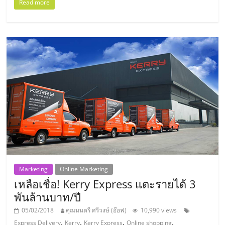
Read more
ศูนย์
รวม
แฟ
รน
ไชส์
พร้อม
Marketing
Online Marketing
ทำเล
เหลือเชื่อ! Kerry Express แตะรายได้ 3
พันล้านบาท/ปี
สำหรับ
05/02/2018
คุณมนตรี ศรีวงษ์ (อ๊อฟ)
10,990 views
,
,
,
,
Express Delivery
Kerry
Kerry Express
Online shopping