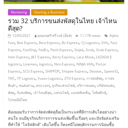
แฟ
Marketing
Starting a Business
รน
รวม 32 บริการขนส่งพัสดุในไทย เจ้าไหน
ดีสุด?
ไชส์,
12/05/2021
คุณมนตรี ศรีวงษ์ (อ๊อฟ)
11,178 views
Alpha
,
,
,
,
,
,
Fast
Bee Express
Best Express
Bs Express
CJ Logistics
DHL
Fast
รวม
,
,
,
,
,
,
,
Express
FastShip
FedEx
Flash Express
Gojek
Grab
Grab Express
,
,
,
,
Inter Express
J&T Express
Kerry Express
LaLa Move
LAZADA E
แฟ
,
,
,
,
,
logistics
Lineman
logistics
Nim Express
NINJA VAN
PorLor
,
,
,
,
,
,
Express
SCG Express
SHIPPOP
Shopee Express
Skootar
Speed-D
รน
,
,
,
,
,
TNT
TP Logistics
Yusen Logistics
ZTO Express
การส่งพัสดุ
การส่ง
,
,
,
,
,
,
สินค้า
ขนส่งด่วน
ครบวงจร
ธุรกิจแฟรนไชส์
บริการขนส่ง
บริษัทขนส่ง
ไชส์
,
,
,
,
,
,
พัสดุ
รับส่งพัสดุ
เจ้าไหนดีสุด
แฟรนไชส์
แอปพลิเคชั่น
โลจิสติกส์
ไปรษณีย์ไทย
ขาย
ต้องยอมรับว่าการจัดส่งพัสดุถือเป็นกระแสที่มีการเติบโตอย่างน่า
สนใจ จนมีธุรกิจบริการการขนส่งเพิ่มขึ้นเรื่อยๆ และปัจจัยส่งเสริม
ที่ทำให้ “โลจิสติกส์” เติบโตขึ้น ก็คงหนีไม่พฤติกรรมการนิยมซื้อ