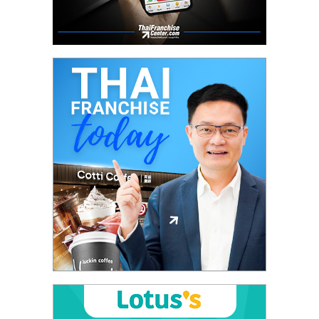
รน
ไชส์"