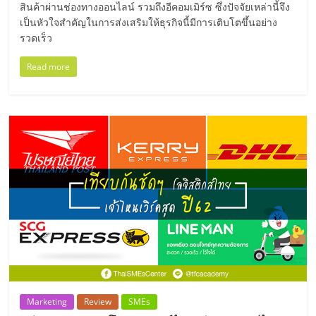
แฟ
สินค้าผ่านช่องทางออนไลน์ รวมถึงอีคอมเมิร์ซ ซึ่งปัจจัยเหล่านี้จึง
เป็นหัวใจสำคัญในการส่งเสริมให้ธุรกิจนี้มีการเติบโตขึ้นอย่าง
รน
รวดเร็ว
ไชส์
Read more
แฟ
รน
ไชส์
ขาย
หน้า
บ้าน
Marketing
Review
SMEs