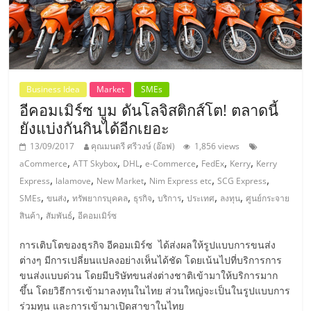
รน
ไชส์"
"ศูนย์
Business Idea
Market
SMEs
รวม
อีคอมเมิร์ซ บูม ดันโลจิสติกส์โต! ตลาดนี้
ข้อมูล
ยังแบ่งกันกินได้อีกเยอะ
ธุรกิจ
SME
13/09/2017
คุณมนตรี ศรีวงษ์ (อ๊อฟ)
1,856 views
แห่ง
,
,
,
,
,
,
aCommerce
ATT Skybox
DHL
e-Commerce
FedEx
Kerry
Kerry
ประเทศไทย,
,
,
,
,
,
Express
lalamove
New Market
Nim Express etc
SCG Express
ThaiSMEsCenter,
,
,
,
,
,
,
,
SMEs
ขนส่ง
ทรัพยากรบุคคล
ธุรกิจ
บริการ
ประเทศ
ลงทุน
ศูนย์กระจาย
รวม
,
,
สินค้า
สัมพันธ์
อีคอมเมิร์ซ
ธุรกิจ
เอ
การเติบโตของธุรกิจ อีคอมเมิร์ซ ได้ส่งผลให้รูปแบบการขนส่ง
ต่างๆ มีการเปลี่ยนแปลงอย่างเห็นได้ชัด โดยเน้นไปที่บริการการ
ส
ขนส่งแบบด่วน โดยมีบริษัทขนส่งต่างชาติเข้ามาให้บริการมาก
เอ็
ขึ้น โดยวิธีการเข้ามาลงทุนในไทย ส่วนใหญ่จะเป็นในรูปแบบการ
มอี
ร่วมทุน และการเข้ามาเปิดสาขาในไทย