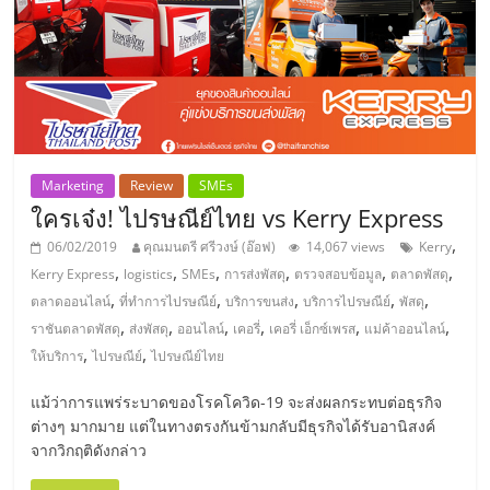
ลงทุน
และ
ขยาย
Marketing
Review
SMEs
สา
ใครเจ๋ง! ไปรษณีย์ไทย vs Kerry Express
,
06/02/2019
คุณมนตรี ศรีวงษ์ (อ๊อฟ)
14,067 views
Kerry
ขา
,
,
,
,
,
,
Kerry Express
logistics
SMEs
การส่งพัสดุ
ตรวจสอบข้อมูล
ตลาดพัสดุ
,
,
,
,
,
ตลาดออนไลน์
ที่ทำการไปรษณีย์
บริการขนส่ง
บริการไปรษณีย์
พัสดุ
แฟ
,
,
,
,
,
,
ราชันตลาดพัสดุ
ส่งพัสดุ
ออนไลน์
เคอรี่
เคอรี่ เอ็กซ์เพรส
แม่ค้าออนไลน์
,
,
ให้บริการ
ไปรษณีย์
ไปรษณีย์ไทย
รน
แม้ว่าการแพร่ระบาดของโรคโควิด-19 จะส่งผลกระทบต่อธุรกิจ
ต่างๆ มากมาย แต่ในทางตรงกันข้ามกลับมีธุรกิจได้รับอานิสงค์
ไชส์,
จากวิกฤติดังกล่าว