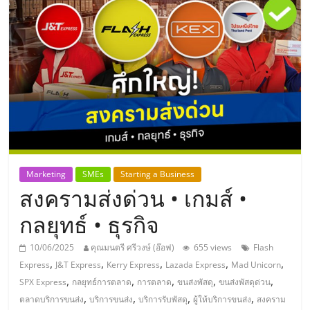
แห่ง
ประเทศไทย,
ThaiSMEsCenter,
รวม
ธุรกิจ
Marketing
SMEs
Starting a Business
สงครามส่งด่วน • เกมส์ •
เอ
กลยุทธ์ • ธุรกิจ
ส
10/06/2025
คุณมนตรี ศรีวงษ์ (อ๊อฟ)
655 views
Flash
,
,
,
,
,
Express
J&T Express
Kerry Express
Lazada Express
Mad Unicorn
เอ็
,
,
,
,
,
SPX Express
กลยุทธ์การตลาด
การตลาด
ขนส่งพัสดุ
ขนส่งพัสดุด่วน
,
,
,
,
ตลาดบริการขนส่ง
บริการขนส่ง
บริการรับพัสดุ
ผู้ให้บริการขนส่ง
สงคราม