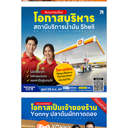
รน
ไชส์
ขาย
หน้า
บ้าน
ลงทุน
น้อย
คืน
ทุน
ไว,
ที่
ปรึกษา
การ
ลงทุน
และ
ขยาย
สา
ขา
แฟ