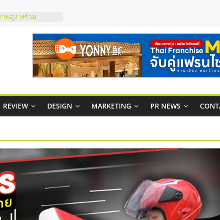
ชส์ยอนนี่
t Up จับคู่แฟรน
ภาพสูง พร้อม
ะเสียง
ty ในไทยที่ไหนดี?
รให้คุ้มค่าและตอบ
มสภาพคล่องให้ธุรกิจ
REVIEW
DESIGN
MARKETING
PR NEWS
CONT
กาสบริหารสถานี