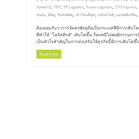
ไทย,
,
,
,
,
,
Speed-D
TNT
TP Logistics
Yusen Logistics
ZTO Express
SMEs,
,
,
,
,
,
,
ขนส่ง
พัสดุ
รับส่งพัสดุ
เจ้าไหนดีสุด
แฟรนไชส์
แอปพลิเคชั่น
ต้องยอมรับว่าการจัดส่งพัสดุถือเป็นกระแสที่มีการเติบโต
แฟ
ที่ทำให้ “โลจิสติกส์” เติบโตขึ้น ก็คงหนีไม่พฤติกรรมการน
เป็นหัวใจสำคัญในการส่งเสริมให้ธุรกิจนี้มีการเติบโตขึ้
รน
Read more
ไชส์,
ที่
ปรึกษา
แฟ
รน