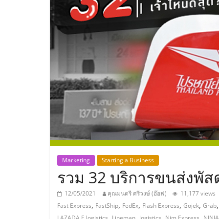
ประเทศไทย,
ThaiSMEsCenter
รวม
ธุรกิจ
เอ
ส
เอ็
Marketing
Starting a Business
รวม 32 บริการขนส่งพัสด
มอี
12/05/2021
คุณมนตรี ศรีวงษ์ (อ๊อฟ)
11,177 views
,
,
,
,
,
Fast Express
FastShip
FedEx
Flash Express
Gojek
Grab
,
,
,
,
LAZADA E logistics
Lineman
logistics
Nim Express
NINJ