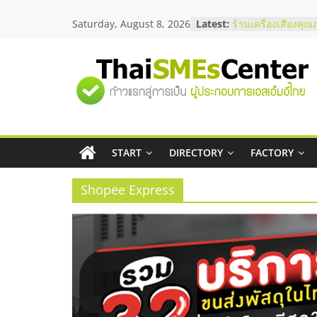
Skip
สัมมนาลงทุน แฟรนไ
Saturday, August 8, 2026
Latest:
to
ThaiFranchise Mee
content
ไชส์ ครั้งที่ 8
ร้านเครื่องเสียงคุณ
โซลูชันระบบภาพแล
"ศูนย์
บริษัท Cybersecuri
วิธีเลือกผู้ให้บริกา
โจทย์ธุรกิจ
รวม
อยากหาเงินทุน เพิ่
เริ่มยังไงให้ผ่านฉลุย
START
DIRECTORY
FACTORY
ข้อมูล
สัมมนาออนไลน์ โอ
บริการน้ำมัน Shell
Shopee Express
ธุรกิจ
SME
แห่ง