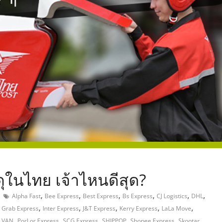
,
ุในไทย เจ้าไหนดีสุด?
,
,
,
,
,
,
Alpha Fast
Bee Express
Best Express
Bs Express
CJ Logistics
DHL
,
,
,
,
,
,
Grab Express
Inter Express
J&T Express
Kerry Express
LaLa Move
,
,
,
,
,
,
A VAN
PorLor Express
SCG Express
SHIPPOP
Shopee Express
Skootar