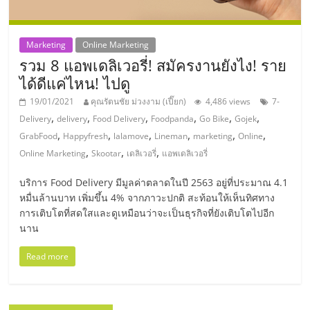
ลงทุน
Marketing
Online Marketing
น้อย
รวม 8 แอพเดลิเวอรี่! สมัครงานยังไง! ราย
ได้ดีแค่ไหน! ไปดู
คืน
19/01/2021
คุณรัตนชัย ม่วงงาม (เปี๊ยก)
4,486 views
7-
,
,
,
,
,
,
Delivery
delivery
Food Delivery
Foodpanda
Go Bike
Gojek
,
,
,
,
,
,
ทุน
GrabFood
Happyfresh
lalamove
Lineman
marketing
Online
,
,
,
Online Marketing
Skootar
เดลิเวอรี่
แอพเดลิเวอรี่
ไว,
บริการ Food Delivery มีมูลค่าตลาดในปี 2563 อยู่ที่ประมาณ 4.1
หมื่นล้านบาท เพิ่มขึ้น 4% จากภาวะปกติ สะท้อนให้เห็นทิศทาง
ที่
การเติบโตที่สดใสและดูเหมือนว่าจะเป็นธุรกิจที่ยังเติบโตไปอีก
นาน
ปรึกษา
Read more
การ