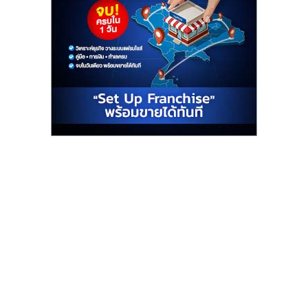
รน
ไชส์,
ศูนย์
รวม
แฟ
รน
ไชส์
พร้อม
ทำเล
สำหรับ
เปิด
ร้าน
ปรึกษา
ฟรี,
บริการ
พัฒนา
ระบบ
แฟ