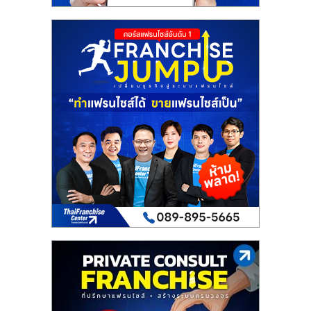
รน
ไชส์
ขาย
หน้า
บ้าน
ลงทุน
น้อย
คืน
ทุน
ไว,
ที่
ปรึกษา
การ
ลงทุน
และ
ขยาย
สา
ขา
แฟ