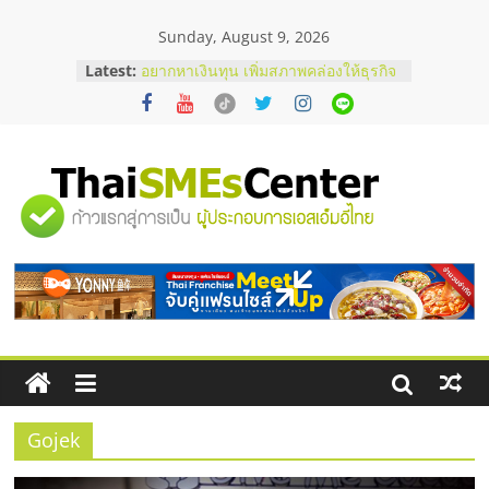
Skip
Sunday, August 9, 2026
to
content
Latest:
อยากหาเงินทุน เพิ่มสภาพคล่องให้ธุรกิจ
เริ่มยังไงให้ผ่านฉลุย
สัมมนาออนไลน์ โอกาสบริหารสถานี
บริการน้ำมัน Shell
สัมมนาลงทุน แฟรนไชส์ยอนนี่
ThaiFranchise Meet Up จับคู่แฟรน
"ศูนย์
ไชส์ ครั้งที่ 8
ร้านเครื่องเสียงคุณภาพสูง พร้อม
โซลูชันระบบภาพและเสียง
รวม
บริษัท Cybersecurity ในไทยที่ไหนดี?
วิธีเลือกผู้ให้บริการให้คุ้มค่าและตอบ
โจทย์ธุรกิจ
ข้อมูล
ธุรกิจ
SME
Gojek