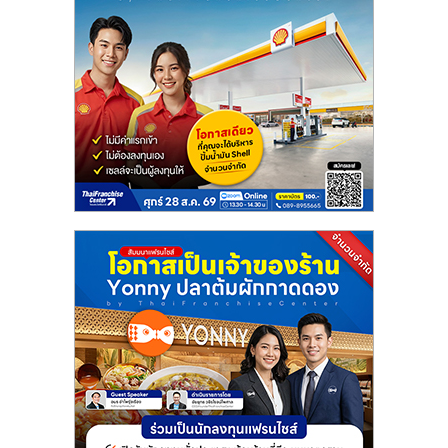
ศูนย์
รวม
แฟ
รน
ไชส์
พร้อม
ทำเล
สำหรับ