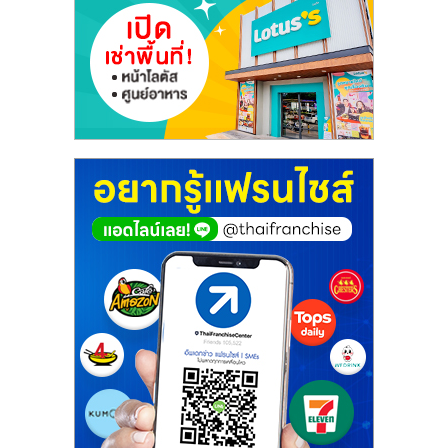
ไทย,
SMEs,
แฟ
รน
ไชส์,
ที่
ปรึกษา
แฟ
รน
ไชส์,
รวม
แฟ
รน
ไชส์
ขาย
แฟ
รน
ไชส์
แฟ