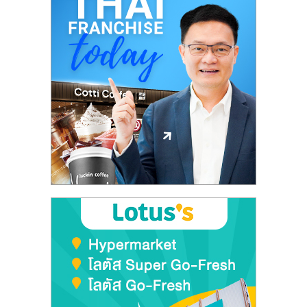
รน
ไชส์"
"ศูนย์
รวม
ข้อมูล
ธุรกิจ
SME
แห่ง
ประเทศไทย,
ThaiSMEsCenter,
รวม
ธุรกิจ
เอ
ส
เอ็
มอี