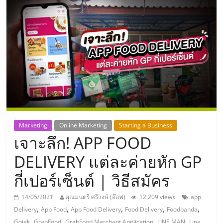
แห่ง
ประเทศไทย,
ThaiSMEsCenter,
รวม
ธุรกิจ
Marketing
Online Marketing
Starting a Business
เจาะลึก! APP FOOD
เอ
DELIVERY แต่ละค่ายหัก GP
ส
กี่เปอร์เซ็นต์ | วิธีสมัคร
เอ็
14/05/2021
คุณมนตรี ศรีวงษ์ (อ๊อฟ)
12,209 views
app
,
,
,
,
,
Delivery
App Food
App Food Delivery
Food Delivery
Foodpanda
,
,
,
,
Gojek
GrabFood
GrabFood Merchant Application
LINE MAN
Line