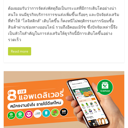
แฟ
ต้องยอมรับว่าการจัดส่งพัสดุถือเป็นกระแสที่มีการเติบโตอย่างน่า
รน
สนใจ จนมีธุรกิจบริการการขนส่งเพิ่มขึ้นเรื่อยๆ และปัจจัยส่งเสริม
ที่ทำให้ “โลจิสติกส์” เติบโตขึ้น ก็คงหนีไม่พฤติกรรมการนิยมซื้อ
ไชส์
สินค้าผ่านช่องทางออนไลน์ รวมถึงอีคอมเมิร์ซ ซึ่งปัจจัยเหล่านี้จึง
เป็นหัวใจสำคัญในการส่งเสริมให้ธุรกิจนี้มีการเติบโตขึ้นอย่าง
รวดเร็ว
แฟ
Read more
รน
ไชส์
ขาย
หน้า
บ้าน