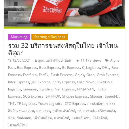
แฟ
รน
ไชส์,
Marketing
Starting a Business
รวม 32 บริการขนส่งพัสดุในไทย เจ้าไหน
รวม
ดีสุด?
แฟ
12/05/2021
คุณมนตรี ศรีวงษ์ (อ๊อฟ)
11,178 views
Alpha
,
,
,
,
,
,
Fast
Bee Express
Best Express
Bs Express
CJ Logistics
DHL
Fast
,
,
,
,
,
,
,
Express
FastShip
FedEx
Flash Express
Gojek
Grab
Grab Express
รน
,
,
,
,
Inter Express
J&T Express
Kerry Express
LaLa Move
LAZADA E
,
,
,
,
,
logistics
Lineman
logistics
Nim Express
NINJA VAN
PorLor
ไชส์
,
,
,
,
,
,
Express
SCG Express
SHIPPOP
Shopee Express
Skootar
Speed-D
,
,
,
,
,
TNT
TP Logistics
Yusen Logistics
ZTO Express
การส่งพัสดุ
การส่ง
ขาย
,
,
,
,
,
,
สินค้า
ขนส่งด่วน
ครบวงจร
ธุรกิจแฟรนไชส์
บริการขนส่ง
บริษัทขนส่ง
,
,
,
,
,
,
พัสดุ
รับส่งพัสดุ
เจ้าไหนดีสุด
แฟรนไชส์
แอปพลิเคชั่น
โลจิสติกส์
ไปรษณีย์ไทย