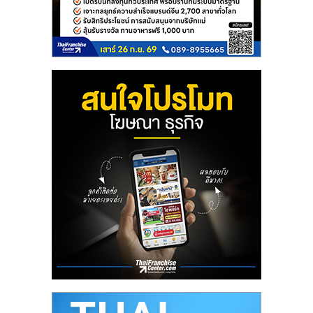
เปิด
ร้าน
ปรึกษา
ฟรี,
บริการ
พัฒนา
ระบบ
แฟ