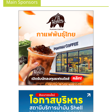
Main Sponsors
ลงทุน
และ
ขยาย
สา
ขา
แฟ
รน
ไชส์,