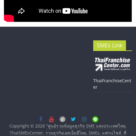
SMEs Link
ThaiFranchiseCent
er
Copyright © 2026
"ศูนย์รวมข้อมูลธุรกิจ SME แห่งประเทศไทย,
ThaiSMEsCenter, รวมธุรกิจเอสเอ็มอีไทย, SMEs, แฟรนไชส์, ที่