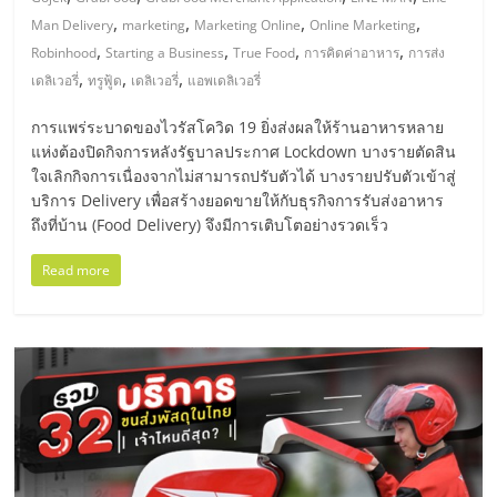
มอี
,
,
,
,
Man Delivery
marketing
Marketing Online
Online Marketing
,
,
,
,
Robinhood
Starting a Business
True Food
การคิดค่าอาหาร
การส่ง
ไทย,
,
,
,
เดลิเวอรี่
ทรูฟู้ด
เดลิเวอรี่
แอพเดลิเวอรี่
SMEs,
การแพร่ระบาดของไวรัสโควิด 19 ยิ่งส่งผลให้ร้านอาหารหลาย
แห่งต้องปิดกิจการหลังรัฐบาลประกาศ Lockdown บางรายตัดสิน
ใจเลิกกิจการเนื่องจากไม่สามารถปรับตัวได้ บางรายปรับตัวเข้าสู่
แฟ
บริการ Delivery เพื่อสร้างยอดขายให้กับธุรกิจการรับส่งอาหาร
ถึงที่บ้าน (Food Delivery) จึงมีการเติบโตอย่างรวดเร็ว
รน
Read more
ไชส์,
ที่
ปรึกษา