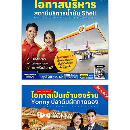
ลงทุน
และ
ขยาย
สา
ขา
แฟ
รน
ไชส์,