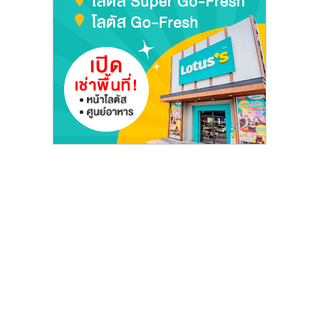
รน
ไชส์"
"ศูนย์
รวม
ข้อมูล
ธุรกิจ
SME
แห่ง
ประเทศไทย,
ThaiSMEsCenter,
รวม
ธุรกิจ
เอ
ส
เอ็
มอี