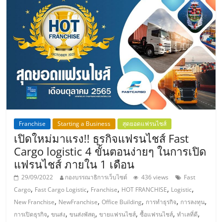
แฟ
รน
ไชส์,
รวม
แฟ
Franchise
Starting a Business
สุดยอดแฟรนไชส์
รน
เปิดใหม่มาแรง!! ธุรกิจแฟรนไชส์ Fast
Cargo logistic 4 ขั้นตอนง่ายๆ ในการเปิด
ไชส์
แฟรนไชส์ ภายใน 1 เดือน
29/09/2022
กองบรรณาธิการเว็บไซต์
436 views
Fast
ขาย
,
,
,
,
,
Cargo
Fast Cargo Logistic
Franchise
HOT FRANCHISE
Logistic
,
,
,
,
,
New Franchise
NewFranchise
Office Building
การทำธุรกิจ
การลงทุน
,
,
,
,
,
,
การเปิดธุรกิจ
ขนส่ง
ขนส่งพัสดุ
ขายแฟรนไชส์
ซื้อแฟรนไชส์
ทำเลที่ดี