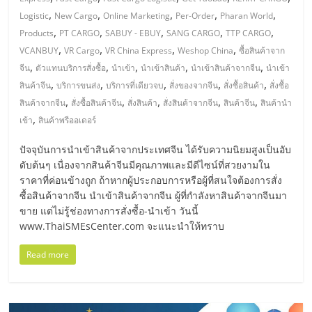
มอี
,
,
,
,
,
Logistic
New Cargo
Online Marketing
Per-Order
Pharan World
,
,
,
,
,
Products
PT CARGO
SABUY - EBUY
SANG CARGO
TTP CARGO
ไทย,
,
,
,
,
VCANBUY
VR Cargo
VR China Express
Weshop China
ซื้อสินค้าจาก
,
,
,
,
,
จีน
ตัวแทนบริการสั่งซื้อ
นำเข้า
นำเข้าสินค้า
นำเข้าสินค้าจากจีน
นำเข้า
SMEs,
,
,
,
,
,
สินค้าจีน
บริการขนส่ง
บริการที่เดียวจบ
สั่งของจากจีน
สั่งซื้อสินค้า
สั่งซื้อ
,
,
,
,
,
สินค้าจากจีน
สั่งซื้อสินค้าจีน
สั่งสินค้า
สั่งสินค้าจากจีน
สินค้าจีน
สินค้านำ
แฟ
,
เข้า
สินค้าพรีออเดอร์
ปัจจุบันการนำเข้าสินค้าจากประเทศจีน ได้รับความนิยมสูงเป็นอับ
รน
ดับต้นๆ เนื่องจากสินค้าจีนมีคุณภาพและมีดีไซน์ที่สวยงามใน
ราคาที่ค่อนข้างถูก ถ้าหากผู้ประกอบการหรือผู้ที่สนใจต้องการสั่ง
ไชส์,
ซื้อสินค้าจากจีน นำเข้าสินค้าจากจีน ผู้ที่กำลังหาสินค้าจากจีนมา
ขาย แต่ไม่รู้ช่องทางการสั่งซื้อ-นำเข้า วันนี้
www.ThaiSMEsCenter.com จะแนะนำให้ทราบ
ที่
Read more
ปรึกษา