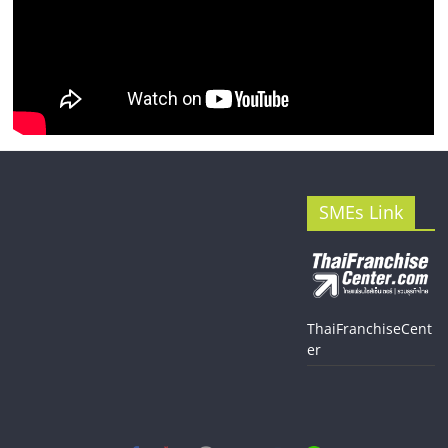
SMEs Link
ThaiFranchiseCent
er