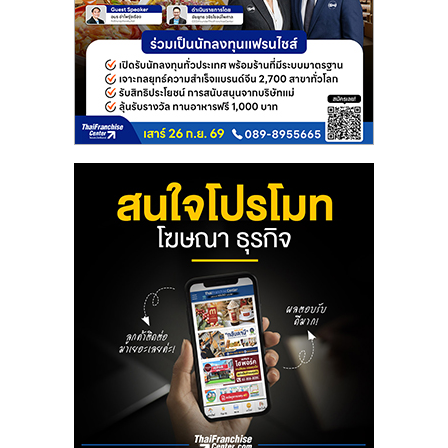
ศูนย์
รวม
แฟ
รน
ไชส์
พร้อม
ทำเล
สำหรับ