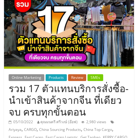
แห่ง
ประเทศไทย,
ThaiSMEsCenter,
รวม
ธุรกิจ
Online Marketing
Products
Review
SMEs
รวม 17 ตัวแทนบริการสั่งซื้อ-
เอ
นำเข้าสินค้าจากจีน ที่เดียว
ส
จบ ครบทุกขั้นตอน
เอ็
05/10/2022
คุณมนตรี ศรีวงษ์ (อ๊อฟ)
2,980 views
,
,
,
,
Ariyaya
CARGO
China Sourcing Products
China Top Cargo
,
,
,
,
,
Express
Fast Cargo
Fast Cargo Logistic
Get Taobao
KERRY CARGO