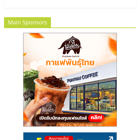
ลงทุน
Main Sponsors
น้อย
คืน
ทุน
ไว,
ที่
ปรึกษา
การ