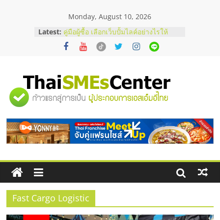
Skip
Monday, August 10, 2026
to
content
Latest:
คู่มือผู้ซื้อ เลือกเว็บปั้มไลค์อย่างไรให้
เหมาะกับเป้าหมายของธุรกิจ
เว็บปั้มวิวช่วยธุรกิจออนไลน์ได้จริงหรือ
วิเคราะห์ข้อดีและข้อควรพิจารณา
FAQ รวมคำถามยอดฮิตเกี่ยวกับการ
ปั้มฟอลติ๊กตอกที่เจ้าของธุรกิจควรรู้
"ศูนย์
อยากหาเงินทุน เพิ่มสภาพคล่องให้ธุรกิจ
เริ่มยังไงให้ผ่านฉลุย
สัมมนาออนไลน์ โอกาสบริหารสถานี
รวม
บริการน้ำมัน Shell
ข้อมูล
ธุรกิจ
SME
Fast Cargo Logistic