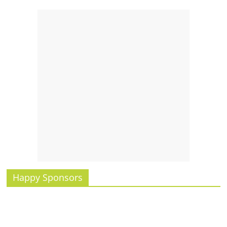
รน
ไชส์"
Happy Sponsors