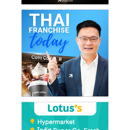
เปิด
ร้าน
ปรึกษา
ฟรี,
บริการ
พัฒนา
ระบบ
แฟ