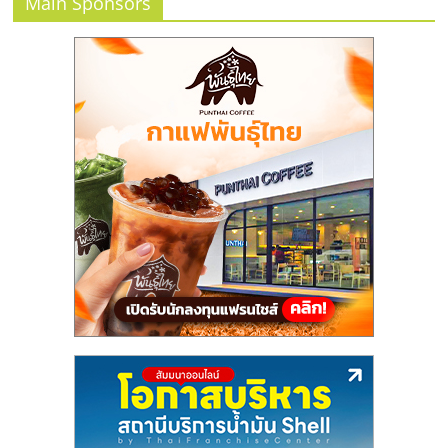
แฟ
Main Sponsors
รน
ไชส์,
รวม
แฟ
รน
ไชส์
ขาย