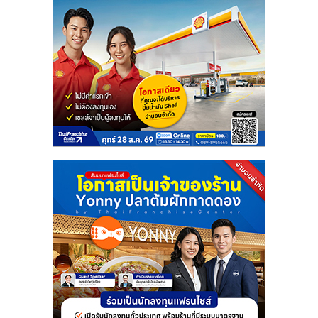
แฟ
รน
ไชส์
แฟ
รน
ไชส์
ขาย
หน้า
บ้าน