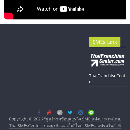
SMEs Link
ThaiFranchiseCent
er
Copyright © 2026
"ศูนย์รวมข้อมูลธุรกิจ SME แห่งประเทศไทย,
ThaiSMEsCenter, รวมธุรกิจเอสเอ็มอีไทย, SMEs, แฟรนไชส์, ที่