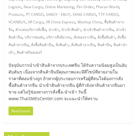
มอี
,
,
,
,
,
Logistic
New Cargo
Online Marketing
Per-Order
Pharan World
,
,
,
,
,
Products
PT CARGO
SABUY - EBUY
SANG CARGO
TTP CARGO
ไทย,
,
,
,
,
VCANBUY
VR Cargo
VR China Express
Weshop China
ซื้อสินค้าจาก
,
,
,
,
,
จีน
ตัวแทนบริการสั่งซื้อ
นำเข้า
นำเข้าสินค้า
นำเข้าสินค้าจากจีน
นำเข้า
SMEs,
,
,
,
,
,
สินค้าจีน
บริการขนส่ง
บริการที่เดียวจบ
สั่งของจากจีน
สั่งซื้อสินค้า
สั่งซื้อ
,
,
,
,
,
สินค้าจากจีน
สั่งซื้อสินค้าจีน
สั่งสินค้า
สั่งสินค้าจากจีน
สินค้าจีน
สินค้านำ
แฟ
,
เข้า
สินค้าพรีออเดอร์
ปัจจุบันการนำเข้าสินค้าจากประเทศจีน ได้รับความนิยมสูงเป็นอับ
รน
ดับต้นๆ เนื่องจากสินค้าจีนมีคุณภาพและมีดีไซน์ที่สวยงามใน
ราคาที่ค่อนข้างถูก ถ้าหากผู้ประกอบการหรือผู้ที่สนใจต้องการสั่ง
ไชส์,
ซื้อสินค้าจากจีน นำเข้าสินค้าจากจีน ผู้ที่กำลังหาสินค้าจากจีนมา
ขาย แต่ไม่รู้ช่องทางการสั่งซื้อ-นำเข้า วันนี้
www.ThaiSMEsCenter.com จะแนะนำให้ทราบ
ที่
Read more
ปรึกษา