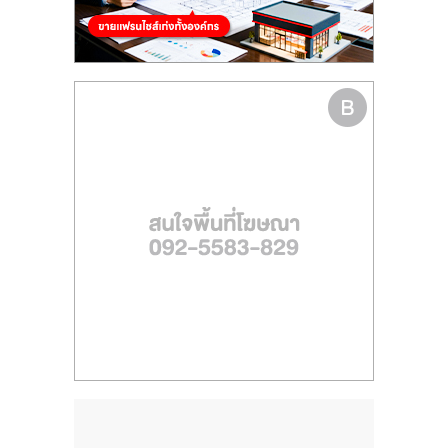
ไทย,
SMEs,
แฟ
รน
ไชส์,
ที่
ปรึกษา
แฟ
รน
ไชส์,
รวม
แฟ
รน
ไชส์
ขาย
แฟ
รน
ไชส์
แฟ