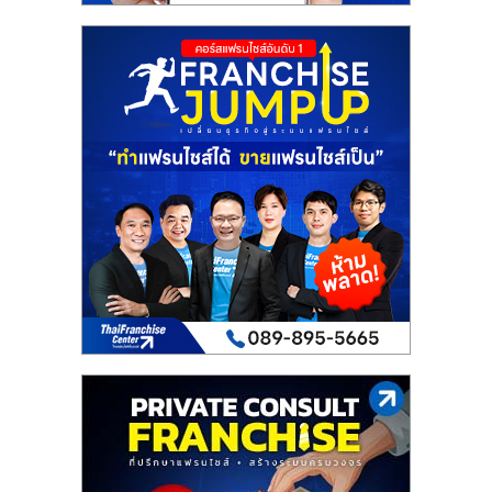
เปิด
ร้าน
ปรึกษา
ฟรี,
บริการ
พัฒนา
ระบบ
แฟ