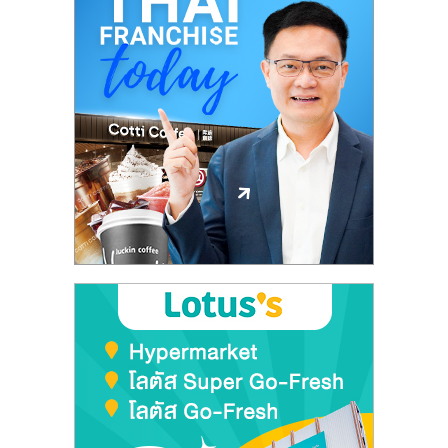
ลงทุน
และ
ขยาย
สา
ขา
แฟ
รน
ไชส์,