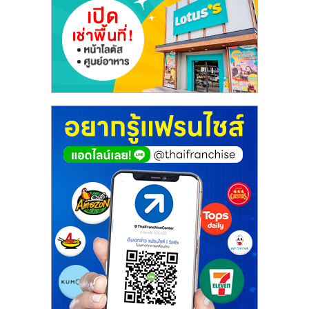
ศูนย์
รวม
แฟ
รน
ไชส์
พร้อม
ทำเล
สำหรับ