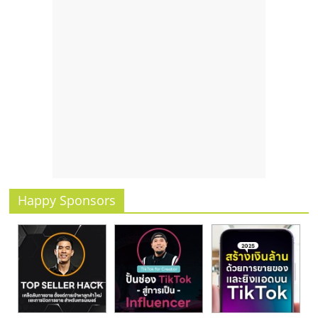
รน
ไชส์
ขาย
หน้า
บ้าน
ลงทุน
น้อย
คืน
ทุน
ไว,
ที่
ปรึกษา
Happy Sponsors
การ
ลงทุน
และ
ขยาย
สา
ขา
แฟ