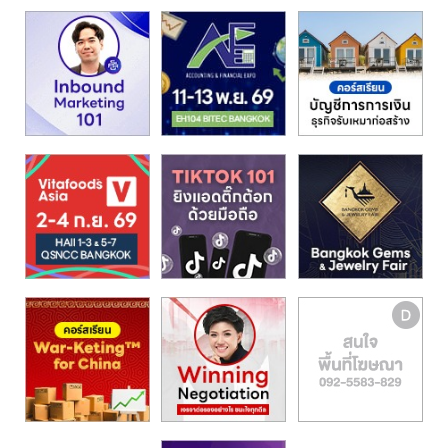
รน
ไชส์,
ศูนย์
รวม
แฟ
รน
ไชส์
พร้อม
ทำเล
สำหรับ
เปิด
ร้าน
ปรึกษา
ฟรี,
บริการ
พัฒนา
ระบบ
แฟ