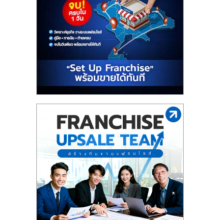
รน
ไชส์"
"ศูนย์
รวม
ข้อมูล
ธุรกิจ
SME
แห่ง
ประเทศไทย,
ThaiSMEsCenter,
รวม
ธุรกิจ
เอ
ส
เอ็
มอี