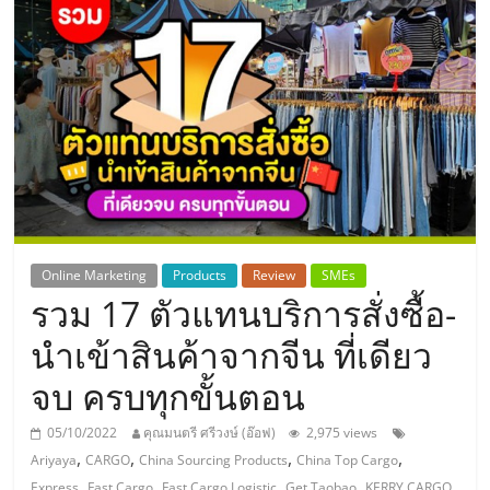
แห่ง
ประเทศไทย,
ThaiSMEsCenter,
รวม
ธุรกิจ
Online Marketing
Products
Review
SMEs
รวม 17 ตัวแทนบริการสั่งซื้อ-
เอ
นำเข้าสินค้าจากจีน ที่เดียว
ส
จบ ครบทุกขั้นตอน
เอ็
05/10/2022
คุณมนตรี ศรีวงษ์ (อ๊อฟ)
2,975 views
,
,
,
,
Ariyaya
CARGO
China Sourcing Products
China Top Cargo
,
,
,
,
,
Express
Fast Cargo
Fast Cargo Logistic
Get Taobao
KERRY CARGO