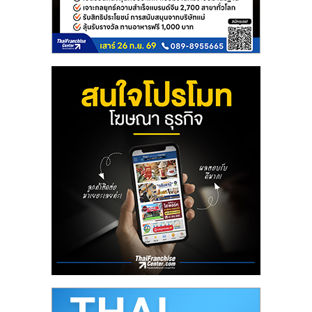
ลงทุน
น้อย
คืน
ทุน
ไว,
ที่
ปรึกษา
การ