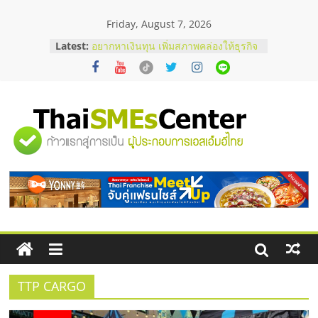
Skip
Friday, August 7, 2026
to
content
Latest:
อยากหาเงินทุน เพิ่มสภาพคล่องให้ธุรกิจ
เริ่มยังไงให้ผ่านฉลุย
สัมมนาออนไลน์ โอกาสบริหารสถานี
บริการน้ำมัน Shell
สัมมนาลงทุน แฟรนไชส์ยอนนี่
ThaiFranchise Meet Up จับคู่แฟรน
"ศูนย์
ไชส์ ครั้งที่ 8
ร้านเครื่องเสียงคุณภาพสูง พร้อม
โซลูชันระบบภาพและเสียง
รวม
บริษัท Cybersecurity ในไทยที่ไหนดี?
วิธีเลือกผู้ให้บริการให้คุ้มค่าและตอบ
โจทย์ธุรกิจ
ข้อมูล
ธุรกิจ
SME
TTP CARGO