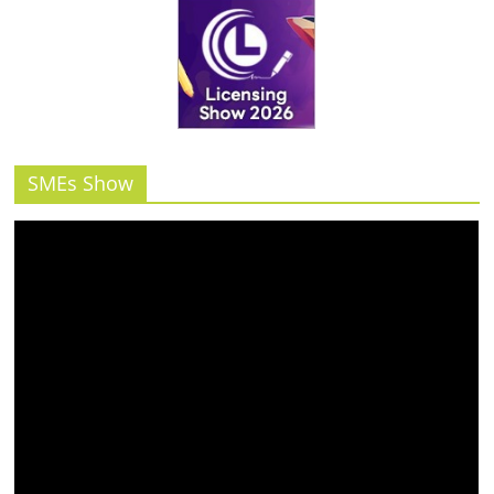
รน
ไชส์"
SMEs Show