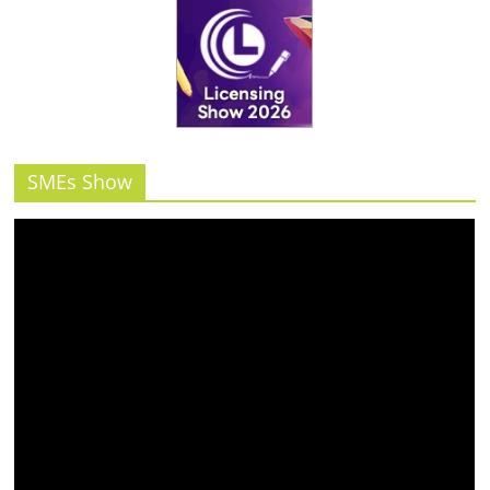
รน
ไชส์"
SMEs Show