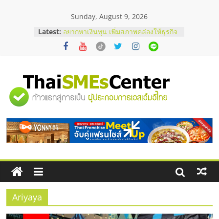
Skip
Sunday, August 9, 2026
to
บริษัท Cybersecurity ในไทยที่ไหนดี?
content
Latest:
วิธีเลือกผู้ให้บริการให้คุ้มค่าและตอบ
โจทย์ธุรกิจ
อยากหาเงินทุน เพิ่มสภาพคล่องให้ธุรกิจ
เริ่มยังไงให้ผ่านฉลุย
สัมมนาออนไลน์ โอกาสบริหารสถานี
บริการน้ำมัน Shell
"ศูนย์
สัมมนาลงทุน แฟรนไชส์ยอนนี่
ThaiFranchise Meet Up จับคู่แฟรน
ไชส์ ครั้งที่ 8
รวม
ร้านเครื่องเสียงคุณภาพสูง พร้อม
โซลูชันระบบภาพและเสียง
ข้อมูล
ธุรกิจ
SME
Ariyaya