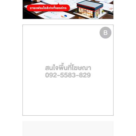
ไทย,
SMEs,
แฟ
รน
ไชส์,
ที่
ปรึกษา
แฟ
รน
ไชส์,
รวม
แฟ
รน
ไชส์
ขาย
แฟ
รน
ไชส์
แฟ