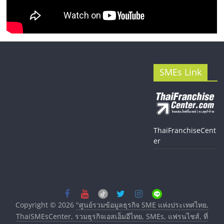
SMEs Link
ThaiFranchiseCent
er
Copyright © 2026
"ศูนย์รวมข้อมูลธุรกิจ SME แห่งประเทศไทย,
ThaiSMEsCenter, รวมธุรกิจเอสเอ็มอีไทย, SMEs, แฟรนไชส์, ที่