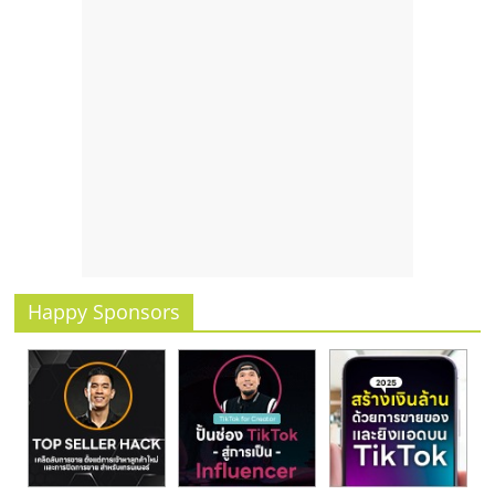
รน
ไชส์
ขาย
หน้า
บ้าน
ลงทุน
น้อย
คืน
ทุน
ไว,
ที่
ปรึกษา
Happy Sponsors
การ
ลงทุน
และ
ขยาย
สา
ขา
แฟ