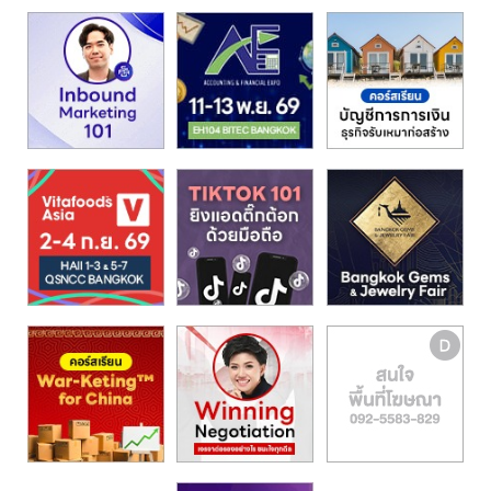
รน
ไชส์,
ศูนย์
รวม
แฟ
รน
ไชส์
พร้อม
ทำเล
สำหรับ
เปิด
ร้าน
ปรึกษา
ฟรี,
บริการ
พัฒนา
ระบบ
แฟ