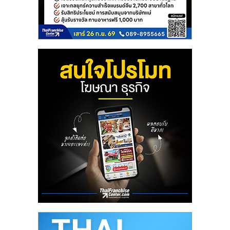
ลงทุน
น้อย
คืน
ทุน
ไว,
ที่
ปรึกษา
การ