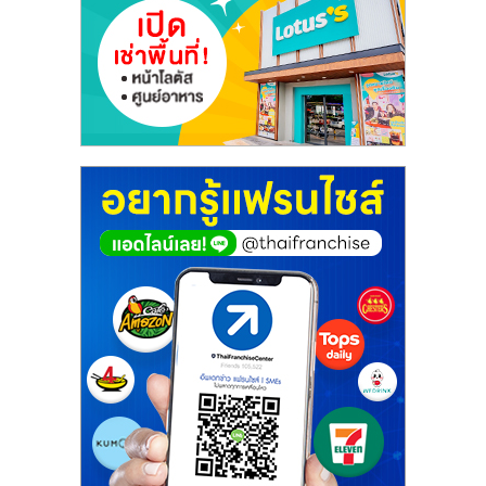
ศูนย์
รวม
แฟ
รน
ไชส์
พร้อม
ทำเล
สำหรับ