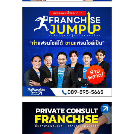
เปิด
ร้าน
ปรึกษา
ฟรี,
บริการ
พัฒนา
ระบบ
แฟ