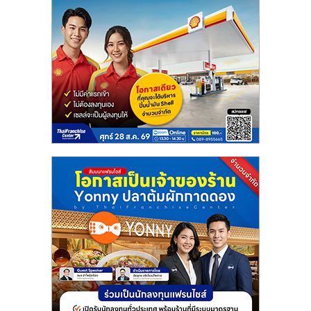
แฟ
รน
ไชส์
แฟ
รน
ไชส์
ขาย
หน้า
บ้าน