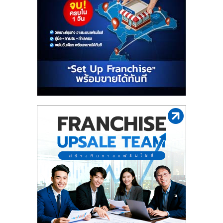
รน
ไชส์"
"ศูนย์
รวม
ข้อมูล
ธุรกิจ
SME
แห่ง
ประเทศไทย,
ThaiSMEsCenter,
รวม
ธุรกิจ
เอ
ส
เอ็
มอี