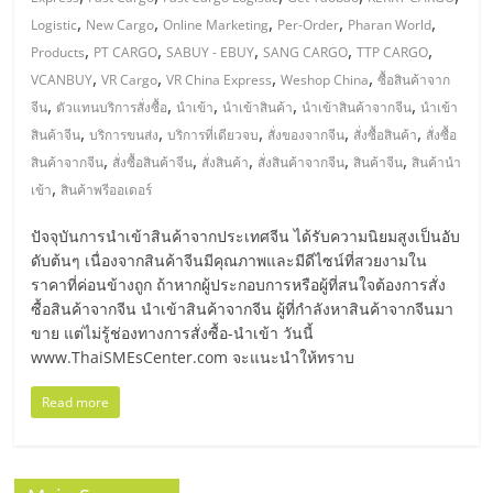
มอี
,
,
,
,
,
Logistic
New Cargo
Online Marketing
Per-Order
Pharan World
,
,
,
,
,
Products
PT CARGO
SABUY - EBUY
SANG CARGO
TTP CARGO
ไทย,
,
,
,
,
VCANBUY
VR Cargo
VR China Express
Weshop China
ซื้อสินค้าจาก
,
,
,
,
,
จีน
ตัวแทนบริการสั่งซื้อ
นำเข้า
นำเข้าสินค้า
นำเข้าสินค้าจากจีน
นำเข้า
SMEs,
,
,
,
,
,
สินค้าจีน
บริการขนส่ง
บริการที่เดียวจบ
สั่งของจากจีน
สั่งซื้อสินค้า
สั่งซื้อ
,
,
,
,
,
สินค้าจากจีน
สั่งซื้อสินค้าจีน
สั่งสินค้า
สั่งสินค้าจากจีน
สินค้าจีน
สินค้านำ
แฟ
,
เข้า
สินค้าพรีออเดอร์
ปัจจุบันการนำเข้าสินค้าจากประเทศจีน ได้รับความนิยมสูงเป็นอับ
รน
ดับต้นๆ เนื่องจากสินค้าจีนมีคุณภาพและมีดีไซน์ที่สวยงามใน
ราคาที่ค่อนข้างถูก ถ้าหากผู้ประกอบการหรือผู้ที่สนใจต้องการสั่ง
ไชส์,
ซื้อสินค้าจากจีน นำเข้าสินค้าจากจีน ผู้ที่กำลังหาสินค้าจากจีนมา
ขาย แต่ไม่รู้ช่องทางการสั่งซื้อ-นำเข้า วันนี้
www.ThaiSMEsCenter.com จะแนะนำให้ทราบ
ที่
Read more
ปรึกษา