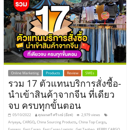
แห่ง
ประเทศไทย,
ThaiSMEsCenter,
รวม
ธุรกิจ
Online Marketing
Products
Review
SMEs
รวม 17 ตัวแทนบริการสั่งซื้อ-
เอ
นำเข้าสินค้าจากจีน ที่เดียว
ส
จบ ครบทุกขั้นตอน
เอ็
05/10/2022
คุณมนตรี ศรีวงษ์ (อ๊อฟ)
2,979 views
,
,
,
,
Ariyaya
CARGO
China Sourcing Products
China Top Cargo
,
,
,
,
,
Express
Fast Cargo
Fast Cargo Logistic
Get Taobao
KERRY CARGO