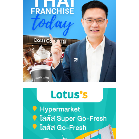
ลงทุน
และ
ขยาย
สา
ขา
แฟ
รน
ไชส์,