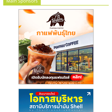
แฟ
Main Sponsors
รน
ไชส์,
รวม
แฟ
รน
ไชส์
ขาย