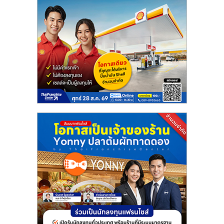
แฟ
รน
ไชส์
แฟ
รน
ไชส์
ขาย
หน้า
บ้าน