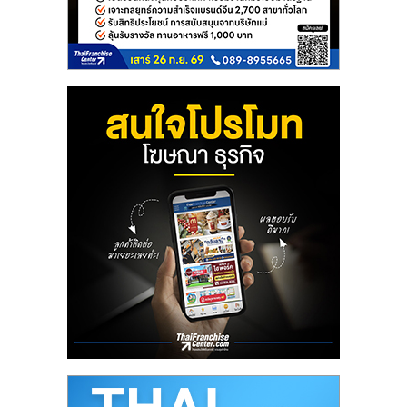
ลงทุน
น้อย
คืน
ทุน
ไว,
ที่
ปรึกษา
การ