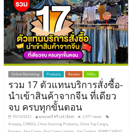
แห่ง
ประเทศไทย,
ThaiSMEsCenter,
รวม
ธุรกิจ
Online Marketing
Products
Review
SMEs
รวม 17 ตัวแทนบริการสั่งซื้อ-
เอ
นำเข้าสินค้าจากจีน ที่เดียว
ส
จบ ครบทุกขั้นตอน
เอ็
05/10/2022
คุณมนตรี ศรีวงษ์ (อ๊อฟ)
2,977 views
,
,
,
,
Ariyaya
CARGO
China Sourcing Products
China Top Cargo
,
,
,
,
,
Express
Fast Cargo
Fast Cargo Logistic
Get Taobao
KERRY CARGO