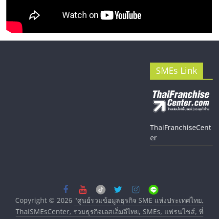
SMEs Link
ThaiFranchiseCent
er
Copyright © 2026
"ศูนย์รวมข้อมูลธุรกิจ SME แห่งประเทศไทย,
ThaiSMEsCenter, รวมธุรกิจเอสเอ็มอีไทย, SMEs, แฟรนไชส์, ที่