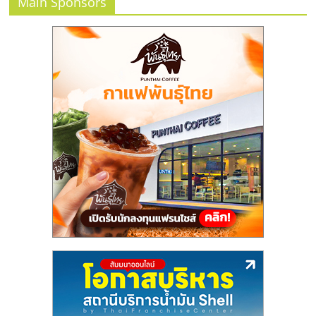
แฟ
Main Sponsors
รน
ไชส์,
รวม
แฟ
รน
ไชส์
ขาย