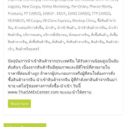
มอี
,
,
,
,
,
Logistic
New Cargo
Online Marketing
Per-Order
Pharan World
,
,
,
,
,
Products
PT CARGO
SABUY - EBUY
SANG CARGO
TTP CARGO
ไทย,
,
,
,
,
VCANBUY
VR Cargo
VR China Express
Weshop China
ซื้อสินค้าจาก
,
,
,
,
,
จีน
ตัวแทนบริการสั่งซื้อ
นำเข้า
นำเข้าสินค้า
นำเข้าสินค้าจากจีน
นำเข้า
SMEs,
,
,
,
,
,
สินค้าจีน
บริการขนส่ง
บริการที่เดียวจบ
สั่งของจากจีน
สั่งซื้อสินค้า
สั่งซื้อ
,
,
,
,
,
สินค้าจากจีน
สั่งซื้อสินค้าจีน
สั่งสินค้า
สั่งสินค้าจากจีน
สินค้าจีน
สินค้านำ
แฟ
,
เข้า
สินค้าพรีออเดอร์
ปัจจุบันการนำเข้าสินค้าจากประเทศจีน ได้รับความนิยมสูงเป็นอับ
รน
ดับต้นๆ เนื่องจากสินค้าจีนมีคุณภาพและมีดีไซน์ที่สวยงามใน
ราคาที่ค่อนข้างถูก ถ้าหากผู้ประกอบการหรือผู้ที่สนใจต้องการสั่ง
ไชส์,
ซื้อสินค้าจากจีน นำเข้าสินค้าจากจีน ผู้ที่กำลังหาสินค้าจากจีนมา
ขาย แต่ไม่รู้ช่องทางการสั่งซื้อ-นำเข้า วันนี้
www.ThaiSMEsCenter.com จะแนะนำให้ทราบ
ที่
Read more
ปรึกษา