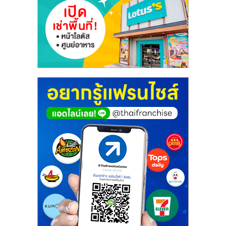
ศูนย์
รวม
แฟ
รน
ไชส์
พร้อม
ทำเล
สำหรับ