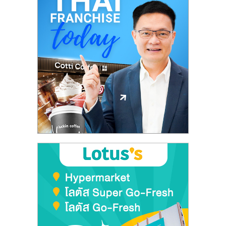
ลงทุน
และ
ขยาย
สา
ขา
แฟ
รน
ไชส์,