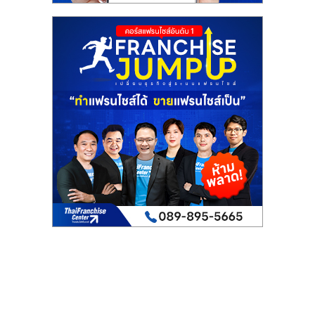
เปิด
ร้าน
ปรึกษา
ฟรี,
บริการ
พัฒนา
ระบบ
แฟ