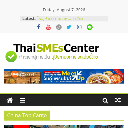
Skip
Friday, August 7, 2026
to
content
ร้านเครื่องเสียงคุณภาพสูง พร้อม
Latest:
โซลูชันระบบภาพและเสียง
บริษัท Cybersecurity ในไทยที่ไหนดี?
วิธีเลือกผู้ให้บริการให้คุ้มค่าและตอบ
โจทย์ธุรกิจ
อยากหาเงินทุน เพิ่มสภาพคล่องให้ธุรกิจ
"ศูนย์
เริ่มยังไงให้ผ่านฉลุย
สัมมนาออนไลน์ โอกาสบริหารสถานี
บริการน้ำมัน Shell
รวม
สัมมนาลงทุน แฟรนไชส์ยอนนี่
ThaiFranchise Meet Up จับคู่แฟรน
ไชส์ ครั้งที่ 8
ข้อมูล
ธุรกิจ
SME
China Top Cargo