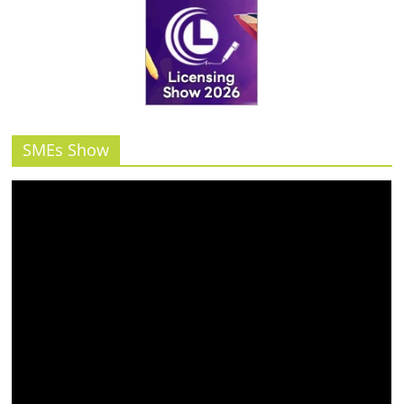
รน
ไชส์"
SMEs Show