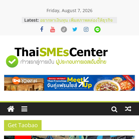
Skip
Friday, August 7, 2026
to
content
Latest:
อยากหาเงินทุน เพิ่มสภาพคล่องให้ธุรกิจ
เริ่มยังไงให้ผ่านฉลุย
สัมมนาออนไลน์ โอกาสบริหารสถานี
บริการน้ำมัน Shell
สัมมนาลงทุน แฟรนไชส์ยอนนี่
ThaiFranchise Meet Up จับคู่แฟรน
"ศูนย์
ไชส์ ครั้งที่ 8
ร้านเครื่องเสียงคุณภาพสูง พร้อม
โซลูชันระบบภาพและเสียง
รวม
บริษัท Cybersecurity ในไทยที่ไหนดี?
วิธีเลือกผู้ให้บริการให้คุ้มค่าและตอบ
โจทย์ธุรกิจ
ข้อมูล
ธุรกิจ
SME
Get Taobao