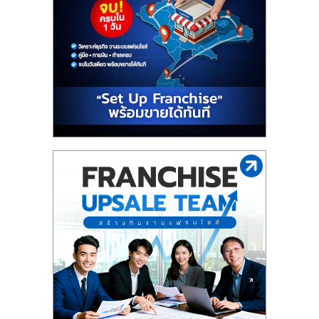
รน
ไชส์"
"ศูนย์
รวม
ข้อมูล
ธุรกิจ
SME
แห่ง
ประเทศไทย,
ThaiSMEsCenter,
รวม
ธุรกิจ
เอ
ส
เอ็
มอี