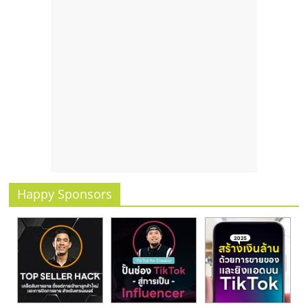
รน
ไชส์
ขาย
หน้า
บ้าน
ลงทุน
น้อย
คืน
ทุน
ไว,
ที่
ปรึกษา
Happy Sponsors
การ
ลงทุน
และ
ขยาย
สา
ขา
แฟ