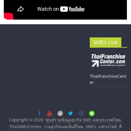
SMEs Link
ThaiFranchiseCent
er
Copyright © 2026
"ศูนย์รวมข้อมูลธุรกิจ SME แห่งประเทศไทย,
ThaiSMEsCenter, รวมธุรกิจเอสเอ็มอีไทย, SMEs, แฟรนไชส์, ที่