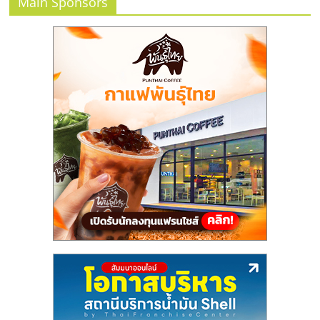
แฟ
Main Sponsors
รน
ไชส์,
รวม
แฟ
รน
ไชส์
ขาย