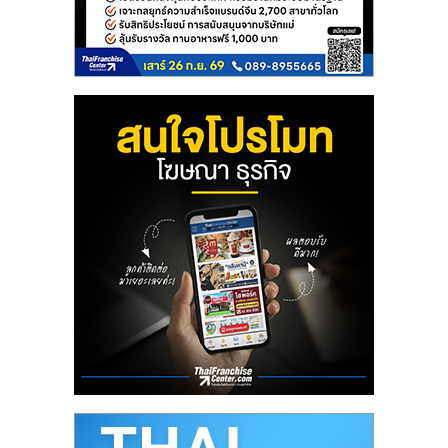
ลงทุน
น้อย
คืน
ทุน
ไว,
ที่
ปรึกษา
การ