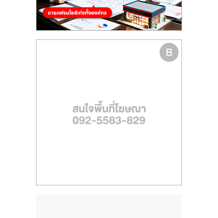
ไทย,
SMEs,
แฟ
รน
ไชส์,
ที่
ปรึกษา
แฟ
รน
ไชส์,
รวม
แฟ
รน
ไชส์
ขาย
แฟ
รน
ไชส์
แฟ