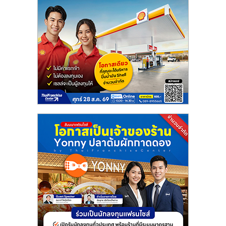
แฟ
รน
ไชส์
แฟ
รน
ไชส์
ขาย
หน้า
บ้าน