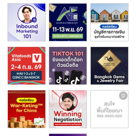
รน
ไชส์,
ศูนย์
รวม
แฟ
รน
ไชส์
พร้อม
ทำเล
สำหรับ
เปิด
ร้าน
ปรึกษา
ฟรี,
บริการ
พัฒนา
ระบบ
แฟ