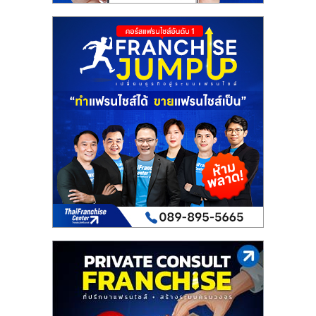
เปิด
ร้าน
ปรึกษา
ฟรี,
บริการ
พัฒนา
ระบบ
แฟ