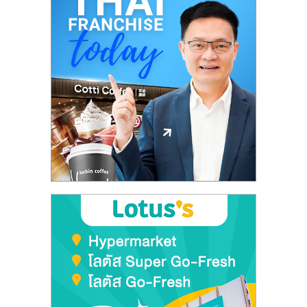
ลงทุน
และ
ขยาย
สา
ขา
แฟ
รน
ไชส์,