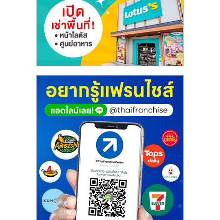
ศูนย์
รวม
แฟ
รน
ไชส์
พร้อม
ทำเล
สำหรับ