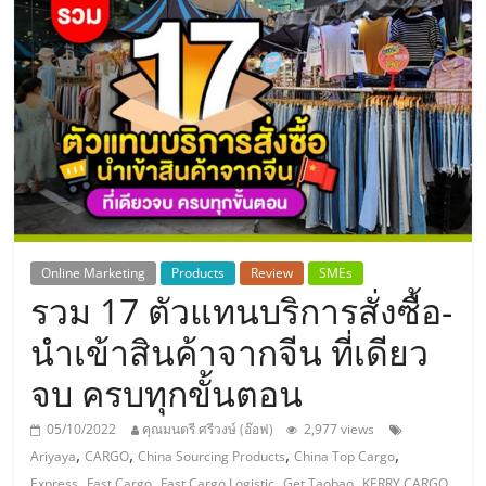
แห่ง
ประเทศไทย,
ThaiSMEsCenter,
รวม
ธุรกิจ
Online Marketing
Products
Review
SMEs
รวม 17 ตัวแทนบริการสั่งซื้อ-
เอ
นำเข้าสินค้าจากจีน ที่เดียว
ส
จบ ครบทุกขั้นตอน
เอ็
05/10/2022
คุณมนตรี ศรีวงษ์ (อ๊อฟ)
2,977 views
,
,
,
,
Ariyaya
CARGO
China Sourcing Products
China Top Cargo
,
,
,
,
,
Express
Fast Cargo
Fast Cargo Logistic
Get Taobao
KERRY CARGO