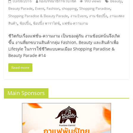
,
03/08/2016
กองบรรณาธิการเว็บไซต์
993 views
Beauty
รน
,
,
,
,
,
Beauty Parade
Event
Fashion
shopping
Shopping Paradise
ไชส์
,
,
,
Shopping Paradise & Beauty Parade
งาน Event
งาน ช้อปปิ้ง
งานแสดง
ขาย
,
,
,
หน้า
สินค้า
ช้อปปิ้ง
ช้อปปิ้ง พาราไดซ์
แฟชั่น-ความงาม
บ้าน
ชีวิตกับเรื่องแฟชั่น-ความงาม เป็นของคู่กัน งานช้อปสนั่นจึงเกิด
ลงทุน
ขึ้น งานที่ยกขบวนสินค้ากลุ่ม Fashion, Beauty และสินค้าเพื่อ
น้อย
Lifesyle ในการใช้ชีวิตแบบคนเมือง Shopping Paradise &
คืน
Beauty Parade #14
ทุน
ไว,
Read more
ที่
ปรึกษา
การ
Main Sponsors
ลงทุน
และ
ขยาย
สา
ขา
แฟ