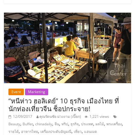
ลงทุน
และ
ขยาย
สา
ขา
แฟ
Event
Marketing
“หนีห่าว ฮอลิเดย์” 10 ธุรกิจ เมืองไทย ที่
รน
นักท่องเที่ยวจีน ช็อปกระจาย!
12/09/2017
คุณรัตนชัย ม่วงงาม (เปี๊ยก)
1,221 views
ไชส์,
,
,
,
,
,
,
,
,
,
Beauty
Buffet
chinadaily
จีน
ทริป
ธุรกิจ
ประเทศ
ผลไม้
พระเครื่อง
,
,
,
,
รายได้
อาหารไทย
เครื่องประดับอัญมณี
เที่ยว
แฮนเมด