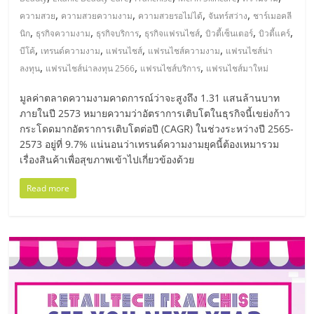
มอี
,
,
,
,
ความสวย
ความสวยความงาม
ความสวยรอไม่ได้
จันทร์สว่าง
ชาร์เมอคลี
,
,
,
,
,
,
นิก
ธุรกิจความงาม
ธุรกิจบริการ
ธุรกิจแฟรนไชส์
บิวตี้เซ็นเตอร์
บิวตี้แคร์
ไทย,
,
,
,
,
บีโค้
เทรนด์ความงาม
แฟรนไชส์
แฟรนไชส์ความงาม
แฟรนไชส์น่า
,
,
,
ลงทุน
แฟรนไชส์น่าลงทุน 2566
แฟรนไชส์บริการ
แฟรนไชส์มาใหม่
SMEs,
มูลค่าตลาดความงามคาดการณ์ว่าจะสูงถึง 1.31 แสนล้านบาท
ภายในปี 2573 หมายความว่าอัตราการเติบโตในธุรกิจนี้เขย่งก้าว
แฟ
กระโดดมากอัตราการเติบโตต่อปี (CAGR) ในช่วงระหว่างปี 2565-
2573 อยู่ที่ 9.7% แน่นอนว่าเทรนด์ความงามยุคนี้ต้องเหมารวม
รน
เรื่องสินค้าเพื่อสุขภาพเข้าไปเกี่ยวข้องด้วย
Read more
ไชส์,
ที่
ปรึกษา