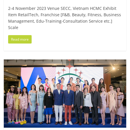
แฟ
2-4 November 2023 Venue SECC, Vietnam HCMC Exhibit
รน
Item RetailTech, Franchise [F&B, Beauty, Fitness, Business
Management, Edu-Training-Consultation Service etc.]
ไชส์
Scale
Read more
แฟ
รน
ไชส์
ขาย
หน้า
บ้าน