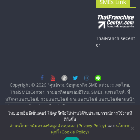
SMEs Link
ThaiFranchiseCent
er
Copyright © 2026
"ศูนย์รวมข้อมูลธุรกิจ SME แห่งประเทศไทย,
ThaiSMEsCenter, รวมธุรกิจเอสเอ็มอีไทย, SMEs, แฟรนไชส์, ที่
ปรึกษาแฟรนไชส์, รวมแฟรนไชส์ ขายแฟรนไชส์ แฟรนไชส์ขายหน้า
บ้าน ลงทุนน้อย คืนทุนไว, ที่ปรึกษาการลงทุนและขยายสาขาแฟรน
ไทยเอสเอ็มอีเซ็นเตอร์ ใช้คุกกี้เพื่อให้ท่านได้รับประสบการณ์การใช้งานที่
ไชส์, ศูนย์รวมแฟรนไชส์ พร้อมทำเลสำหรับเปิดร้าน ปรึกษาฟรี,
ดียิ่งขึ้น
บริการพัฒนาระบบแฟรนไชส์"
. All rights reserved.
อ่านนโยบายคุ้มครองข้อมูลส่วนบุคคล (Privacy Policy)
และ
นโยบาย
คุกกี้ (Cookie Policy)