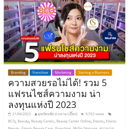
แห่ง
ประเทศไทย,
ThaiSMEsCenter,
รวม
ธุรกิจ
Branding
Franchise
Marketing
Starting a Business
ความสวยรอไม่ได้! รวม 5
เอ
แฟรนไชส์ความงาม น่า
ส
ลงทุนแห่งปี 2023
เอ็
21/06/2023
คุณรัตนชัย ม่วงงาม (เปี๊ยก)
9,552 views
,
,
,
,
,
BCO
Beauty
Beauty Center
Beauty Center Online
Eitanic
Eitanic
,
,
,
,
,
Beauty
Eitanic Beauty Care
Franchise
McFin Skincare
ความงาม