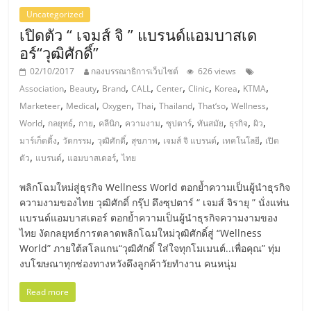
Uncategorized
ลงทุน
เปิดตัว “ เจมส์ จิ ” แบรนด์แอมบาสเด
อร์“วุฒิศักดิ์”
น้อย
02/10/2017
กองบรรณาธิการเว็บไซต์
626 views
,
,
,
,
,
,
,
,
Association
Beauty
Brand
CALL
Center
Clinic
Korea
KTMA
คืน
,
,
,
,
,
,
,
Marketeer
Medical
Oxygen
Thai
Thailand
That‘so
Wellness
,
,
,
,
,
,
,
,
,
World
กลยุทธ์
กาย
คลีนิก
ความงาม
ซุปตาร์
ทันสมัย
ธุรกิจ
ผิว
ทุน
,
,
,
,
,
,
มาร์เก็ตติ้ง
วัตกรรม
วุฒิศักดิ์
สุขภาพ
เจมส์ จิ แบรนด์
เทคโนโลยี
เปิด
,
,
,
ตัว
แบรนด์
แอมบาสเดอร์
ไทย
ไว,
พลิกโฉมใหม่สู่ธุรกิจ Wellness World ตอกย้ำความเป็นผู้นำธุรกิจ
ความงามของไทย วุฒิศักดิ์ กรุ๊ป ดึงซุปตาร์ “ เจมส์ จิรายุ ” นั่งแท่น
ที่
แบรนด์แอมบาสเดอร์ ตอกย้ำความเป็นผู้นำธุรกิจความงามของ
ไทย งัดกลยุทธ์การตลาดพลิกโฉมใหม่วุฒิศักดิ์สู่ “Wellness
World” ภายใต้สโลแกน“วุฒิศักดิ์ ใส่ใจทุกโมเมนต์..เพื่อคุณ” ทุ่ม
ปรึกษา
งบโฆษณาทุกช่องทางหวังดึงลูกค้าวัยทำงาน คนหนุ่ม
การ
Read more