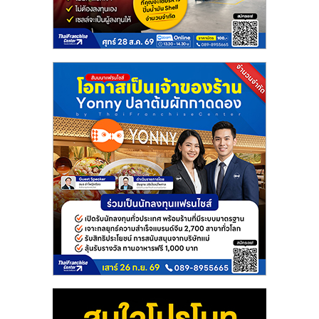
รน
ไชส์"