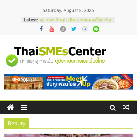
Skip
Saturday, August 8, 2026
to
บริษัท Cybersecurity ในไทยที่ไหนดี?
content
Latest:
วิธีเลือกผู้ให้บริการให้คุ้มค่าและตอบ
โจทย์ธุรกิจ
อยากหาเงินทุน เพิ่มสภาพคล่องให้ธุรกิจ
เริ่มยังไงให้ผ่านฉลุย
สัมมนาออนไลน์ โอกาสบริหารสถานี
บริการน้ำมัน Shell
"ศูนย์
สัมมนาลงทุน แฟรนไชส์ยอนนี่
ThaiFranchise Meet Up จับคู่แฟรน
รวม
ไชส์ ครั้งที่ 8
ร้านเครื่องเสียงคุณภาพสูง พร้อม
โซลูชันระบบภาพและเสียง
ข้อมูล
ธุรกิจ
SME
Beauty