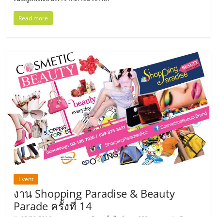
ไทย,
SMEs,
Read more
แฟ
รน
ไชส์,
ที่
ปรึกษา
แฟ
รน
ไชส์,
รวม
แฟ
รน
ไชส์
ขาย
แฟ
Event
รน
งาน Shopping Paradise & Beauty
ไชส์
Parade ครั้งที่ 14
แฟ