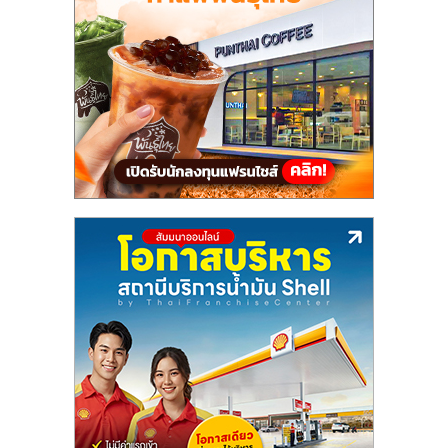
รน
ไชส์,
ศูนย์
รวม
แฟ
รน
ไชส์
พร้อม
ทำเล
สำหรับ
เปิด
ร้าน
ปรึกษา
ฟรี,
บริการ
พัฒนา
ระบบ
แฟ