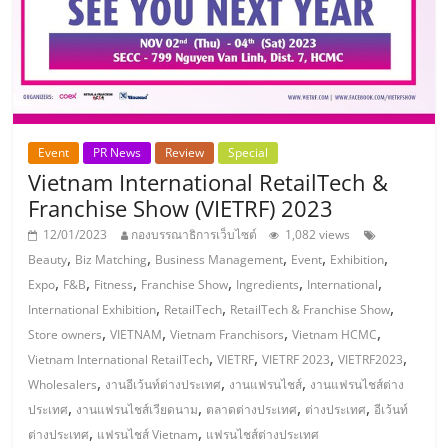
แฟ
รน
ไชส์,
Event
PR News
Review
Special
รวม
Vietnam International RetailTech &
Franchise Show (VIETRF) 2023
แฟ
12/01/2023
กองบรรณาธิการเว็บไซต์
1,082 views
,
,
,
,
,
Beauty
Biz Matching
Business Management
Event
Exhibition
รน
,
,
,
,
,
,
Expo
F&B
Fitness
Franchise Show
Ingredients
International
,
,
,
International Exhibition
RetailTech
RetailTech & Franchise Show
ไชส์
,
,
,
,
Store owners
VIETNAM
Vietnam Franchisors
Vietnam HCMC
,
,
,
,
Vietnam International RetailTech
VIETRF
VIETRF 2023
VIETRF2023
ขาย
,
,
,
Wholesalers
งานอีเว้นท์ต่างประเทศ
งานแฟรนไชส์
งานแฟรนไชส์ต่าง
,
,
,
,
ประเทศ
งานแฟรนไชส์เวียดนาม
ตลาดต่างประเทศ
ต่างประเทศ
อีเว้นท์
,
,
ต่างประเทศ
แฟรนไชส์ Vietnam
แฟรนไชส์ต่างประเทศ