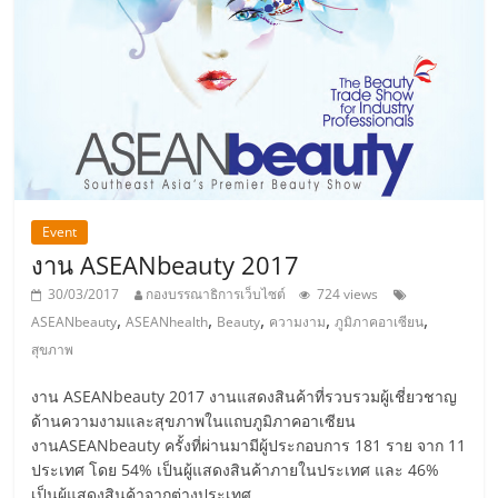
รน
ไชส์"
"ศูนย์
รวม
ข้อมูล
ธุรกิจ
SME
Event
แห่ง
งาน ASEANbeauty 2017
ประเทศไทย,
30/03/2017
กองบรรณาธิการเว็บไซต์
724 views
ThaiSMEsCenter,
,
,
,
,
,
ASEANbeauty
ASEANhealth
Beauty
ความงาม
ภูมิภาคอาเซียน
รวม
สุขภาพ
ธุรกิจ
เอ
งาน ASEANbeauty 2017 งานแสดงสินค้าที่รวบรวมผู้เชี่ยวชาญ
ส
ด้านความงามและสุขภาพในแถบภูมิภาคอาเซียน
เอ็
งานASEANbeauty ครั้งที่ผ่านมามีผู้ประกอบการ 181 ราย จาก 11
ประเทศ โดย 54% เป็นผู้แสดงสินค้าภายในประเทศ และ 46%
มอี
เป็นผู้แสดงสินค้าจากต่างประเทศ