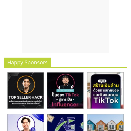
รน
ไชส์
ขาย
หน้า
บ้าน
ลงทุน
น้อย
คืน
ทุน
Happy Sponsors
ไว,
ที่
ปรึกษา
การ
ลงทุน
และ
ขยาย
สา
ขา
แฟ