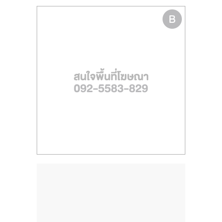
ไทย,
SMEs,
แฟ
รน
ไชส์,
ที่
ปรึกษา
แฟ
รน
ไชส์,
รวม
แฟ
รน
ไชส์
ขาย
แฟ
รน
ไชส์
แฟ