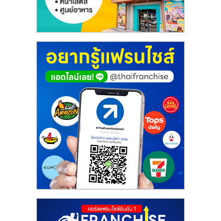
ศูนย์
รวม
แฟ
รน
ไชส์
พร้อม
ทำเล
สำหรับ