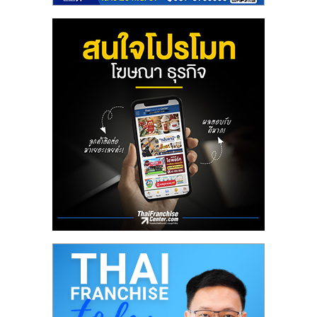
ลงทุน
น้อย
คืน
ทุน
ไว,
ที่
ปรึกษา
การ