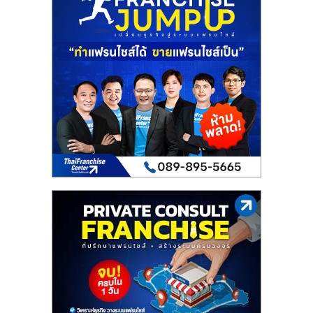
เปิด
ร้าน
ปรึกษา
ฟรี,
บริการ
พัฒนา
ระบบ
แฟ