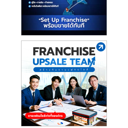
รน
ไชส์"
"ศูนย์
รวม
ข้อมูล
ธุรกิจ
SME
แห่ง
ประเทศไทย,
ThaiSMEsCenter,
รวม
ธุรกิจ
เอ
ส
เอ็
มอี