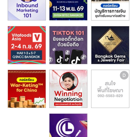
รน
ไชส์,
ศูนย์
รวม
แฟ
รน
ไชส์
พร้อม
ทำเล
สำหรับ
เปิด
ร้าน
ปรึกษา
ฟรี,
บริการ
พัฒนา
ระบบ
แฟ