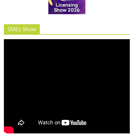
รน
ไชส์"
SMEs Show