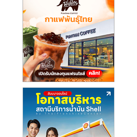
แฟ
รน
ไชส์,
รวม
แฟ
รน
ไชส์
ขาย