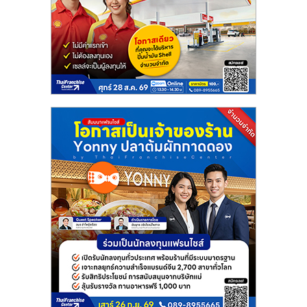
แฟ
รน
ไชส์
แฟ
รน
ไชส์
ขาย
หน้า
บ้าน