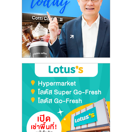
ลงทุน
และ
ขยาย
สา
ขา
แฟ
รน
ไชส์,