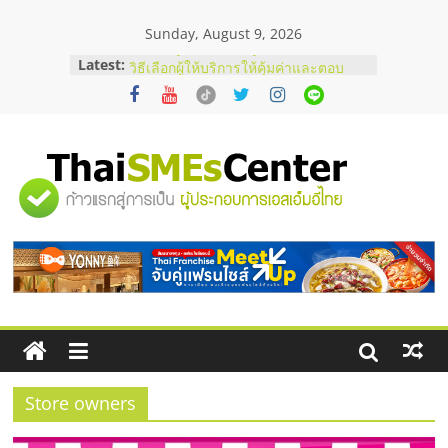
Skip
Sunday, August 9, 2026
to
content
Latest:
บริษัท Cybersecurity ในไทยที่ไหนดี?
วิธีเลือกผู้ให้บริการให้คุ้มค่าและตอบ
โจทย์ธุรกิจ
อยากหาเงินทุน เพิ่มสภาพคล่องให้ธุรกิจ
เริ่มยังไงให้ผ่านฉลุย
สัมมนาออนไลน์ โอกาสบริหารสถานี
"ศูนย์
บริการน้ำมัน Shell
สัมมนาลงทุน แฟรนไชส์ยอนนี่
ThaiFranchise Meet Up จับคู่แฟรน
รวม
ไชส์ ครั้งที่ 8
ร้านเครื่องเสียงคุณภาพสูง พร้อม
โซลูชันระบบภาพและเสียง
ข้อมูล
ธุรกิจ
SME
Store owners