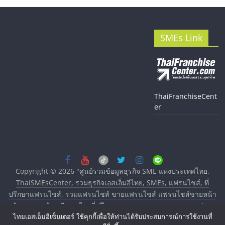
SMEs Link
ThaiFranchiseCent
er
Copyright © 2026
"ศูนย์รวมข้อมูลธุรกิจ SME แห่งประเทศไทย,
ThaiSMEsCenter, รวมธุรกิจเอสเอ็มอีไทย, SMEs, แฟรนไชส์, ที่
ปรึกษาแฟรนไชส์, รวมแฟรนไชส์ ขายแฟรนไชส์ แฟรนไชส์ขายหน้า
บ้าน ลงทุนน้อย คืนทุนไว, ที่ปรึกษาการลงทุนและขยายสาขาแฟรน
ไทยเอสเอ็มอีเซ็นเตอร์ ใช้คุกกี้เพื่อให้ท่านได้รับประสบการณ์การใช้งานที่
ไชส์, ศูนย์รวมแฟรนไชส์ พร้อมทำเลสำหรับเปิดร้าน ปรึกษาฟรี,