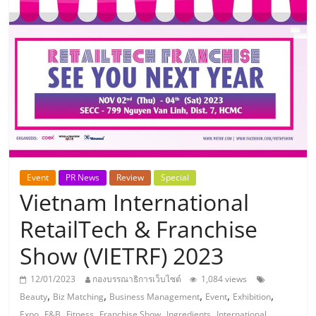
แห่ง
ประเทศไทย,
ThaiSMEsCenter,
รวม
ธุรกิจ
Event
PR News
Review
Special
Vietnam International
เอ
RetailTech & Franchise
ส
Show (VIETRF) 2023
เอ็
12/01/2023
กองบรรณาธิการเว็บไซต์
1,084 views
,
,
,
,
,
Beauty
Biz Matching
Business Management
Event
Exhibition
,
,
,
,
,
,
Expo
F&B
Fitness
Franchise Show
Ingredients
International